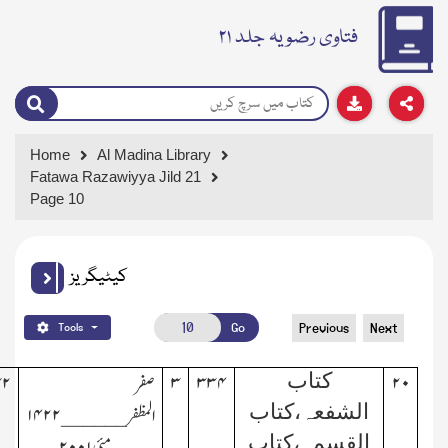
فتاوی رضویہ جلد ۲۱
Home
Al Madina Library
Fatawa Razawiyya Jild 21
Page 10
کیٹیگریز
Go
Previous
Next
Tools
کتاب
۲۰
۳۳۴
۳
صفر
۳۲
الشفعہ،کتاب
المظفر
______
۱۴۲۲
القسمہ،کتاب