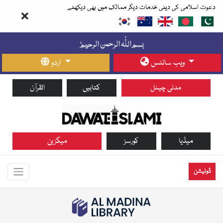
دعوت اسلامی کی دینی خدمات دیگر ممالک میں بھی دیکھئے
ویب سائٹس
اردو
مدنی چینل
کتابیں
القرآن
میڈیا
کورسز
میگزین
ڈونیشن