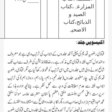
____
مئی ۲۰۰۱
المزارعہ،کتاب
الصید و
الذبائح،کتاب
الاضحیہ
اکیسویں جلد:
فتاوٰی رضویہ قدیم کی پہلی آٹھ جلدوں کے ابواب کی ترتیب وہی ہے جو معروف
ومتداول کتب فقہ و فتاوٰی میں مذکور ہے۔ رضافاؤنڈیشن کی طرف سے اب تك
شائع ہونے والی بیس جلدوں میں اسی ترتیب کو ملحوظ رکھاگیاہے مگر فتاوٰی رضویہ
قدیم کی بقیہ چارمطبوعہ جلدوں(جلدنہم، دہم، یازدہم، دوازدہم) کی ترتیب
ابواب فقہ سے عدم مطابقت کی وجہ سے محل نظر ہے۔ چنانچہ ادارہ ہذا کے
سرپرست اعلیٰ محسن اہلسنت مفتی اعظم پاکستان حضرت علامہ مولٰنا مفتی
محمدعبدالقیوم ہزاروی صاحب اور دیگر اکابر علماء ومشائخ سے استشارہ واستفسار کے
بعد اراکین ادارہ نے فیصلہ کیا کہ آئندہ شائع ہونے والی جلدوں میں فتاوٰی رضویہ