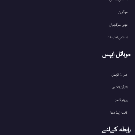
میگزین
دینی سرگرمیاں
اسلامی تعلیمات
موبائل ایپس
صراط الجنان
القرآن الکریم
پریئر ٹائمز
کلمہ اینڈ دعا
رابطہ کےلئے