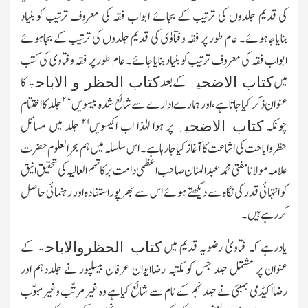
کی قدیم جلدوں کی ترتیب کے بجائے ابواب فقہ کی معروف ترتیب کو بنیاد
بنایاجاہوئے۔ عام طور پر فقہ وفتاوٰی کی قدیم جلدوں کی ترتیب کے بجاہوئے
ابواب فقہ کی معروف ترتیب کو بنیاد بنایاجائے۔ عام طور پر فقہ وفتاوٰی کی کتب
میں
کے بعد
کا
کتاب الاضحیہ
کتاب الحظر و الاباحۃ
۲۰
عنوان ذکر کیا جاتا ہے، اور ہمارے ادارے سے شائع شدہ بیسویں
جلد کا اختتام
۲۱
چونکہ
پر ہوا لہٰذا اب اکیسویں
جلد میں مسائل
کتاب الاضحیہ
حظرواباحت کی اشاعت کا آغاز کیاجارہاہے۔ اس سلسلہ میں ہم بحرالعلوم حضرت
علامہ مولانا مفتی محمد عبدالمنان صاحب اعظمی دامت برکاتہم العالیہ کی تحقیق انیق
کو انتہائی قدر کی نگاہ سے دیکھتے ہوئے اس سے بھرپور استفادہ اور رہنمائی حاصل
کررہے ہیں۔
یادرہے کہ فتاویٰ رضویہ قدیم میں
کے
کتاب الحظروالاباحۃ
عنوان پر مشتمل جلد جس کو مکتبہ رضاایوان عرفان بیسلپور نے جلددہم اور
رضااکیڈمی بمبئی نے جلد نہم کے نام سے شائع کیاہے وہ غیرمرتّب وغیرمبوّب