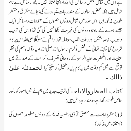
ہے اس میں شامل بعض رسائل کی ابتداوانتہا ممتازنہیں۔ کچھ رسائل بے نام
شامل ہیں جبکہ بعض رسالوں کے مندرجات یکجاہونے کی بجائے متفرق ومنتشر
طورپر مذکورہیں، اس جلد میں شامل دونوں حصوں کے عنوانات ومسائل ایك
جیسے ہونے کے باوجود دونوں کی فہرست یکجا نہیں کی گئی لہٰذا اس کی ترتیب
وتبویب خاصا مشکل اور دقّت طلب معاملہ تھا۔ راقم نے متوکّلًا علی اﷲ اس پر کام
شروع کیا تو اﷲ تعالیٰ کے فضل وکرم، رسول اﷲ صلی اﷲ علیہ وآلہٖ وسلم کی نظر
عنایت اور اعلٰحضرت علیہ الرحمۃ کے روحانی تصرف وکرامت کے صدقے میں
توقع سے بھی کم وقت میں یہ کام پایہء تکمیل کو پہنچ گیا
الحمدﷲ علیٰ
۔
ذالك
کی ترتیب جدید میں ہم نے جن امور کو بطور
کتاب الحظروالاباحۃ
خاص ملحوظ رکھاہے وہ مندرجہ ذیل ہیں:
(
)
حظرواباحت سے متعلق فتاوٰی رضویہ قدیم کے دونوں مطبوعہ حصوں کی
۱
(استفتاء میں مذکور)