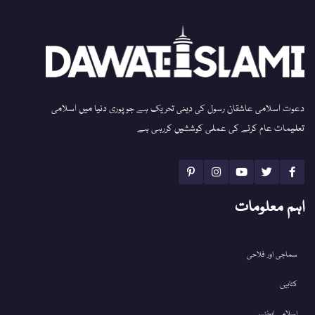
دعوت اسلامی عاشقان رسول کی دینی تحریک ہے جو پوری دنیا میں اسلامی
تعلیمات عام کرنے کی عملی کوششیں کررہی ہے
اہم معلومات
سماجی اور فلاحی
کتابیں
اسلامی ایونٹس