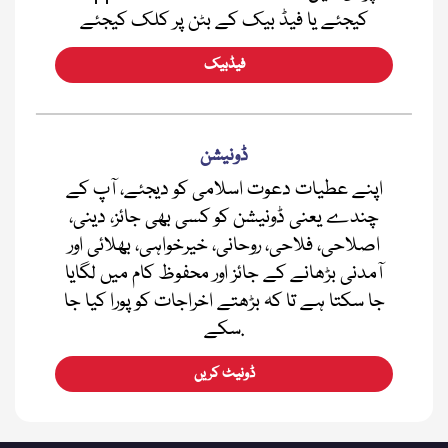
کیجئے یا فیڈ بیک کے بٹن پر کلک کیجئے
فیڈبیک
ڈونیشن
اپنے عطیات دعوت اسلامی کو دیجئے، آپ کے
چندے یعنی ڈونیشن کو کسی بھی جائز، دینی،
اصلاحی، فلاحی، روحانی، خیرخواہی، بھلائی اور
آمدنی بڑھانے کے جائز اور محفوظ کام میں لگایا
جا سکتا ہے تا کہ بڑھتے اخراجات کو پورا کیا جا
سکے.
ڈونیٹ کریں