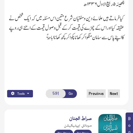
چھینہ
۵
ربیع الاول
۱۳۳۶
ھ
کیا فرماتے ہیں علمائے دین ومفتیان شرع متین اس مسئلہ میں کہ ایك شخص نے
عقیقہ کیا اور اس کے چمڑے کی قیمت کرکے قبل وصول قیمت کے اتنے ہی روپے
کا اپنے پاس سے سامان منگواکر کھانا پکوا کر کچھ کھانا اباحۃً
Go
Previous
Next
Tools
صراط الجنان
موبائل ایپلیکیشن