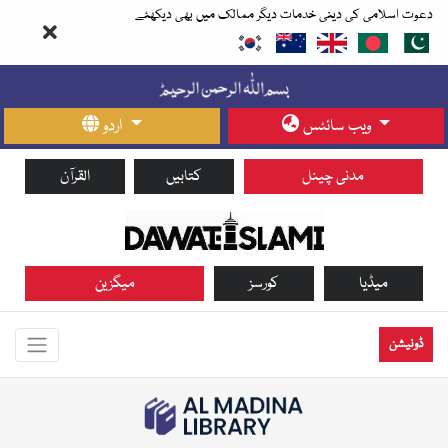
دعوت اسلامی کی دینی خدمات دیگر ممالک میں بھی دیکھئے
ویب سائٹس
اردو
مدنی چینل
کتابیں
القرآن
میڈیا
کورسز
میگزین
ڈونیشن