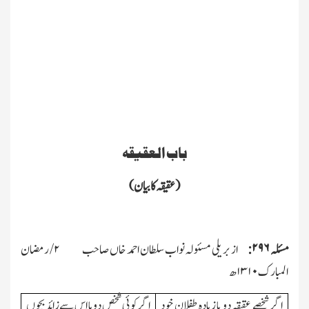
باب العقیقہ
(عقیقہ کا بیان)
مسئلہ
۲۹۶:
از بریلی مسئولہ نواب سلطان احمد خاں صاحب
۲/
رمضان
المبارك
۱۳۱۰
ھ
اگر شخصے عقیقہ دو یا زیادہ طفلان خود
اگر کوئی شخص د ویا اس سے زائد بچوں