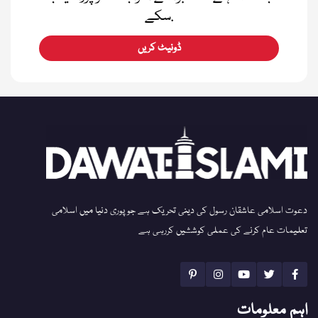
سکے.
ڈونیٹ کریں
دعوت اسلامی عاشقان رسول کی دینی تحریک ہے جو پوری دنیا میں اسلامی
تعلیمات عام کرنے کی عملی کوششیں کررہی ہے
اہم معلومات