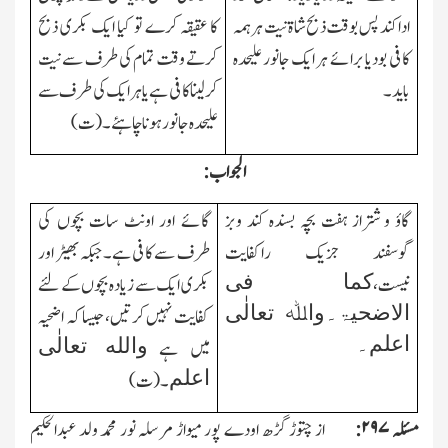
ادا کند پس بوقت ذبح شاۃ نیت ہر ہمہ
کا عقیقہ کرے تو کیا ایك بکری ذبح
کافی بودیا برائے ہر ایك جانور علیحدہ
کرتے وقت تمام کی طرف سے نیت
باید۔
کرلینا کافی ہے یا ہر ایك کی طرف سے
علیحدہ جانور ہونا چاہئے۔(ت)
الجواب:
گاؤ و شتراز ہفت بچہ بسندہ کند وبز
گائے اور اونٹ سات بچوں کی
گوسفند جزیك راکفایت
طرف سے کافی ہے۔جبکہ بھیڑ اور
کما فی
نیست،
بکری ایك سے زیادہ بچوں کے لئے
الاضحیۃ۔واﷲ تعالٰی
کفایت نہیں کرتیں، جیسا کہ اضحیہ
اعلم۔
والله تعالٰی
میں ہے
اعلم
۔(ت)
مسئلہ
۲۹۷:
از چتوڑ گڑھ اودے پور میواڑ مرسلہ نور محمد ولد عبدالحکیم