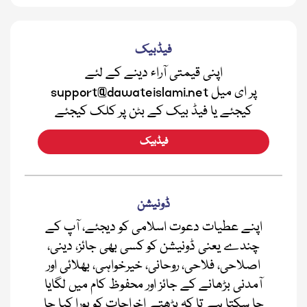
فیڈبیک
اپنی قیمتی آراء دینے کے لئے
support@dawateislami.net پر ای میل
کیجئے یا فیڈ بیک کے بٹن پر کلک کیجئے
فیڈبیک
ڈونیشن
اپنے عطیات دعوت اسلامی کو دیجئے، آپ کے
چندے یعنی ڈونیشن کو کسی بھی جائز، دینی،
اصلاحی، فلاحی، روحانی، خیرخواہی، بھلائی اور
آمدنی بڑھانے کے جائز اور محفوظ کام میں لگایا
جا سکتا ہے تا کہ بڑھتے اخراجات کو پورا کیا جا