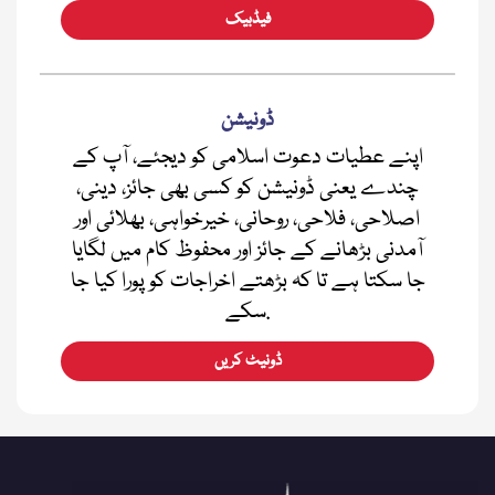
فیڈبیک
ڈونیشن
اپنے عطیات دعوت اسلامی کو دیجئے، آپ کے
چندے یعنی ڈونیشن کو کسی بھی جائز، دینی،
اصلاحی، فلاحی، روحانی، خیرخواہی، بھلائی اور
آمدنی بڑھانے کے جائز اور محفوظ کام میں لگایا
جا سکتا ہے تا کہ بڑھتے اخراجات کو پورا کیا جا
سکے.
ڈونیٹ کریں