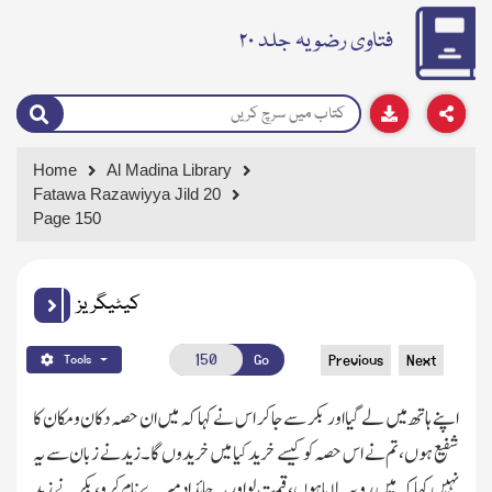
فتاوی رضویہ جلد ۲۰
Home
Al Madina Library
Fatawa Razawiyya Jild 20
Page 150
کیٹیگریز
Go
Previous
Next
Tools
اپنے ہاتھ میں لے گیا اور بکر سے جاکر اس نے کہا کہ میں ان حصہ دکان ومکان کا
شفیع ہوں،تم نے اس حصہ کو کیسے خریدکیا میں خریدوں گا۔زیدنے زبان سے یہ
نہیں کہا کہ میں روپیہ لایاہوں،قیمت لو اور یہ جائداد میرے نام کرو،بکر نے زید