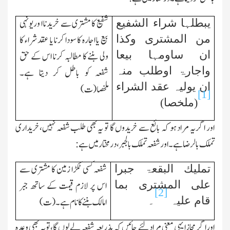
شفیع کا مشتری سے خریدنا ا وریونہی
یبطلہا شراء الشفیع
بیع یا اجارہ کا سودا کرنا یا عقد شراء کا
من المشتری وکذا
ان ساومہا
بیعا
ولی بننے کا مطالبہ کرنا اس کے حق
واجارۃ اوطلب منہ
شفعہ کو باطل کر دیتا ہے۔
ان یولیہ عقد الشراء
ملخصا(ت)
[1]
(ملخصا)
اور اگر یہ مراد ہو کہ بائع سے خریدوں گا تو یہ بھی طلب شفعہ نہیں،خریداری
تملك بالرضا ہے۔اور شفعہ تملك بالجبر، در مختارمیں ہے:
شفعہ کسی ٹکڑا زمین کا مشتری سے
تملیك البقعۃ جبرا
اس پر لازم قیمت کے ساتھ جبر
علی المشتری بما
[2]
قام علیہ
۔
امالك بننے کا نام ہے۔(ت)
اورا گر مجازا یہی معنی مرادلئے جائیں کہ بذریعہ شفعہ لے لوں گا،تویہ بھی وعدہ