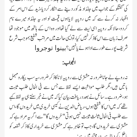
کی گفتگو کے جواب میں جائداد مذکور دینے سے انکار کردیا،زید کے اس امر کے
اظہار نہ کرنے سے کہ میں روپیہ لایاہوں قیمت لو اور یہ جائداد میرے نام
کردو،حالانکہ روپیہ اسی نیت سے لے گیا تھا اور وہ اس کے ہاتھ میں موجود تھا
صرف زبان سے اس کا ذکر نہیں کیا،تو ایسی حالت میں مراتب شفیع بموجب شرع
شریف پورے طور سے ادا ہوئے یانہیں؟
بینوا توجروا
الجواب:
نہ روپے لے جانا ضرور نہ مشتری سے روپیہ لانا کاذکر ضرور،یہ سب بیکار ومہمل
باتیں ہیں،مگر طلب مواثبت ایسے لفظ سےجس سے فی الحال طلب ثابت
ہو،ضرور ہے۔سائل نے بعد دریافت بیان کیا کہ میں نے خبر سنتے ہی یہ لفظ کہے
تھےکہ میں اس کا شفیع ہوں،ریاض الدین نے کیسی خریدی میں خریدوں گا،اس
سے طلب فی الحال ثالث ثابت نہیں ہوتی"خریدوں گا"سے اگر یہ مراد ہےکہ
مشتری سےخریدوں گا،جب تو ظاہر ہے کہ مشتری سے خریداری کا ذکر شفعہ کو
باطل کردیتاہے۔درمختارمیں ہے: