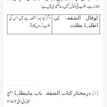
وانذار ہے۔
طلب فی الحال نہیں،عالمگیری میں ہے:
اگرکہا میرا شفعہ ہے میں اس کی
لوقال الشفعۃ لی
طلب کروں گا،تو
اطلبہا بطلت
[1]
درمختار کتاب الشفعہ باب مایبطلہا
مطبع
مجتبائی دہلی ۲/ ۲۱۵