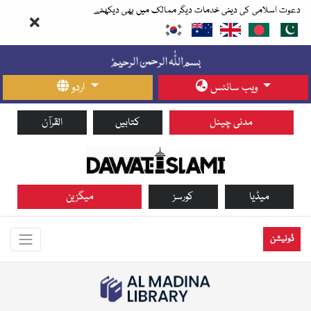
دعوت اسلامی کی دینی خدمات دیگر ممالک میں بھی دیکھئے
ویب سائٹس
اردو
مدنی چینل
کتابیں
القرآن
میڈیا
کورسز
میگزین
ڈونیشن