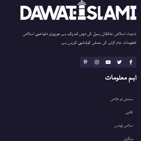
دعوت اسلامی عاشقان رسول کی دینی تحریک ہے جو پوری دنیا میں اسلامی
تعلیمات عام کرنے کی عملی کوششیں کررہی ہے
اہم معلومات
سماجی اور فلاحی
کتابیں
اسلامی ایونٹس
میگزین