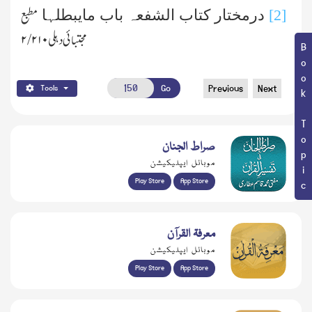
[2]
درمختار کتاب الشفعہ باب مایبطلہا
مطبع
مجتبائی دہلی ۲/۲۱۰
Book Topic
Go
Previous
Next
Tools
صراط الجنان
موبائل ایپلیکیشن
Play Store
App Store
معرفۃ القرآن
موبائل ایپلیکیشن
Play Store
App Store