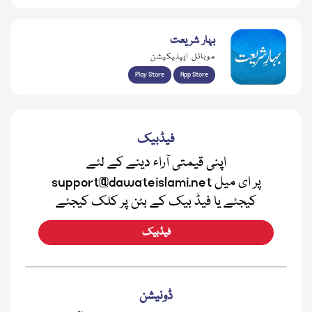
بہار شریعت
موبائل ایپلیکیشن
Play Store
App Store
فیڈبیک
اپنی قیمتی آراء دینے کے لئے
support@dawateislami.net پر ای میل
کیجئے یا فیڈ بیک کے بٹن پر کلک کیجئے
فیڈبیک
ڈونیشن