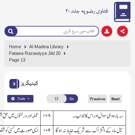
فتاوی رضویہ جلد ۲۰
Home
Al Madina Library
Fatawa Razawiyya Jild 20
Page 13
کیٹیگریز
Go
Previous
Next
Tools
سہ بارہ وہی سوال اور اس کا جواب۔
۱۰۸
عملہ اور درختوں میں حق 
سیل ماء کے اشتراك سے شریك خلیط نہ ہوگا
۱۰۹
ایسی صورت میں کسی کو شفع