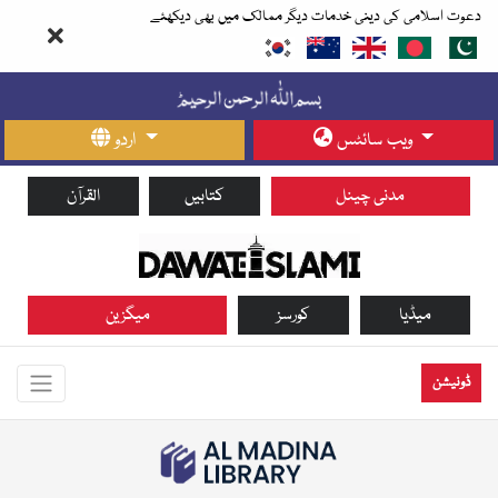
دعوت اسلامی کی دینی خدمات دیگر ممالک میں بھی دیکھئے
ویب سائٹس
اردو
مدنی چینل
کتابیں
القرآن
میڈیا
کورسز
میگزین
ڈونیشن