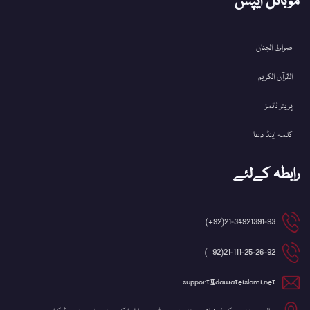
موبائل ایپس
صراط الجنان
القرآن الکریم
پریئر ٹائمز
کلمہ اینڈ دعا
رابطہ کےلئے
21-34921391-93(92+)
21-111-25-26-92(92+)
support@dawateislami.net