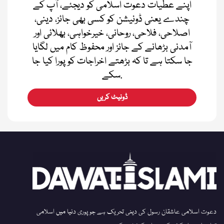
اپنے عطیات دعوت اسلامی کو دیجئے، آپ کے
چندے یعنی ڈونیشن کو کسی بھی جائز، دینی،
اصلاحی، فلاحی، روحانی، خیرخواہی، بھلائی اور
آمدنی بڑھانے کے جائز اور محفوظ کام میں لگایا
جا سکتا ہے تا کہ بڑھتے اخراجات کو پورا کیا جا
سکے.
ڈونیٹ کریں
دعوت اسلامی عاشقان رسول کی دینی تحریک ہے جو پوری دنیا میں اسلامی