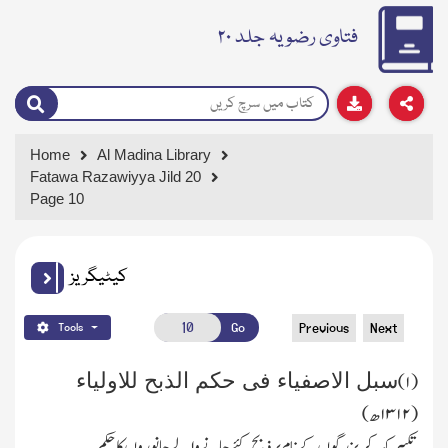
فتاوی رضویہ جلد ۲۰
Home
Al Madina Library
Fatawa Razawiyya Jild 20
Page 10
کیٹیگریز
Go
Previous
Next
Tools
سبل الاصفیاء فی حکم الذبح للاولیاء
۱)
(
(
۱۳۱۲
ھ)
تکبیر کہہ کر بزرگوں کے نام پر ذبح کئے جانے والے جانوروں کاحکم