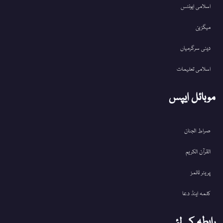
اسلامی ایونٹس
میگزین
دینی سرگرمیاں
اسلامی تعلیمات
موبائل ایپس
صراط الجنان
القرآن الکریم
پریئر ٹائمز
کلمہ اینڈ دعا
رابطہ کےلئے