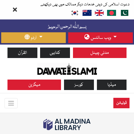
دعوت اسلامی کی دینی خدمات دیگر ممالک میں بھی دیکھئے
ویب سائٹس
اردو
مدنی چینل
کتابیں
القرآن
میڈیا
کورسز
میگزین
ڈونیشن