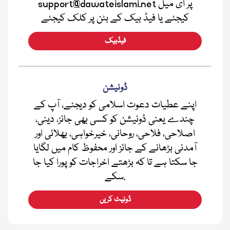
support@dawateislami.net پر ای میل
کیجئے یا فیڈ بیک کے بٹن پر کلک کیجئے
فیڈبیک
ڈونیشن
اپنے عطیات دعوت اسلامی کو دیجئے، آپ کے
چندے یعنی ڈونیشن کو کسی بھی جائز، دینی،
اصلاحی، فلاحی، روحانی، خیرخواہی، بھلائی اور
آمدنی بڑھانے کے جائز اور محفوظ کام میں لگایا
جا سکتا ہے تا کہ بڑھتے اخراجات کو پورا کیا جا
سکے.
ڈونیٹ کریں