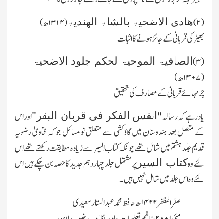
ھادی الاضحیۃ بالشاۃ الھندیۃ
(
۲)
(
۱۳۱۴
ھ)
بھیڑ کی قربانی کے جائز ہونے کا اثبات
الصافیۃ الموحیۃ لحکم جلود الاضحیۃ
۳)
(
(
۱۳۰۷
ھ)
چرمہائے قربانی کے مصارف کی تحقیق
"
انفس الفکر فی قربان البقر
یادرہے کہ رسالہ "
اور اس
کے متصل بعد ہندوستان میں گاؤکشی سے متعلق نومسائل جوکہ فتاویٰ رضویہ
قدیم جلد ہشتم میں شامل تھے چونکہ کتاب السیر سے زیادہ مطابقت رکھتے تھے اس
کتاب السیر
لئے وہ
پرمشتمل جلد چہاردہم جدید کاحصہ بن چکے ہیں اس
لئے وہ اس جلد میں شامل نہیں ہیں۔
صفر المظفر
۱۴۲۲
ھ حافظ محمدعبدالستارسعیدی
مئی
۲۰۰۱
ء ناظم تعلیمات جامعہ نظامیہ رضویہ، لاہور