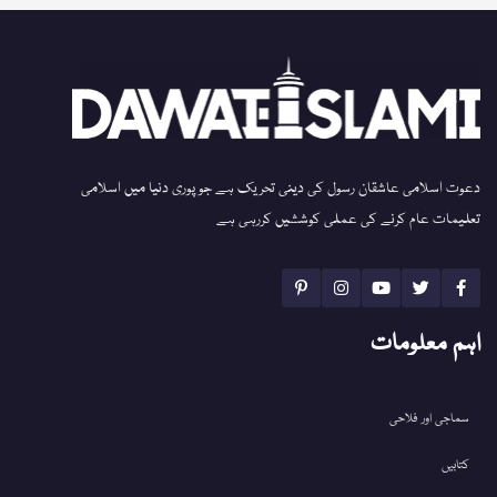
دعوت اسلامی عاشقان رسول کی دینی تحریک ہے جو پوری دنیا میں اسلامی
تعلیمات عام کرنے کی عملی کوششیں کررہی ہے
اہم معلومات
سماجی اور فلاحی
کتابیں