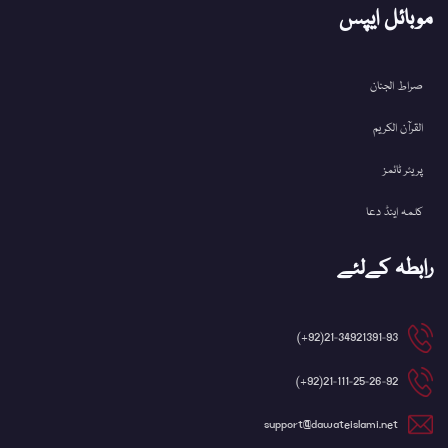
موبائل ایپس
صراط الجنان
القرآن الکریم
پریئر ٹائمز
کلمہ اینڈ دعا
رابطہ کےلئے
21-34921391-93(92+)
21-111-25-26-92(92+)
support@dawateislami.net