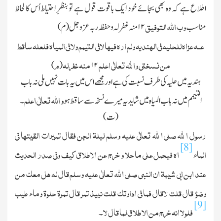
اطلاع ہے کہ وہ بھی بجائے خود ایك باقوت قول ہے تو بنظرِ احتیاط اُس کا لحاظ
وب الله التوفیق
مناسب
۱۲
منہ غفرلہ وحفظہ ربہ عزوجل(م)
ع
ــ
ہ عزاہ للحلیہ فی الھندیہ ولم ارہ فیھا لافی التیمم ولا فی المیاہ فلعلہ ساقط
من نسختی وا لله تعالٰی اعلم
منہ غفرلہ
م
)
(
۱۲
ہندیہ میں حلیہ کی طرف نسبت کی ہے اور مجھے اس میں یہ بات نہیں ملی نہ باب
و الله تعالٰی اعلم
التیمم میں نہ باب المیاہ میں شاید یہ میرے نسخہ سے ساقط ہو
۔
(ت)
رسول ا لله صلی ا لله تعالٰی علیہ وسلم لیلۃ الجن فقال تمیرات القیتھا فی
[8]
الماء
اھ فیحمل علی ما حلا و خرج عن الاطلاق کیف وفی صدر الحدیث
عند ابن ابی شیبۃ ان النبی صلی ا لله تعالٰی علیہ وسلم قال لہ ھل معك من
وضوء قال قلت لاقال فما فی اداوتك قلت نبیذ تمر قال تمرۃ حلوۃ وماء طیب
[9]
فلولا انہ خرج من الاطلاق لما قال لا
۔