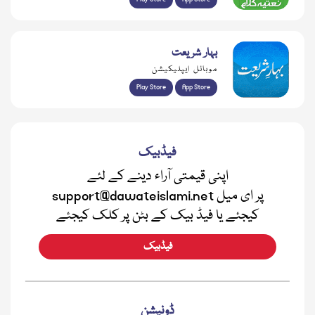
بہار شریعت
موبائل ایپلیکیشن
Play Store
App Store
فیڈبیک
اپنی قیمتی آراء دینے کے لئے
support@dawateislami.net پر ای میل
کیجئے یا فیڈ بیک کے بٹن پر کلک کیجئے
فیڈبیک
ڈونیشن