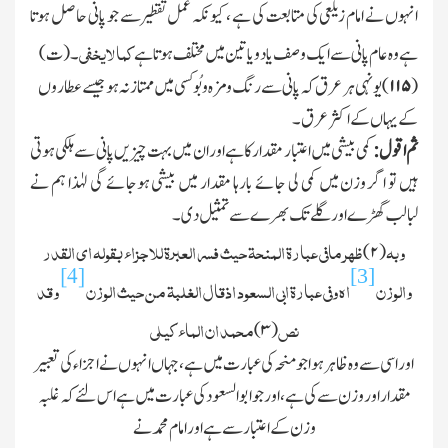
انہوں نے امام زیلعی کی متابعت کی ہے ، کیونکہ عمل تقطیر سے جو پانی حاصل ہوتا
کما لایخفی
ہے وہ عام پانی سے ایك وصف یا دو یا تین میں مختلف ہوتا ہے
۔ (ت)
(
۱۱۵
)
یونہی ہر عرق کہ پانی سے رنگ ومزہ وبُو کسی میں ممتاز نہ ہو جیسے عطاروں
کے یہاں کے اکثر عرق۔
ثم اقول :
کمی بیشی میں اعتبار مقدار کاہے اور ان میں بہت چیزیں پانی سے ہلکی ہوتی
ہیں تو اگر وزن میں کمی لی جائے بارہا مقدار میں بیشی ہوجائے گی لہٰذا ہم نے
لبالب گھڑے اور گلے تك بھرے سے تمثیل دی۔
وبہ
ظھر مافی عبارۃ المنحۃ حیث فسر العبرۃ للاجزاء بقولہ ای القدر
۲)
(
[4]
[3]
والوزن
اھ وفی عبارۃ ابی السعود اذقال الغلبۃ من حیث الوزن
وقد
نص
محمد ان الماء کیلی
۳)
(
اور اسی سے وہ ظاہر ہوا جو منحہ کی عبارت میں ہے ، جہاں انہوں نے اجزاء کی تعبیر
مقدار اور وزن سے کی ہے ، اور جو ابو السعود کی عبارت میں ہے اس لئے کہ غلبہ
وزن کے اعتبار سے ہے اور امام محمد نے