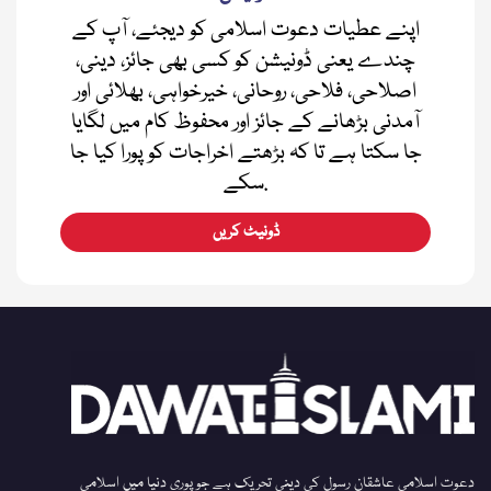
اپنے عطیات دعوت اسلامی کو دیجئے، آپ کے
چندے یعنی ڈونیشن کو کسی بھی جائز، دینی،
اصلاحی، فلاحی، روحانی، خیرخواہی، بھلائی اور
آمدنی بڑھانے کے جائز اور محفوظ کام میں لگایا
جا سکتا ہے تا کہ بڑھتے اخراجات کو پورا کیا جا
سکے.
ڈونیٹ کریں
دعوت اسلامی عاشقان رسول کی دینی تحریک ہے جو پوری دنیا میں اسلامی