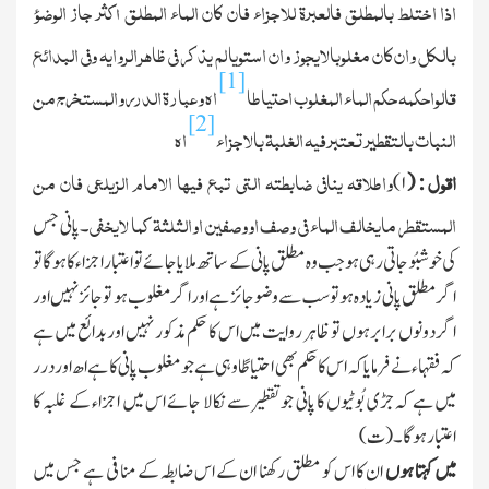
اذا اختلط بالمطلق فالعبرۃ للاجزاء فان کان الماء المطلق اکثر جاز الوضوء
بالکل وان کان مغلوبالایجوز وان استویا لم یذکر فی ظاھر الروایہ وفی البدائع
[1]
قالواحکمہ حکم الماء المغلوب احتیاطا
اھ وعبارۃ الدرر والمستخرج من
[2]
النبات بالتقطیر تعتبر فیہ الغلبۃ بالاجزاء
اھ
اقول
واطلاقہ ینافی ضابطتہ التی تبع فیھا الامام الزیلعی فان من
۱)
: (
المستقطر مایخالف الماء فی وصف اووصفین اوالثلثۃ کما لایخفی
۔ پانی جس
کی خوشبُو جاتی رہی ہو جب وہ مطلق پانی کے ساتھ ملایا جائے تو اعتبار اجزاء کا ہوگا تو
اگر مطلق پانی زیادہ ہو تو سب سے وضو جائز ہے اور اگر مغلوب ہو تو جائز نہیں اور
اگر دونوں برابر ہوں تو ظاہر روایت میں اس کا حکم مذکور نہیں اور بدائع میں ہے
کہ فقہاء نے فرمایا کہ اس کا حکم بھی احتیاطًا وہی ہے جو مغلوب پانی کا ہے اھ اور درر
میں ہے کہ جڑی بُوٹیوں کا پانی جو تقطیر سے نکالا جائے اس میں اجزاء کے غلبہ کا
اعتبار ہوگا۔ (ت)
میں کہتا ہوں
ان کا اس کو مطلق رکھنا ان کے اس ضابطہ کے منافی ہے جس میں