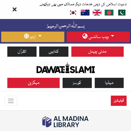
دعوت اسلامی کی دینی خدمات دیگر ممالک میں بھی دیکھئے
ویب سائٹس
اردو
مدنی چینل
کتابیں
القرآن
میڈیا
کورسز
میگزین
ڈونیشن