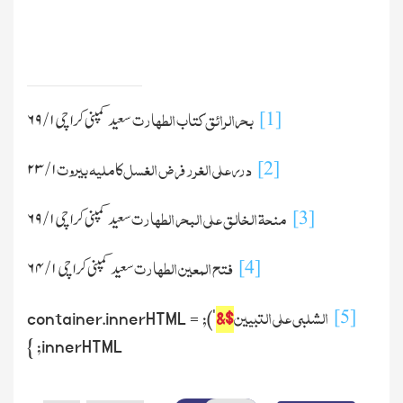
بحرالرائق
کتاب الطہارت
[1]
سعید کمپنی کراچی
۱
/
۶۹
درر علی الغرر فرض الغسل
کاملیہ بیروت
[2]
۲۳
/
۱
منحۃ الخالق علی البحر الطہارت
[3]
سعید کمپنی کراچی
۱
/
۶۹
فتح المعین الطہارت
[4]
سعید کمپنی کراچی
۱
/
۶۴
الشلبی علی التبیین
[5]
'); container.innerHTML =
$&
innerHTML; }