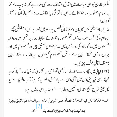
یکسر خارج ہُواان مباحث میں اتفاق اختلاف سے یہی مراد ہے کہ مذہب امام محمد
(باقی برصفحہ
پر احکام منقولہ اور مقتضائے زیلعیہ کا توافق یا تخالف ورنہ اصل
آیندہ)
ضابطہ امام زیلعی جس کا بیان بعونہٖ تعالٰی فصل چہارم میں آتا ہے اس کا مقتضٰی کچھ۔
ان اشیاء کی جس صورت میں حکم منقول مقتضائے ضابطہ جواز پر متفق ہیں وہ اس
قسم اول میں مذکور ہوگی اور جس میں عدم جواز پر متفق ہیں وہ قسم دوم میں اور
جہاں دونوں مختلف ہیں وہ صورتیں قسم سوم کیلئے ہیں۔ یہ اشیاء دو صنف ہیں
:
صنف اوّل
خشك چیزیں۔
(
۱۱۶
)
پانی میں چھوہارے ڈالے اور ابھی تھوڑی دیر گزری کہ نبیذ نہ ہوگیا اگرچہ
خفیف سی شیرینی اس میں آگئی اس سے بالاتفاق وضو جائز ہے کتاب المفید والمزید
عـــــہ
پھر عینی شرح صحیح بخاری وتبیین وحلیہ
وہندیہ وغیرہا میں ہے :
الماء الذی القی فیہ تمیرات فصار حلوا ولم یزل عنہ اسم الماء وھو رقیق یجوز
[7]
بہ الوضوء بلاخلاف بین اصحابنا
اھ