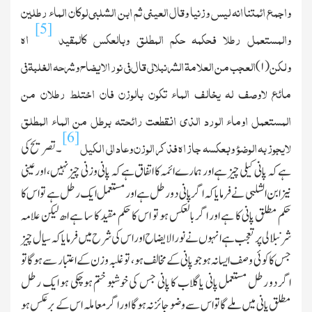
واجمع ائمتنا انہ لیس وزنیا وقال العینی ثم ابن الشلبی لوکان الماء رطلین
[5]
والمستعمل رطلا فحکمہ حکم المطلق وبالعکس کالمقید
اھ
ولکن
العجب من العلامۃ الشرنبلالی قال فی نور الایضاح وشرحہ الغلبۃ فی
۱)
(
مائع لاوصف لہ یخالف الماء تکون بالوزن فان اختلط رطلان من
المستعمل اوماء الورد الذی انقطعت رائحتہ برطل من الماء المطلق
[6]
لایجوز بہ الوضوء وبعکسہ جاز اھ فذکر الوزن وعاد الی الکیل
۔ تصریح کی
ہے کہ پانی کیلی چیز ہے اور ہمارے ائمہ کا اتفاق ہے کہ پانی وزنی چیز نہیں ، اور عینی
نیز ابن الشلبی نے فرمایاکہ اگر پانی دو رطل ہے اور مستعمل ایك رطل ہے تو اس کا
حکم مطلق پانی کا ہے اور اگر بالعکس ہو تو اس کا حکم مقید کا سا ہے اھ لیکن علامہ
شرنبلالی پر تعجب ہے انہوں نے نورالایضاح اور اس کی شرح میں فرمایا کہ سیال چیز
جس کا کوئی وصف ایسا نہ ہو جو پانی کے مخالف ہو ، تو غلبہ وزن کے اعتبار سے ہوگا تو
اگر دو رطل مستعمل پانی یا گلاب کا پانی جس کی خوشبو ختم ہوچکی ہو ایك رطل
مطلق پانی میں ملے گا تو اس سے وضو جائز نہ ہوگا اور اگر معاملہ اس کے برعکس ہو