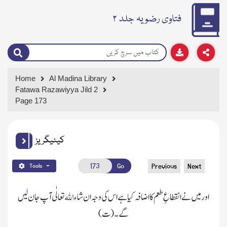
فتاوی رضویہ جلد ۲
Home
Al Madina Library
Fatawa Razawiyya Jild 2
Page 173
کیٹیگریز
Go
Previous
Next
Tools
اللہ
اور میں نے انقطاعِ طعم کا اضافہ کیا ہے اس کی وجہ ان شاء
تعالٰی آپ جان لیں
گے۔ (ت)