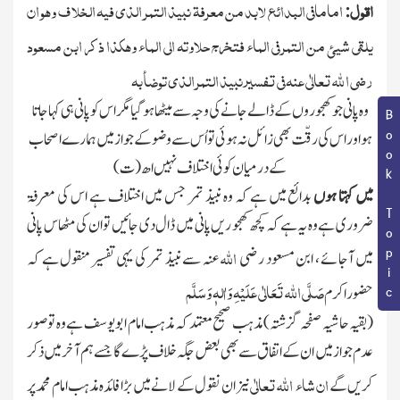
اقول
امامافی البدائع لابد من معرفۃ نبیذ التمر الذی فیہ الخلاف وھو ان
:
یلقی شیئ من التمر فی الماء فتخرج حلاوتہ الی الماء وھکذا ذکر ابن مسعود
رضی ا لله تعالٰی عنہ فی تفسیر نبیذ التمر الذی توضأ بہ
وہ پانی جو کھجوروں کے ڈالے جانے کی وجہ سے میٹھا ہوگیا مگر اس کو پانی ہی کہا جاتا
Book Topic
ہو اور اس کی رقّت بھی زائل نہ ہوئی تو اُس سے وضو کے جواز میں ہمارے اصحاب
کے درمیان کوئی اختلاف نہیں اھ(ت)
میں کہتا ہوں
بدائع میں ہے کہ وہ نبیذ تمر جس میں اختلاف ہے اس کی معرفۃ
ضروری ہے وہ یہ ہے کہ کچھ کھجو ریں پانی میں ڈال دی جائیں تو ان کی مٹھاس پانی
اللہ
میں آجائے ، ابن مسعود رضی
عنہ سے نبیذ تمر کی یہی تفسیر منقول ہے کہ
صَلَّی اللہ تَعَالٰی عَلَیْہِ وَاٰلہٖ وَسَلَّم
حضور اکرم
(بقیہ حاشیہ صفحہ گزشتہ)
مذہب صحیح معتمد کہ مذہب امام ابو یوسف ہے وہ تو صور
عدم جواز میں ان کے اتفاق سے بھی بعض جگہ خلاف پڑے گا جسے ہم آخر میں ذکر
ان شاء الله تعالٰی
کریں گے
نیز ان نقول کے لانے میں بڑا فائدہ مذہب امام محمد پر