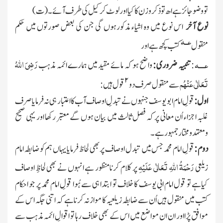
تو وضو جائز ہے اھ تو ذکر وزن کا کیا اور لوٹ کر کیل کی طرف آئے۔ (ت)
نوع آخر
اس نوع میں وہ اشیاء مذکورہوں گی جن کی بعض صورتوں میں حکم
عــہ
منقول
کتب کچھ ہے اور
رَضِیَ اللہُ
عــــہ
:
تنبیہ ضروری :
واضح ہو کہ مائے مقید میں ہمارے ائمہ مذہب
۲
تَعَالٰی عَنْہُم
سے منقول صرف دو
قول ہیں :
اول :
قولِ امام ابو یوسف جنہوں نے تبدلِ اوصاف آب کا اعتبار ہی نہ فرمایا صرف
غلبہ اجزاء اُن معانی پر کہ فصل ثالث میں بیان ہوں گے معتبر رکھا اور یہی صحیح
ومعتمد ومختار جمہور ہے۔
دوم :
قولِ امام محمد جس میں تبدل اوصاف پر بھی لحاظ فرمایایہاں ہم کو ضابطہ امام
رَحْمَۃُ اللہِ تَعَالٰی عَلَیْہِ
زیلعی
پر کلام کرنامنظور ہے انہوں نے بھی لحاظِ اوصاف
کیاہے تو قول امام ابی یوسف کا خلاف تو ابتدا ہی سے ہُوا قولِ امام محمد پر جو احکام
کتب میں منقول ہیں اُن سے ضابطہ زیلعیہ کا موازنہ کرناہے کہ اتنی جگہ اس کے
موافق پڑااور ان ان مواضع میں اس کے بھی خلاف رہا تو اقوالِ ائمہ مذہب سے