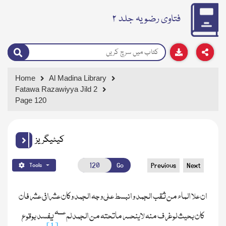
فتاوی رضویہ جلد ۲
Home
Al Madina Library
Fatawa Razawiyya Jild 2
Page 120
کیٹیگریز
Go
Previous
Next
Tools
ان علا الماء من ثقب الجمد وانبسط علی وجہ الجمد وکان عشرا فی عشر فان
ـــ
ہ
ع
کان بحیث لوغرف منہ لاینحسر ماتحتہ من الجمد لم
یفسد بوقوع