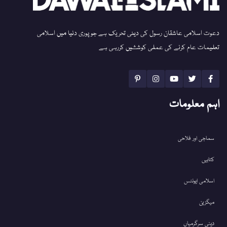
دعوت اسلامی عاشقان رسول کی دینی تحریک ہے جو پوری دنیا میں اسلامی
تعلیمات عام کرنے کی عملی کوششیں کررہی ہے
اہم معلومات
سماجی اور فلاحی
کتابیں
اسلامی ایونٹس
میگزین
دینی سرگرمیاں