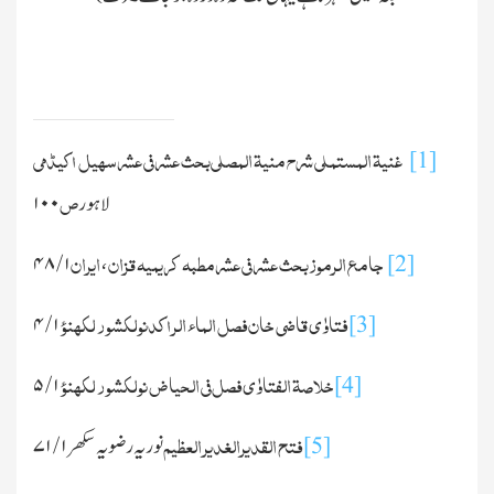
غنیۃ المستملی شرح منیۃ المصلی
بحث عشر فی عشر
سہیل اکیڈمی
[1]
ص
لاہور
۱۰۰
جامع الرموز
بحث عشر فی عشر
مطبہ کریمیہ قزان
ایران
۴۸
/
۱
،
[2]
فتاوٰی قاضی خان
فصل الماء الراکد
نولکشور لکھنؤ
۴
/
۱
[3]
خلاصۃ الفتاوٰی
فصل فی الحیاض
نولکشور لکھنؤ
۵
/
۱
[4]
فتح القدیر
الغدیر العظیم
[5]
نوریہ رضویہ سکھر
۱
/
۷۱