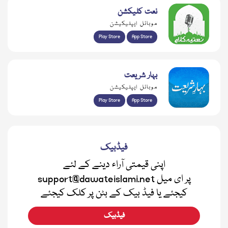
نعت کلیکشن
موبائل ایپلیکیشن
Play Store
App Store
بہار شریعت
موبائل ایپلیکیشن
Play Store
App Store
فیڈبیک
اپنی قیمتی آراء دینے کے لئے
support@dawateislami.net پر ای میل
کیجئے یا فیڈ بیک کے بٹن پر کلک کیجئے
فیڈبیک