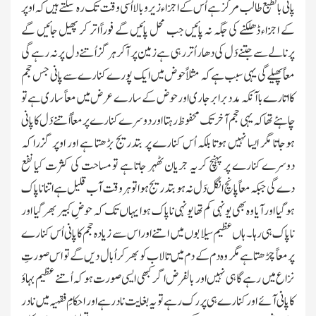
پانی بالطبع طالب مرکز ہے اُس کے اجزاء زیروبالا اُسی وقت تك رہ سکتے ہیں کہ اوپر
کے اجزاء ڈھلکنے کی جگہ نہ پائیں جب محل پائیں گے فوراً اتر کر پھیل جائیں گے
پرنالے سے جتنے دَل کی دھار اُتر رہی ہے زمین پر آکر ہرگز اُتنے دل پر نہ رہے گی
معاً پھیلے گی یہی سبب ہے کہ مثلاً حوض میں ایك پورے کنارے سے پانی جس حجم
کا اتارے باآنکہ مدد برابر جاری اور حوض کے سارے عرض میں معاً ساری ہے تو
چاہئے تھا کہ یہی حجم آخر تك محفوظ رہتا اور دوسرے کنارے پر معاً اُتنے دَل کا پانی
ہوجاتا مگر ایسا نہیں ہوتا بلکہ اُس کنارے پر بتدریج بڑھتا ہے اور اوپر گزرا کہ
دوسرے کنارے پر پہنچ کر یہ جریان ٹھہر جاتا ہے تو مساحت کی کثرت کیا نفع
دے گی جبکہ معاً پانچ انگل دَل نہ ہو بتدریج ہوا تو ہر وقت آب قلیل ہے اتنا ناپاك
ہوگیا اور آیا وہ بھی یونہی کم تھا یونہی ناپاك ہوا یہاں تك کہ حوضِ کبیر بھر گیا اور
ناپاك ہی رہا۔ ہاں عظیم سیلابوں میں اتنے اور اس سے زیادہ حجم کا پانی اُس کنارے
پر معاً چڑھتا ہے مگر وہ دم کے دم میں تالاب کو بھر کر اُبال دیں گے تو اس صورتِ
نزاع میں رہے گا ہی نہیں اور بالفرض اگر کبھی ایسی صورت ہو کہ اُتنے عظیم بہاؤ
کا پانی آئے اور کنارے ہی پر رك رہے تو یہ بغایت نادر ہے اور احکامِ فقہیہ میں نادر