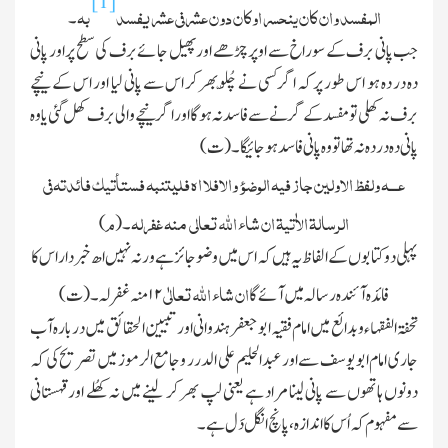
[1]
المفسد وان کان ینحسر اوکان دون عشر فی عشر یفسد
بہ
۔
جب پانی برف کے سوراخ سے اوپر چڑھے اور پھیل جائے برف کی سطح پر اور پانی
دہ در دہ ہو اس طور پر کہ اگر کسی نے چُلّو بھر کر اس سے پانی لیا اور اس کے نیچے
برف نہ کھلی تو مفسد کے گرنے سے فاسد نہ ہوگا اور اگر نیچے والی برف کھل گئی یا وہ
پانی دہ در دہ نہ تھا تو وہ پانی فاسد ہوجائیگا۔ (ت)
ع
ـــ
ہ ولفظ الاولین جاز فیہ الوضوء والافلا اھ فلیتنبہ فستأتیك فائدتہ فی
الرسالۃ الاٰتیۃ ان شاء الله تعالی منہ غفرلہ
م
۔ (
)
پہلی دو کتابوں کے الفاظ یہ ہیں کہ اس میں وضو جائز ہے ورنہ نہیں اھ خبردار اس کا
ان شاء الله تعالٰی
فائدہ آئندہ رسالہ میں آئے گا
۱۲
منہ غفرلہ۔ (ت)
تحفۃ الفقہاء وبدائع میں امام فقیہ ابو جعفر ہندوانی اور تبیین الحقائق میں دربارہ آب
جاری امام ابو یوسف سے اور عبدالحلیم علی الدرر وجامع الرموز میں تصریح کی کہ
دونوں ہاتھوں سے پانی لینا مراد ہے یعنی لپ بھر کر لینے میں نہ کھُلے اور قہستانی
سے مفہوم کہ اُس کا اندازہ ، پانچ انگل دَل ہے۔