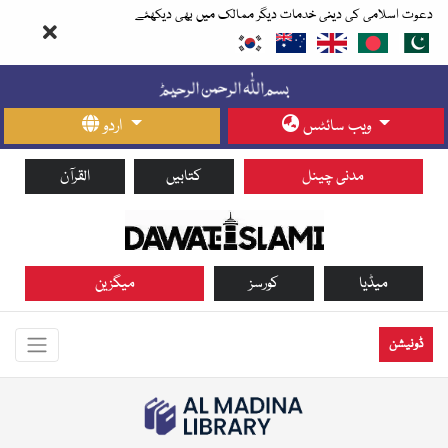
دعوت اسلامی کی دینی خدمات دیگر ممالک میں بھی دیکھئے
ویب سائٹس
اردو
مدنی چینل
کتابیں
القرآن
میڈیا
کورسز
میگزین
ڈونیشن