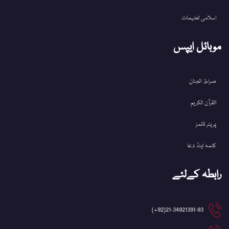
اسلامی تعلیمات
موبائل ایپس
صراط الجنان
القرآن الکریم
پریئر ٹائمز
کلمہ اینڈ دعا
رابطہ کےلئے
21-34921391-93(92+)