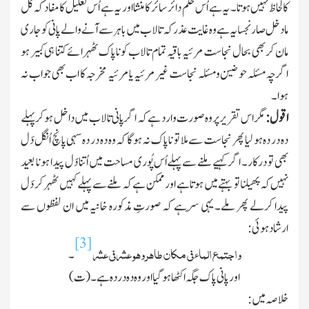
کا لحاظ نہیں ہوتا۔ یہ ہے اُس حکم دائر سائر کا منشا اور یہ ہے اُس تعلیل کا مفاد کہ کل
مادخل صار نجسا یہ ہے وہ غایت عذر کہ تالاب میں باہر سے آنے والے پانی کو جاری
مان کر بھی بحال نجاست مرئیہ باقیہ تمام تالاب کو ناپاك ٹھہرائے کتنا ہی کبیر ہو
اگرچہ مسئلہ حوضین ومسئلہ نجاست غیر مرئیہ یا مرئیہ مخرجہ کا اب بھی جواب نہ
ہوا۔
اقول :
مگر اس تقریر پر وہ صورت وارد ہے کہ اگر پانی تالاب میں داخل ہوکر پہلے
دہ در دہ ہو لیا پھر نجاست سے ملا تو ناپاك نہ ہوگا کہ وہ دہ در دہ سہی پانچ اُنگل دَل
بھی تو درکار۔ اگر کہیے ملنے سے پہلے اُس پُوری مساحت میں اُتنا دَل پیدا ہونا بعید
نہیں کہ پھیلنا تو بہتے میں ہوتا ہے اور ممکن ہے کہ ملنے سے پہلے کہیں ٹھہر کر دَل
پیدا کرلے پھر ملے۔ یہی سِرہے کہ صورتِ مذکورہ خانیہ میں ان لفظوں سے
ارشاد ہوئی :
[3]
واجتمع الماء
فی مکان طاھر وھو عشر
فی عشر
۔
اور پانی پاك جگہ اکٹھا ہوگیا اور وہ دہ در دہ ہے۔ (ت)
خلاصہ میں :