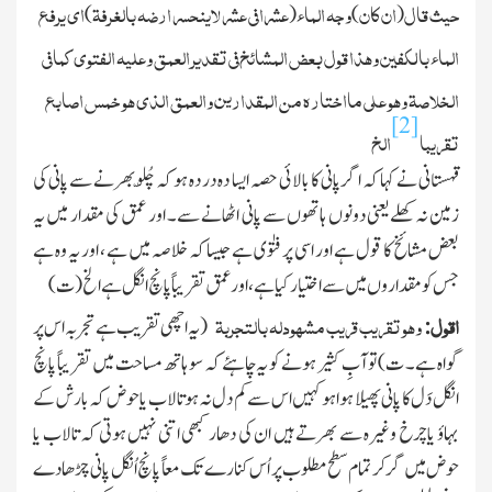
حیث قال
ان کان
وجہ الماء
عشرا فی عشر لاینحسر ارضہ بالغرفۃ
ای یرفع
)
(
)
(
الماء بالکفین وھذا قول بعض المشائخ فی تقدیر العمق وعلیہ الفتوی کما فی
الخلاصۃ وھو علی مااختارہ من المقدارین والعمق الذی ھو خمس اصابع
[2]
تقریبا
ال
خ
قہستانی نے کہا کہ اگر پانی کا بالائی حصہ ایسا دہ در دہ ہو کہ چُلّو بھرنے سے پانی کی
زمین نہ کھلے یعنی دونوں ہاتھوں سے پانی اٹھانے سے۔ اور عمق کی مقدار میں یہ
بعض مشائخ کا قول ہے اور اسی پر فتوٰی ہے جیسا کہ خلاصہ میں ہے ، اور یہ وہ ہے
جس کو مقداروں میں سے اختیار کیا ہے ، اور عمق تقریباً پانچ انگل ہے الخ(ت)
اقول
وھو تقریب قریب مشھودلہ بالتجربۃ
:
(
یہ اچھی تقریب ہے تجربہ اس پر
گواہ ہے۔ ت)تو آبِ کثیر ہونے کو یہ چاہئے کہ سو ہاتھ مساحت میں تقریباً پانچ
انگل دَل کا پانی پھیلا ہوا ہو کہیں اس سے کم دل نہ ہو تالاب یا حوض کہ بارش کے
بہاؤ یا چرخ وغیرہ سے بھرتے ہیں ان کی دھار کبھی اتنی نہیں ہوتی کہ تالاب یا
حوض میں گر کر تمام سطح مطلوب پر اُس کنارے تك معاً پانچ اُنگل پانی چڑھادے