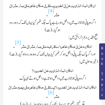
ان کان الماء الذی یدخل فی الغدیر یستقر فی مکان طاھر حتیٰ صار عشرا فی
[4]
عشر
۔
اگر وہ پانی جو تالاب میں داخل ہورہا ہے پاك جگہ ٹھہر گیا یہاں تك کہ دہ در دہ
ہوگیا۔ (ت)
فتح القدیر وبحرالرائق میں :
[5]
انکان دخل فی مکان طاھر واستقر فیہ حتی صار عشرا فی عشر
۔
Book Topic
اور اگر پاك جگہ پانی داخل ہو کر ٹھہر گیا یہاں تك کہ وہ دہ در دہ ہوگیا۔ (ت)
ذخیرہ وحلیہ میں :
انکان الماء الذی یدخل الغدیر ولا
اگر وہ پانی جو تالاب میں داخل ہوتا ہے داخل ہوتے ہی پاک
انکان الماء الذی یدخل الغدیر ولایستقر فی مکان طاھر حتی یصیر عشرا فی
[6]
عشر
۔
جگہ نہیں ٹھہرتا ہے یہاں تك کہ دہ در دہ ہوجائے۔ (ت)