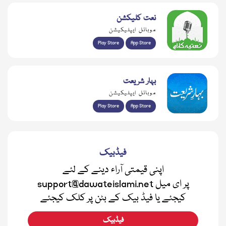
نعت کلیکشن
موبائل ایپلیکیشن
Play Store
App Store
بہار شریعت
موبائل ایپلیکیشن
Play Store
App Store
فیڈبیک
اپنی قیمتی آراء دینے کے لئے
support@dawateislami.net پر ای میل
کیجئے یا فیڈ بیک کے بٹن پر کلک کیجئے
فیڈبیک