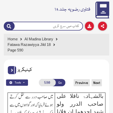
فتاوی رضویہ جلد ۱۸
Home
Al Madina Library
Fatawa Razawiyya Jild 18
Page 590
کیٹیگریز
Go
Previous
Next
Tools
بالشہادۃ ناقلا علی
میں صاحب درر سے نقل کرتے
صاحب الدرر ولو
ہوئے فرمایا کہ اور گواہوں میں سے
شھد احدھما ان فلانا