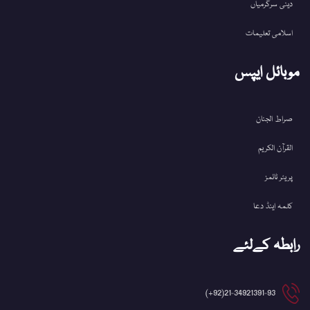
دینی سرگرمیاں
اسلامی تعلیمات
موبائل ایپس
صراط الجنان
القرآن الکریم
پریئر ٹائمز
کلمہ اینڈ دعا
رابطہ کےلئے
21-34921391-93(92+)