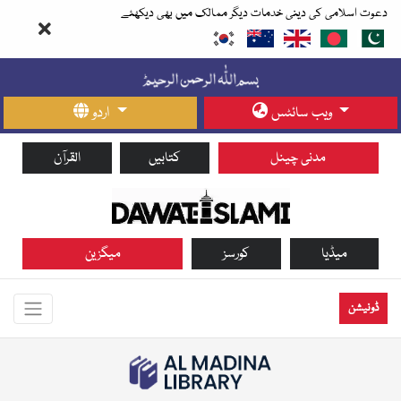
دعوت اسلامی کی دینی خدمات دیگر ممالک میں بھی دیکھئے
ویب سائٹس
اردو
مدنی چینل
کتابیں
القرآن
میڈیا
کورسز
میگزین
ڈونیشن