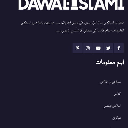
دعوت اسلامی عاشقان رسول کی دینی تحریک ہے جو پوری دنیا میں اسلامی
تعلیمات عام کرنے کی عملی کوششیں کررہی ہے
اہم معلومات
سماجی اور فلاحی
کتابیں
اسلامی ایونٹس
میگزین