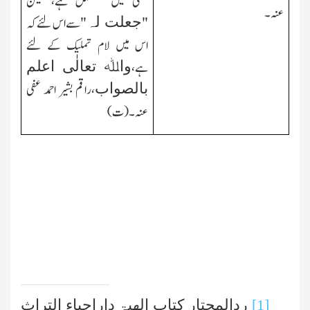
معنی میں مستعمل ہے، لیکن
عنہ۔
جعلت لہ
"
"سے اس لئے کہ
اس میں لام تملیك کے لئے
واﷲ تعالٰی اعلم
ہے،
بالصواب
،راقم بشیر احمد عفی
عنہ۔(ت)
[1]
ردالمحتار کتاب الھبۃ داراحیاء التراث