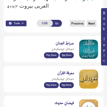
العربی بیروت
۴ /۵۰۸
Book Topic
Go
Previous
Next
Tools
صراط الجنان
موبائل ایپلیکیشن
Play Store
App Store
معرفۃ القرآن
موبائل ایپلیکیشن
Play Store
App Store
فیضانِ حدیث