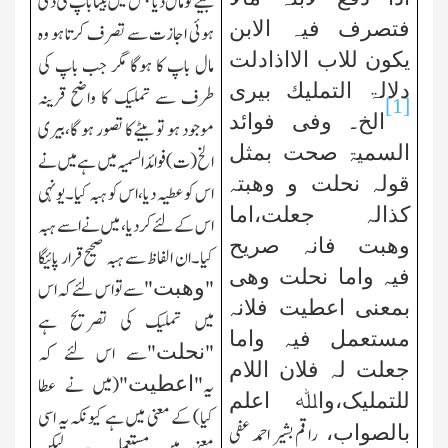
بیٹے کو مال دیا جس میں بیٹا باپ کی دی
فتصرف فیہ الابن
ہوئی اجازت سے تصرف کرتا ہو وہ
یکون للاب الااذادلت
مال باپ کا ہوگا مگر جب باپ کی
دلالۃ التملیك بیری
طرف سے تملیك کا واضح قرینہ
[1]
الخ۔ وفی فوائد
موجود ہو تو بیٹے کا تصور ہو گا،بیری
السمیۃ صحت بمثل
الخ(ت) فوائد السمیہ میں ہے میں نے
قولہ نحلت و وھبتہ
اس کو عطیہ دیا،اس کو ہبہ کیا۔یونہی
کذالہ جعلت،اما
اس کے لئے کردیا، میں نے اسے ہبہ
وھبت فانہ صریح
کیا۔ان الفاظ سے ہبہ صحیح قرار پائیگا
فیہ واما نحلت وھی
وھبت
"
"سے تو اس لئے کہ اس
بمعنی اعطیت فلانہ
میں تملیك کی تصریح ہے
مستعمل فیہ واما
نحلت
"
"سے اس لئے کہ
جعلت لہ فلان اللام
اعطیت
یہ"
"(میں نے عطا
للتملیک،واﷲ اعلم
کیا) کے معنی میں ہے کیونکہ یہ اسی
بالصواب،
راقم بشیر احمد عفی