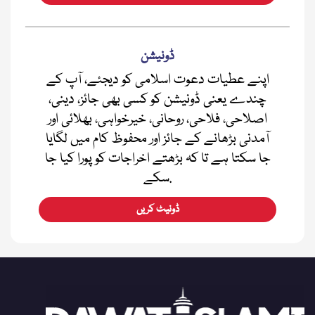
ڈونیشن
اپنے عطیات دعوت اسلامی کو دیجئے، آپ کے
چندے یعنی ڈونیشن کو کسی بھی جائز، دینی،
اصلاحی، فلاحی، روحانی، خیرخواہی، بھلائی اور
آمدنی بڑھانے کے جائز اور محفوظ کام میں لگایا
جا سکتا ہے تا کہ بڑھتے اخراجات کو پورا کیا جا
سکے.
ڈونیٹ کریں