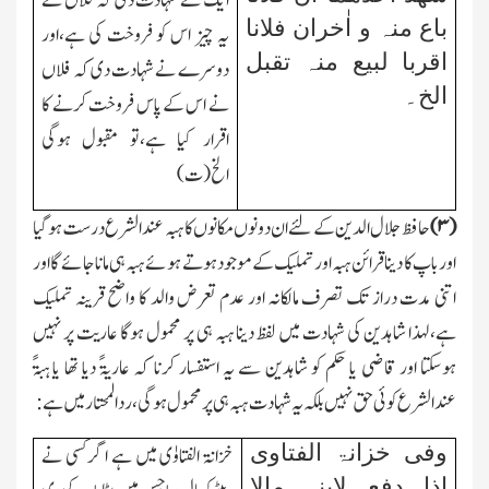
ایك نے شہادت دی کہ فلاں نے
باع منہ و اٰخران فلانا
یہ چیز اس کو فروخت کی ہے،اور
اقربا لبیع منہ تقبل
دوسرے نے شہادت دی کہ فلاں
الخ۔
نے اس کے پاس فروخت کرنے کا
اقرار کیا ہے،تو مقبول ہوگی
الخ(ت)
(
۳)
حافظ جلال الدین کے لئے ان دونوں مکانوں کا ہبہ عندالشرع درست ہوگیا
اور باپ کا دینا قرائن ہبہ اور تملیك کے موجود ہوتے ہوئے ہبہ ہی ماناجائے گا اور
اتنی مدت دراز تك تصرف مالکانہ اور عدم تعرض والد کا واضح قرینہ تملیك
ہے،لہذا شاہدین کی شہادت میں لفظ دینا ہبہ ہی پر محمول ہوگا عاریت پر نہیں
ہوسکتا اور قاضی یا حکم کو شاہدین سے یہ استفسار کرنا کہ عاریۃً دیا تھا یا ہبۃً
عندالشرع کوئی حق نہیں بلکہ یہ شہادت ہبہ ہی پر محمول ہوگی،ردالمحتار میں ہے:
وفی خزانۃ الفتاوی
خزانۃ الفتاوٰی میں ہے اگر کسی نے
اذا دفع لابنہ مالا