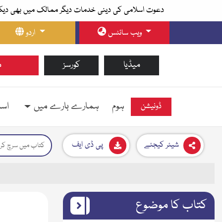
دعوت اسلامی کی دینی خدمات دیگر ممالک میں بھی دیک
ویب سائٹس
اردو
میڈیا
کورسز
م
ہوم
ہمارے بارے میں
اسل
ڈونیشن
شیئر کیجئے
پی ڈی ایف
کتاب کا موضوع