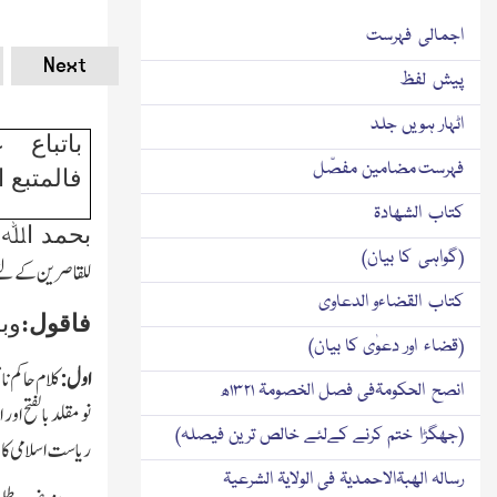
اجمالی فہرست
Next
پیش لفظ
اٹہار ہویں جلد
باتباع 
فہرست مضامین مفصّل
فالمتبع 
کتاب الشھادۃ
بحمد اﷲ ت
(گواہی کا بیان)
للقاصرین کےلئے ہر
کتاب القضاءو الدعاوی
فاقول:
وب
(قضاء اور دعوٰی کا بیان)
اول:
کلام حاکم ن
انصح الحکومۃفی فصل الخصومۃ ۱۳۲۱ھ
نو مقلد بالفتح ا
(جھگڑا ختم کرنے کےلئے خالص ترین فیصلہ)
ریاست اسلامی کا و
رسالہ الھبۃالاحمدیۃ فی الولایۃ الشرعیۃ