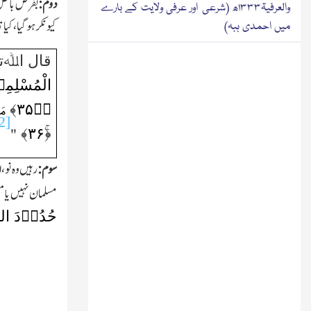
دوم:
بفرض باطل ا
والعرفیۃ۱۳۳۳ھ (شرعی اور عرفی ولایت کے بارے
کیونکر ہوگیا،کیا 
میں احمدی ہبہ)
قال اﷲتع
الْمُسْلِمِ
﴿ؕ
۳۵
﴾ مَا
2]
﴾
۳۶
﴿ۚ
"
سوم:
رہیں وہ نو،
مسلمان نہیں یا م
حُدُوۡدَ ال