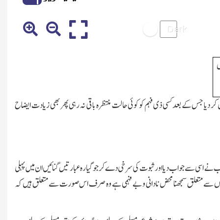
ں
یا جس کے بعد کسی ذی فہم کو کوئی حالت منتظرہ باقی نہ رہی پھر بھی زیادت ایضاح
جیب نے اسی سے جواب دیا اور ثبوت کی سرخی دے کر جو گیارہ عبارتیں گنائیں ان میں پہلی
یں یہاں سے متعلق سمجھنا محض نادانی و بے فہمی ہے وہ صرف اس صورت سے متعلق ہیں کہ