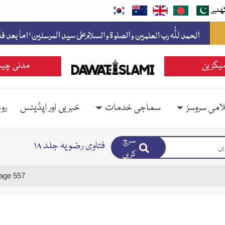
ھئے
یگزین
مدنی چین
امی سروسز
سماجی خدمات
خبریں اور اپڈیٹس
رو
سرچ
فتاوی رضویہ جلد ۱۸
کریں
age 557