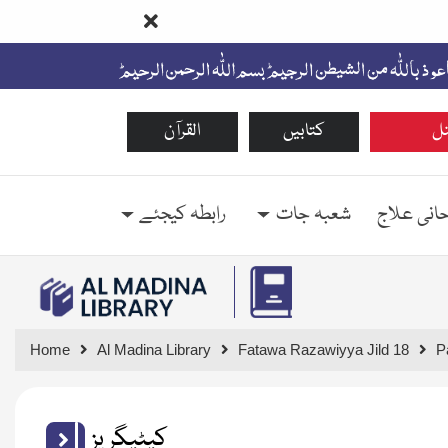
ل
کتابیں
القرآن
حانی علاج
شعبہ جات
رابطہ کیجئے
Home
Al Madina Library
Fatawa Razawiyya Jild 18
P
کیٹیگریز