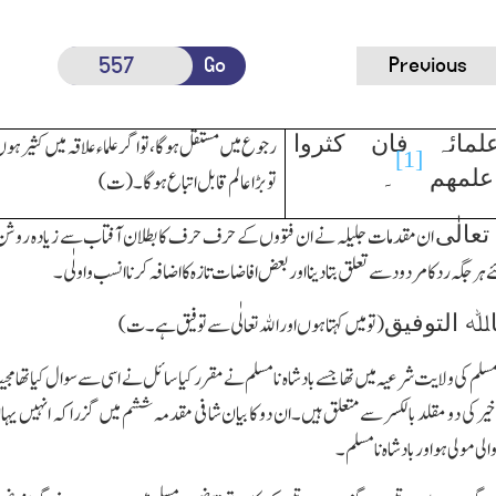
Go
Previous
علمائہ فان کثروا
رجوع میں مستقل ہوگا،تو اگر علماء علاقہ میں کثیر ہو
[1]
اعلمھم
۔
تو بڑا عالم قابل اتباع ہوگا۔(ت)
عالٰی
ان مقدمات جلیلہ نے ان فتووں کے حرف حرف کا بطلان آفتاب سے زیادہ روشن کر د
 جگہ رد کا مردود سے تعلق بتادینا اور بعض افاضات تازہ کا اضافہ کرنا انسب واولٰی۔
اﷲ التوفیق
(تومیں کہتا ہوں اور اﷲ تعالٰی سے توفیق ہے۔ت)
امسلم کی ولایت شرعیہ میں تھا جسے بادشاہ نامسلم نے مقرر کیا سائل نے اسی سے سوال کیا تھا م
ور اخیر کی دو مقلد بالکسر سے متعلق ہیں۔ان دو کا بیان شافی مقدمہ ششم میں گزرا کہ انہ
الی مولی ہو اور بادشاہ نامسلم۔