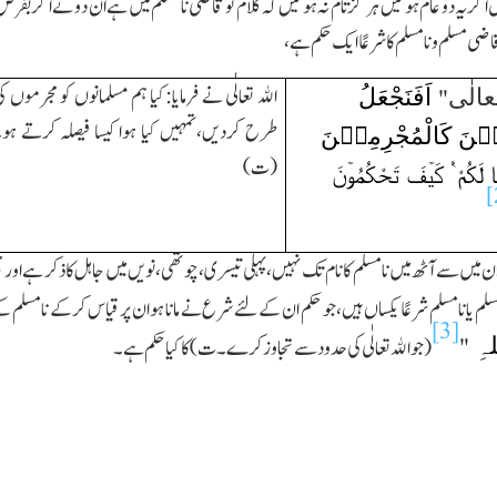
گر یہ دو عام ہوتیں ہر گز تام نہ ہوتیں کہ کلام تو قاضی نا مسلم میں ہے ان دو نے اگر بفرض
قاضی مسلم و نامسلم کا شرعًا ایك حکم ہے،
اَفَنَجْعَلُ
اﷲ تعالٰی نے فرمایا:کیا ہم مسلمانوں کو مجرموں ک
الٰی
"
طرح کردیں،تمہیں کیا ہوا کیسا فیصلہ کرتے ہو
یۡنَ کَالْمُجْرِمِیۡنَ
(ت)
 لَکُمْ ٝ کَیۡفَ تَحْکُمُوۡنَ
[
ان میں سے آٹھ میں نامسلم کا نام تك نہیں،پہلی تیسری،چوتھی،نویں میں جاہل کا ذکر ہے اور
سلم یا نامسلم شرعًا یکساں ہیں،جو حکم ان کےلئے شرع نے مانا ہوان پر قیاس کرکے نامسلم ک
[3]
لہِ
"
(جو اﷲ تعالٰی کی حدودسے تجاوز کرے۔ت)کا کیاحکم ہے۔