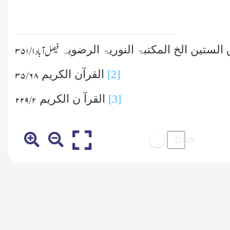
الستین الخ المکتبۃ النوریۃ الرضویہ
فیصل آباد
۱/ ۳۵۱
[2]
القرآن الکریم
۶۸/ ۳۵
[3]
القرآ ن الکریم
۲ /۲۲۹