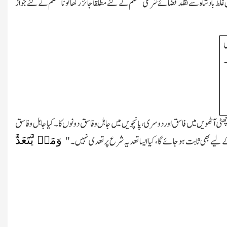
 غلط بادشاہ سے تقلد قضائے شرعی مسلم کے لئے مطلقًا جائز رکھا تو نامسلم کےلئے جواز
ی
۔
 چھٹی آٹھویں میں فاسق اور دوسری،پانچویں میں جاہل وفاسق دونوں کا۔کیا جاہل و فاسق
وَمَنۡ یَّتَعَدَّ
ے لیے بھی ثابت ہوجائے گا،کیا ایسا تعدیہ شرع پر تعدی نہیں۔
"