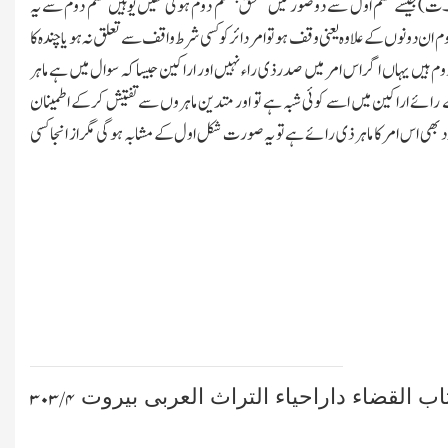
ت)جیسے قسم اول سے دو صورتیں ملتحق بقسم دوم ہوئی تھیں یوہیں قسم دوم سے یہ
ونوں کے علاوہ یعنی وقف ہو تو امر دائر کو کسی شرط واقف سے تعلق نہ ہو یا چندہ کا
 دوم ہیں یہاں اگر اس امر میں صدر ذی راء نہیں اور اراکین جیسا کہ سوال میں ہے ماہر
 رائے اراکین میں اسے کوئی شبہ ہے تو اور متدین ماہروں سےتفتیش کرکے اطمینان
 اس امر کا ماہر ذی رائے ہے تو یہ صورت شکل اول کے مشابہ ہوگی مگر از انجا کسی
اب القضاء داراحیاء التراث العربی بیروت
۴/ ۳۰۳