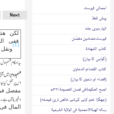
اجمالی فہرست
Next
پیش لفظ
اٹہار ہویں جلد
لکن ھذا
فہرست مضامین مفصّل
ففی ال
[1]
ونقل م
کتاب الشھادۃ
(گواہی کا بیان)
یہ احکام قسم او
کتاب القضاءو الدعاوی
قسم دوم:
میں یعن
(قضاء اور دعوٰی کا بیان)
اس پر عمل کیا ج
انصح الحکومۃفی فصل الخصومۃ ۱۳۲۱ھ
مفصل فی 
وغیرہا میں ہے۔ت
(جھگڑا ختم کرنے کےلئے خالص ترین فیصلہ)
المال فی 
رسالہ الھبۃالاحمدیۃ فی الولایۃ الشرعیۃ