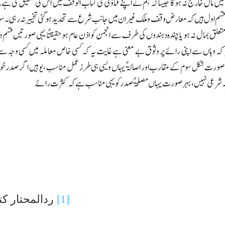
مال خارج نہ ہوگا جیساکہ ہم نے اپنے فتاوٰی کی کتاب الوقف میں اس کی تحقیق کی ہے۔
سم اول ہیں کہ معارض وقف وملك غیران میں جانب شرع سے تحدید ہوگئی تخییر نہ رہی۔سوم ان د
ئر متعلق بمال نہ ہو یا چندہ دہندوں کی طرف سے انجمن کو اذن عام ہو حقیقتًا یہی صورتیں قسم
 وہاں سے اپنی رائے پر وثوق بے معنی ہے غایت یہ کہ کسی خاص معاملہ میں کسی وجہ سے
 صورت شکل سوم کے مقارب اور اصالۃً یہاں ویسی ہی طرز عمل مناسب،یوہیں اگر صدر خود بھی
 شرعی نہیں، بہر صورت یہاں مصلحۃً صدر کو یہی مناسب ہے کہ کثرت رائے
[1]
ردالمحتار کت