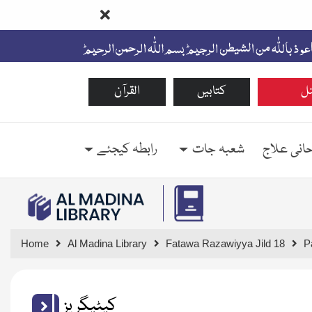
ل
کتابیں
القرآن
حانی علاج
شعبہ جات
رابطہ کیجئے
Home
Al Madina Library
Fatawa Razawiyya Jild 18
P
کیٹیگریز