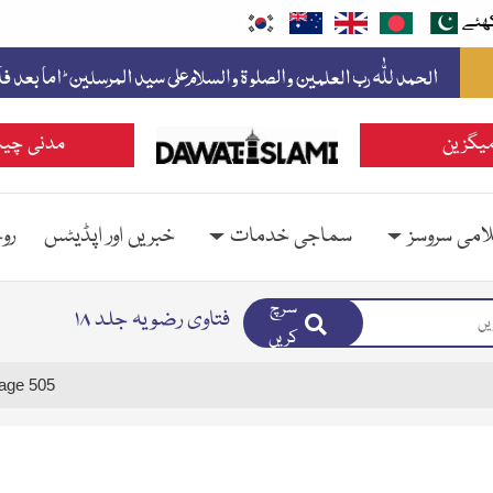
ھئے
یگزین
مدنی چین
امی سروسز
سماجی خدمات
خبریں اور اپڈیٹس
رو
سرچ
فتاوی رضویہ جلد ۱۸
کریں
age 505