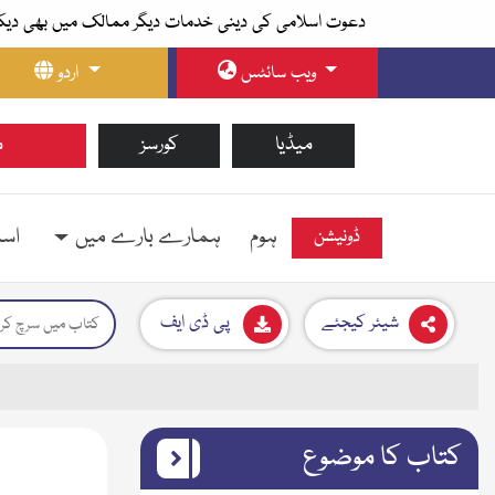
دعوت اسلامی کی دینی خدمات دیگر ممالک میں بھی دیک
ویب سائٹس
اردو
میڈیا
کورسز
م
ہوم
ہمارے بارے میں
اسل
ڈونیشن
شیئر کیجئے
پی ڈی ایف
کتاب کا موضوع