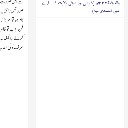
سے اس صورت میں 
والعرفیۃ۱۳۳۳ھ (شرعی اور عرفی ولایت کے بارے
صورتیں راجع بہ ق
میں احمدی ہبہ)
کام ہو تو امر دا
فن،جب توظاہر کہ
کرلے،بالجملہ یہ
طرف کوئی مطالبہ