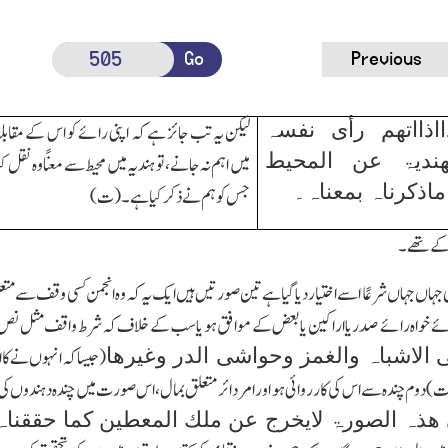
Go
Previous
اذااتھم رأی
نفسہ
لیکن یہ تب جائز ہے کہ اپنی رائے کو اس کے مقابل
ھندیۃ
عن المحیط
میں اہم نہ جانے،تو ہندیہ میں محیط سے معنًا وہ نقل کی
اذکرناہ بمعناہ۔
جس کو ہم نے ذکر کیا ہے۔(ت)
ل کے تھے۔
ی جہاں جہاں شرعًا اسے اختیار دیا گیا ہے تین صورتیں ہیں ایك یہ کہ وہ انجمن کسی وقف سے 
ائے خواہ رائے صدر یا اراکین یا بعض کے موافق ہو یا سب کے خلاف کہ شرط واقف مثل ن
الاشباہ والغمز وحواشی الدر وغیرھا
(جیسا کہ انہوں نے کاا
)دوم چندہ سے اس کی کارروائی ہو اور امر دائر متعلق بمال،اس صورت میں چندہ دہندوں ک
ھذہ الصورۃ لایخرج عن ملك المعطین کما حققناہ 