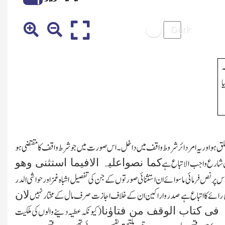
ہ
ا
متعلق ہو اور یہ امر دائر شروط واقف میں داخل۔اس صورت میں جو شرط واقف کا مقتضی ہو
کما نصواعلیہ الافیما استثنی وھو
ص شارع واجب الاتباع ہے
س پر نص فرمائی ماسوائے ان استثنائی صورتوں کے جن کی تفصیل اشباہ غمز اور حواشی الدر
لان
ی رائے کا اتباع ہے صدر واراکین ان کے خلاف اجازت صرف مال کے مختار نہیں
فی کتاب الوقف من فتاوٰنا
(کیونکہ عطیہ دینے والوں کی ملکیت