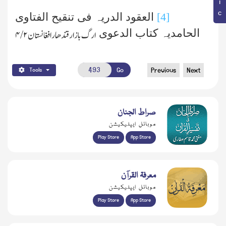
[4]
العقود الدریہ فی تنقیح الفتاوی
الحامدیہ کتاب الدعوی
ارگ بازار قندھار افغانستان
۲ /۴
Go
Previous
Next
Tools
صراط الجنان
موبائل ایپلیکیشن
Play Store
App Store
معرفۃ القرآن
موبائل ایپلیکیشن
Play Store
App Store