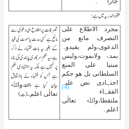
جارا
۔
عقود الدریہ میں ہے:
مجرد الاطلاع علی
تصرفات پر اطلاع ہی دعوٰی سے
التصرف مانع من
مانع ہے کسی مدت یا موت کی قید
الدعوی،ولم یقیدوہ
کے بغیر یہ بات فقہاء نے ذکر
بمدۃ ولابموت،ولیس
ہے،یہ حکم سرکاری پابندی کی بناء
مبنیا علی المنع
پر نہیں ہے بلکہ یہ اجتہادی حکم
السلطانی بل ھو حکم
ہے جس کو فقہاء نے بالاتفاق
اجتہادی نص علیہ
واﷲ
بیان کیا ہے ملتقطا،
[4]
الفقہاء
تعالٰی اعلم
۔(ت)
ملتقطا،واﷲ تعالٰی
اعلم۔