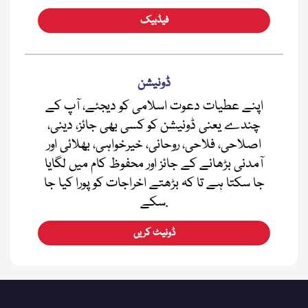
فیڈبیک
ڈونیشن
اپنے عطیات دعوت اسلامی کو دیجئے، آپ کے
چندے یعنی ڈونیشن کو کسی بھی جائز، دینی،
اصلاحی، فلاحی، روحانی، خیرخواہی، بھلائی اور
آمدنی بڑھانے کے جائز اور محفوظ کام میں لگایا
جا سکتا ہے تا کہ بڑھتے اخراجات کو پورا کیا جا
سکے.
ڈونیٹ کریں