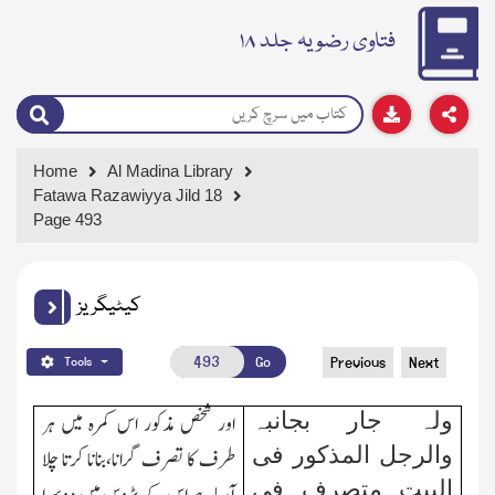
فتاوی رضویہ جلد ۱۸
Home
Al Madina Library
Fatawa Razawiyya Jild 18
Page 493
کیٹیگریز
Go
Previous
Next
Tools
ولہ جار بجانبہ
اور شخص مذکور اس کمرہ میں ہر
والرجل المذکور فی
طرف کا تصرف گرانا،بنانا کرتا چلا
البیت متصرف فی