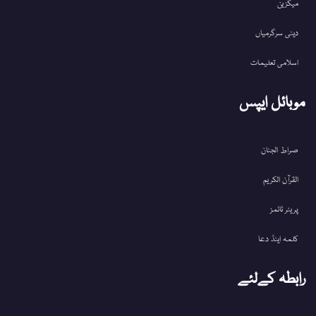
میگزین
دینی سرگرمیاں
اسلامی تعلیمات
موبائل ایپس
صراط الجنان
القرآن الکریم
پریئر ٹائمز
کلمہ اینڈ دعا
رابطہ کےلئے