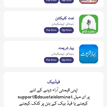
Play Store
App Store
نعت کلیکشن
موبائل ایپلیکیشن
Play Store
App Store
بہار شریعت
موبائل ایپلیکیشن
Play Store
App Store
فیڈبیک
اپنی قیمتی آراء دینے کے لئے
support@dawateislami.net پر ای میل
کیجئے یا فیڈ بیک کے بٹن پر کلک کیجئے