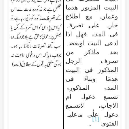
آرہا ہے اس کے پڑوس میں دوسرا
البیت المزبور ھدما
شخص ہے جو مذکورہ مدت سے اس
وعمارۃ مع اطلاع
کے تصرفات مذکور کو دیکھ رہا ہے،تو
جارہ علی تصرفہ
کیا اس پڑوسی کو اس کمرہ کے کل یا
فی المدۃ فھل اذا
بعض پر دعوٰی کا حق ہے باوجود یکہ وہ
ادعی البیت اوبعضہ
سب کچھ تصرفات دیکھتا رہا ہو۔
بعد ماذکر من
جواب دیا کہ اس دعوٰی سماعت نہ
تصرف الرجل
ہوگی مفتی بہ قول کے مطابق(ت)
المذکور فی البیت
ھدمًا وبناءً فی
المدۃ المذکورۃ
تسمع دعواہ ام
الاجاب، لاتسمع
دعواہ علٰی ماعلیہ
[1]
الفتوی
۔