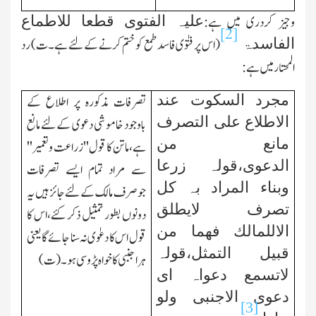
علیہ الفتوی قطعا للاطماع
وجیز کردری میں ہے:
[2]
الفاسدۃ
(اس پر فتوٰی فاسد طمع کو ختم کرنے کےلئے ہے۔ت) رد
المحتار میں ہے:
مجرد السکوت عند
تصرفات مذکورہ پر اطلاع کے
الاطلاع علی التصرف
باوجود خاموشی دعوی کےلئے مانع
مانع من
ہے،ماتن کا قول''زراعت وتعمیر''
الدعوی،قولہ زرعا
سے مراد تمام ایسے تصرفات
وبناء المراد بہ کل
جوصرف مالك کےلئے جائز ہیں یہ
تصرف لایطلق
دونوں بطور تمثیل ذکر کئے،اس کا
الاللمالك فھما من
قول اس کا دعوٰی نہ سنا جائے گا یعنی
قبیل التمثل،قولہ
ہر اجنبی کا خواہ پڑوسی ہو۔(ت)
لاتسمع دعواہ ای
دعوی الاجنبی ولو
[3]