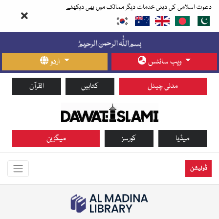
دعوت اسلامی کی دینی خدمات دیگر ممالک میں بھی دیکھئے
ویب سائٹس
اردو
مدنی چینل
کتابیں
القرآن
میڈیا
کورسز
میگزین
ڈونیشن