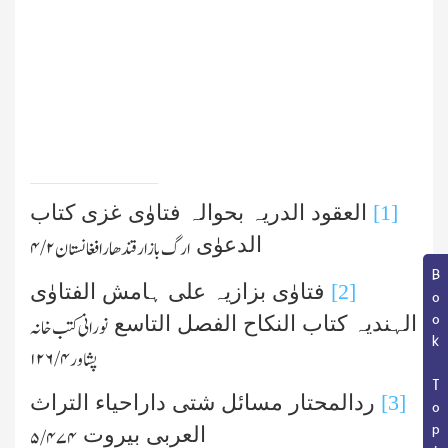
[1]
العقود الدریہ بحوالہ فتاوٰی غزی کتاب
الدعوٰی
ارگ بازار قندھار افغانستان
۲ /۴
Book Topic
[2]
فتاوٰی بزازیہ علی ہامش الفتاوٰی
الہندیہ کتاب النکاح الفصل التاسع
نورانی کتب خانہ
پشاور
۴ /۱۲۶
[3]
ردالمحتار مسائل شتی داراحیاء التراث
العربی بیروت
۵/۴۷۴