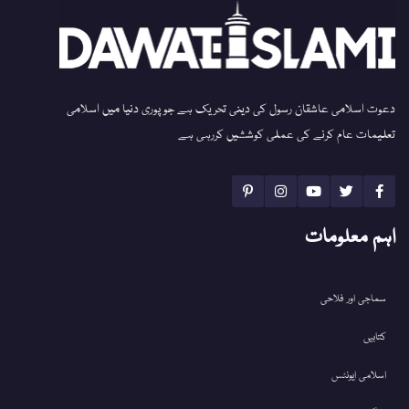
دعوت اسلامی عاشقان رسول کی دینی تحریک ہے جو پوری دنیا میں اسلامی
تعلیمات عام کرنے کی عملی کوششیں کررہی ہے
اہم معلومات
سماجی اور فلاحی
کتابیں
اسلامی ایونٹس