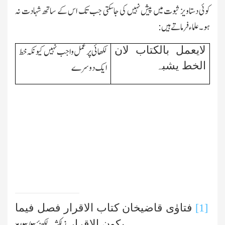
کوئی دستاویز ثبوت میں پیش نہیں کی جاسکتی جب تك اس کے ساتھ شہادت نہ
ہو۔علماء فرماتے ہیں:
لایعمل بالکتاب لان
لکھائی پر عمل واجب نہیں کیونکہ خط
الخط یشبہ
ایك دوسرے
[1]
فتاوٰی قاضیخان کتاب الاقرار فصل فیما
یکون الاقرار