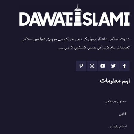
دعوت اسلامی عاشقان رسول کی دینی تحریک ہے جو پوری دنیا میں اسلامی
تعلیمات عام کرنے کی عملی کوششیں کررہی ہے
اہم معلومات
سماجی اور فلاحی
کتابیں
اسلامی ایونٹس