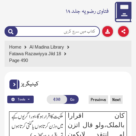
فتاوی رضویہ جلد ۱۸
Home
Al Madina Library
Fatawa Razawiyya Jild 18
Page 490
کیٹیگریز
Go
Previous
Next
Tools
کان اقرارا
ملکیت کا اقرار ہوگا،اور اگر یوں کہے
بالملک،ولو قال اتزن
میں وزن کرتا ہوں یا گنتی کرتا ہوں
او انتقد لایکون