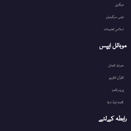
میگزین
دینی سرگرمیاں
اسلامی تعلیمات
موبائل ایپس
صراط الجنان
القرآن الکریم
پریئر ٹائمز
کلمہ اینڈ دعا
رابطہ کےلئے