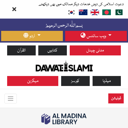
دعوت اسلامی کی دینی خدمات دیگر ممالک میں بھی دیکھئے
ویب سائٹس
اردو
مدنی چینل
کتابیں
القرآن
میڈیا
کورسز
میگزین
ڈونیشن