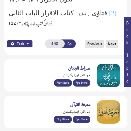
نولکشور لکھنؤ
۳/ ۶۱۳
[2]
فتاوٰی ہندیہ کتاب الاقرار الباب الثانی
نورانی کتب خانہ پشاور
۴ /۱۵۷
Book Topic
Go
Previous
Next
Tools
صراط الجنان
موبائل ایپلیکیشن
Play Store
App Store
معرفۃ القرآن
موبائل ایپلیکیشن
Play Store
App Store