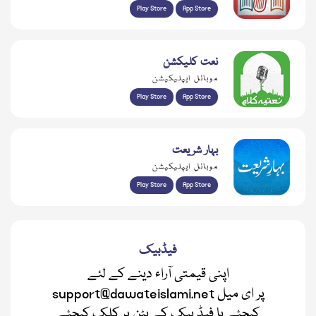
Play Store
App Store
نعت کلیکشن
موبائل ایپلیکیشن
Play Store
App Store
بہار شریعت
موبائل ایپلیکیشن
Play Store
App Store
فیڈبیک
اپنی قیمتی آراء دینے کے لئے
support@dawateislami.net پر ای میل
کیجئے یا فیڈ بیک کے بٹن پر کلک کیجئے