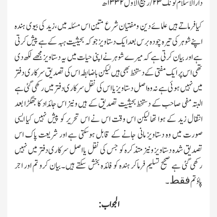
دارالاسلام ٹونك
۲۳/
ربیع الاول
۱۳۳۲
ھ
کیافرماتے ہیں علمائے دین ومفتیان شرع متین اس مسئلہ میں،زید کی بیوی ہندہ
اپنے شوہر کی تیرہ چودہ برس بعد ایك دستاویز جو کہ بحیثیت ہبہ کے ہے پیش کرتی
ہے اور بیان کرتی ہے کہ میرے شوہر نے اپنی حیات میں یہ دستاویز مجھے لکھ دی
تھی اس پر ایك مفتی کے دستخط بھی ہیں لیکن باضابطہ اس کی تصدیق سرکاری دفتر
میں نہیں ہوئی ہے نہ وہ اصل دستاویز یا اس کی نقل سرکاری دفتر میں رکھی گئی ہے
البتہ مفی صاحب کے دستخط بحیثیت تصدیق کے ہیں ونیز اس جائداد کا جھگڑا بعد
انتقال زید کے ہوا تھا لیکن اس وقت اس نے اس تحریر کو پیش نہیں کیا ایسی
صورت میں وہ دستاویز مانی جانے کے قابل ہوسکتی ہے اور شریعت پاك اس
تصدیق شدہ دستاویز ونیز متذکرہ کو جس کی نقل یا اصل سرکاری دفتر میں نہیں
رکھی گئی ہے صحیح تسلیم فرماکر ہندہ کو فائدہ بخش سکتے ہیں۔بیان کرو تم اور اجر
فقط
پاؤتم
۔
الجواب: