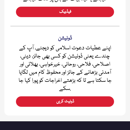
فیڈبیک
ڈونیشن
اپنے عطیات دعوت اسلامی کو دیجئے، آپ کے
چندے یعنی ڈونیشن کو کسی بھی جائز، دینی،
اصلاحی، فلاحی، روحانی، خیرخواہی، بھلائی اور
آمدنی بڑھانے کے جائز اور محفوظ کام میں لگایا
جا سکتا ہے تا کہ بڑھتے اخراجات کو پورا کیا جا
سکے.
ڈونیٹ کریں