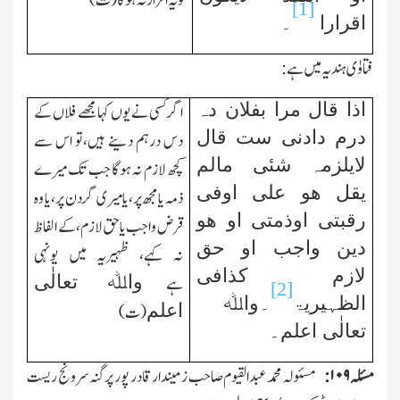
تو یہ اقرار نہ ہوگا(ت)
[1]
اقرارا
۔
فتاوٰی ہندیہ میں ہے:
اذا قال مرا بفلان دہ
اگر کسی نے یوں کہا مجھے فلاں کے
درم دادنی ست قال
دس درہم دینے ہیں،تو اس سے
لایلزمہ شئی مالم
کچھ لازم نہ ہوگا جب تك میرے
یقل ھو علی اوفی
ذمہ یا مجھ پر،یامیری گردن پر،یا وہ
رقبتی اوذمتی او ھو
قرض واجب یا حق لازم،کے الفاظ
دین واجب
او حق
نہ کہے، ظہیریہ میں یونہی
لازم کذافی
واﷲ تعالٰی
ہے
[2]
الظہیریۃ
۔واﷲ
اعلم
(ت)
تعالٰی اعلم۔
مسئلہ
۱۰۹:
مسئولہ محمد عبدالقیوم صاحب زمیندار قادر پور پرگنہ سرونج ریست