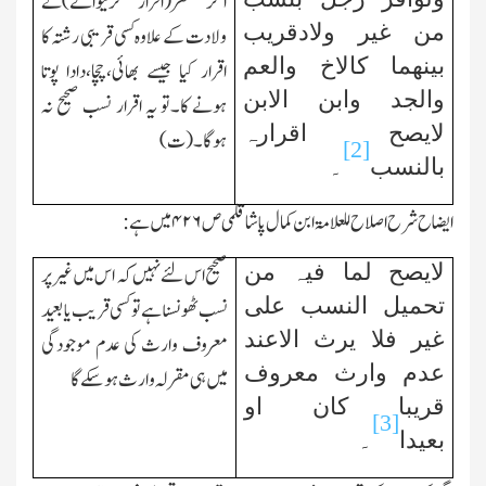
اگر مقر(اقرار کرنیوالے)نے
من غیر ولادقریب
ولادت کے علاوہ کسی قریبی رشتہ کا
بینھما کالاخ والعم
اقرار کیا جیسے بھائی،چچا،دادا پوتا
والجد وابن الابن
ہونے کا۔تو یہ اقرار نسب صحیح نہ
لایصح اقرارہ
ہوگا۔(ت)
[2]
بالنسب
۔
ایضاح شرح اصلاح للعلامۃ ابن کمال پاشا قلمی ص
۴۲۶
میں ہے:
لایصح لما فیہ من
صحیح اس لئے نہیں کہ اس میں غیر پر
تحمیل النسب علی
نسب ٹھونسنا ہے تو کسی قریب یا بعید
غیر فلا یرث الاعند
معروف وارث کی عدم موجودگی
عدم وارث معروف
میں ہی مقرلہ وارث ہوسکے گا
قریبا کان او
[3]
بعیدا
۔