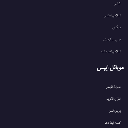
کتابیں
اسلامی ایونٹس
میگزین
دینی سرگرمیاں
اسلامی تعلیمات
موبائل ایپس
صراط الجنان
القرآن الکریم
پریئر ٹائمز
کلمہ اینڈ دعا