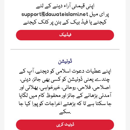
اپنی قیمتی آراء دینے کے لئے
support@dawateislami.net پر ای میل
کیجئے یا فیڈ بیک کے بٹن پر کلک کیجئے
فیڈبیک
ڈونیشن
اپنے عطیات دعوت اسلامی کو دیجئے، آپ کے
چندے یعنی ڈونیشن کو کسی بھی جائز، دینی،
اصلاحی، فلاحی، روحانی، خیرخواہی، بھلائی اور
آمدنی بڑھانے کے جائز اور محفوظ کام میں لگایا
جا سکتا ہے تا کہ بڑھتے اخراجات کو پورا کیا جا
سکے.
ڈونیٹ کریں