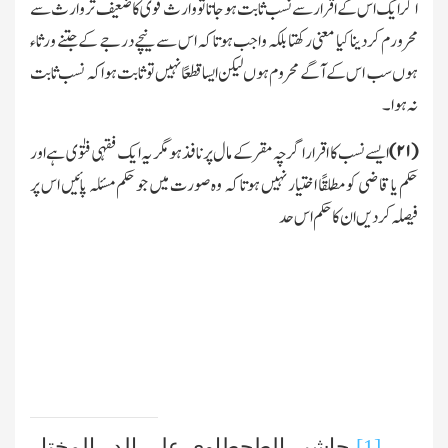
اگر ایك اس کے اقرار سے نسب ثابت ہوجاتا تو وارث قوی کا ضعیف تر وارث سے
محرورم کردینا کیا معنی رکھتا بلکہ واجب ہوتا کہ اس سے نیچے درجے کے جتنے ورثاء
ہوں سب اس کے آگے محروم ہوں لیکن ایسا قطعًا نہیں تو ثابت ہوا کہ نسب ثابت
نہ ہوا۔
(
۲۱)
ایسے نسب کا اقرار اگرچہ مقر کے مال پر نافذ ہومگر یہ ایك فقہی فتوٰی ہے اور
حکم یا قاضی کو مطلقًا اختیار نہیں ہوتا کہ وہ صورت میں جو حکم مسئلہ پائیں اس پر
فیصلہ کردیں ان کا حکم اس حد
[1]
حاشیہ الطحطاوی علی الدر المختار