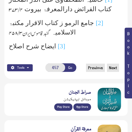
کتاب الفرائض دارالمعرفۃ بیروت
۴/ ۳۷۳
[2]
جامع الرمو ز کتاب الاقرار مکتبۃ
الاسلامیہ
گنبد قاموس ایران
۳/ ۴۵۸
Book Topic
[3]
ایضاح شرح اصلاح
Go
Previous
Next
Tools
صراط الجنان
موبائل ایپلیکیشن
Play Store
App Store
معرفۃ القرآن