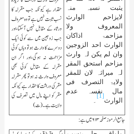
معروف وارث وراثت کا زیادہ
یثبت نسبہ منہ
حقدار ہے کیونکہ جب مقرلہ کا
لایزاحم الوارث
نسب ثابت نہیں ہے تو وہ معروف
المعروف ولا
ورثاء کے مقابل نہیں آسکتا،اور
مزاحمۃ اذاکان
جب زوجین میں سے کوئی ایك
الوارث احد الزوجین
دوسرے کا وارث ہوتو وہاں کوئی
وان لم یکن لہ وارث
مزاحمت نہ ہوگی،اور اگر ان
مزاحم استحق المقر
مقرلہ کے مقابل کوئی بھی
لہ میراثہ لان للمقر
معروف وارث نہ ہوتو پھر مقرلہ
ولایۃ التصرف فی
مقر کی وراثت کا حقدار ہے کیونکہ
مال نفسہ عدم
مقر کو اپنے مال میں تصرف کی
[1]
الوارث
۔
ولایت ہے۔(ت)
جامع الرموز صفحہ
۶۱۳
میں ہے:
ولواقر رجل بنسب