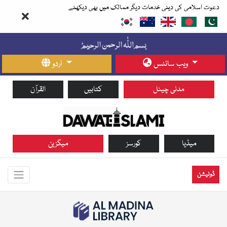
دعوت اسلامی کی دینی خدمات دیگر ممالک میں بھی دیکھئے
ویب سائٹس
اردو
مدنی چینل
کتابیں
القرآن
میڈیا
کورسز
میگزین
ڈونیشن