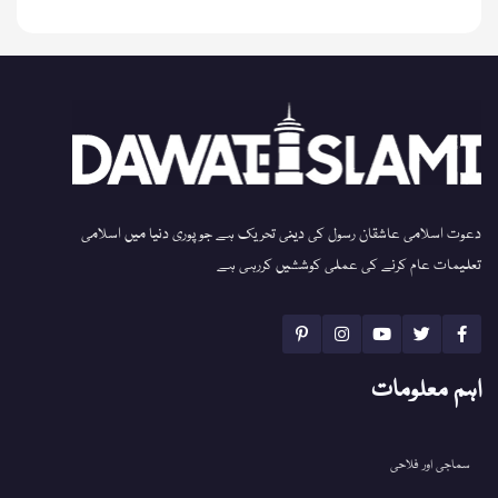
دعوت اسلامی عاشقان رسول کی دینی تحریک ہے جو پوری دنیا میں اسلامی
تعلیمات عام کرنے کی عملی کوششیں کررہی ہے
اہم معلومات
سماجی اور فلاحی