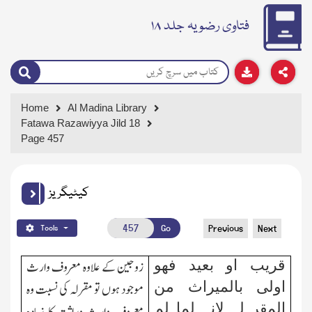
فتاوی رضویہ جلد ۱۸
Home
Al Madina Library
Fatawa Razawiyya Jild 18
Page 457
کیٹیگریز
Go
Previous
Next
Tools
قریب او بعید فھو
زوجین کے علاوہ معروف وارث
اولی بالمیراث من
موجود ہوں تو مقرلہ کی نسبت وہ
المقر لہ لانہ لما لم