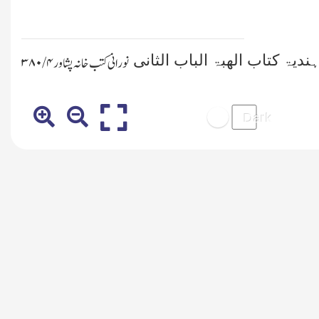
ندیۃ کتاب الھبۃ الباب الثانی
نورانی کتب خانہ پشاور
۴ /۳۸۰