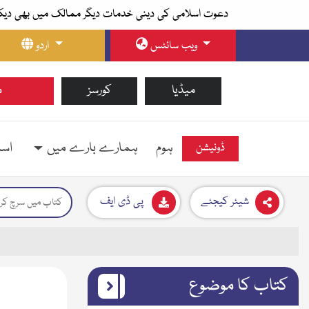
دعوت اسلامی کی دینی خدمات دیگر ممالک میں بھی دیک
ویب سائٹس
اردو
میڈیا
کورسز
م
ہوم
ہمارے بارے میں
اسل
ڈونیشن
شیئر کیجئے
پی ڈی ایف
کتاب کا موضوع