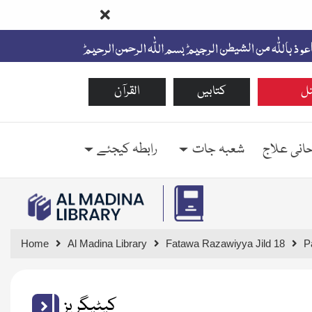
ل
کتابیں
القرآن
حانی علاج
شعبہ جات
رابطہ کیجئے
Home
Al Madina Library
Fatawa Razawiyya Jild 18
P
کیٹیگریز