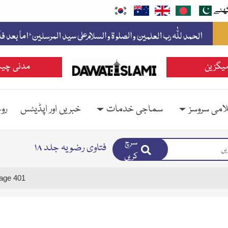
ھئے
یگزین
مدنی چین
امی سروسز
سماجی خدمات
خبریں اور اپڈیٹس
رو
سرچ
فتاوی رضویہ جلد ۱۸
کریں
age 401