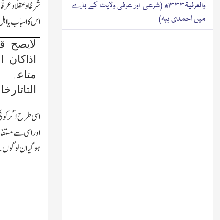
شرعًاوعقلًا وعرفً
والعرفیۃ۱۳۳۳ھ (شرعی اور عرفی ولایت کے بارے
میں احمدی ہبہ)
اس کا اسباب یا اہل
لایصح ق
اذاکان ا
متا
التاتارخان
اسی طرح اگر کوئی
اور اسی سے مستفاد
ہوگیا ان لوگوں سے