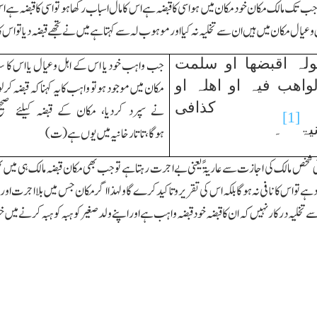
ا جب تك مالك مکان خود مکان میں ہو اسی کا قبضہ ہے اس کا مال اسباب رکھا ہو تو اسی کا قبضہ ہے ا
 وعیال مکان میں ہیں ان سے تخلیہ نہ کیا اور موہوب لہ سے کہتا ہے میں نے تجھے قبضہ دیا تو اس کا 
ولہ اقبضھا او سلمت
جب واہب خود یا اس کے اہل وعیال یا اس کا س
لواھب فیہ او اھلہ او
مکان میں موجود ہو تو واہب کایہ کہنا کہ قبضہ کرل
عہ کذافی
نے سپرد کردیا، مکان کے قبضہ کیلئے صحیح
[1]
یۃ
۔
ہوگا،تاتارخانیہ میں یوں ہے(ت)
 شخص مالك کی اجازت سے عاریۃً یعنی بے اجرت رہتا ہے توجب بھی مکان قبضہ مالك ہی میں ٹھہر
 ہے تو اس کا نافی نہ ہوگا بلکہ اس کی تقریر و تاکید کرے گا ولہذا اگر مکان جس میں بلا اجرت ا
 تخلیہ درکار نہیں کہ ان کا قبضہ خود قبضہ واہب ہے اور اپنے ولد صغیر کو ہبہ کو ہبہ کرنے میں خ