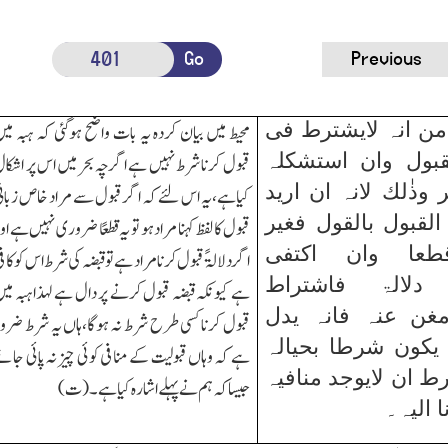
Go
Previous
من انہ لایشترط فی
محیط میں بیان کردہ یہ بات واضح ہوگئی کہ ہبہ می
لقبول وان استشکلہ
قبول کرنا شرط نہیں ہے اگرچہ بحر میں اس پر اشکا
 وذٰلك لانہ ان ارید
کیاہے،یہ اس لئے کہ اگر قبول سے مراد خاص زبان
قبول بالقول فغیر
قبول کا لفظ کہنا مراد ہو تو یہ قطعًا ضروری نہیں ہے او
طعا وان اکتفی
اگر دلالۃً قبول کرنا مراد ہے تو قبضہ کی شرط اس کو کاف
 دلالۃ فاشتراط
ہے کیونکہ قبضہ قبول کرنے پر دال ہے لہذاہبہ می
غن عنہ فانہ یدل
قبول کرنا کسی طرح شرط نہ ہوگا،ہاں یہ شرط ضرو
 یکون شرطا بحیالہ
ہے کہ وہاں قبولیت کے منافی کوئی چیز نہ پائی جائ
ط ان لایوجد منافیہ
جیسا کہ ہم نے پہلے اشارہ کیا ہے۔(ت)
 الیہ۔