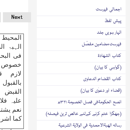
اجمالی فہرست
Next
پیش لفظ
اٹہار ہویں جلد
المحیط 
فہرست مضامین مفصّل
الہبۃ ا
فی البحر
کتاب الشھادۃ
خصوص ال
(گواہی کا بیان)
لازم ق
کتاب القضاءو الدعاوی
بالقبول
(قضاء اور دعوٰی کا بیان)
القبض م
علیہ فلا
انصح الحکومۃفی فصل الخصومۃ ۱۳۲۱ھ
نعم یشتر
(جھگڑا ختم کرنے کےلئے خالص ترین فیصلہ)
کما اشرنا
رسالہ الھبۃالاحمدیۃ فی الولایۃ الشرعیۃ