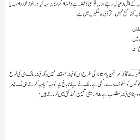
س کے اہل وعیال رہتے ہوں تو اسی کا قبضہ ہے ولہذا اگر مکان ہبہ کیا اور ہنوز خود واہب یا
یہ کہنا صحیح نہیں۔ فتاوٰی عالمگیریہ میں ہے:
امان
و میں
 نہ
ے گا کہ مرتہن یا مستاجر کی طرح اس کا قبضہ مستقلہ نہیں بلکہ قبضہ مالك ہی کی فرع
ور لوگوں کو سکونت دے رکھی ہے مالك نے اپنے نابالغ بچہ کو ہبہ کیا ہبہ کرتے ہی ملك پسر
ود اپنا ہی قبضہ مطلوب ہے،امام زیلعی تبیین الحقائق میں فرماتے ہیں: