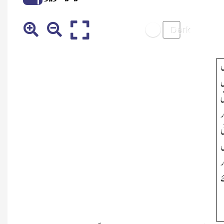
ں
ل
ی
ر
ی
ں
ر
ے