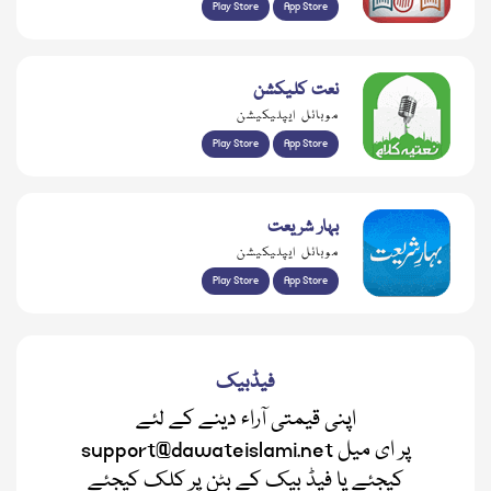
Play Store
App Store
نعت کلیکشن
موبائل ایپلیکیشن
Play Store
App Store
بہار شریعت
موبائل ایپلیکیشن
Play Store
App Store
فیڈبیک
اپنی قیمتی آراء دینے کے لئے
support@dawateislami.net پر ای میل
کیجئے یا فیڈ بیک کے بٹن پر کلک کیجئے