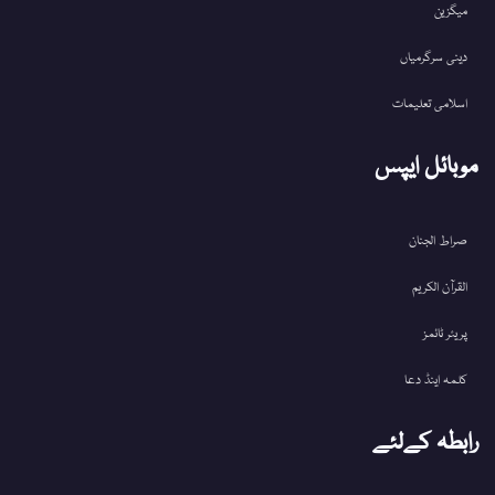
میگزین
دینی سرگرمیاں
اسلامی تعلیمات
موبائل ایپس
صراط الجنان
القرآن الکریم
پریئر ٹائمز
کلمہ اینڈ دعا
رابطہ کےلئے