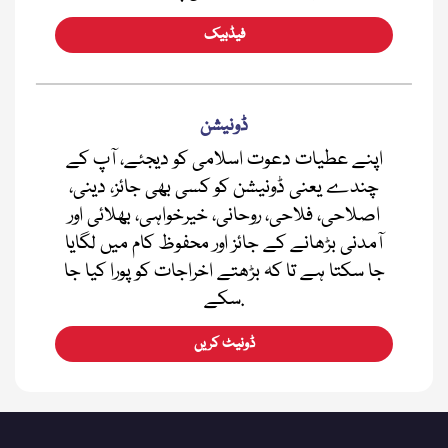
فیڈبیک
ڈونیشن
اپنے عطیات دعوت اسلامی کو دیجئے، آپ کے
چندے یعنی ڈونیشن کو کسی بھی جائز، دینی،
اصلاحی، فلاحی، روحانی، خیرخواہی، بھلائی اور
آمدنی بڑھانے کے جائز اور محفوظ کام میں لگایا
جا سکتا ہے تا کہ بڑھتے اخراجات کو پورا کیا جا
سکے.
ڈونیٹ کریں