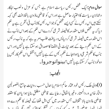
سوال دوم:
ایك شخص رئیس ریاست اسلام ہے جس کو عزل ونصب اہلکار
وعمالان ریاست کا اختیار حاصل ہے اور اس کو قاضی ماذون بالخلافت بھی کہہ
سکتے ہیں اس رئیس نے کسی ایسے شخص کو جو اس رئیس کا نائب فی التحریر ہے یہ حکم
دیا کہ یہ شخص فلاں مقدمہ کا فیصلہ شرعی کردے اس حکم کے بعد اس نائب نے
اس مقدمہ میں فیصلہ شرعی کردیا پس دریافت طلب امر یہ ہے کہ یہ نائب،رئیس
کے اس حکم دینے کے بعد نیابت فی القضا کا مصداق ہوسکتا ہے یانہیں اور اس
نائب کا حکم شرعی دیا ہوابجائے حکم رئیس کے ہے یانہیں؟نقض اس حکم کا رئیس یا
بینواتوجروا
وہ خود نائب کرسکتا ہے یانہیں؟
۔
الجواب :
(
۱)
والی ملك رئیس خود مختار حاکم اسلام یا بحال حسب روایات جامع الفصولین
وتتارخانیہ وردالمحتار وغیرہا اتفاق رعایا سے قاضی مطلق بنایا ہوا یا ان کا مقلد
قاضی ماذون بالاستخلاف جس مقدمہ میں کسی اہل قضا کے فیصلہ کا حکم دے وہ
فیصلہ فیصلہ قاضی شرع ہے کسی کو اس کے نقض کا اختیار نہیں مگر جبکہ اپنے