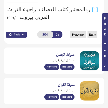
[1]
ردالمحتار کتاب القضاء داراحیاء التراث
العربی بیروت
۴/ ۳۴۶
Book Topic
Go
Previous
Next
Tools
صراط الجنان
موبائل ایپلیکیشن
Play Store
App Store
معرفۃ القرآن
موبائل ایپلیکیشن
Play Store
App Store