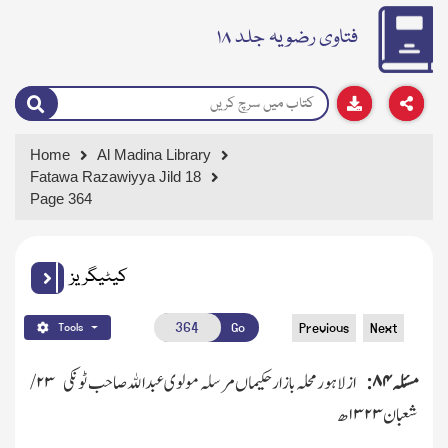
فتاوی رضویہ جلد ۱۸
Home
Al Madina Library
Fatawa Razawiyya Jild 18
Page 364
کیٹیگریز
Go
Previous
Next
Tools
مسئلہ
۸۴:
ازلاہور محلہ بازارحکیماں مرسلہ مولوی عبداﷲ صاحب ٹونکی
۲۳/
شعبان
۱۳۲۳
ھ