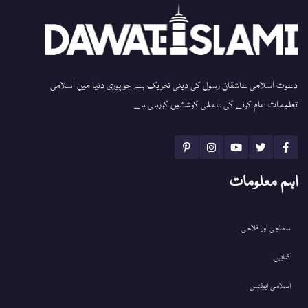
دعوت اسلامی عاشقان رسول کی دینی تحریک ہے جو پوری دنیا میں اسلامی
تعلیمات عام کرنے کی عملی کوششیں کررہی ہے
اہم معلومات
سماجی اور فلاحی
کتابیں
اسلامی ایونٹس