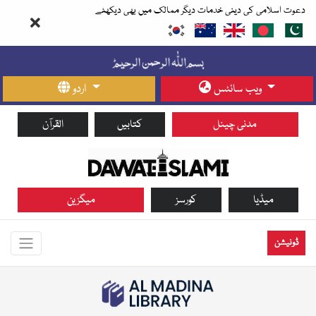
دعوت اسلامی کی دینی خدمات دیگر ممالک میں بھی دیکھئے
ویب سائٹس
اردو
مدنی چینل
کتابیں
القرآن
میڈیا
کورسز
میگزین
ڈونیشن