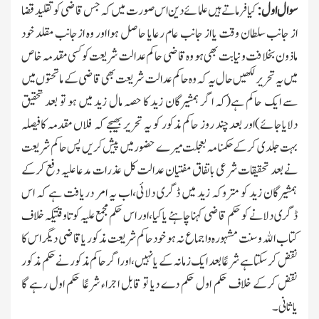
سوال اول:
کیافرماتے ہیں علمائے دین اس صورت میں کہ جس قاضی کو تقلید قضا
از جانب سلطان وقت یا از جانب عام رعایا حاصل ہوا اور وہ ازجانب مقلد خود
ماذون بخلافت ونیابت بھی ہو وہ قاضی حاکم عدالت شریعت کو کسی مقدمہ خاص
میں یہ تحریر لکھیں حال یہ کہ وہ حاکم عدالت شریعت بھی قاضی کے ماتحتوں میں
سے ایك حاکم ہے(کہ اگر ہمشیرگان زید کا حصہ مال زید میں ہو تو بعد تحقیق
دلایاجائے)اور بعد چند روز حاکم مذکور کو یہ تحریر بھیجے کہ فلاں مقدمہ کافیصلہ
بہت جلدی کرکے حکمنامہ بعجلت میرے حضور میں پیش کریں پس حاکم شریعت
نے بعد تحقیقات شرعی باتفاق مفتیان عدالت کل عذرات مدعا علیہ دفع کرکے
ہمشیرگان زید کو متروکہ زید میں ڈگری دلائی،
اب یہ امر دریافت ہے کہ اس
ڈگری دلانے کو حکم قاضی کہنا چاہئے یا کیا،اور اس حکم مجمع علیہ کو تاوقتیکہ خلاف
کتاب اﷲ وسنت مشہورہ واجماع نہ ہو خودحاکم شریعت مذکور یا قاضی دیگر اس کا
نقض کرسکتا ہے شرعًا بعد ایك زمانہ کے یانہیں،اور اگر حاکم مذکور نے حکم مذکور
نقض کرکے خلاف حکم اول حکم دے دیا تو قابل اجراء شرعًا حکم اول رہے گا
یاثانی۔