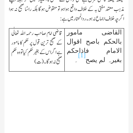
مذہب معتمد مفتی بہ کے خلاف واقع ہواہو تو منقوض ہوگا بلکہ راسًا صحیح نہ ہوا
اگرچہ خلاف اجماع نہ ہو۔ردالمحتار میں ہے:
القاضی مامور
قاضی امام صاحب رحمہ اﷲ تعالٰی
بالحکم باصح اقوال
کے صحیح ترین قول پر حکم کا مامور
الامام فاذاحکم
ہے اگر اس کے بغیر حکم کیا تو وہ حکم
[1]
بغیرہ لم یصح
۔
صحیح نہ ہوگا۔(ت)