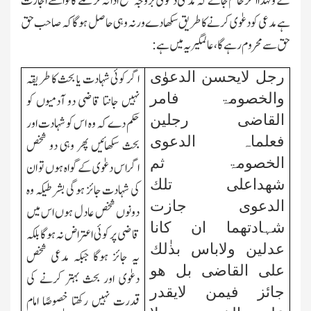
گے ولہذا اگر حاکم جانے کہ مدعی دعوی بروجہ صحیح ادا نہ کرسکے گاتو اسے اجازت
ہے مدعی کو دعوٰی کرنے کا طریق سکھادے ورنہ وہی حاصل ہوگا کہ صاحب حق
حق سے محروم رہے گا،عالمگیریہ میں ہے:
رجل لایحسن الدعوٰی
اگر کوئی شہادت یا بحث کا طریقہ
والخصومۃ فامر
نہیں جانتا قاضی دو آدمیوں کو
القاضی رجلین
حکم دے کہ وہ اس کو شہادت اور
فعلماہ الدعوی
بحث سکھائیں پھر وہی دو شخص
الخصومۃ ثم
اگراس دعوٰی کے گواہ ہوں تو ان
شھداعلی تلك
کی شہادت جائز ہوگی بشرطیکہ وہ
الدعوی جازت
دونوں شخص عادل ہوں اس میں
شہادتھما ان کانا
قاضی پر کوئی اعتراض نہ ہوگا بلکہ
عدلین ولاباس بذٰلك
یہ جائز ہوگا جبکہ مدعی شخص
علی القاضی بل ھو
دعوٰی اور بحث بہتر کرنے کی
جائز فیمن لایقدر
قدرت نہیں رکھتا خصوصًا امام