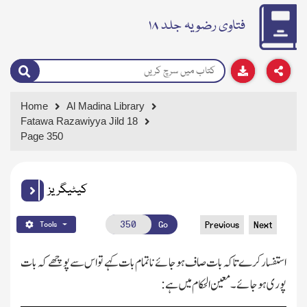
فتاوی رضویہ جلد ۱۸
Home
Al Madina Library
Fatawa Razawiyya Jild 18
Page 350
کیٹیگریز
Go
Previous
Next
Tools
استفسار کرے تاکہ بات صاف ہوجائے ناتمام بات کہے تو اس سے پوچھے کہ بات
پوری ہوجائے۔معین الحکام میں ہے: