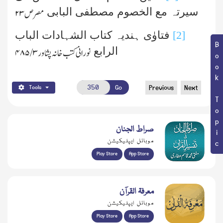
سیرتہ مع الخصوم مصطفی البابی
مصر ص
۲۳
[2]
فتاوٰی ہندیہ کتاب الشہادات الباب
Book Topic
الرابع
نورانی کتب خانہ پشاور
۳ /۴۸۵
Go
Previous
Next
Tools
صراط الجنان
موبائل ایپلیکیشن
Play Store
App Store
معرفۃ القرآن
موبائل ایپلیکیشن
Play Store
App Store