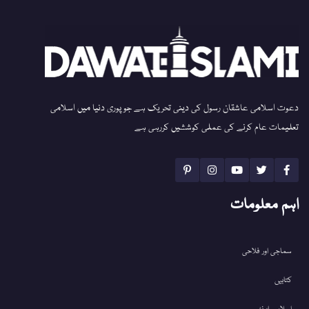
دعوت اسلامی عاشقان رسول کی دینی تحریک ہے جو پوری دنیا میں اسلامی
تعلیمات عام کرنے کی عملی کوششیں کررہی ہے
اہم معلومات
سماجی اور فلاحی
کتابیں