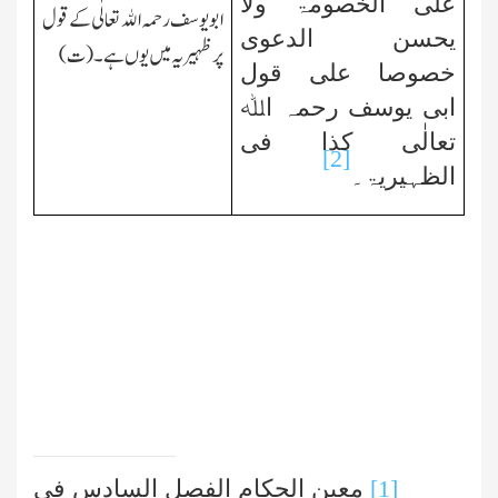
علی الخصومۃ ولا
ابویوسف رحمہ اﷲ تعالٰی کے قول
یحسن الدعوی
پر ظہیریہ میں یوں ہے۔(ت)
خصوصا علی قول
ابی یوسف رحمہ اﷲ
تعالٰی کذا فی
[2]
الظہیریۃ۔
[1]
معین الحکام الفصل السادس فی