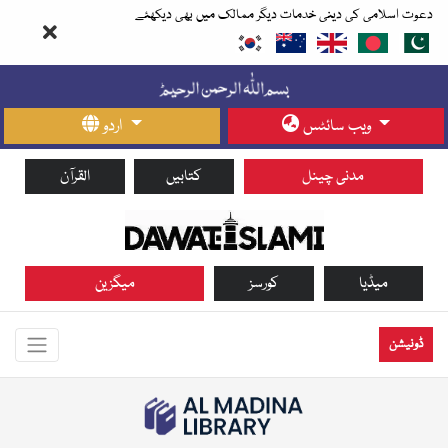
دعوت اسلامی کی دینی خدمات دیگر ممالک میں بھی دیکھئے
ویب سائٹس
اردو
مدنی چینل
کتابیں
القرآن
میڈیا
کورسز
میگزین
ڈونیشن