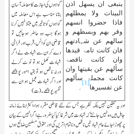
ینبغی ان
یسھل اذن
گواہوں کی اجازت کا معاملہ آسان
البینات
ولا یمطلھم
بنانا مناسب ہے اس معاملہ میں
فاذا حضروا انسھم
گواہوں کو تاخیر میں مبتلا نہیں کرنا
وقر بھم وبسطھم و
ہوگا جب وہ حاضر ہوجائیں تو
سالھم عن شہادتھم
قاضی ان کو انس،قرب اور فراخی
فان کانت تامۃ قیدھا
دے کر ان سے شہادت لے اگر
وان کانت ناقصۃ
شہادت مکمل ہو تو نو ٹ کرلے
سألھم عن بقیتھا وان
ورنہ ناقص ہو تو بقیہ امور پوچھے
کانت مجملۃ سألھم
اور اگر شہادت مجمل ہو ان سے
[1]
عن تفسیرھا
۔
تفسیر پوچھے۔(ت)
اور یہ تلقین نہیں بلکہ نظر ہے جس کے لئے قاضی مقرر ہوا،اکثر ابنائے زمانہ
جاہل ہیں و ہ نہیں جانتے کہ شہادت میں شرعًا کیا کیا ضرور ہے اگر انہیں کے بیان
پر چھوڑ اجائے عام شہادتیں ناقص و ناتمام اتریں گی اور حقوق مسلمین ضائع ہوں