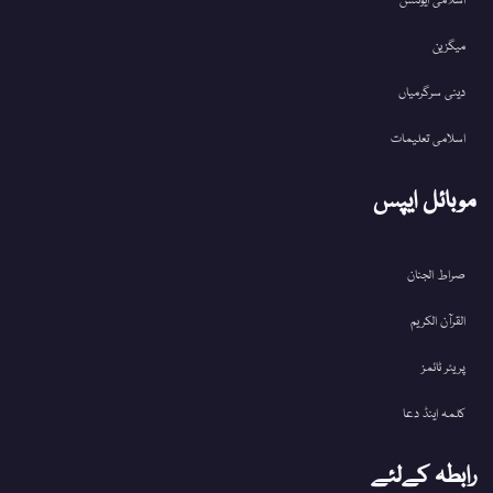
اسلامی ایونٹس
میگزین
دینی سرگرمیاں
اسلامی تعلیمات
موبائل ایپس
صراط الجنان
القرآن الکریم
پریئر ٹائمز
کلمہ اینڈ دعا
رابطہ کےلئے