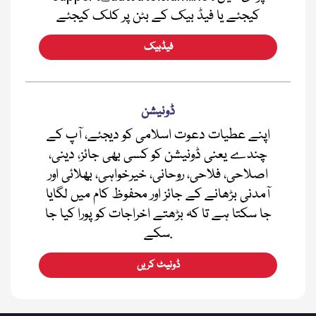
کیجئے یا فیڈ بیک کے بٹن پر کلک کیجئے
فیڈبیک
ڈونیشن
اپنے عطیات دعوت اسلامی کو دیجئے، آپ کے
چندے یعنی ڈونیشن کو کسی بھی جائز، دینی،
اصلاحی، فلاحی، روحانی، خیرخواہی، بھلائی اور
آمدنی بڑھانے کے جائز اور محفوظ کام میں لگایا
جا سکتا ہے تا کہ بڑھتے اخراجات کو پورا کیا جا
سکے.
ڈونیٹ کریں