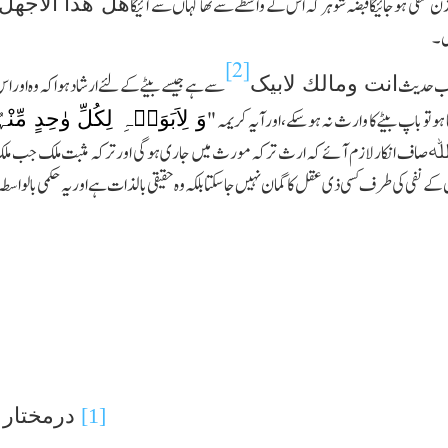
ھل ھذا الاجھل
نفی ہوجائیگا قبضہ شوہر کہ اس کے واسطے سے تھا کہا ں سے آئیگا
ں۔
[2]
انت ومالك لابیک
 باب حدیث
سے ہے جیسے بیٹے کےلئے ارشاد ہوا کہ وہ اور ا
وَ لِاَبَوَیۡہِ لِکُلِّ وٰحِدٍ مِّ
ا ہوتو باپ بیٹے کا وارث نہ ہوسکے، اورآیہ کریمہ
"
ﷲ
صاف انکار لازم آئے کہ ارث ترکہ مورث میں جاری ہوگی اور ترکہ مثبت ملك جب مل
کے نفی کی طرف کسی ذی عقل کا گمان نہیں جاسکتا بلکہ وہ حقیقی بالذات ہے اور یہ حکمی بالواسط
[1]
درمختار ک