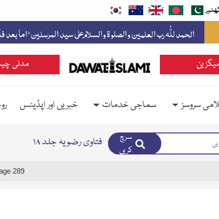
ھئے
یگزین
مدنی چین
امی سروسز
سماجی خدمات
خبریں اور اپڈیٹس
رو
سرچ
فتاوی رضویہ جلد ۱۸
کریں
age 289