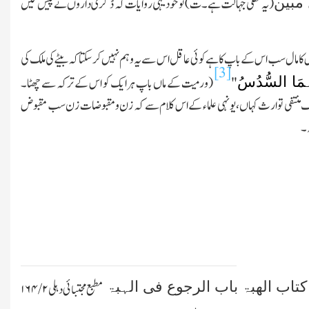
 مبین
(یہ کھلی جہالت ہے۔ت)تو خودیہی روایات کہ ڈگری داروں نے پیش کیں
س کا مال سب اس کے باپ کا ہے کوئی عاقل اس سے یہ وہم نہیں کرسکتا کہ بیٹے کی ملك کی
[3]
نْہُمَا السُّدُسُ
"
(ور میت کے ماں باپ ہر ایك کو اس کے ترکہ سے چھٹا۔
ك منتفی توارث کہاں،یونہی علماء کے اس کلام سے کہ زن ومقبوضات زن سب مقبوض
ہ۔
تاب الھبۃ باب الرجوع فی الہبۃ
مطبع مجتبائی دہلی
۲/ ۱۶۴