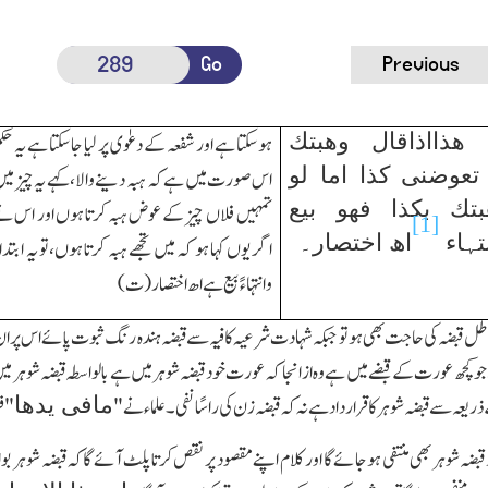
Go
Previous
 ھذااذاقال وھبتك
ہوسکتا ہے اور شفعہ کے دعوٰی پر لیا جاسکتا ہے یہ حک
تعوضنی کذا اما لو
اس صورت میں ہے کہ ہبہ دینے والا،کہے یہ چیز می
تك بکذا فھو بیع
تمہیں فلاں چیز کے عوض ہبہ کرتا ہوں اور اس ن
[1]
نتہاء
اھ اختصار۔
اگر یوں کہا ہو کہ میں تجھے ہبہ کرتا ہوں،تو یہ ابتداء
وانتہاءً بیع ہے اھ اختصار(ت)
ل قبضہ کی حاجت بھی ہو تو جبکہ شہادت شرعیہ کافیہ سے قبضہ ہندہ رنگ ثبوت پائے اس پر ان عب
 جو کچھ عورت کے قبضے میں ہے وہ ازانجا کہ عورت خود قبضہ شوہر میں ہے بالواسطہ قبضہ شوہر م
مافی یدھا
ریعہ سے قبضہ شوہر کاقرار داد ہے نہ کہ قبضہ زن کی راسًا نفی۔علماء نے "
" ف
ود قبضہ شوہر بھی منتفی ہوجائے گا اور کلام اپنے مقصود پر نقص کرتا پلٹ آئے گاکہ قبضہ شوہر ب