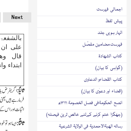
اجمالی فہرست
Next
پیش لفظ
اٹہار ہویں جلد
بالشفعۃ
فہرست مضامین مفصّل
علی ان 
قال وھب
کتاب الشھادۃ
ابتداء وا
(گواہی کا بیان)
کتاب القضاءو الدعاوی
ثانیًا:
اگر بفرض باط
(قضاء اور دعوٰی کا بیان)
فرمارہے ہیں یعنی
انصح الحکومۃفی فصل الخصومۃ ۱۳۲۱ھ
اثبات اورا س کے ذ
(جھگڑا ختم کرنے کےلئے خالص ترین فیصلہ)
ثالثًا:
ایسا ہو تو خ
رسالہ الھبۃالاحمدیۃ فی الولایۃ الشرعیۃ