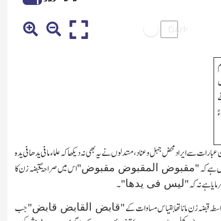
م
ں
ے
ً
ارات سے ایراد محض جہل وعناد،مستدلوں نے یہ بھی نہ دیکھا کہ علماء مافی یدھا فی یدہ
مقبوض المقبوض مقبوض
یں ہے کہ "
" اس میں صراحۃً قبضہ زن کا
لیس فی یدھا
رمایا ہے نہ کہ "
"۔
قابض القابض قابض
واسطہ قبضہ زن مانا تھا بقیاس مساوات کے "
" جب