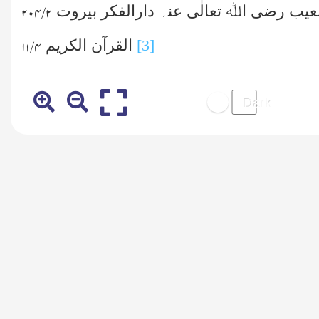
یب رضی اﷲ تعالٰی عنہ دارالفکر بیروت
۲/ ۲۰۴
[3]
القرآن الکریم
۴/ ۱۱