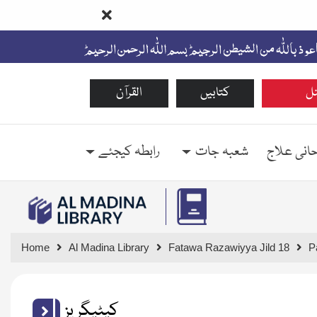
ل
کتابیں
القرآن
حانی علاج
شعبہ جات
رابطہ کیجئے
Home
Al Madina Library
Fatawa Razawiyya Jild 18
P
کیٹیگریز