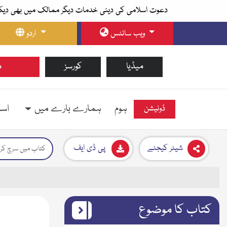
دعوت اسلامی کی دینی خدمات دیگر ممالک میں بھی دیک
ویب سائٹس
اردو
میڈیا
کورسز
م
ہوم
ہمارے بارے میں
اسل
ڈونیشن
شیئر کیجئے
پی ڈی ایف
کتاب کا موضوع