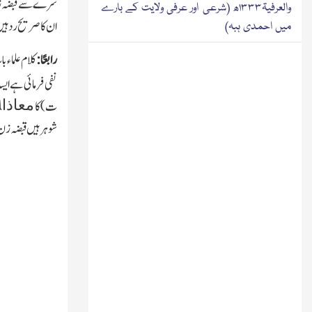
سرے سے قبضہ زن م
والعرفیۃ۱۳۳۳ھ (شرعی اور عرفی ولایت کے بارے
ان کا صریح رد ہی
میں احمدی ہبہ)
رابعًا:
کلام علماء
نفی فرمائی ہے ایس
معاذا
ت)کا
شوہر ہیں قبضہ زن 