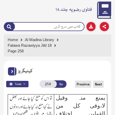
فتاوی رضویہ جلد ۱۸
Home
Al Madina Library
Fatawa Razawiyya Jild 18
Page 258
کیٹیگریز
Go
Previous
Next
Tools
یمنع منہ وقیل
تو اس کو منع کیا جائے اور بعض
لا،وفی کل من
نے کہا منع نہ کیا جائے اور دونوں
القولین اختلاف