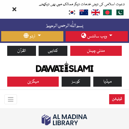
دعوت اسلامی کی دینی خدمات دیگر ممالک میں بھی دیکھئے
ویب سائٹس
اردو
مدنی چینل
کتابیں
القرآن
میڈیا
کورسز
میگزین
ڈونیشن