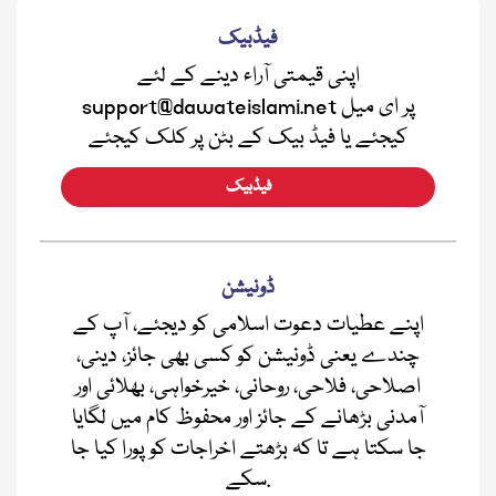
فیڈبیک
اپنی قیمتی آراء دینے کے لئے
support@dawateislami.net پر ای میل
کیجئے یا فیڈ بیک کے بٹن پر کلک کیجئے
فیڈبیک
ڈونیشن
اپنے عطیات دعوت اسلامی کو دیجئے، آپ کے
چندے یعنی ڈونیشن کو کسی بھی جائز، دینی،
اصلاحی، فلاحی، روحانی، خیرخواہی، بھلائی اور
آمدنی بڑھانے کے جائز اور محفوظ کام میں لگایا
جا سکتا ہے تا کہ بڑھتے اخراجات کو پورا کیا جا
سکے.