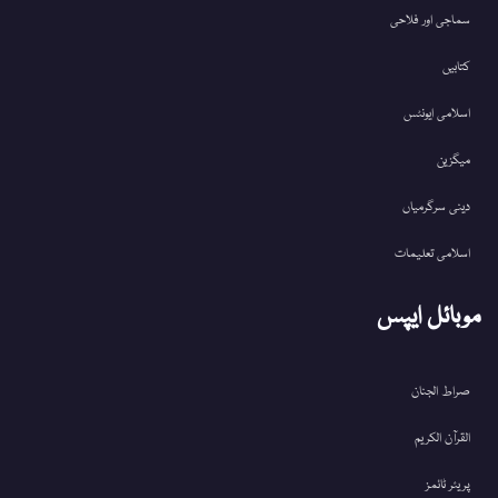
سماجی اور فلاحی
کتابیں
اسلامی ایونٹس
میگزین
دینی سرگرمیاں
اسلامی تعلیمات
موبائل ایپس
صراط الجنان
القرآن الکریم
پریئر ٹائمز