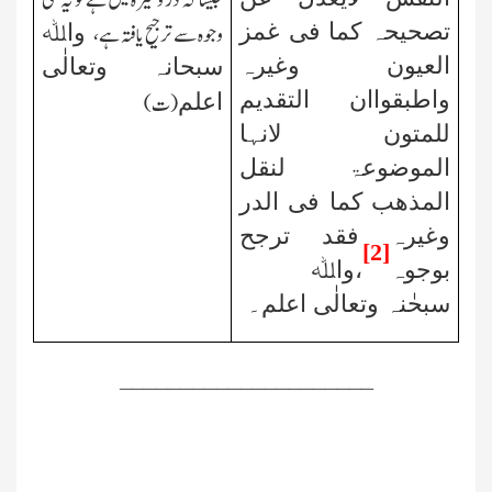
جیسا کہ در وغیرہ میں ہے تو یہ کئی
تصحیحہ کما فی غمز
واﷲ
وجوہ سے ترجیح یافتہ ہے،
العیون وغیرہ
سبحانہ وتعالٰی
واطبقواان التقدیم
اعلم
(ت)
للمتون لانہا
الموضوعۃ لنقل
المذھب کما فی الدر
وغیرہ فقد ترجح
[2]
بوجوہ
،واﷲ
سبحٰنہ وتعالٰی اعلم۔
_____________________