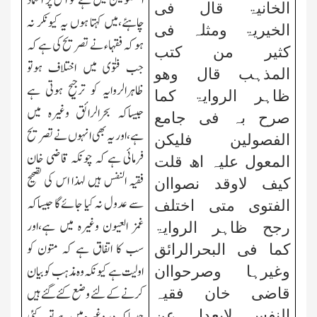
الفصولین میں ہے تو اس پر اعتماد
الخانیۃ قال فی
چاہئے،میں کہتا ہوں یہ کیونکر نہ
الخیریۃ ومثلہ فی
ہو کہ فقہاء نے تصریح کی ہے کہ
کثیر من کتب
جب فتوٰی میں اختلاف ہوتو
المذہب قال وھو
ظاہرالروایہ کو ترجیح ہوتی ہے
ظاہر الروایۃ کما
جیساکہ بحرالرائق وغیرہ میں
صرح بہ فی جامع
ہے،اور یہ بھی انہوں نے تصریح
الفصولین فلیکن
فرمائی ہے کہ چونکہ قاضی خان
المعول علیہ اھ قلت
فقیہ النفس ہیں لہذا اس کی تصحیح
کیف لاوقد نصواان
سے عدول نہ کیا جائےگا جیساکہ
الفتوی متی اختلف
غمز العیون وغیرہ میں ہے،اور
رجح ظاہر الروایۃ
سب کا اتفاق ہے کہ متون کو
کما فی البحرالرائق
اولیت ہے کیونکہ وہ مذہب کو بیان
وغیرہا وصرحواان
کرنے کے لئے وضع کئے گئے ہیں
قاضی خان فقیہ
النفس لایعدل عن