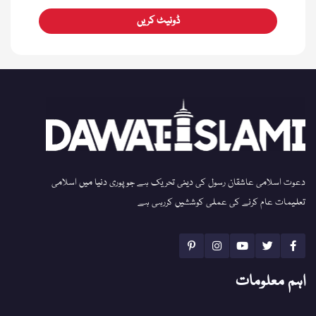
ڈونیٹ کریں
دعوت اسلامی عاشقان رسول کی دینی تحریک ہے جو پوری دنیا میں اسلامی
تعلیمات عام کرنے کی عملی کوششیں کررہی ہے
اہم معلومات