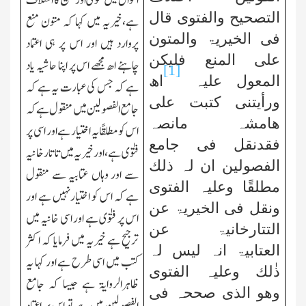
اقوال میں فتوٰی اور تصحیح کا اختلاف
التصحیح والفتوی قال
ہے،خیریہ میں کہا کہ متون منع
فی الخیریۃ والمتون
پروارد ہیں اور اس پر ہی اعتماد
علی المنع فلیکن
چاہئے اھ مجھے اس پر اپنا حاشیہ یاد
[1]
المعول علیہ
اھ
ہے کہ جس کی عبارت یہ ہے کہ
ورأیتنی کتبت علی
جامع الفصولین میں منقول ہے کہ
ھامشہ مانصہ
اس کو مطلقًا یہ اختیار ہے اور اسی پر
فقدنقل فی جامع
فتوٰی ہے،اور خیریہ میں تاتارخانیہ
الفصولین ان لہ ذلك
سے اور وہاں عتابیہ سے منقول
مطلقًا
وعلیہ الفتوی
ہے کہ اس کو اختیارنہیں ہے اور
ونقل فی
الخیریۃ عن
اس پر فتوٰی ہے اور اسی خانیہ میں
التتارخانیۃ عن
ترجیح ہے خیریہ میں فرمایا کہ اکثر
العتابیۃ انہ لیس لہ
کتب میں اسی طرح ہے اور کہا یہ
ذٰلك وعلیہ الفتوی
ظاہرالروایۃ ہے جیسا کہ جامع
وھو الذی صححہ فی