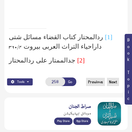
[1]
ردالمحتار کتاب القضاء مسائل شتی
Book Topic
داراحیاء التراث العربی بیروت
۴/ ۳۶۰
[2]
جدالممتار علی ردالمحتار
Go
Previous
Next
Tools
صراط الجنان
موبائل ایپلیکیشن
Play Store
App Store