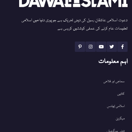
دعوت اسلامی عاشقان رسول کی دینی تحریک ہے جو پوری دنیا میں اسلامی
تعلیمات عام کرنے کی عملی کوششیں کررہی ہے
اہم معلومات
سماجی اور فلاحی
کتابیں
اسلامی ایونٹس
میگزین
دینی سرگرمیاں