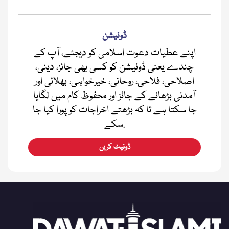
ڈونیشن
اپنے عطیات دعوت اسلامی کو دیجئے، آپ کے
چندے یعنی ڈونیشن کو کسی بھی جائز، دینی،
اصلاحی، فلاحی، روحانی، خیرخواہی، بھلائی اور
آمدنی بڑھانے کے جائز اور محفوظ کام میں لگایا
جا سکتا ہے تا کہ بڑھتے اخراجات کو پورا کیا جا
سکے.
ڈونیٹ کریں