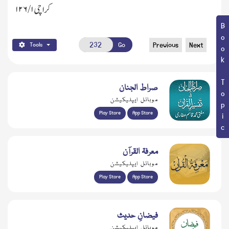
کراچی
۱/ ۱۲۶
Book Topic
Go
Previous
Next
Tools
صراط الجنان
موبائل ایپلیکیشن
Play Store
App Store
معرفۃ القرآن
موبائل ایپلیکیشن
Play Store
App Store
فیضانِ حدیث
موبائل ایپلیکیشن