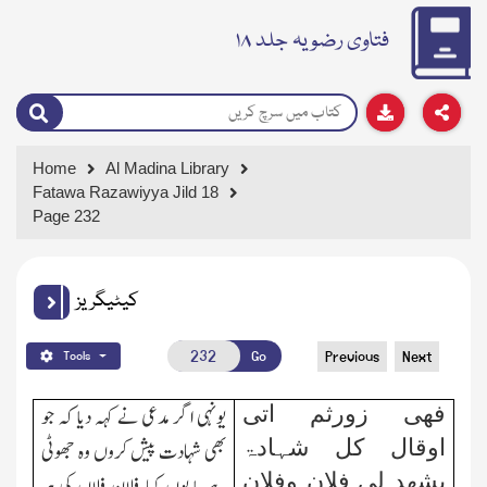
فتاوی رضویہ جلد ۱۸
Home
Al Madina Library
Fatawa Razawiyya Jild 18
Page 232
کیٹیگریز
Go
Previous
Next
Tools
فھی زورثم اتی
یونہی اگر مدعی نے کہہ دیا کہ جو
اوقال کل شہادۃ
بھی شہادت پیش کروں وہ جھوٹی
یشھد لی فلان وفلان