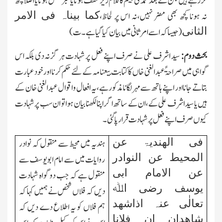
کررہے ہیں جن کے بعد محمدی بیگم کا کلام زیر سقف ہونا یا خبر محض ہونا یا اصلًا کچھ
کما بیناہ فی الامر
نہ ہونا کچھ بھی مضر نہیں،نہ اس پر لحاظ،
الثانی
(جیسا کہ اسے امر ثانی میں بیان کیا گیا ہے۔ت)
بحث دوم:
سید اشرف علی نے صرف اپنے فعل پر شہادت ہر گز نہ دی بلکہ اس
گواہی میں صراحۃً عبدالغنی خاں کا کتابت بیعنامہ کے لئے حکم کرنا اور خود عبارت
بتاتے جانا اور اپنے ہاتھ سے مہر لگانا مذکور ہے،یہ افعال واقوال عبدالغنی خان کے
ہیں یا سید اشرف علی کے،ان کے ساتھ اگر اپنا لکھنا بیان ہو ا تو ان سب پر شہادت
کیوں صرف اپنے فعل پر شہادت قرار پاگئی۔
فی الھندیۃ عن
ہندیہ میں محیط سے منقول کہ نوادر
المحیط عن النوادر
روایات میں سے امام ابویوسف سے
عن الامام ابی
منقول ہے کہ جب دو گواہ شہادت
یوسف رضی اﷲ
دیں کہ فلاں شخص نے ہمیں کہا کہ
تعالٰی عنہ اذاشھد
ہم فلاں کو یہ اطلاع دے دیں کہ
شاھدان ان فلانا