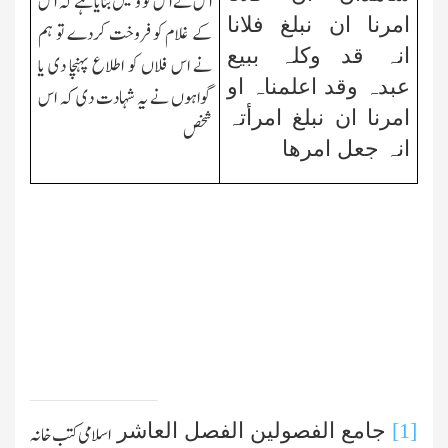
اس نے اس کو وکیل بنایا ہے کہ اس
امرنا ان نبلغ فلانا
کے غلام کو فروخت کردے تو ہم
انہ قد وکلہ ببیع
نے اس فلاں کو اطلاع پہنچا دی یا
عبدہ وقد اعلمناہ او
گواہوں نے یہ شہادت دی کہ اس
امرنا ان نبلغ امرأتہ
شخص
انہ جعل امرھا
[1]
جامع الفصولین الفصل العاشر
اسلامی کتب خانہ