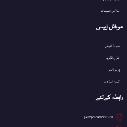
اسلامی تعلیمات
موبائل ایپس
صراط الجنان
القرآن الکریم
پریئر ٹائمز
کلمہ اینڈ دعا
رابطہ کےلئے
21-34921391-93(92+)