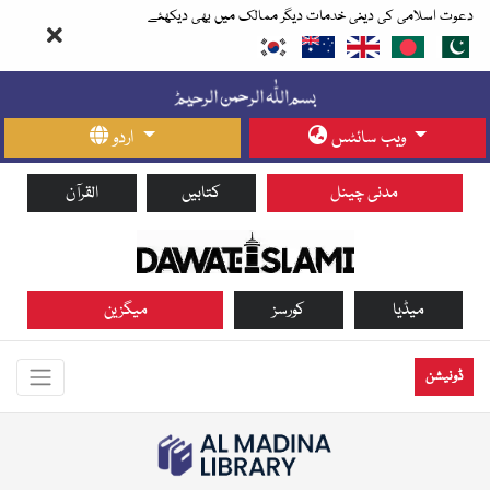
دعوت اسلامی کی دینی خدمات دیگر ممالک میں بھی دیکھئے
ویب سائٹس
اردو
مدنی چینل
کتابیں
القرآن
میڈیا
کورسز
میگزین
ڈونیشن