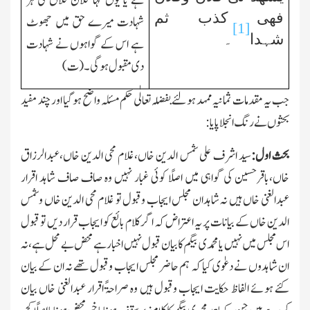
ہے یا یوں کہا فلان فلاں کی ہر
فھی کذب ثم
شہادت میرے حق میں
جھوٹ
[1]
شہدا
۔
ہے اس کے گواہوں نے شہادت
دی مقبول ہوگی۔(ت)
جب یہ مقدمات ثمانیہ ممہد ہولئے بفضلہ تعالٰی حکم مسئلہ واضح ہوگیا اور چند مفید
بحثوں نے رنگ انجلا پایا:
بحث اول:
سید اشرف علی شمس الدین خاں،غلام محی الدین خاں،عبدالرزاق
خاں،باقرحسین کی گواہی میں اصلًا کوئی غبار نہیں وہ صاف صاف شاہد اقرار
عبدالغنی خاں ہیں نہ شاہدان مجلس ایجاب وقبول تو غلام محی الدین خاں وشمس
الدین خاں کے بیانات پر یہ اعتراض کہ اگر کلام بائع کو ایجاب قرار دیں تو قبول
اس مجلس میں نہیں یا محمدی بیگم کا بیان قبول نہیں اخبار ہے محض بے محل ہے،نہ
ان شاہدوں نے دعوٰی کیا کہ ہم حاضر مجلس ایجاب وقبول تھے نہ ان کے بیان
کئے ہوئے الفاظ حکایت ایجاب وقبول ہیں وہ صراحۃً اقرار عبدالغنی خاں بیان