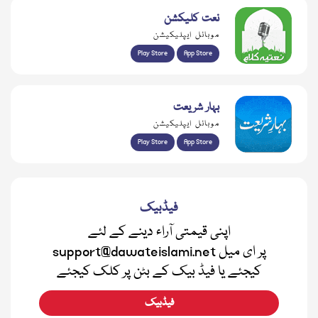
نعت کلیکشن
موبائل ایپلیکیشن
Play Store
App Store
بہار شریعت
موبائل ایپلیکیشن
Play Store
App Store
فیڈبیک
اپنی قیمتی آراء دینے کے لئے
support@dawateislami.net پر ای میل
کیجئے یا فیڈ بیک کے بٹن پر کلک کیجئے
فیڈبیک