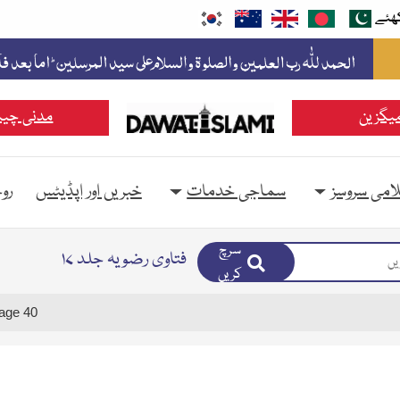
ھئے
یگزین
مدنی چین
امی سروسز
سماجی خدمات
خبریں اور اپڈیٹس
رو
سرچ
فتاوی رضویہ جلد ۱۷
کریں
age 40