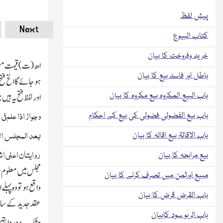
پیش لفظ
Next
کتاب البیوع
خرید وفروخت کا بیان
اھ(ت) قیمت معلو
باطل اور فاسد بیع کا بیان
ہوجائے گا الخ فت
باب البیع المکروہ بیع مکروہ کا بیان
اور لفظ فتح یہ ہیں :
وجواز اذا علم فی
باب بیع الفضولی فضولی کی بیع کے احکام
بعد المجلس الات
باب الاقالۃ بیع اقالہ کا بیان
روایتان اعنی
اش
بیع مرابحہ کا بیان
مجلس میں معلوم ہ
مبیع اورثمن میں تصرف کرنے کا بیان
واقع ہو تو وہ پہ
باب القرض قرض کا بیان
عقد جدید کے ساتھ
باب الربٰو سود کابیان
بیشك یہ دو روایتی