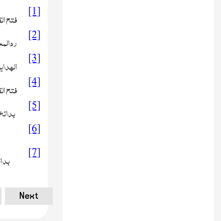
[1]
فتح القدی
[2]
ردالمحتار 
[3]
الہدایہ ک
[4]
فتح القدی
[5]
بدائع الص
[6]
بدائع ا
[7]
بدائ
Next