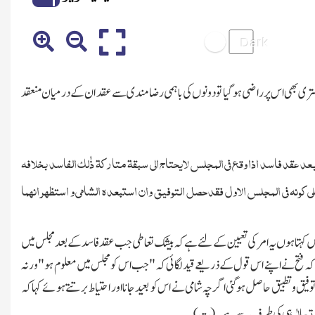
ری بھی اس پر راضی ہوگیا تو دونوں کی باہمی رضامندی سے عقد ان کے درمیان منعقد
بعد عقد فاسد اذا وقع فی المجلس لایحتاج الی سبقۃ متارکۃ ذٰلك الفاسد بخلافہ
لی کونہ فی المجلس الاول فقد حصل التوفیق وان استبعدہ الشامی و
استظھر انہما
یں کہتاہوں یہ امر کی تعیین کے لئے ہے کہ بیشك تعاطی جب عقد فاسد کے بعد مجلس میں
تا کہ فتح نے اپنے اس قول کے ذریعے قید لگائی کہ"جب اس کو مجلس میں معلوم ہو" ورنہ
 وتطبیق حاصل ہوگئی اگر چہ شامی نے اس کو بعید جانا اور احتیاط برتتے ہوئے کہا کہ
 تعالٰی
ہی کی طرف سے ہے۔(ت)