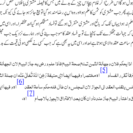
 ہوگا اس طرح اگر غلام بیچا اس چیز کے بدلے میں جس کا فیصلہ مشتری یا فلاں شخص کرے گا 
ے پھر جب مشتری کوثمن کا علم ہوا اور وہ اس پر رضامندہوگیا تو بیع جائز ہوجائے گی کیونکہ ج
 علم نہ ہوا یہاں تك کہ بائع اور مشتری متفرق ہوگئے تو فسادمستحکم ہوگیا اھ مختصرا۔اور اسی میں ا
ہ جہالت جھگڑے تك پہنچائے تو یہ فساد عقدکا موجب بنے گی اور ہمارے نزدیك جب مجلس
 ساعت عقد والا ہی ہوتاہے اھ اور اسی میں یہ بھی ہے کہ جب کسی نے لکھی ہوئی قیمت کے بدلے م
 اذا یحکم فلان وجہالۃ الثمن تمنع صحۃ البیع فاذا علم ورضی بہ جاز البیع لان الجہالۃ
[5]
رقا تقرر الفساد
اھ مختصرا وفیہما ایضا لابی حنیفۃ
رَضِیَ اللہُ تَعَالٰی عَنْہ
ان جملۃ الث
[6]
س ینقلب العقد الی الجواز لان المجلس وان طال فلہ حکم ساعۃ العقد
اھ و فیہا ا
[7]
 واختار البیع جاز عندنا و ان کان بعد الافتراق لایجوز بالاجماع
اھ،