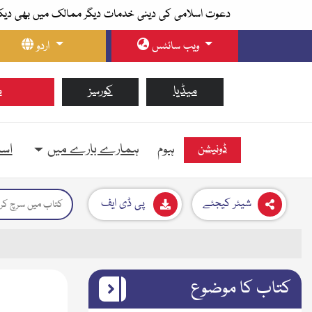
دعوت اسلامی کی دینی خدمات دیگر ممالک میں بھی دیک
ویب سائٹس
اردو
میڈیا
کورسز
م
ہوم
ہمارے بارے میں
اسل
ڈونیشن
شیئر کیجئے
پی ڈی ایف
کتاب کا موضوع