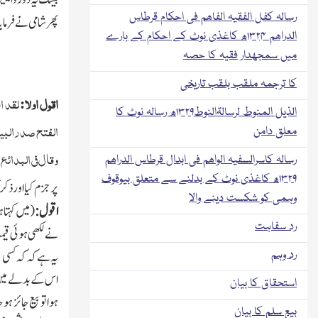
رسالہ کفل الفقیہ الفاھم فی احکام قرطاس
پھر شامی نے فرمایا
الدراھم ۱۳۲۴ھ کاغذی نوٹ کے احکام کے بارے
میں سمجھدار فقیہ کا حصہ
کا ترجمہ ملقب بلقب تاریخی
اقول اولا:
لقد ا
الذیل المنوط لرسالۃالنوط۱۳۲۹ھ رسالہ نوٹ کا
الفتح صدرالبیوع
معلق دامن
وقال فی البدائع
رسالہ کاسرالسفیہ الواھم فی ابدال قرطاس الدراھم
۱۳۲۹ھ کاغذی نوٹ کے بدلنے سے متعلق بیوقوف
پر جزم کیا اور ذک
وہمی کو شکست دینے والا
اقول:
(میں کہتا
رد سفاہت
نے لکھی ہوئی قیمت
یہ ہے کہ کہ کسی 
رد وہم
اس کے بدلے میں ی
استحقاق کا بیان
ہوا تو بیع جائز ہ
بیع سلم کا بیان