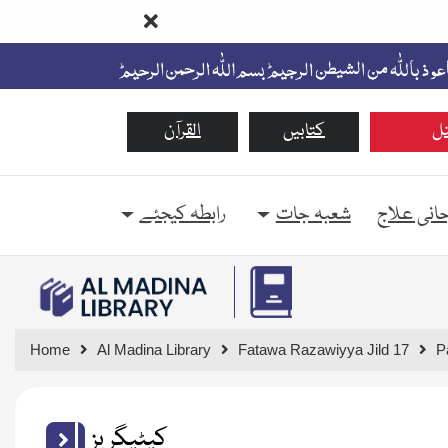
ل
کتابیں
القرآن
حانی علاج
شعبہ جات
رابطہ کیجئے
Home
Al Madina Library
Fatawa Razawiyya Jild 17
P
کیٹیگریز