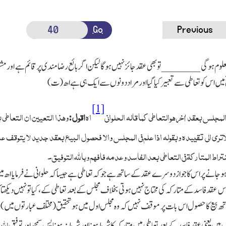
Go
Previous
م ہوگی _______ تو بھی عقد جائز نہیں ہوگا لیکن اگر بائع رضامندی پر قائم ہے اور مشت
ح میں اس کو تعاطی سے تعبیر کیا گیا اور مراد دونوں سے ایك ہی ہے اھ(ت)
[1]
 المجلس بعقد اٰخر ھوالتعاطی کما قالہ الحلوانی
اھ
اقول:
وھذا التعیین ان التعاطی 
ری الی تقییدہ وبقولہ اذا علم فی المجلس والا فحصول البیع بعقد جدید لا یتوقف ع
تراط المتارکۃ فی التعاطی بعد الفاسد و عدمہ فافہم وباللہ التوفیق۔
وجانے پر اس کا جواز دوسرے عقدکے ساتھ ہے جوکہ تعاطی ہے جیسا کہ حلوانی نے فرمایا اھ م
لے اس عقد فاسد کے متارکہ کی محتاج نہیں ہوتی بخلاف مجلس کے بعد تعاطی کے،کیا تونہیں دیکھ
 بیع کا حصول اس بات پر موقف نہیں کہ وہ مجلس اول میں ہو تحقیق(مختلف عبارتوں میں)توفیق
الله
ں ہیں یعنی عقد فاسد کے بعد تعاطی میں متارکہ کا شرط ہونا اور شرط نہ ہونا پس سمجھ اور توفیق