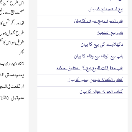
اس طرح ثمن مجہول
بیع استصناع کا بیان
صحت بیع سے مانع ہ
باب الصرف بیع صرف کا بیان
تھا اور اگر ثمن کا
طرح مجہول ہوں ک
باب بیع التلجیۃ
طویل ہو اس کاحکم
دکھلاوے کی بیع کا بیان
پھر
باب بیع الوفاء بیع وفاء کا بیان
لانہ لایدری بما
باب متفرقات البیع بیع کے متفرق احکام
یعلم بہ حتی افت
کتاب الکفالۃ ضامن بننے کا بیان
ارتفعت فی المجل
کتاب الحوالہ حوالہ کا بیان
علم قبل الافتراق