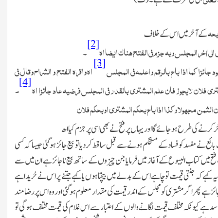
بحہ
کے آخر میں اس کے خلاف
[2]
الی اٰخر المجلس وبہ جزم فی الفتح ھناك ایضا اھ
۔
[3]
 جائزا کما اذا باع بالرقم واعلمہ فی المجلس
اھ واقرہ الفتح و الشراح وقال فی
[4]
شتری فلان لایجوز فان علم المشتری بالقدر فی المجلس فرضیہ عاد جائزا اھ
۔
الثمن مجہولا وکذا اذا باع بحکم المشتری اوبحکم فلان
ؤخر کرنے کی طرح ہوجائے گا اوریہاں پر فتح نے بھی اسی پر جز م کیا اھ
ائع نے مفسد کو فساد کے مستحکم ہونے سے قبل ساقط کردیا تو بیع جائز ہوگئی جیسا کہ کسی
ا،فتح میں کتاب البیوع کے آغاز میں فرمایا جن چیزوں کے ساتھ بیع ناجائز ہے ان میں سے
یہ کہے کہ جنتی قیمت تو چاہے اس کے بدلے میں بیچتاہوں یا کہے جتنے پر اس نے خریدا ہے
ز ہے پھر اگر مشتری کو مجلس کے اندر قیمت کی مقدار معلوم ہوگئی اور وہ اس پر رضامند
ع فاسد ہے کیونکہ مختلف قیمت لگانے والوں کے اعتبار سے اس غلام کی قیمت مختلف ہوگی تو