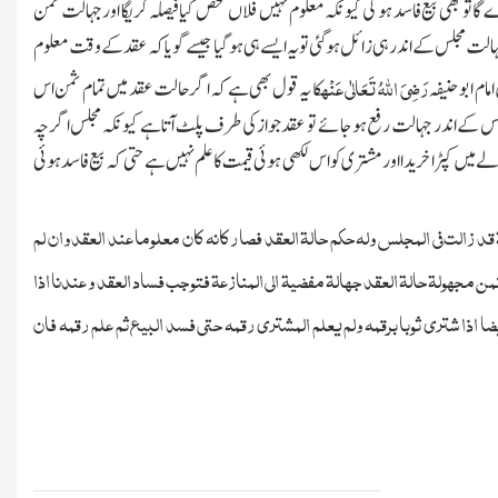
تو بھی بیع فاسد ہوگی کیونکہ معلوم نہیں فلاں شخص کیا فیصلہ کریگا اور جہالت ثمن
ہالت مجلس کے اندر ہی زائل ہوگئی تو یہ ایسے ہی ہوگیا جیسے گویا کہ عقد کے وقت معلوم
رَضِیَ اللہُ تَعَالٰی عَنْہ
مام ابوحنیفہ
کا یہ قول بھی ہے کہ اگرحالت عقد میں تمام ثمن اس
 کے اندر جہالت رفع ہوجائے تو عقدجواز کی طرف پلٹ آتاہے کیونکہ مجلس اگر چہ
یں کپڑا خریدا اور مشتری کو اس لکھی ہوئی قیمت کا علم نہیں ہے حتی کہ بیع فاسد ہوئی
 قد زالت فی المجلس ولہ حکم حالۃ العقد فصار کانہ کان معلوما عند العقد وان لم
من مجہولۃ حالۃ العقد جہالۃ مفضیۃ الی المنازعۃ فتوجب فساد العقد و عندنا اذا
یضا اذا شتری ثوبا برقمہ
ولم یعلم المشتری رقمہ حتی فسد البیع ثم علم رقمہ فان