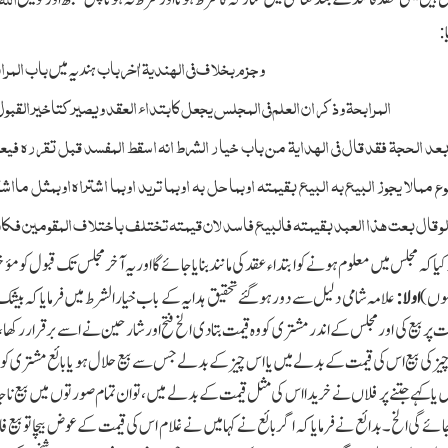
:
وجزم بخلاف فی الھندیۃ اٰخر باب
باب المرا
ہندیہ میں
المرابحۃ وذکر ان العلم فی المجلس یجعل کابتداء العقد ویصیر کتاخیر القبول 
بعد الحجۃ فقد قال فی الھدایۃ من باب خیار
الشرط انہ اسقط المفسد
قبل تقررہ فیعود
 ممالا یجوز البیع بہ البیع بقیمتہ اوبما حل بہ اوبما ترید اوبما اشتراہ اوبمثل ماا
 لو قال بعت ھذا العبد بقیمتہ فالبیع فاسد لان قیمتہ تختلف باختلاف المقومین فکان 
ر کیا کہ مجلس میں معلوم ہونے کو ابتداء عقد کی مانند بنایا جائے گا اور یہ آخر مجلس تك قبول کوم
ہوں)
اولا:
علامہ شامی دلیل سے دورہوگئے تحقیق ہدایہ کے باب خیار الشرط میں فرمایا کہ بیشك ب
 پر بیع کی اور مجلس کے اندر مشتری کو وہ قیمت بتادی الخ فتح اور شارحین نے اسے برقرار رکھ
چیز کی بیع اس کی قیمت کے بدلے میں یا اس چیز کے بدلے جس سے بیع حلال ہو یا بائع مشتری کو 
ا کہے جتنے پر فلاں نے خریدا اس کی مثل قیمت کے بدلے میں ،تو ان تمام صورتوں میں بیع ناجائ
وجائے گی الخ۔بدائع نے فرمایا کہ اگر بائع نے کہا میں نے غلام اس کی قیمت کے عوض بیچا تو بی