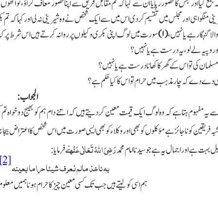
 جمع کیا اور جس کا قصور رپایا ان سے کہا کہ تم مقابل فریق سے اپنا قصور معاف کراؤ،تو 
ینی منگواہی اور مجلس میں تقسیم کردی اس میں سے ایك شخص نے وہ شیرینی نہ لی اور کہا کہ تم
الا گنہگار ہے یانہیں،
(
۱)
سورت میں لوگ اپنی بکری وکیلوں پر روانہ کرتے ہیں اس شرط پر کہ تم 
روپیہ لے لو،یہ درست ہے یانہیں ؟
و مسلمان کی تو اس کے گھر کاکھانا درست ہے یانہیں ؟
ٰی دےدے کہ چار مذہب میں حرام تو اس کا کیاحکم ہے؟
الجواب:
ہ مفہوم ہتاہے کہ وہ لوگ ایك قیمت معین کردیتے ہیں کہ اتنے دام ہم کو بھیج دو خواہ تم کم ک
 فریقین کو ناجائز ہے مؤکلوں کو بھی اور وکلاء کو بھی ایسی صورت میں اس شخص کا اعتراض بیجا نہ ت
رَضِیَ اللہُ تَعَالٰی عَنْہ
 بہت ہے اور اجمال یہ ہے جو سیدنا امام محمد
نے فرمایا:
[2]
بہ ناخذ مالم نعرف شیئا حراما بعینہ
ہم اسی کو لیتے ہیں جب تك کسی معین چیز کا حرام ہونا ہمیں مع