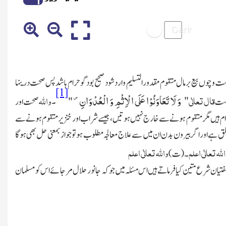
است و چوں بیع برمال متقوم مقدورالتسلیم وارد شود صحیح بود گو حرام باشد پس صحت درینہا
[1]
قال تعالٰی
وَ لَا تَعَاوَنُوْا عَلَى الْاِثْمِ وَ الْعُدْوَانِ۪-
۔واللہ
"
یست
"
صحت اور
ہ حرام ہیں مگر متقوم ہونے سے خارج نہیں ہوتیں،جیسے شراب اور خنزیر متقوم ہونے سے
طلق ہے اور اگر بیرون بد ن ان میں سے علاج معالجہ مطلوب ہو تو جواز بمعنی حل بھی ہوگا
لله تعالٰی اعلم
والله تعالٰی اعلم
۔(ت)
فتیان شرع متین کیا فرماتے ہیں اس مسئلہ میں جوکہ جانور حلال مرجائے اس کو مسلمان