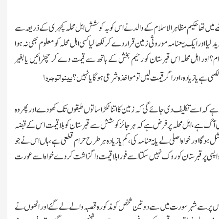
میں تھا حکیم مظاہر الاسلام کے والد نے اس کو بہ کوشش اہل محلہ کچہری کے ذریعہ سے
 اور ایك بیعنامہ موروثی زمین قرار دے کر لکھا لیا کسی اہل محلہ کو معلوم بھی نہ ہوا
رام؟ اور اہل محلہ اس قبرستان کو رحیم بخش کے ہاتھ سے قیمت دے کر چھڑائیں یا بغیر
بینواتوجروا
کھی ہے یا زیادہ،اور اگر قیمت لیں تو مواخذہ شرعی ہوگا یانہیں ؟
 ہے کہ اسے تکلیف دی جائے گی کہ زمین کا اتنا ٹکڑا ساتوں طبقوں تك کھودے اور پھر وہ
ی آگ ہے،اہل محلہ پر فرض ہے کہ ہر جائز کوشش سے قبرستان کو بلا قیمت اس کے قبضہ
ل ہوگاا ور خواہ اصلی لے یا بیعنامہ کی،کم یا زیادہ ہر طرح حرام قطعی ہے،ہاں اس نے جو
واپسی پر قبرستان کو روك نہیں سکتا اسے فورا بلا قیمت واگزاشت کردے خواہ اسے عورت
 اس پر سے شہر سورت میں سے دوتین شخص کو مذکورہ قصبہ والے لے گئے اور انھوں نے