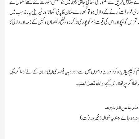
انھوں نے مقابل فریق سے قصور کی معافی چاہی،بعد میں جو شخص سورت گئے تھے انھوں نے
 بکری فروخت کرنے کے دلال ہو تو تمھارے مکان کا پانی،کھانا اور شیرینی چار مذہب میں
اس کو بیچو اور اس کی قیمت ہم کو پوری اداکردو، نفع ونقصان وکیل کے ذمہ اور دلالی کا
و بیچو یا زیادہ کو،او ران داموں میں سے دو روپیہ فیصدی اپنی دلالی کے لے لو،اگر یہی
والله تعالٰی اعلم
ھا اگر چہ لفظ زائد کہے،
۔
ھندیۃ عن الذخیرہ۔
لوم نہ ہوجائے،ہندیہ بحوالہ ذخیرہ۔(ت)