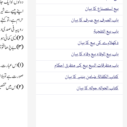
دونوں کو ایك جگہ
بیع استصناع کا بیان
اپنے پیسے سے شیر
حرام ہے،تو کہنے و
باب الصرف بیع صرف کا بیان
روپیہ فی صدی دو
باب بیع التلجیۃ
(
۲)
ایسی کمائی ہ
دکھلاوے کی بیع کا بیان
(
۳)
بے پڑھا فتو
باب بیع الوفاء بیع وفاء کا بیان
(
۱)
اس عبارت سے ی
باب متفرقات البیع بیع کے متفرق احکام
صورت ہے تو بلاشبہ
کتاب الکفالۃ ضامن بننے کا بیان
(
۲)
اس میں تفصیل
کتاب الحوالہ حوالہ کا بیان