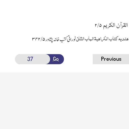
ن الکریم
۵ /۲
یہ کتاب الکراہیۃ الباب الثانی
نورانی کتب خانہ پشاور
۵ /۳۴۲
Go
Previous