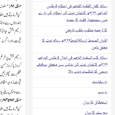
مسئلہ
۸۱:
مسئولہ 
رسالہ کفل الفقیہ الفاھم فی احکام قرطاس
الدراھم ۱۳۲۴ھ کاغذی نوٹ کے احکام کے بارے
کیا فرماتے ہیں ع
میں سمجھدار فقیہ کا حصہ
ہندوؤں سے واپس لی
رحیم بخش جانتا ت
کا ترجمہ ملقب بلقب تاریخی
قیمت،اوراگر نہ چھ
الذیل المنوط لرسالۃالنوط۱۳۲۹ھ رسالہ نوٹ کا
معلق دامن
رحیم بخش پر فرض 
رسالہ کاسرالسفیہ الواھم فی ابدال قرطاس الدراھم
۱۳۲۹ھ کاغذی نوٹ کے بدلنے سے متعلق بیوقوف
کروڑہا کروڑ من پ
وہمی کو شکست دینے والا
ظلم سے چھڑائیں اگ
قیمت زوجہ مظاہر 
رد سفاہت
سے واپس ملے یا ن
رد وہم
مسئلہ
۸۲
تا
۸۴:
ا
استحقاق کا بیان
کیافرماتے ہیں ع
بیع سلم کا بیان