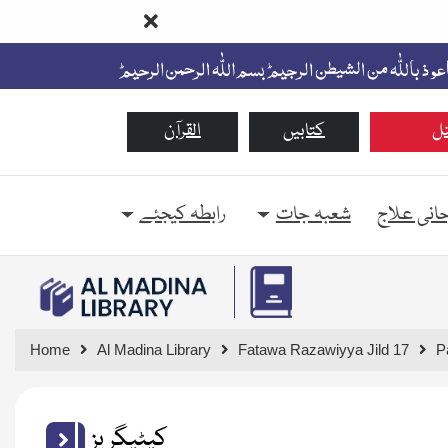
ل
کتابیں
القرآن
حانی علاج
شعبہ جات
رابطہ کیجئے
Home
Al Madina Library
Fatawa Razawiyya Jild 17
P
کیٹیگریز