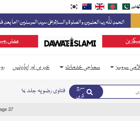
ھئے
یگزین
مدنی چین
امی سروسز
سماجی خدمات
خبریں اور اپڈیٹس
رو
سرچ
فتاوی رضویہ جلد ۱۷
کریں
age 37