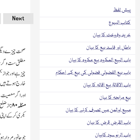
پیش لفظ
Next
کتاب البیوع
خرید وفروخت کا بیان
باطل اور فاسد بیع کا بیان
صحت چیزے دیگر ست 
باب البیع المکروہ بیع مکروہ کا بیان
مطلق ست وگربرائے
چیز ہے اور جوازب
باب بیع الفضولی فضولی کی بیع کے احکام
خارج ہوتے ہیں تو 
باب الاقالۃ بیع اقالہ کا بیان
اور اگر معصیت کے
بیع مرابحہ کا بیان
مسئلہ
۸۰:
از ضلع 
مبیع اورثمن میں تصرف کرنے کا بیان
بکری کرکے اپنی 
باب القرض قرض کا بیان
باب الربٰو سود کابیان
جو جانور مردا ر ہ