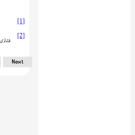
[1]
القرآ
[2]
فتاوٰی ہند
Next