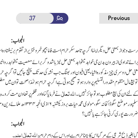
Go
Previous
الجواب:
وجواز بمعنی حل دیگر اینہا اگر چہ تاحد سکر حرام است فاما ہمچو خمر وخنزیر از تقوم برنیفتادہ 
 تداوی از بیرون بدن می خواہد میخواہد بمعنی حل نیز باشد وگربرائے معصیت میخواہد
روان
معنی حل دوسری چیز،مذکورہ اشیاء یعنی افیون اور بھنگ جب نشہ کی حد تك پہنچ جائیں تو اگرچ
بیع مال متقوم مقدورالتسلیم پر وارد ہوتو صحیح ہوتی ہے اگرچہ حرام ہو لہٰذا صحت تو ان میں م
وا
الله تعالٰی
 لئے ان کی بیع مطلوب ہو تو جائز نہیں۔
نے فرمایا گناہ اور ظلم پر تعاون مت کرو۔
سلمپور موضع سگو ڈاکخانہ سگو،مولوی محمد حیات بروز یکشنبہ
۱۶
ذی الحجہ
۱۳۳۴
ھ علمائے دین وم
ضرورت پوری کرنی جائز ہے یانہیں ؟
الجواب:
والله تعالٰی اعلم
وگیا بغیر ذبح شرعی کے مرگیا اس کا بیچنا حرام ہے اور اس کے دام حرام
۔