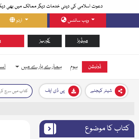
دعوت اسلامی کی دینی خدمات دیگر ممالک میں بھی دیک
ویب سائٹس
اردو
میڈیا
کورسز
م
ہوم
ہمارے بارے میں
اسل
ڈونیشن
شیئر کیجئے
پی ڈی ایف
کتاب کا موضوع