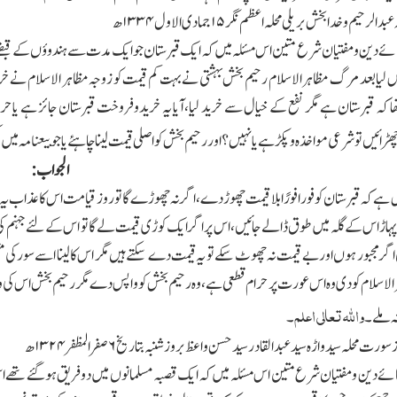
عبدالرحیم وخدابخش بریلی محلہ اعظم نگر
۱۵
جمادی الاول
۱۳۳۴
ھ
لمائے دین ومفتیان شرع متین اس مسئلہ میں کہ ایك قبرستان جو ایك مدت سے ہندوؤں کے قبضے 
ا بعد مرگ مظاہر الاسلام رحیم بخش بہشتی نے بہت کم قیمت کو زوجہ مظاہر الاسلام نے خرید لیا
ھا کہ قبرستان ہے مگر نفع کے خیال سے خرید لیا،آیا یہ خریدوفروخت قبرستان جائز ہے یا ح
ڑائیں تو شرعی مواخذہ وپکڑ ہے یانہیں ؟ اور رحیم بخش کو اصلی قیمت لینا چاہئے یاجو بیعنامہ میں ل
الجواب:
ہے کہ قبرستان کو فورا فورًا بلا قیمت چھوڑ دے،اگرنہ چھوڑے گا تو روز قیامت اس کا عذاب یہ
ہاڑ اس کے گلہ میں طوق ڈالے جائیں،اس پر اگر ایك کوڑی قیمت لے گا تو اس کے لئے جہنم ک
ر مجبور ہوں اور بے قیمت نہ چھوٹ سکے تو یہ قیمت دے سکتے ہیں مگر اس کا لینا اسے سور کی مث
الاسلام کو دی وہ اس عورت پر حرام قطعی ہے،وہ رحیم بخش کو واپس دے مگر رحیم بخش اس کی 
والله تعالی اعلم
ہ ملے۔
۔
ز سورت محلہ سید واڑہ سید عبدالقادر سید حسن واعظ بروز شنبہ بتاریخ
۶
صفر المظفر
۱۳۲۴
ھ
لمائے دین ومفتیان شرع متین اس مسئلہ میں کہ ایك قصبہ مسلمانوں میں دوفریق ہوگئے تھے