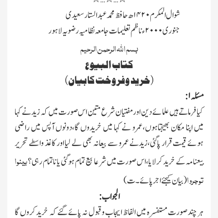
شوال المکرم
۱۴۲۰
ھ حافظ محمد عبدالستار سعیدی
جنوری
۲۰۰۰
ء ناظم تعلیمات جامعہ نظامیہ رضویہ لاہور
بسم الله الرحمن الرحیم
کتاب البیوع
(خرید وفروخت کا بیان)
مسئلہ
۱:
کیا فرماتے ہیں علمائے دین اور مفتیان شرع متین اس صورت میں کہ زید نے کہا
میں اپنا مکان بھیجتاہوں،عمرو نے کہا میں خریدوں گا،دونوں آپس میں راضی
ہوئے قیمت قرار پاگئی،زیدنے عمرو سے بیعانہ بھی لے لیا اور کاغذ واسطے تحریر
بینوا
بیعنامہ کے خرید کرلایا،اس صورت میں شرعا بیع تمام ہوگئی یا ناتمام رہی؟
توجروا
(بیان کیجئے اجر پائے۔ت)
الجواب:
ہر چند صورت مستفسرہ میں الفاظ ایجاب وقبول نہ پائے گئے کہ خرید کروں گا