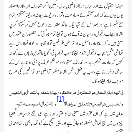
صیغہ استقبال ہے اور یہاں درکار ماضی یاحال، لکین اگر متعارف ان بلاد وامصار
یوں یوں ہے کہ بعد گفتگو ئے مساومت وقرار داد قیمت بیعانہ اورلینا مستلزم تمام
بیع ٹھہرتا ہے اور بعد اس کے تنہا ایك عاقد عقد سے رجوع نہیں کرسکتا اگر چہ
الفاظ ایجاب وقبول درمیان نہ آئے ہوں تو بیع تمام ہوگئی کہ مقصود ان عقود میں
معنی ہیں نہ کہ لفظ،اور اصل مدار تراضی طرفین قولا ظاہر ہو خواہ فعلا،اس لیے
تعاطی مثل ایجاب وقبول لزوم بیع کا سبب قرار پائی،گویا عاقدین زبان سے کچھ نہ
کہیں کہ عادت محکم ہے اور تعارف معتبر،اور جوحکم عرف پر مبنی ہوتا ہے اس کے
ساتھ دائر رہتا ہے،جب یہ فعل مثل الفاظ مظہر تراضی ہوا تو انھیں کی طرح
موجب تمام بیع ہوگا۔
فی الہدایۃ والمعنی ھو المعتبر فی ھٰذہ العقود ولہذا ینعفد بالتعاطی
فی النفیس
[1]
والخسیس ھوا لصحیح لتحقق المراضاۃ
واللہ تعالٰی اعلم وعلمہ اتم۔
ہدایہ میں ہے کہ ان عقود میں معنی ہی کا اعتبار ہوتا ہے اسی لئے بڑھیا اور گھٹیا
چیزوں میں بیع تعاطی منعقد
ہوجاتی ہے اور یہی صحیح ہے کیونکہ باہمی رضامندی