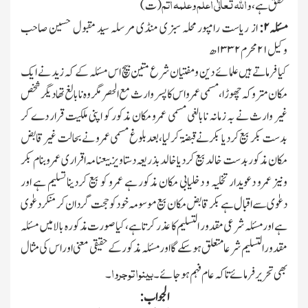
والله تعالٰی اعلم وعلمہ اتم
متحقق ہے،
(ت)
مسئلہ
۲:
از ریاست رامپور محلہ سبزی منڈی مرسلہ سید مقبول حسین صاحب
وکیل
۲۱
محرم
۱۳۳۲
ھ
کیا فرماتے ہیں علمائے دین ومفتیان شرع متین بیچ اس مسئلہ کے کہ زید نے ایك
مکان متروکہ چھوڑا،مسمی عمرو اس کا پسر وارث مع الحصر مگر وہ نابالغ تھا دیگر شخص
غیر وارث نے بہ زمانہ نابالغی مسمی عمرو مکان مذکور کو اپنی ملکیت قرار دے کر
بدست بکر بیع کردیا بکرنے قبضۃ کرلیا،بعد بلوغ مسمی عمرو نے بحالت غیر قابض
مکان مذکور بدست خالد بیع کردیا خالد بذریعہ دستاویز بیعنامہ اقراری عمرو بنام بکر
ونیز عمرو دعویدار تخلیہ و دخلیابی مکان مذکور ہے عمرو کو بیع کردینا تسلیم ہے اور
دعوٰی سے اقبال ہے بکر قابض مکان بیع موسومہ خود کو حجت گردان کر منکر دعوٰی
ہے اور مسئلہ شرعی مقدور التسلیم کا عذر کرتا ہے،کیا صورت مذکورہ بالا میں مسئلہ
مقدور التسلیم شرعا متعلق ہوسکے گا اور مسئلہ مذکور کے حقیقی معنی اور اس کی مثال
بینوا توجروا
بھی تحریر فرمائے تاکہ عام فہم ہوجائے۔
۔
الجواب: