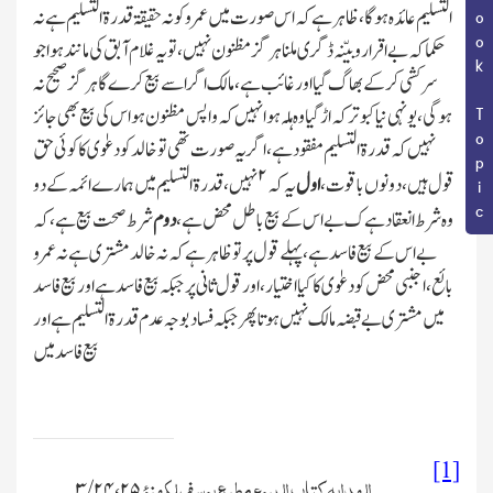
Book Topic
التسلیم عائدہ ہوگا،ظاہر ہے کہ اس صورت میں عمرو کو نہ حقیقۃ قدرۃ التسلیم ہے نہ
حکما کہ بے اقرار وبیّنہ ڈگری ملنا ہر گز مظنون نہیں،تو یہ غلام آبق کی مانند ہوا جو
سرکشی کرکے بھاگ گیا اور غائب ہے،مالك اگر اسے بیع کرے گا ہر گز صحیح نہ
ہوگی،یونہی نیا کبوتر کہ اڑگیاوہ ہلہ ہوا نہیں کہ واپس مظنون ہو اس کی بیع بھی جائز
نہیں کہ قدرۃ التسلیم مفقود ہے،اگریہ صورت تھی تو خالد کو دعوٰی کا کوئی حق
۲
قول ہیں،دونوں باقوت،
اول
یہ کہ
نہیں،قدرۃ التسلیم میں ہمارے ائمہ کے دو
وہ شرط انعقاد ہے ك بے اس کے بیع باطل محض ہے،
دوم
شرط صحت بیع ہے،کہ
بے اس کے بیع فاسد ہے،پہلے قول پر تو ظاہر ہے کہ نہ خالد مشتری ہے نہ عمرو
بائع،اجنبی محض کودعوٰی کا کیا اختیار،اور قول ثانی پر جبکہ بیع فاسد ہے اور بیع فاسد
میں مشتری بے قبضہ مالك نہیں ہوتاپھر جبکہ فساد بوجہ عدم قدرۃ التسلیم ہے اور
بیع فاسد میں
[1]
الہدایہ کتاب البیوع مطبع یوسفی لکھنؤ
۳/۲۴،۲۵