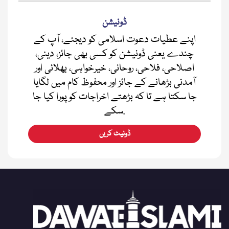
ڈونیشن
اپنے عطیات دعوت اسلامی کو دیجئے، آپ کے
چندے یعنی ڈونیشن کو کسی بھی جائز، دینی،
اصلاحی، فلاحی، روحانی، خیرخواہی، بھلائی اور
آمدنی بڑھانے کے جائز اور محفوظ کام میں لگایا
جا سکتا ہے تا کہ بڑھتے اخراجات کو پورا کیا جا
سکے.
ڈونیٹ کریں