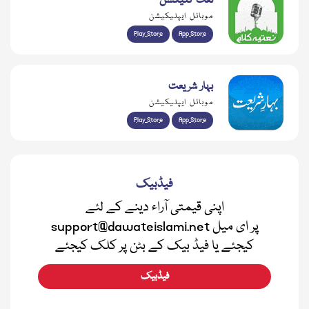
نعت کلیکشن
موبائل ایپلیکیشن
Play Store
App Store
بہار شریعت
موبائل ایپلیکیشن
Play Store
App Store
فیڈبیک
اپنی قیمتی آراء دینے کے لئے
support@dawateislami.net پر ای میل
کیجئے یا فیڈ بیک کے بٹن پر کلک کیجئے
فیڈبیک