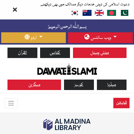
دعوت اسلامی کی دینی خدمات دیگر ممالک میں بھی دیکھئے
ویب سائٹس
اردو
مدنی چینل
کتابیں
القرآن
میڈیا
کورسز
میگزین
ڈونیشن