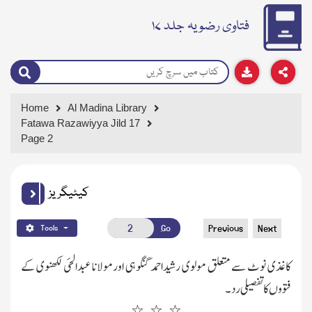
فتاوی رضویہ جلد ۱۷
Home
Al Madina Library
Fatawa Razawiyya Jild 17
Page 2
کیٹیگریز
Go
Previous
Next
Tools
کاغذی نوٹ سے متعلق مولوی رشیداحمد گنگوہی اورمولانا عبدالحَی لکھنوی کے
فتووں کا تفصیلی رد۔
٭…٭…٭