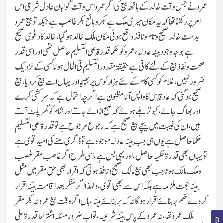
عمرو نے جس وقت خالد کے ہاتھ بیع کی اگر عمرو اس وقت گواہان عادل شرعی اس
امر پر رکھتا تھا کہ یہ مکان میری ملك ہے بکر وبائع بکر غاصب ہے جبکہ تو بیع عمرو
بدست خالد صحیح وتام ونافذ واقع ہوئی مکان ملك خالد ہوگیا،خالد کا دعوٰی صحیح
ہے بوجہ وجود بینہ عادلہ،عمرو کو حکما قدرۃً علی التسلیم حاصل تھی اور اسی قدر
صحت ونفاذ بیع کے لئے کافی ہے حقیقۃ مقدور التسلیم فی الحال ہونا کسی کے نزدیك
ضرور نہیں،غلام کو کسی کام کے لئے ہزار کوس پر بھیجا اور یہاں اسے بیع کردیا،بیع
صحیح ہوگئی کہ عادۃً اس کا واپس آنا مظنون ہے اگرچہ احتمال ہے کہ سرکشی کرے
اور بھاگ جائے،کبوتر ہلے ہوئےکہ صبح اڑائے جاتے اور شام کو گھر پلٹ آتے
ہیں،ان کی غیبت میں بیچے بیع صحیح ہے کہ رجوع مرجوع ہے تو قدرۃ علی التسلیم
حکما حاصل ہے یوں ہی جب بیّنہ عادلہ موجود ہے تو ڈگری ملنے کی امید قوی ہے
تویہاں بھی قدرۃ حکمیہ حاصل،اوریہی بس ہے،اسی طرح اگر غاصب مقرغصب
وملك مالك ہوتا جب بھی بیع مالك صحیح ونافذ ہوتی کہ اقراربھی حق مقر میں مثل
بیّنہ حجت ملزمہ ہے بلکہ ا س سے بھی اقوی، ولہٰذا اگر منکر بعد اقامت بیّنہ اقرار
کردے حکم بربنائے اقرار ہوگا نہ کہ بربنائے بیّنہ،ہاں اگروقت بیع عمرو نہ بکر مقر
ملك عمرو تھا، نہ عمرو کے پاس بیّنہ شرعیہ،تو اب ضرور مسئلہ اشتراط قدرۃ علی