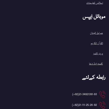
اسلامی تعلیمات
موبائل ایپس
صراط الجنان
القرآن الکریم
پریئر ٹائمز
کلمہ اینڈ دعا
رابطہ کےلئے
21-34921391-93(92+)
21-111-25-26-92(92+)