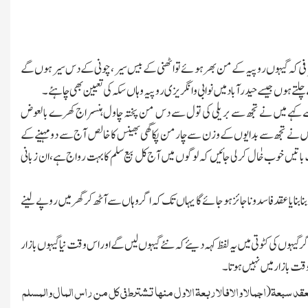
شرفی کہ گیہوں روپیہ کے من بھر ہوئے تواٹھنی کے بیس سیر،چونی کے دس سیر ہوں گے
لتے ہوں جیسے حیدرآباد میں نوابی وانگریزی روپیہ وہاں سکہ کی تعیین بھی چاہئے۔
ے کہے میں نے تجھ سے بریلی کی تول سے دس من پختہ چاول ہنسراج کھرے بالعوض
ا میں نے تجھ سے بدایوں کے وزن سے چارمن پکا گھی بھینس کا خالص آج سے دومہینے کے
سب باتیں خوب خٰال کرلی جائیں کہ لوگوں میں آج کل بیع سلم کا بہت رواج ہے،ان زبانی
نابنایا عقد فاسد وناجائز ہوجائے گا یہاں تك کہ اگر وہاں سے آٹھ کر گھر میں روپے لینے
گر گیہوں کی کٹوتی میں یہ لفظ کہہ دیئے کہ نئے گیہوں لیں گے اور اس وقت نیا گیہوں بازار
قت بازار میں نہیں ہوتا۔
لعقد سبعۃ
اجمالا والافالاربعۃ الاول منہا تشترط فی کل
من راس المال والمسلم
(