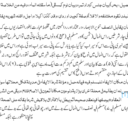
فصیل، بحر
بیان جنس کبر او تمر،وبیان نوع کمسقی
ما سقتہ الماء،وفیہ عن الخلاصۃ لای
(
)
البلد نقود مختلفہ والا فلا
وصفۃ کجید اوردی،وقد ککذا کیلا،واجل واقلہ شہر بہ یفت
)
بان یقابل النصف
تنویر الابصار،درمختارا ور ردالمحتار میں مخلوط عبارت بطور اختصار یوں ہے ک
ی چار
شرطیں راس
المال(ثمن)اور مسلم فیہ(مبیع)دونوں میں پائی جاتی ہیں تو اس طرح تفصیلا 
جیسے نہری پانی سے اس کو سیراب کیا گیا ہے یا بارش کے پانی سے سیراب ہوئی ہے اور اس میں خ
نقول ہے
کہ راس المال میں نوع کا بیان کرنا شرط ہے جبکہ شہر میں مختلف نقود رائج ہوں ورنہ 
ار سے اتنی(
۵)
مدت کا بیان اور سلم میں کم از کم مدت ایك ماہ ہے اسی پر فتوی ہے۔ (
۶)
راس الم
مال
کے اجازء پر منقسم
ہوتے ہوں (فتح)اس تقسیم کی صورت یہ ہے
ن مکان الایفاء للمسلم فیہ فیمالہ حمل ومؤنۃ شرط الایفاء فی مدینۃ فکل محلاتہا سواء 
س لہ ان یطالبہ فی محلۃ اخری بزازیۃ ولو عین مکانا تعین فی الاصح فتح،وبقی من الشرو
[1
انعقادہ بوصفہا فینعقد صحیحا ثم یبطل بالافتراق بلاقبض
شرط بقائہ علی الصحۃ 
ہاں مسلم فیہ
۷)
مسلم فیہ نصف راس المال کے بدلے میں اور چوتھائی چوتھائی کے بدلے میں ہ
پہنچانا منظور ہے جبکہ مس