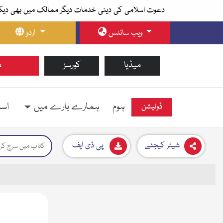
دعوت اسلامی کی دینی خدمات دیگر ممالک میں بھی دیک
ویب سائٹس
اردو
میڈیا
کورسز
م
ہوم
ہمارے بارے میں
اسل
ڈونیشن
شیئر کیجئے
پی ڈی ایف