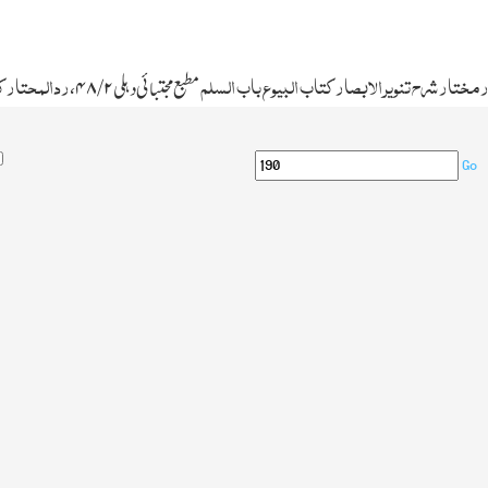
مختار شرح تنویر الابصار کتاب البیوع باب السلم
ردالمحتار ک
مطبع مجتبائی دہلی
۲ /۴۸
،
Go