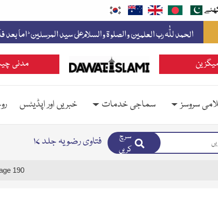
ھئے
یگزین
مدنی چین
امی سروسز
سماجی خدمات
خبریں اور اپڈیٹس
رو
سرچ
فتاوی رضویہ جلد ۱۷
کریں
age 190