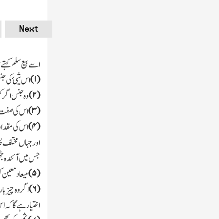
Next
اسے بیع سلم کہتے 
(
۱)
اس شیئ کی جنس
(
۲)
وہ جنس اگر ک
(
۳)
اس کی صفت بی
(
۴)
اس کی مقدار
اور جہاں مختلف پ
جس میں آئندہ جھ
(
۵)
میعاد معین ک
(
۶)
اگر وہ چیز ب
اختیار ہے گاکہ اس