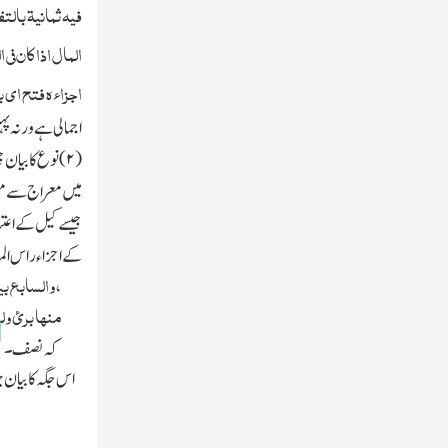
فیہ ثمانیۃ بالت
المال اذا کان فی 
اجزاءہ فتح ای 
اجمالی ہے ورنہ پہل
(
۲)
نوع کا بیان 
میں
معراج سے م
جیسے کیل کے اعتب
کے اجزاء راس ال
،والسابع بیا
منہا برئ ولی
]
۔
کہ نصف
اس جگہ کا بیان ج