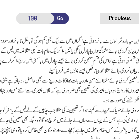
Go
Previous
ہیں،یہ بارہ شرطوں سے جائز ہوتی ہے اگر ان میں سے ایك بھی کم ہوگی تو بالکل ناجائز اور سود
 بیان کردی جائے مثلا گیہوں یا چاول یا گھی یاتیل،اگر ایك عام بات کہی مثلا غلہ میں لیں گے ت
ئی قسم کی ہوتی ہے تو اس کی قسم معین کردی جائے جیسے چاول میں باسمتی ہنس راج،اگر نرے چا
ان کردی جائے مثلا عمدہ یاناقص جیسے چنوں میں فردیا کسیلے
 معین کردی جائے مثلا اتنے من،اوریہ بات بھاؤ کاٹ دینے سے بھی حاصل ہوجاتی ہے یعنی فی 
سیروں کا رواج ہو وہاں پسیری کی تعیین بھی ضروری ہے کہ فلاں پسیری سے اتنے من اور جہاں 
گڑا اٹھنے کی صورت ہو۔
ردی جائے جو یاك مہینہ سے کم نہ ہو اگر تعیین نہ کی مثلا جب چاہیں گے لے لیں گے یا سفر کو ج
اربرداری کی ہے جس کے یہاں سے وہاں لے جانے میں خرچ ہوگا تو وہ جگہ بھی معین کی جائے جہاں
 گاؤں یا شہر کے جس مقام و محلہ میں چاہے پہنچادے وار جو مکان بھی خاص کردیا تو وہی پہنچنا 