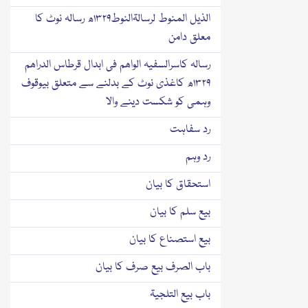
الذیل المنوط لرسالۃالنوط۱۳۲۹ھ رسالہ نوٹ کا
معلق دامن
رسالہ کاسرالسفیہ الواھم فی ابدال قرطاس الدراھم
۱۳۲۹ھ کاغذی نوٹ کے بدلنے سے متعلق بیوقوف
وہمی کو شکست دینے والا
رد سفاہت
رد وہم
استحقاق کا بیان
بیع سلم کا بیان
بیع استصناع کا بیان
باب الصرف بیع صرف کا بیان
باب بیع التلجیۃ