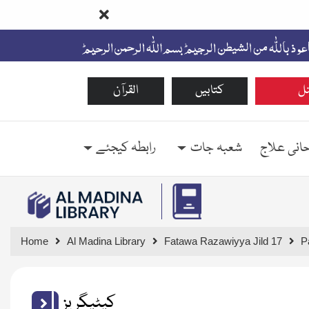
ل
کتابیں
القرآن
حانی علاج
شعبہ جات
رابطہ کیجئے
Home
Al Madina Library
Fatawa Razawiyya Jild 17
P
کیٹیگریز