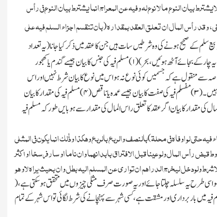
شترط بیان النوع ما لا نوع لہ وفیہ عن المعراج انما یشترط بیان النوع فی رأس
ی
، و قد رأس المال ان
تعلق العقد بمقدارہ
بان تنقسم اجزاء السلم فیہ علی
(
ہ بیع سلم کے صحیح ہونے کی وہ شرطیں سات ہیں جن کا عقد میں ذکر کیا جانا(یہ تعداد
یہ چار کے بجائے آٹھ ہوئیں، بحر)(
۱)
مسلم فیہ کی جنس کا بیان جیسے گندم یا کھجور
لاصہ سے منقول ہے کہ جسمیں کوئی نوع نہ ہو اس میں نوع کا بیان شرط نہیں اور اس
نہیں۔ (
۳)
مفسلم فیہ کی صفت کا بیان جیسے عمدہ یا ناقص(
۴)
مسلم فیہ کی مقدار کا بیان
ال کی مقدار کابیان اگر عقد کا تعلق راس المال کی مقدار سے ہو بایں طور کہ مسلم فیہ
فیہ حتی لو اوفاہ فی محلۃ
بالنصف والربع بالربع وھکذا وذٰلك انما یکون فی المثلی
)
ط قبض رأس المال ولو عینا قبل الافتراق بابدانہما وان ناما او سارفرسخا اواکثر
لاشرط
ولودخل لیخرج الدراھم ان تواری عن المسلم الیہ بطل وان بحیث یراہ لاو ھو
و اسی طرح یہ سلسلہ چلتا جائے اور یہ صورت صرف مثلی چیزوں میں متحقق ہوسکتی ہے،(
لم فیہ میں باربرداری اور مشقت ہے،کسی شہر سے پہنچانے کی شرط لگائی تو اس شہر کے تمام