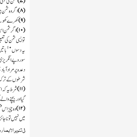
(
۷)
ثمن کی بھی 
(
۸)
اگر وہ ثمن چ
(
۹)
کھرے کھوٹئے ک
(
۱۰)
اگر ثمن اس
تو ایسی ثمن کی تع
۱۰
یہ دسوں
باتی
سوروپے انگریزی چ
دعدہ پر مرادآباد
شرطوں کے ترك سے
(
۱۱)
شرط یہ کہ اس
گیا اوربیچنے والے
(
۱۲)
وہ چیز اس ق
میں نہیں تو ناجا
فی تنویر الابصا