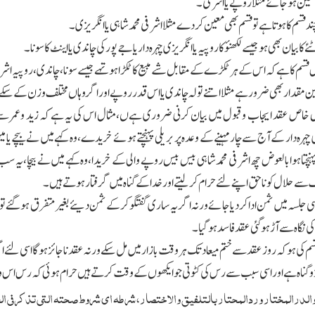
تعین ہوجائے مثلا روپے یااشرفی ۔
ند قسم کا ہوتا ہے تو قسم بھی معین کردے مثلا اشرفی محمد شاہی یا انگریزی۔
ا بیان بھی ہو جیسے لکھنؤ کا روپیہ یاانگریزی چہرہ دار یا جے پور کی چاندی یا اینٹ کا سونا۔
 قسم کا ہے کہ اس کے ہر ٹکڑے کے مقابل شے مبیع کاٹکڑا ہوتہے جیسے سونا،چاندی،روپیہ ا
یین مقدار بھی ضرورہے مثلا اتنے تولہ چاندی یا اس قدر روپے اور اگر وہاں مختلف وزن کے سکے چ
ں خاص عقد ایجاب وقبول میں بیان کرنی ضروری ہےں،مثال اس کی یہ ہے کہ زید وعمر س
ہرہ دار کے آج سے چارمہینے کے وعدہ پر بریلی پہنچتے ہوئے خرید ے،وہ کہے میں نے بیچے ی
 پہنچتاہوا بالعوض چھ اشرفی محمد شاہی بیس بیس روپے والی کے خریدا،وہ کہے میں نے بیچا،یہ 
 حلال کوناحق اپنے لئے حرام کرلیتے اور خدا کے گناہ میں گرفتارہوتے ہیں ۔
ی جلسہ میں ثمن ادا کردیا جائے ورنہ اگر یہ ساری گفتگو کرکے ثمن دیئے بغیر متفرق ہوگئے تو ب
 کی نگاہ سے آڑ ہوگئی عقد فاسد ہوگیا۔
سم کی ہو کہ روز عقد سے ختم میعاد تك ہر وقت بازار میں مل سکے ورنہ عقد ناجائز ہوگا اسی لئے ا
ئز وگناہ ہے اور اسی سبب سے رس کی کٹوتی جو ایکھوں کے وقت کرتے ہیں حرام ہوئی کہ رس اس و
ر والدرالمختار وردالمحتار بالتلفیق والاختصار،شرطہ ای شروط صحتہ التی تذکر فی ا