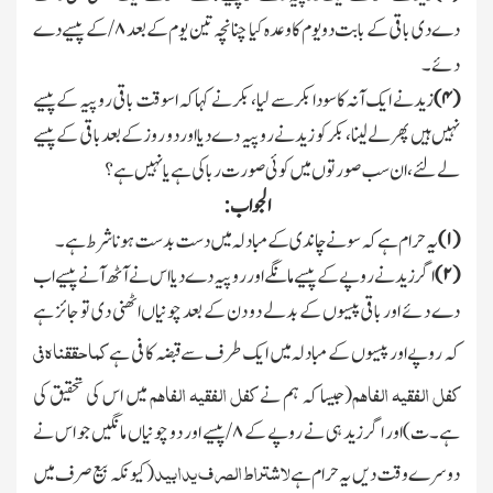
دے دی باقی کے بابت دو یوم کا وعدہ کیا چنانچہ تین یوم کے بعد
۸/
کے پیسے دے
دئے۔
(
۴)
زید نے ایك آنہ کا سودابکر سے لیا،بکر نے کہا کہ اسوقت باقی روپیہ کے پیسے
نہیں ہیں پھر لے لینا،بکر کو زید نے روپیہ دے دیا اور دو روز کے بعد باقی کے پیسے
لے لئے،ان سب صورتوں میں کوئی صورت ربا کی ہے یانہیں ہے؟
الجواب:
(
۱)
یہ حرام ہے کہ سونے چاندی کے مبادلہ میں دست بدست ہونا شرط ہے۔
(
۲)
اگر زید نے روپے کے پیسے مانگے اور روپیہ دے دیا اس نے آٹھ آنے پیسے اب
دے دئے اور باقی پیسوں کے بدلے دو دن کے بعد چونیاں اٹھنی دی تو جائز ہے
کما حققناہ فی
کہ روپے اور پیسوں کے مبادلہ میں ایك طرف سے قبضہ کافی ہے
کفل الفقیہ الفاھم
کفل الفقیہ الفاھم
(جیسا کہ ہم نے
میں اس کی تحقیق کی
ہے۔ت)اور اگر زید ہی نے روپے کے
۸/
پیسے اور دو چونیاں مانگیں جو اس نے
لاشتراط الصرف یدابید
دوسرے وقت دیں یہ حرام ہے
(کیونکہ بیع صرف میں