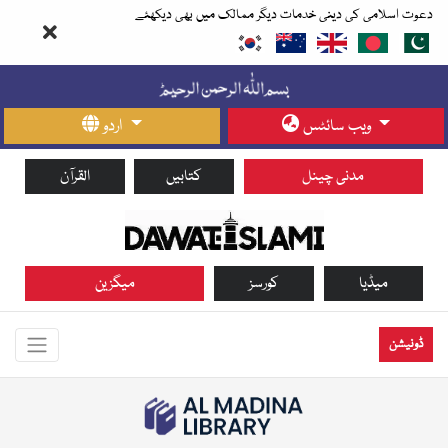
دعوت اسلامی کی دینی خدمات دیگر ممالک میں بھی دیکھئے
ویب سائٹس
اردو
مدنی چینل
کتابیں
القرآن
میڈیا
کورسز
میگزین
ڈونیشن