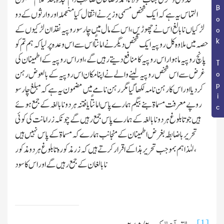
Book Topic
التماس یہ ہے کہ ایك شخص مسمی وزیر نے انتقال کیا منجملہ اور وارثوں کے دو
لڑکیاں نابالغ اس نے چھوڑیں ،اس کے مال میں چار سو روپیہ نقد ان لڑکیوں کے
حصہ میں ملا وہ کل روپیہ ایك شخص دیگر نے امانتًا ا س سے اس وعدہ پر لیاکہ ہم تم کو
پانچ روپیہ ماہوار اس روپیہ کا منا فع دیتے رہیں گے،اور اس روپیہ کے اطمینان کی
غرض سے اس شخص روپیہ لینے والے نے اپنا مکان اس روپیہ کے بالعوض رہن
کردیا اور اس کا رہن نامہ لکھا گیا مگر رہن نامے میں مضمون یہ ہے کہ مبلغ چار سو
روپے معرفت مسماۃ بنے بیگم ہمارے پاس امانتًا یا فتنہ ہر دو نابالغہ کے جمع ہوئے
ہیں جو تابلوغ ہر دو نابالغہ کے ہمارے پاس جمع رہیں گے چونکہ زر امانت کی کوئی
تحریر باضابطہ بغرض اطمینان کے منجانب ہمارے کہ مسماۃ کے پاس نہیں ہیں
،لہٰذا ہم بموجب تحریر ہذا کے اقرار کرتے ہیں کہ زر مذکورہ تابلوغ ہر دو مذکور
نابالغان کے جمع رہیں گے اور اس کا سود
القرآن الکریم