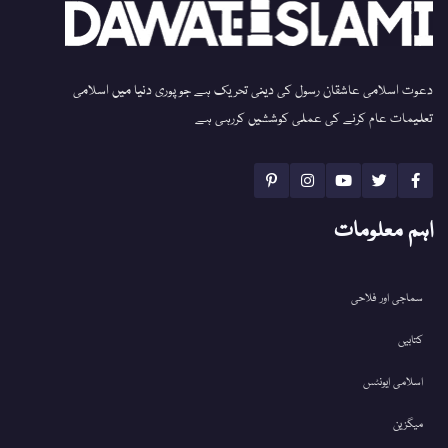
دعوت اسلامی عاشقان رسول کی دینی تحریک ہے جو پوری دنیا میں اسلامی
تعلیمات عام کرنے کی عملی کوششیں کررہی ہے
اہم معلومات
سماجی اور فلاحی
کتابیں
اسلامی ایونٹس
میگزین