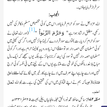
سرفراز فرمایا جاؤں۔
الجواب:
اللہ
عزوجل نے سود کو حرام فرمایا اور اس میں کوئی تخصیص مسلم وکافر کی نہیں
[1]
اللہ
وَحَرَّمَ الرِّبٰواؕ
"
رکھی،مطلق ارشاد ہوا ہے
"
(اور
تعالی نے
سود کوحرام کردیا۔ت) تو اسے سود قرار دے کرلینا جائز نہیں ا ور اگر کسی کمپنی میں
کوئی مسلمان بھی حصہ دار ہو تو مطلقًا اس زیادہ روپیہ کا لینا حرام ہے اور اگر کوئی
مسلمان حصہ دار نہیں تو سود کی نیت کرنا ناجائز ہے بلکہ یوں سمجھے کہ ایك مال
مباح بلا غدر مالکوں کی خوشی سے ملتا ہے یوں اس کے لینے میں فی نفسہ کوئی حرج
کما حققناہ فی
نہیں اوراسے چاہے اپنے صرف میں لائے چاہے کارخیر میں لگائے
فتاوٰنا
واللہ تعالٰی
(جیساکہ ہم نے اپنے فتاوٰی میں اس کی تحقیق کی ہے۔ت)
اعلم
۔
مسئلہ
۱۷۲:
سائل حافظ محمد نور الحق مجلہ پنجا بیاں پیلی بھیت
۲۵
صفر
۱۳۳۱
ھ
مخدومی و مکرمی جناب مولانا احمد رضاخان صاحب دام مجدہ بعد سلام مسنون