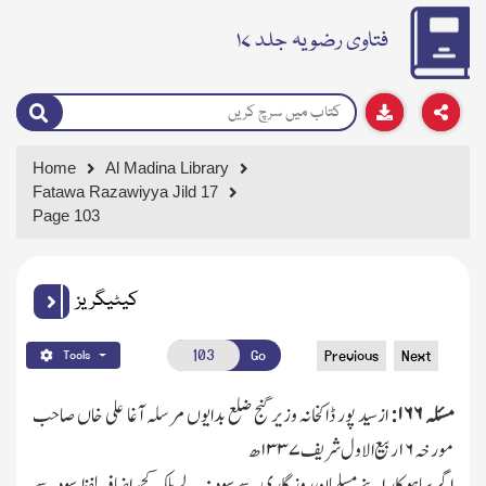
فتاوی رضویہ جلد ۱۷
Home
Al Madina Library
Fatawa Razawiyya Jild 17
Page 103
کیٹیگریز
Go
Previous
Next
Tools
مسئلہ
۱۶۶:
ازسید پور ڈاکخانہ وزیر گنج ضلع بدایوں مرسلہ آغا علی خاں صاحب
مورخہ
۱۶
ربیع الاول شریف
۱۳۳۷
ھ
اگر ساہو کار اپنے مسلمان روز گاری سے سود نہ لے بلکہ کچھ اضافہ لفظ سود سے