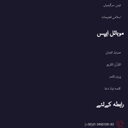
دینی سرگرمیاں
اسلامی تعلیمات
موبائل ایپس
صراط الجنان
القرآن الکریم
پریئر ٹائمز
کلمہ اینڈ دعا
رابطہ کےلئے
21-34921391-93(92+)