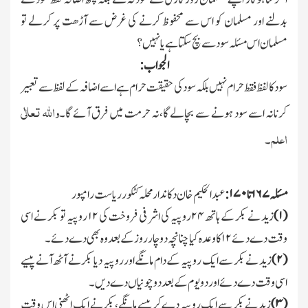
بدلنے اور مسلمان کو اس سے محفوظ کرنے کی غرض سے آڑھت پر کرلے تو
مسلمان اس مسئلہ سود سے بچ سکتا ہے یانہیں ؟
الجواب:
سود کا لفظ فقط حرام نہیں بلکہ سود کی حقیقت حرام ہے اسے اضافہ کے لفظ سے تعبیر
واللہ تعالٰی
کرنانہ اسے سود ہونے سے بچالے گا،نہ حرمت میں فرق آئے گا۔
اعلم
۔
مسئلہ
۱۶۷
تا
۱۷۰:
عبدالحکیم خان دکاندار محلہ کٹکور ریاست رامپور
(
۱)
زید نے بکر کے ہاتھ
۲۴
روپیہ کی اشرفی فروخت کی
۱۲
روپیہ تو بکر نے اسی
وقت دے دئے
۱۲
کا وعدہ کیا چنانچہ دوچار روز کے بعد وہ بھی دے دئے۔
(
۲)
زید نے بکر سے ایك روپیہ کے دام مانگےاور روپیہ دیا بکر نے آٹھ آنے پیسے
اسی وقت دے دئے اور دو یوم کے بعد دو چونیاں دے دیں۔
(
۳)
زید نے بکر سے ایك روپیہ دے کر پیسے مانگے،بکر نے ایك اٹھنی اس وقت