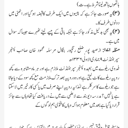
ہاتھوں ہاتھ لینا شرط ہے۔ت)
(
۳)
یہ صورت جائز ہے کہ پیسوں میں ایك طرف کاقبضہ ہوگیا اور اٹھنی میں
دونوں طرف کا۔
(
۴)
یہ بھی بدلیل مذکور جائز ہے جبکہ باقی کے پیسے لینے ٹھہرے جیساکہ سوال
میں ہے۔
مسئلہ
۱۷۱:
ازصید پور ضلع رنگپور بنگال مرسلہ محمود خان صاحب پسنجر
سپرنٹنڈنٹ
۹
جمادی الاولٰی
۱۳۳۶
ھ
فدوی ریلوے میں بعہدہ پسنجر سپرنٹنڈنٹ ملازم ہے اور ہر ماہ مشاہرہ سے کچھ
روپیہ ریلوے کاٹ لیتی ہے اور وہ روپیہ بعد ترك ملازمت مع کچھ سود کے دیا جاتا
ہے جو ریلوے کا سرکلر ہے لہٰذا یہ روپیہ اپنے صرف میں یاکسی کارخیر میں لاسکتا
ہے یانہیں ؟ مدرسہ دیوبند سے لاعلمی سے میں نے دریافت کیا تھا وہاں سے جائز
قرار دیا گیا ہے بعدمیں معلوم ہوا کہ وہاں کا فتوٰی ہم لوگوں کے
واسطے قابل وثوق نہیں ہے لہٰذا حضور کی خدمت میں التماس ہے کہ جواب سے