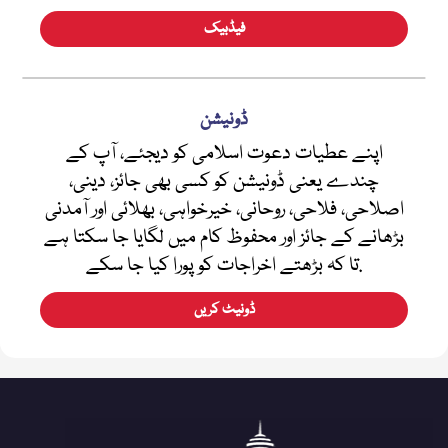
فیڈبیک
ڈونیشن
اپنے عطیات دعوت اسلامی کو دیجئے، آپ کے
چندے یعنی ڈونیشن کو کسی بھی جائز، دینی،
اصلاحی، فلاحی، روحانی، خیرخواہی، بھلائی اور آمدنی
بڑھانے کے جائز اور محفوظ کام میں لگایا جا سکتا ہے
تا کہ بڑھتے اخراجات کو پورا کیا جا سکے.
ڈونیٹ کریں