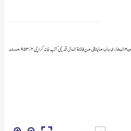
ح البخاری باب مایتقی من فتنۃ المال
مسند
قدیمی کتب خانہ کراچی
۲/ ۹۵۳
،