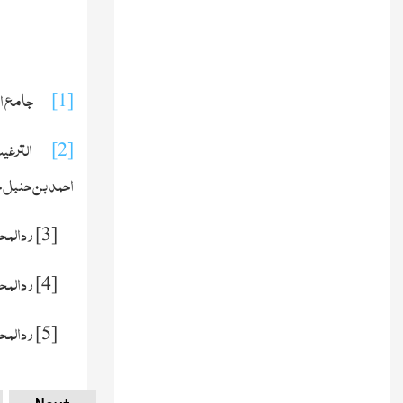
جامع ال
[1]
الترغیب
[2]
احمد بن حنبل حد
ردالمحت
[3]
ردالمحت
[4]
ردالمحت
[5]