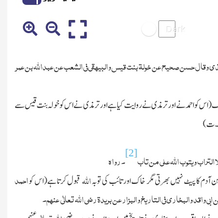
مذی وقال حسن صحیح عن خولۃ بنت قیس والبیھقی فی الشعب عن عبداﷲ بن عمر
(اس کو احمد نے اور ترمذی نے روایت کیا ہے اور ترمذی نے اس کو خولہ بنت قیس سے
ے۔ت)
[2]
 الا التراب ویتوب اﷲ علی من تاب
۔
رواہ
احمد
اللہ
ابن آدم کا پیٹ نہیں بھرتی مگر خاك اور تائب کی
توبہ
قبول کرتا ہے(اس کو
بی واقد والبخاری فی التاریخ والبزار عن بریدۃ رضی اﷲ تعالٰی عنہم۔
اﷲ تعالٰی