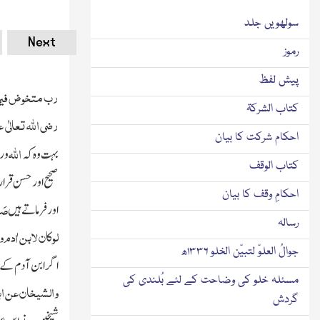
سولھویں جلد
Next
رموز
پیش لفظ
رب متخوض فیما ش
کتاب الشرکۃ
رضی اﷲ تعالٰی 
احکام شرکت کا بیان
اﷲ
بہت وہ کہ
و ر
کتاب الوقف
صحیح اور حسن قرار
احکامِ وقف کا بیان
صَلّ
اور فرماتے ہیں
رسالہ
لوکان لابن اٰدم 
جوالُ العلوّ لتبیّن الخلو ۱۳۳۶ھ
اگر ابن آدم کے ل
مسئلہ خلو کی وضاحت کے لئے بُلندی کی
والشیخان عن ابن
گردش