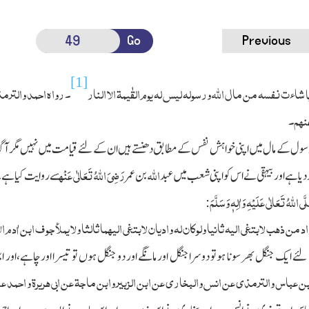
Go
Previous
[1]
اءت نفسہ من مال اﷲ ورسولہ لیس لہ یوم القٰیمۃ الا النار
۔
رواہ احمد والتر
عنہم۔
سول کے مال میں اپنی خواہش نفس کے مطابق دھنستے ہیں ان کے لئے قیامت میں نہیں مگر آگ
اللہ
رَضِیَ اللہُ تَعَالٰی عَنْہ
 دیا ہے اور بیہقی نے اس کو اپنی شعب میں عبد
بن عمر
سے روایت کیا ہ
َی اللہُ تَعَالٰی عَلَیْہِ وَاٰلِہٖ وَسَلَّمَ
:
واد من ذھب لابتغی الیہ ثانیا ولوکان لہ وادیان لابتغی الیہما ثالثا ولا یملأجوف ابن اٰدم
ئے ایك جنگل بھر سونا ہوتو دوسرا جنگل اور مانگے اور دو جنگل ہوں تو تیسرا اور چاہے،اور 
 عباس والترمذی عن انس والبخاری عن ابن الزبیر وابن ماجۃ عن ابی ھریرۃ و احمد عن ا