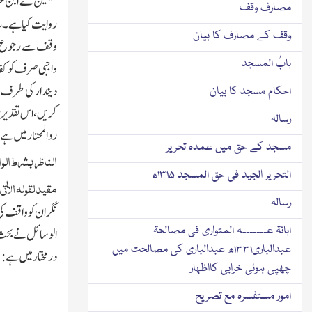
شیخین نے ابن عبا
مصارف وقف
روایت کیا ہے
وقف کے مصارف کا بیان
وقف سے رجوع نام
بابُ المسجد
واجبی صرف کو کفای
دیندار کی طرف 
احکام مسجد کا بیان
کریں،اس تقدیر پر 
رسالہ
ردالمحتارمیں ہے
مسجد کے حق میں عمدہ تحریر
الناظر بشرط الوا
التحریر الجید فی حق المسجد ۱۳۱۵ھ
مقید لقولہ الاٰت
رسالہ
نگران کو واقف کی
ابانۃ عـــــــہ المتواری فی مصالحۃ
الوسائل نے بحث ک
عبدالباری۱۳۳۱ھ عبدالباری کی مصالحت میں
درمختار میں ہے:
چھپی ہوئی خرابی کااظہار
امور مستفسرہ مع تصریح