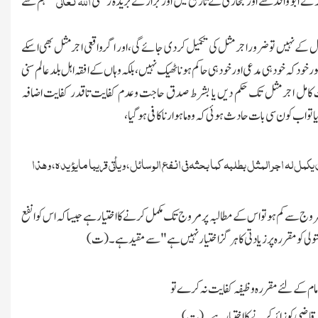
نے ابو واقد سے اور بخاری نے تاریخ میں اور بزار نے بریدہ رضی
عنہم سے
 نہیں تو ضرور اجر مثل کی تکمیل کردی جائے گی،اور اگر واقعی اجر مثل بھی اسکے
د کہ خود ہی مدعی اور خود ہی حاکم ہونا ٹھیك نہیں،بلکہ وہاں کے افقہ اہل بلد عالم سنی
 کامل اجر مثل تك حکم دیں یا بشرط صدق حاجت وعدم کفایت تاقدر کفایت اضافہ
 تو اب کون سی بات حادث ہوئی کہ وہ ماہوار ناکافی ہوگیا،
 یکمل لہ اجر المثل بطلبہ کما بحثہ فی انفع الوسائل،ویأتی قریبا مایؤیدہ،وھذا
وج سے کم ہو تو اس کے مطالبہ پر مروج تك مکمل کرنے کا اختیار ہے جیسا کہ اس کو انفع
ولی کو مقررہ پر زیادتی کا ہرگز اختیار نہیں ہے" سے مقید ہے۔(ت)
ام کے لئے مقررہ وظیفہ کفایت نہ کرے تو
قاضی کو زائد کرنے کا اختیار ہے۔(ت)