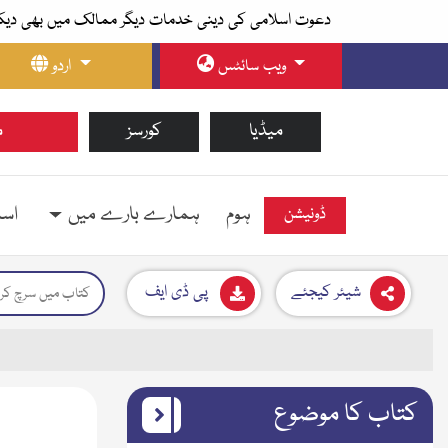
دعوت اسلامی کی دینی خدمات دیگر ممالک میں بھی دیک
ویب سائٹس
اردو
میڈیا
کورسز
م
ہوم
ہمارے بارے میں
اسل
ڈونیشن
شیئر کیجئے
پی ڈی ایف
کتاب کا موضوع