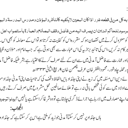
:
بہ کل من فی قطعہ ضرر اذا کان المعین لایکفیہ کالناظر والمؤذن ومدرس المدرسۃ والبواب 
مرسوم للحاکم الدین ان یصرف الیہ من فاضل وقف المصالح والعمارۃ باستصواب اھل ال
ومعزول کرنے میں نقصان ہوکہ مقررہ اس کو کفایت نہ کرتا ہو تو اس کے معاملہ کو بھی 
غیر کام نہ کریں،اس کی تائید بزازیہ کی اس عبارت سے بھی ہوتی ہے کہ جب امام اور مؤذن وظیف
ر عمارت سے فاضل آمدنی میں سے ان کےلئے صرف کرنے کااختیار ہے بشرطیکہ فاضل آمدنی
پور محلہ چاہ شور،محمود الظفر خان عرف چھمن خان
۹
ربیع الثانی
۱۳۳۳
ھ
مائے دین اس مسئلہ میں کہ زید نے اپنی جائداد بایں الفاظ وقف کی کہ تاحیات اپنی آمدنی جائ
اد میں سے کوئی شخص باقی نہ رہے تو علمائے صالحین محل مشروع میں صرف کرتے رہیں،ا
بینوا توجرو
 اپنے مصارف میں لارہا ہے اجرائے ڈگری چاہتا ہے تو وہ شرعًا کراسکتا ہے یانہیں؟
الجواب:
ہاں جائداد پر نہیں کرسکتا آمدنی جو زید کو ملتی ہے اس پر کرسکتا ہے کہ جائ