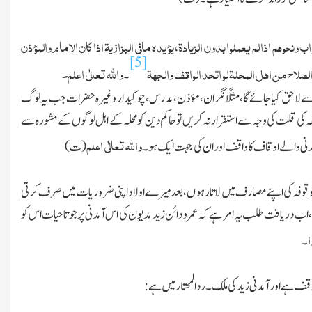
ونحوھم اذا لم یعملوا بدون الزیادۃ،یؤیدہ مافی البزازیۃ اذا کان الامام والمؤذن
[5]
صلاح من اھل المحلۃ لو اتحد الواقف والجھۃ
واﷲ تعالٰی اعلم۔
۔
اس سے لاحق کیاجائے گا، مثلًا نگران،مؤذن،مدرس،چوکیدار وغیرہ حضرات جب یہ لوگ
ہ کی قلت کی وجہ سے استقرار نہ کریں تو حاکم دین کو محلہ کے اہل لوگوں کے مشورہ سے
واﷲ تعالٰی اعلم
 والے اوقاف کا واقف اور ان کی جہت ایك ہو۔
(ت)
داد موقوفہ کی اپنے مصارف میں لاتا رہوں،بعد میرے اولاد اپنی ضروریات میں صرف کرتی
ب دریافت طلب یہ امر ہے کہ عمرو دائن زید مدیون
کی اس آمدنی پر جو تاحیات اس کو
ا
۔
داد وقف ہے اور آمدنی زید کی ملک۔ردالمحتار میں ہے: