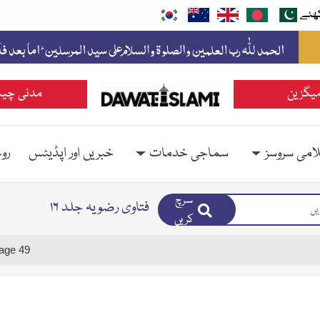
ھئے
یگزین
مدنی چین
امی سروسز
سماجی خدمات
خبریں اور اپڈیٹس
رو
سرچ
فتاوی رضویہ جلد ۱۶
کریں
age 49