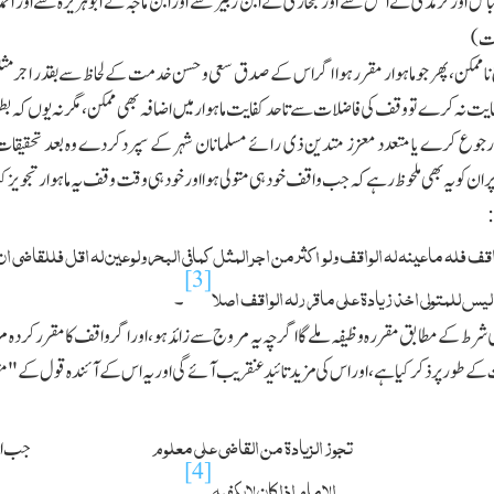
س اور ترمذی نے انس سے اور بخاری نے ابن زبیر سے اور ابن ماجہ نے ابوہریرہ سے اور احمد 
۔ت)
مکن،پھر جو ماہوار مقرر ہوا اگر اس کے صدق سعی وحسن خدمت کے لحاظ سے بقدر اجر مثل کے
ت نہ کرے تو وقف کی فاضلات سے تاحد کفایت ماہوار میں اضافہ بھی ممکن،مگر نہ یوں کہ بطور خو
رجوع کرے یا متعدد معزز متدین ذی رائے مسلمانان شہر کے سپردکردے وہ بعد تحقیقات
ان کو یہ بھی ملحوظ رہے کہ جب واقف خود ہی متولی ہوا اور خود ہی وقت وقف یہ ماہوار تجویز کیا
:
قف فلہ ماعینہ لہ الواقف ولو اکثر من اجر المثل کمافی البحر ولوعین لہ اقل فللقاضی ان
[3]
ی لیس للمتولی اخذ زیادۃ علی ماقررلہ الواقف اصلا
۔
 شرط کے مطابق مقررہ وظیفہ ملے گا اگرچہ یہ مروج سے زائد ہو،اور اگر واقف کا مقرر کردہ مر
ے طور پر ذکر کیا ہے، اور اس کی مزید تائید عنقریب آئے گی اور یہ اس کے آئندہ قول کے "مت
تجوز الزیادۃ من القاضی علی معلوم
جب ام
[4]
الامام اذا کان لایکفیہ
۔