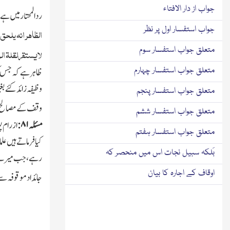
جواب از دار الافتاء
ردالمحتار میں ہے
جواب استفسار اول پر نظر
الظاھر انہ یلحق 
متعلق جواب استفسار سوم
لایستقرلقلۃ ال
متعلق جواب استفسار چہارم
ظاہر ہے کہ جس ک
وظیفہ زائد کئے ب
متعلق جواب استفسار پنجم
وقف کے مصالح او
متعلق جواب استفسار ششم
مسئلہ
۸۱:
از رام 
متعلق جواب استفسار ہفتم
کیافرماتے ہیں عل
بَلکہ سبیل نجات اس میں منحصر کہ
رہے،جب میرے اول
اوقاف کے اجارہ کا بیان
جائداد موقوفہ سے