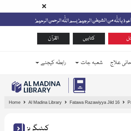
ل
کتابیں
القرآن
حانی علاج
شعبہ جات
رابطہ کیجئے
Home
Al Madina Library
Fatawa Razawiyya Jild 16
P
کیٹیگریز