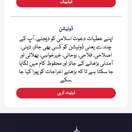
فیڈبیک
ڈونیشن
اپنے عطیات دعوت اسلامی کو دیجئے، آپ کے
چندے یعنی ڈونیشن کو کسی بھی جائز، دینی،
اصلاحی، فلاحی، روحانی، خیرخواہی، بھلائی اور
آمدنی بڑھانے کے جائز اور محفوظ کام میں لگایا
جا سکتا ہے تا کہ بڑھتے اخراجات کو پورا کیا جا
سکے.
ڈونیٹ کریں