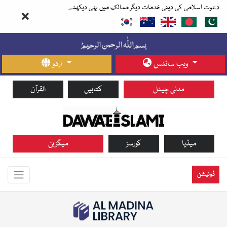
دعوت اسلامی کی دینی خدمات دیگر ممالک میں بھی دیکھئے
ویب سائٹس
اردو
مدنی چینل
کتابیں
القرآن
میڈیا
کورسز
میگزین
ڈونیشن