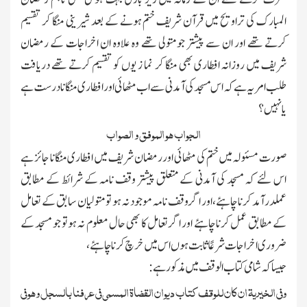
المبارك کی تراویح میں قرآن شریف ختم ہونے کے بعد شیرینی منگا کر تقسیم
کرتے تھے اور ان سے پیشتر جومتولی تھے وہ علاوہ ان اخراجات کے رمضان
شریف میں روزانہ افطاری بھی منگا کر نما ز یوں کو تقسیم کرتے تھے دریافت
طلب امریہ ہے کہ اس مسجد کی آمدنی سے اب مٹھائی اور افطاری منگانا درست ہے
یانہیں؟
الجواب ھو الموفق و الصواب
صورت مسئولہ میں ختم کی مٹھائی اور رمضان شریف میں افطاری منگانا جائز ہے
اس لئے کہ مسجد کی آمدنی کے متعلق پیشتر وقف نامہ کے شرائط کے مطابق
عملدرآمد کرنا چاہئے،اور اگر وقف نامہ موجود نہ ہو تو متولیان سابق کے تعامل
کے مطابق عمل کرنا چاہئے اور اگر تعامل کا بھی حال معلوم نہ ہوتو جو مسجد کے
ضروری اخراجات شرعًا ثابت ہوں اس میں خرچ کرنا چاہئے،
جیسا کہ شامی کتاب الوقف میں مذکور ہے:
وفی الخیریۃ ان کان للوقف کتاب دیوان القضاۃ المسمی فی عرفنا بالسجل وھو فی