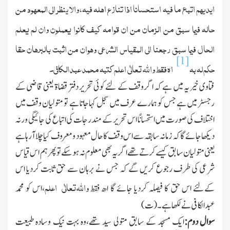
ایدیھم اتبع ما فیہ استحسانا اذا تنازع اھلہ فیہ،والا ینظر الی المعھود من
حالہ فیما سبق من الزمان من ان قوامہ کیف کانوا یعملون وان لم یعلم
الحال فیما سبق رجعنا الی المقیاس الشرعی وھوان من اثبت بالبرھان حقا
[1]
حکم لہ بہ
اھ فقط واﷲ تعالٰی اعلم کتبہ محمد عبدالکافی۔
فتاوی خیریہ میں ہے کہ اگر وقف کے لئے کوئی تحریر دفتر قضاۃ یعنی قاضی کے
رجسٹر میں ہے جس کو ہمارے عرف میں سجل کہاجاتا ہے تو متولیان وقف میں
اختلاف کی صورت میں استحسانًا اس تحریر کے مندرجات کی اتباع کی جائیگی ورنہ
دیکھا جائے گا کہ زمانہ سابقہ سے اس وقف کاحال معہود و معروف کیا چلا آرہا ہے
یعنی متولیان سابق کیسے کرتے تھے اگر یہ بھی معلوم نہ ہوسکے تو پھر ہم اس قیاس
شرعی کی طرف رجوع کریں گے کہ جس نے برہان سے حق ثابت کردیا اس
واﷲتعالٰی اعلم
کےلئے اس حق کا فیصلہ کردیا جائے گا اھ فقط
،اس کو محمد
عبدالکافی نے لکھاہے۔(ت)
سوال دوم:
ایك مسجد کے سابق متولی سید تھے،وہ بہت نیك وسادہ طبیعت