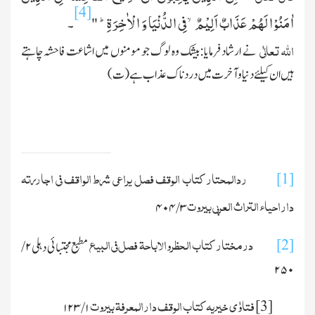
[4]
اٰمَنُوْا لَهُمْ عَذَابٌ اَلِیْمٌۙ-فِی الدُّنْیَا وَ الْاٰخِرَةِؕ-
۔
"
اﷲ تعالٰی
نے ارشاد فرمایا:بیشك وہ لوگ جو مومنوں میں اشاعت فاحشہ چاہتے
ہیں ان کیلئے دنیا وآخرت میں درد ناك عذاب ہے(ت)
ردالمحتار کتاب الوقف
ف
صل یراعی شرط الواقف فی اجاررتہ
[1]
داراحیاء التراث العربی بیروت
۳/ ۴۰۴
درمختار کتاب الحظروالاباحۃ فصل فی البیع
[2]
مطبع مجتبائی دہلی
۲/
۲۵۰
فتاوٰی خیریہ کتاب الوقف دارالمعرفۃ بیروت
[3]
۱/ ۱۲۳