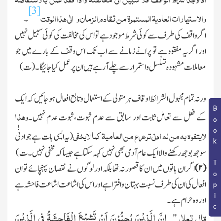
[3]
والاستیمارات العادیۃ المستمرۃ من تقادم الزمان و
الٰی ھذاالوقت
۔
اگر واقف کی طرف سے کوئی شرط موجود ہے تو اس کی مخالفت کی کوئی سبیل نہیں
اور اگر یہ مفقود ہے تو پرانے زمانے سے اب تك اس وقف کے بارے
میں جو
معاملات
مشہودہ تسلسل و استمرار سے چلے آرہے ہیں ان پر عمل کیا جائیگا۔(ت)
ورنہ تمام مجہول الشرائط اوقاف ہر متولی کے استعمال وتابع افعال ہوجائیں کہ ایك
Book Topic
وھذا
کے فعل سے تعامل ثابت اور سابق سے عدم ثبوت،ثبوت عدم نہیں۔
لایتفوہ بہ من لہ ادنی ترعرع من العامیۃ کما لایخفی
(یہ ایسی بات ہے جو ادنٰی
سوجھ بوجھ رکھنے والاایك عام آدمی بھی نہیں کہہ سکتا ہے جیسا کہ مخفی نہیں۔ت)
(
۲)
اگر ان باتوں میں ان کا قصور نہ تھا بلکہ اور لوگوں نے نقصان پہنچائے تو ان
افعال کی ان کی طرف نسبت بہتان وافترا ہے اور اس کی اشاعت اشاعت فاحشہ ہے
اور وہ حرام ہے۔
قال تعالٰی
اِنَّ الَّذِیْنَ یُحِبُّوْنَ اَنْ تَشِیْعَ الْفَاحِشَةُ فِی الَّذِیْنَ
"