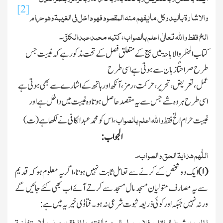
[2]
والاشارۃ بالید وکل مایفھم منہ المقصود فھو داخل فی الغیبۃ وھو حرام
الخ فقط واﷲ تعالٰی اعلم بالصواب،کتبہ محمد عبدالکافی۔
کتاب الحظر والاباحۃ میں بیع کے متعلق فصل کے تحت مذکور ہے کہ غیبت جس
طرح صراحتًا زبان سے ہوتی ہے اسی طرح
عمل،تعریض،تحریر،حرکت،رمز،آنکھ اور ہاتھ کے اشارے سے بھی ہوتی ہے
اسی طرح ہر وہ شے جس سے یہ مقصدحاصل ہوتا وہ غیبت میں داخل ہے اور
واﷲ اعلم بالصواب
غیبت حرام الخ فقط
،اس کو محمد عبدالکافی نے لکھا ہے(ت)
الجواب:
اللّٰھم ھدایۃ الحق والصواب۔
(
۱)
ایك دو شخص کے کرنے سے تعامل ثابت نہیں ہوتا،اگریہ معلوم ہوکہ قدیم
سے یہ مصارف متولیان مسجد مال مسجد سے کرتے آئے اب بھی کئے جائیں گے
ورنہ نہیں جبکہ اور کوئی ذریعہ ثبوت شرعی نہ ہو۔فتاوٰی خیریہ میں ہے:
اذاوجد شرط الواقف فلا سبیل الی مخالفتہ واذا فقد عمل بالاستفاضۃ