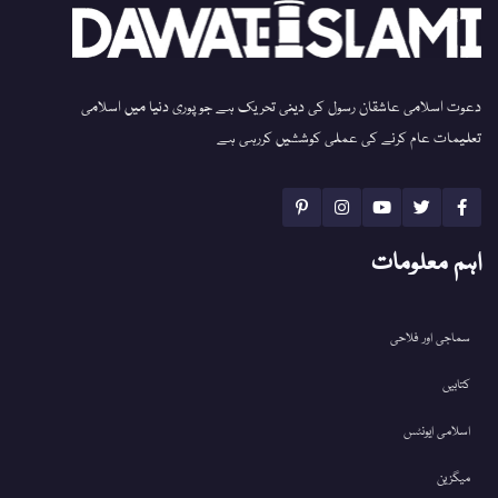
دعوت اسلامی عاشقان رسول کی دینی تحریک ہے جو پوری دنیا میں اسلامی
تعلیمات عام کرنے کی عملی کوششیں کررہی ہے
اہم معلومات
سماجی اور فلاحی
کتابیں
اسلامی ایونٹس
میگزین