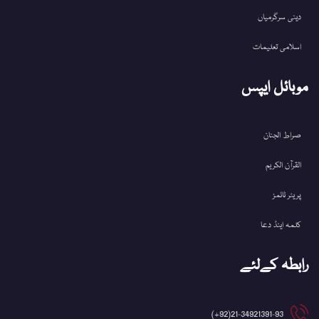
دینی سرگرمیاں
اسلامی تعلیمات
موبائل ایپس
صراط الجنان
القرآن الکریم
پریئر ٹائمز
کلمہ اینڈ دعا
رابطہ کےلئے
21-34921391-93(92+)