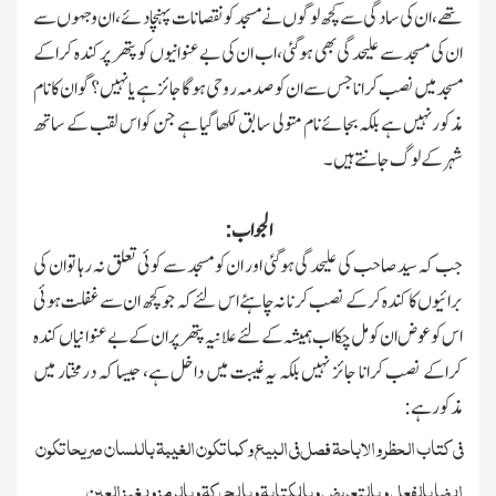
تھے،ان کی سادگی سے کچھ لوگوں نے مسجد کو نقصانات پہنچا دئے،ان وجہوں سے
ان کی مسجد سے علیحدگی بھی ہوگئی،ا ب ان کی بے عنوانیوں کو پتھر پر کندہ کراکے
مسجد میں نصب کرانا جس سے ان کو صدمہ روحی ہوگا جائز ہے یانہیں؟گوان کا نام
مذکورنہیں ہے بلکہ بجائے نام متولی سابق لکھا گیا ہے جن کو اس لقب کے ساتھ
شہر کے لوگ جانتے ہیں۔
الجواب:
جب کہ سید صاحب کی علیحدگی ہوگئی اور ان کو مسجد سے کوئی تعلق نہ رہا تو ان کی
برائیوں کا کندہ کرکے نصب کرنا نہ چاہئے اس لئے کہ جو کچھ ان سے غفلت ہوئی
اس کو عوض ان کو مل چکا اب ہمیشہ کےلئے علانیہ پتھر پر ان کے بے عنوانیاں کندہ
کراکے نصب کرانا جائز نہیں بلکہ یہ غیبت میں داخل ہے، جیسا کہ درمختار میں
مذکور ہے:
فی کتاب الحظر والاباحۃ فصل فی البیع وکما تکون الغیبۃ باللسان صریحا تکون
ایضا بالفعل و بالتعریض وبالکتابۃ وبا لحرکۃ وبالرمز وبغمز العین