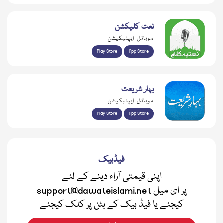
نعت کلیکشن
موبائل ایپلیکیشن
Play Store
App Store
بہار شریعت
موبائل ایپلیکیشن
Play Store
App Store
فیڈبیک
اپنی قیمتی آراء دینے کے لئے
support@dawateislami.net پر ای میل
کیجئے یا فیڈ بیک کے بٹن پر کلک کیجئے