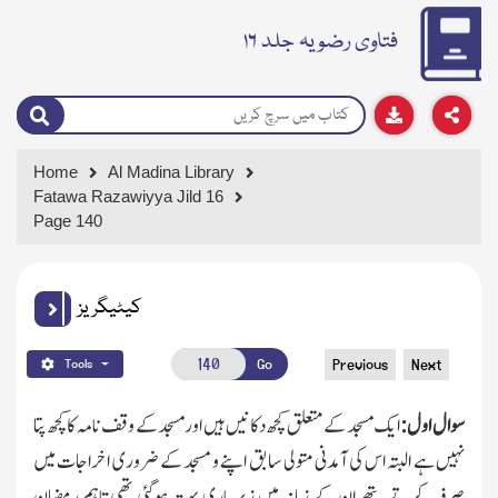
فتاوی رضویہ جلد ۱۶
Home
Al Madina Library
Fatawa Razawiyya Jild 16
Page 140
کیٹیگریز
Go
Previous
Next
Tools
سوال اول:
ایك مسجد کے متعلق کچھ دکانیں ہیں اور مسجدکے وقف نامہ کا کچھ پتا
نہیں ہے البتہ اس کی آمدنی متولی سابق اپنے و مسجد کے ضروری اخراجات میں
صرف کرتے تھے ان کے زمانہ میں زیر باری بہت ہوگئی تھی تاہم رمضان