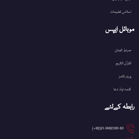
اسلامی تعلیمات
موبائل ایپس
صراط الجنان
القرآن الکریم
پریئر ٹائمز
کلمہ اینڈ دعا
رابطہ کےلئے
21-34921391-93(92+)