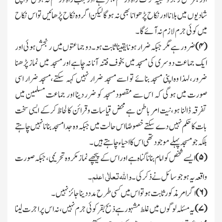
شادیوں میں بلانا اور نکاح پڑھوانا بھی نہ ہوگا لیکن اگر وہ نکاح پڑھائیں تو اس نکاح
میں کوئی جرم لازم نہ آئے گا۔
(
۴)
ضرور ہے مگر جبکہ ضرار ہونا یقینا ثابت ہو۔دو جماعتوں میں رنجش ہوئی اور
ایك جماعت دوسری کی مسجد میں بخوف فتنہ آنا نہ چاہے اور مسجد میں نماز پڑھنا
ضرور،لہذا وہ اپنی مسجد بنائے تو اسے مسجد ضرار نہیں کہہ سکتے،مسجد ضرار اسی
صورت میں ہوگی کہ اس سے مقصود مسجد کو ضرر دینا اور جماعت مسلمین میں
تفرقہ ڈالنا ہو،نیت امر باطن ہے محض قیاسات وقرائن کا لحاظ کرکے ایسی سخت
بات کا حکم نہیں دے سکتے خصوصًا اس حالت میں جبکہ وہ جدامسجد بنانا نہیں چاہتے
بلکہ جو مسجد پہلے موجودتھی اس کا احیاء چاہتے ہیں۔
(
۵)
ایسے شخص کو امام بنانا گناہ ہے اور اس کے پیچھے نماز مکروہ تحریمی،جبکہ صورت
واﷲتعالٰی اعلم
واقعہ یہ ہوجو سائل نے ذکر کی۔
۔
(
۶)
اگر امر مذکور ثابت ہو تو اس میں کسی طرح مدد دینا جائز نہیں۔
(
۷)
یہ مسئلہ لوگوں میں غلط مشہور ہے ذبح بقر کوئی جرم نہیں،نہ اس پر اجرت لینا