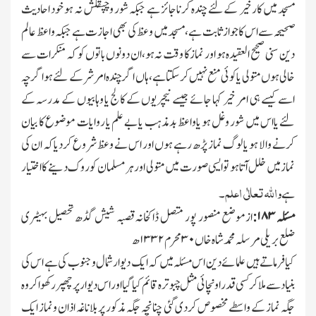
مسجد میں کارخیر کےلئے چندہ کرناجائز ہے جبکہ شور وچپقلش نہ ہو خود احادیث
صحیحہ سے اس کا جواز ثابت ہے،مسجد میں وعظ کی بھی اجازت ہے جبکہ واعظ عالم
دین سنی صحیح العقیدہ ہو اور نماز کا وقت نہ ہو،ان دونوں باتوں کو کہ منکرات سے
خالی ہوں متولی یاکوئی منع نہیں کرسکتا ہے،ہاں اگر چندہ امر شر کے لئے ہو اگرچہ
اسے کیسے ہی امر خیر کہا جائے جیسے نیچریوں کے کالج یا وہابیوں کے مدرسہ کے
لئے یااس میں شور وغل ہو یاواعظ بدمذہب یا بے علم یا روایات موضوع کا بیان
کرنے والا ہو یا لوگ نماز پڑھ رہے ہوں اور اس نے وعظ شروع کردیاکہ ان کی
نماز میں خلل آتا ہو تو ایسی صورت میں متولی اور ہر مسلمان کو روك دینے کا اختیار
واﷲ تعالٰی اعلم
ہے
۔
مسئلہ
۱۸۳:
ازموضع منصور پور متصل ڈاکخانہ قصبہ شیش گڈھ تحصیل بہیٹری
ضلع بریلی مرسلہ محمد شاہ خاں
۳۰
محرم
۱۳۳۲
ھ
کیافرماتے ہیں علمائے دین اس مسئلہ میں کہ ایك دیوار شمال وجنوب کی ہے اس کی
بنیاد سے ملا کر کسی قدر اونچائی مثل چبوترہ قائم کیا گیا اور اس دیوار پر چھپر رکھواکر وہ
جگہ نماز کے واسطے مخصوص کردی گئی چنانچہ جگہ مذکور پر بلانا غہ اذان ونماز ایك