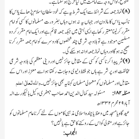
ممنوع،تو اس وجہ سے امامت میں کیاحرج ہوسکتا ہے۔
(
۸)
نماز جمعہ کے شرائط سے ایك شرط یہ ہے کہ خود سلطان اسلام پڑھائے یا اس کا
نائب یا اس کا ماذون اور جہاں یہ نہ ہوں وہاں بضرورت مسلمانوں کا کسی کو امام
مقرر کرلینا معتبر رکھا ہے ایسی بستی میں جبکہ جمعہ قائم ہے اور ایك امام مقرر کر دہ
مسلمین موجود ہے تو بلاوجہ شرعی چند شخصوں کا دوسرے کو امام جمعہ مقرر کرنا
صحیح نہ ہوگا اور وہاں نماز جمعہ ادا نہ ہوسکے گی۔
(
۹)
شر پیدا کرنا کسی کو کسی کے مقابل جائز نہیں اور دینی معظم کی بلاوجہ شرعی
مخالفت اور پر شر ہے ہاں جو فقط دنیوی وجاہت رکھتا ہو اسے معزز اور اس کے
واﷲتعالٰی اعلم
مقابل اور مسلمانوں کو معمولی مسلمان کہنا یہ بھی جائز نہیں۔
مسئلہ
۱۸۲:
مسئولہ سید کمال الدین احمد صاحب جعفری وکیل ہائیکورٹ الہ
آباد
۲۹
محرم
۱۳۳۲
ھ
عید گاہ یا مسجد میں وعظ یا چندہ اسلامی مذہبی کاموں کے لئے کرنا عام مسلمانوں کو
جائز ہے اور متولی کو اس کے روکنے کا حق ہے یانہیں؟
الجواب: