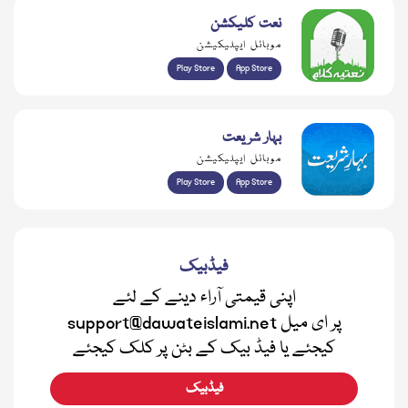
نعت کلیکشن
موبائل ایپلیکیشن
Play Store
App Store
بہار شریعت
موبائل ایپلیکیشن
Play Store
App Store
فیڈبیک
اپنی قیمتی آراء دینے کے لئے
support@dawateislami.net پر ای میل
کیجئے یا فیڈ بیک کے بٹن پر کلک کیجئے
فیڈبیک