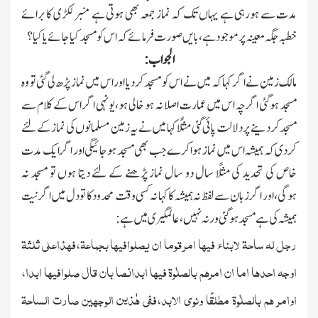
مدت سے ہورہی ہے یہاں تك کہ نماز جمعہ بھی ہوتی ہے منبر لکڑی کا برائے
خطبہ جگہ معینہ پر موجود ہے،بایں صورت فرمائے کہ اس کو مسجد کیا جائے یا کیا؟
الجواب:
مالك زمین نے اگر کہا کہ میں نے اس کو مسجد کردیا اور اس میں نماز پڑھ لی گئی تو وہ
مسجد ہوگئی اگرچہ اس میں عمارت اصلا نہ ہو خالی ہو،یونہی اگر اس کے کلام سے
مسجد کردینے پر دلالت پائی گئی مثلًا کہا میں نے یہ زمین مسلمانوں کی نماز کےلئے
کردی کہ ہمیشہ اس میں نماز ہواکرے جب بھی مسجد ہوجائیگی اور اگر ایك مدت
خاص کی تحدید کی مثلًا سال دو سال نماز پڑھنے کے لئے دیتا ہوں تو مسجد نہ
ہوگی،اور اگر زبان سے لفظ نہ ہمیشہ کا کہا نہ کسی وقت محدود کا تو دل میں اگر نیت
ہمیشہ کی ہے مسجد ہوگئی ورنہ نہیں،عالمگیری میں ہے:
رجل لہ ساحۃ لابناء فیہا امر قوما ان یصلوافیہا بجماعۃ،فھذاعلی ثلثۃ
اوجہ احدھا اما ان امرھم بالصلٰوۃ فیہا ابدانصا بان قال صلوافیہا ابدا،
اوامر ھم بالصلٰوۃ مطلقًا ونوی الابد،ففی ھٰذین الوجھین صارت الساحۃ