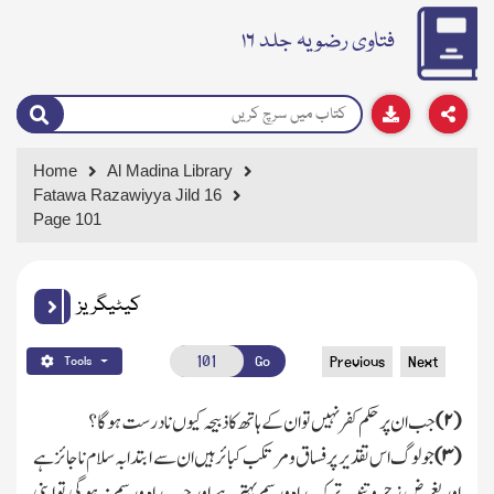
فتاوی رضویہ جلد ۱۶
Home
Al Madina Library
Fatawa Razawiyya Jild 16
Page 101
کیٹیگریز
Go
Previous
Next
Tools
(
۲)
جب ان پر حکم کفر نہیں تو ان کے ہاتھ کاذبیحہ کیوں نادرست ہوگا؟
(
۳)
جو لوگ اس تقدیر پر فساق ومرتکب کبائر ہیں ان سے ابتدابہ سلام ناجائز ہے
اور بغرض زجر وتنبیہ ترك راہ ورسم بہتر ہے اور جب راہ ورسم نہ ہوگی تو اپنی