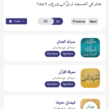
عشر فی المسجد
نورانی کتب خانہ پشاور
۲/ ۴۵۵
Go
Previous
Next
Tools
صراط الجنان
موبائل ایپلیکیشن
Play Store
App Store
معرفۃ القرآن
موبائل ایپلیکیشن
Play Store
App Store
فیضانِ حدیث
موبائل ایپلیکیشن