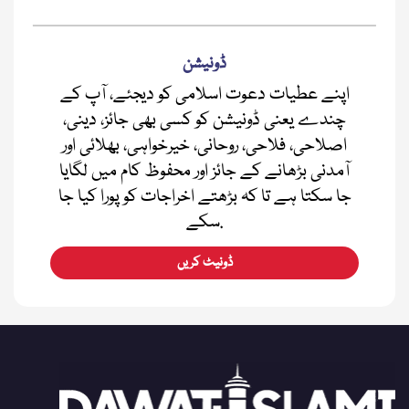
ڈونیشن
اپنے عطیات دعوت اسلامی کو دیجئے، آپ کے
چندے یعنی ڈونیشن کو کسی بھی جائز، دینی،
اصلاحی، فلاحی، روحانی، خیرخواہی، بھلائی اور
آمدنی بڑھانے کے جائز اور محفوظ کام میں لگایا
جا سکتا ہے تا کہ بڑھتے اخراجات کو پورا کیا جا
سکے.
ڈونیٹ کریں