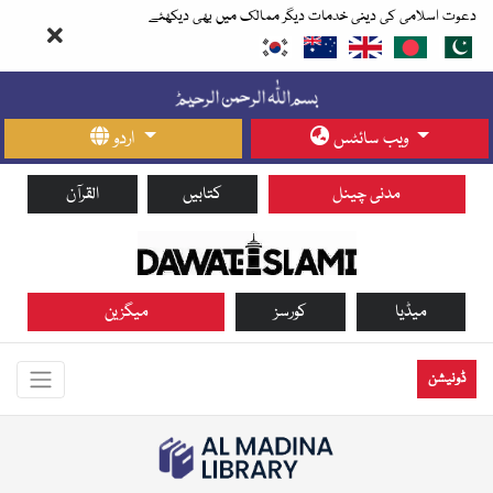
دعوت اسلامی کی دینی خدمات دیگر ممالک میں بھی دیکھئے
ویب سائٹس
اردو
مدنی چینل
کتابیں
القرآن
میڈیا
کورسز
میگزین
ڈونیشن