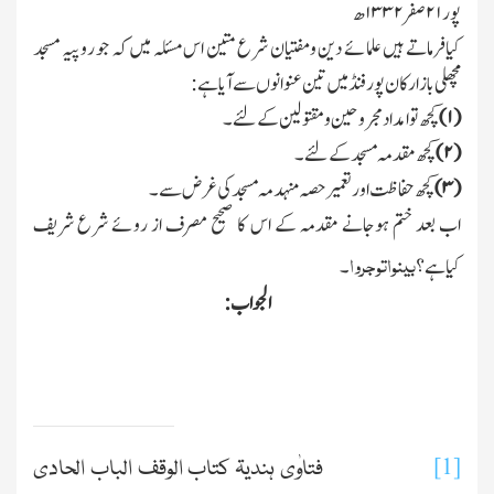
پور
۲۱
صفر
۱۳۳۲
ھ
کیافرماتے ہیں علمائے دین ومفتیان شرع متین اس مسئلہ میں کہ جو روپیہ مسجد
مچھلی بازار کان پورفنڈ میں تین عنوانوں سے آیا ہے:
(
۱)
کچھ تو امدا د مجروحین ومقتولین کےلئے۔
(
۲)
کچھ مقدمہ مسجد کےلئے۔
(
۳)
کچھ حفاظت اور تعمیر حصہ منہدمہ مسجد کی غرض سے۔
اب بعد ختم ہوجانے مقدمہ کے اس کا صحیح مصرف از روئے شرع شریف
بینواتوجروا
کیاہے؟
۔
الجواب:
[1]
فتاوٰی ہندیۃ کتاب الوقف الباب الحادی