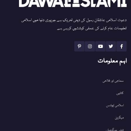
دعوت اسلامی عاشقان رسول کی دینی تحریک ہے جو پوری دنیا میں اسلامی
تعلیمات عام کرنے کی عملی کوششیں کررہی ہے
اہم معلومات
سماجی اور فلاحی
کتابیں
اسلامی ایونٹس
میگزین
دینی سرگرمیاں