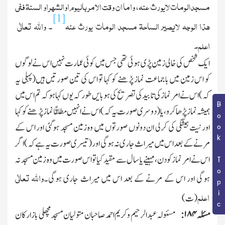
مسجدالومات لایورث عنہ، واما ان وقت الامر بالیوم اوالشھر او السنۃ ففی
[1]
ھذا الوجہ لایصیر الساحۃ مسجد الومات یورث عنہ
واﷲ تعالٰی
۔
اعلم۔
ایك شخص کی خالی زمین پڑی ہوئی تھی جس میں کوئی عمارت نہیں اس نے لوگوں
کو اس زمین میں باجماعت نماز پڑھنے کو کہا تو اس کی تین صورتیں ہیں(پہلی یہ
کہ)اس نے امر نماز کی تابید کی تصریح کی ہو بایں طور کہ یوں کہا ہو کہ تم اس میں
Book Topic
ہمیشہ نماز پڑھا کرو،یا(دوسری صورت یہ کہ)اس نے انہیں مطلقًا نماز پڑھنے کو کہا
اور نیت ہمیشگی کی کرلی ان دونوں صورتوں میں وہ زمین مسجد ہوگئی اور اس کے
مرنے کے بعد اس میں میراث جاری نہ ہوگی اور(تیسری صورت یہ ہے کہ)اگر
اس نے امر نماز کو دن،مہینے یا سال سے مقیدکیا تو اس صورت میں وہ زمین مسجد نہ
واﷲ تعالٰی
ہوگی اور اس کے مرنے کے بعد اس میں میراث جاری ہوگی۔
اعلم
(ت)
مسئلہ
۱۸۴:
مسئولہ عبدالرحیم وکریم احمد صاحبان متولیان مسجد مچھلی بازار کان