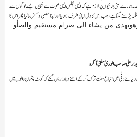
 گے۔ہمارے سنی بھائیوں پرلازم ہے کہ ایسی مجلس ایسی صحبت سے بچیں،ایسے لوگوں سے
مہ پڑھنے لگتاہے،جب اس کا دل اپنی طرف لبھایا اور اپنا مطعی ومسخر بنالیا پھر اس کا
ھویھدی من یشاء الی صرام مستقیم والصلٰوۃ
ار علی صاحب الوریٰ مفتی آگرہ
نیائے دنٰی میں اتباع سنت ترك کرکے اتنے دیندار بن گئے کہ کوٹ پتلون والوں میں