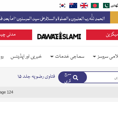
ھئے
یگزین
مدنی چین
امی سروسز
سماجی خدمات
خبریں اور اپڈیٹس
رو
سرچ
فتاوی رضویہ جلد ۱۵
کریں
age 124