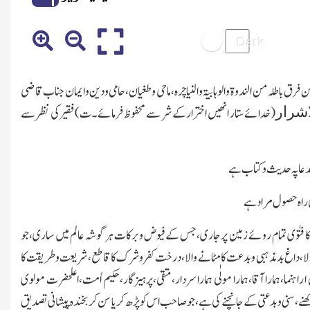
فرق باطلہ من الندوۃ والوہابیۃ والنیاچرہ،ماحی وطغیان،حامی ودین وایمان جناب قاضی
شرار
(خدائے ستار انھیں اخترار کے شر سے محفوظ فرمائے۔ت)فقیر کی نظر سے
دعا پہ حدیث وکتاب ہے
کی راہ حصول مرادہے
،جس کا فتوٰی تمام روئے زمین پرجاری،جس کے فیوض وبرکات ہر گوشہ عالم میں ساری،جو
ےوالا،داغ بد مذہبی و بدعت کا مٹانے والا،درخت کفر وشرك کا قاطع، شریعت وطریقت کا
ما،ہمارا آقا،ہمارا مولٰی ہمارا سردار،متقی،پرہیزگار،حکیم اُمت،اعلحضرت مولوی
نے،سنی وبدعتی کے جانچنے کی ہے،جو صاحب اس کو پڑھ کر یا سن کر بخندہ پیشانی تصدیق