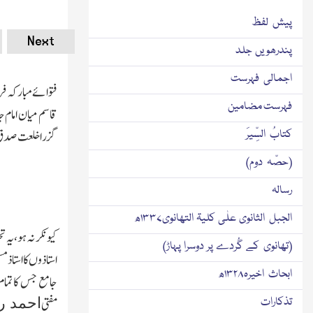
پیش لفظ
Next
پندرھویں جلد
اجمالی فہرست
فتوائے مبارکہ فر
فہرست مضامین
قاسم میان امام ج
کتابُ السِّیرَ
گزرا خلعت صدق وث
(حصّہ دوم)
رسالہ
الجبل الثانوی علٰی کلیۃ التھانوی۱۳۳۷ھ
کیونکر نہ ہو،یہ 
(تھانوی کے گُردے پر دوسرا پہاڑ)
استاذوں کااستاذ 
ابحاث اخیرہ۱۳۲۸ھ
جامع جس کا تمام
تذکارات
احمد ر
مفتی