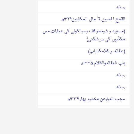
رسالہ
القمع ا لمبین لاٰ مال المکذبین۱۳۲۹ھ
(مسایرہ و شرحمواقف وسیالکوٹی کی عبارات میں
مکذّبوں کی سر شکنی)
(عقائد و کلامکا باب)
باب العقائدوالکلام ۱۳۳۵ھ
رسالہ
رسالہ
حجب العوارعن مخدوم بھار ۱۳۳۹ھ
(مخدوم بہار سے عیب کو روکنا)
رسالہ السوء والعقابعلی المسیح الکذاب۱۳۲۰ھ
(جھوٹے مسیح پر وبال اور عذاب)