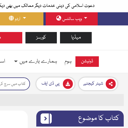
دعوت اسلامی کی دینی خدمات دیگر ممالک میں بھی دیک
ویب سائٹس
اردو
میڈیا
کورسز
م
ہوم
ہمارے بارے میں
اسل
ڈونیشن
شیئر کیجئے
پی ڈی ایف
کتاب کا موضوع