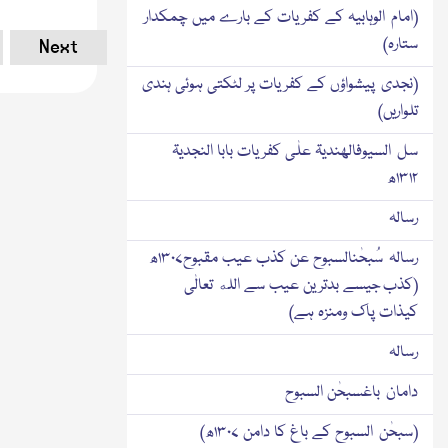
(امام الوہابیہ کے کفریات کے بارے میں چمکدار
ستارہ)
Next
(نجدی پیشواؤں کے کفریات پر لٹکتی ہوئی ہندی
تلواریں)
سل السیوفالھندیۃ علٰی کفریات بابا النجدیۃ
۱۳۱۲ھ
رسالہ
رسالہ سُبحٰنالسبوح عن کذب عیب مقبوح۱۳۰۷ھ
(کذب جیسے بدترین عیب سے الله تعالٰی
کیذات پاك ومنزہ ہے)
رسالہ
دامان باغسبحٰن السبوح
(سبحٰن السبوح کے باغ کا دامن ۱۳۰۷ھ)