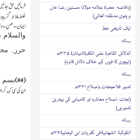
فرمائیں حق جانی
(بافاضہ حضرۃ علامہ مولانا حسنین رضا خاں
خلط ملط ہرگز پید
بریلوی مدظلہ العالی)
ایمان،دھن،دولت
ایک تاریخی خط
والسلام ع
رسالہ
حررہ محمد
الدلائل القاھرۃ علی الکفرۃالنیاشرۃ ۱۳۳۵ھ
(نیچری کا فروں کے خلاف دلائل قاہرہ)
رسالہ
بسم ا
۵۵)
(
تدبیر فلاحونجات واصلاح ۱۳۳۱ھ
ان کی سی کہہ کر ا
(نجات ،اصلاح معاشرہ اور کامیابی کی بہترین
تدبیریں)
رسالہ
الکوکبۃ الشھابیۃفی کفریات ابی الوھابیۃ۱۳۱۲ھ