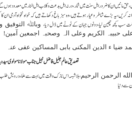
ں،حق مانیں ان کا ضرور اہل سنت میں شمار،ورنہ اہل بدعت وکلاب اہل النار میں معدود ہوں
ا نہ کریں،یہ بڑے شاطر وعیار ہوتے ہیں،وہ سبز باغ دکھاتے ہیں کہ خواہ نخواہ آدمی ان کا کل
وباﷲ التوفیق و
 سب کچھ چھین لیا،دونوں جہان کے ٹوٹے میں ڈال دیا،
لی حبیبہ الکریم وعلی الہ وصحبہ اجمعین آمین!
 ضیا ء الدین المکنی بابی المساکین عفی عنہ
تصدیق عالم جلیل فاضل نبیل جناب مولانا مولوی سید دید
لله الرحمن الرحیم
،بلا شبہہ اس نازك وقت میں بہت سے علماء درویش طلب د
ن سے دنیا