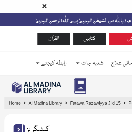
ل
کتابیں
القرآن
حانی علاج
شعبہ جات
رابطہ کیجئے
Home
Al Madina Library
Fatawa Razawiyya Jild 15
P
کیٹیگریز