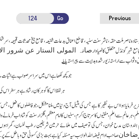
Go
Previous
ستادہ ناصر ملت حقہ،ناشر سنت سنیہ،قاطع اعناق بدعات شنیعہ،قامع بیخ محدثات قبیحہ،سرشکن 
صانہ المولی الستار عن شرور الا
امع شہر گونڈل متعلق کاٹھیاوار
واب سے اراستہ زیور شدہ ہدایت سے پیراستہ پایا
؎
جو کچھ لکھا ہے اس میں سراسر صواب ہے
اثبات م
ہر لفظ ا س کا گوہر کان رشاد ہے ہر سطر اس 
تحریر فرمایا ہوا اس بے نظیر کا ہے جس کی مثیل آج دنیا میں ملنا مشکل،جو فاضلوں کا فعل
مسلم،ہرعالم سے اعلم،مفتیوں کا سرتاج اکرم،سنیوں کا امام معظم،گلزار سنت کو شاداب فرمان
 ہندوستان مدح خوان،جس کی توصیف میں علمائے حرمین شریفین رطب للسان، گمراہوں ا راہن
ضاخان
صاحب ادام فیضہ الله الواہب،یہ مسئلہ کیا ہے بہت بڑی کسوٹی حق وباطل کے پرکھ