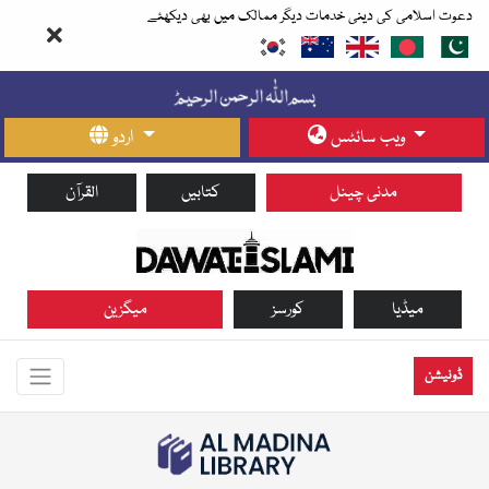
دعوت اسلامی کی دینی خدمات دیگر ممالک میں بھی دیکھئے
ویب سائٹس
اردو
مدنی چینل
کتابیں
القرآن
میڈیا
کورسز
میگزین
ڈونیشن