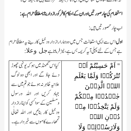
استخدام کی چار صورتیں اور ان کے احکام کافر کو رازدار بنانا مطلقًا حرام ہے:
۴
اب چار
صورتیں ہیں:
اول
اس سے ایسی استعانت جس میں وہ ہمارا راز دار ودخیل کار بنے یہ مطلقًاحرام
جل وعلا
ہے جس کے لئے پہلی آیہ کریمہ بس ہے،نیز فرماتاہے
:
اَمْ حَسِبْتُمْ اَنۡ
کیا اس گھمنڈ میں ہو کہ یونہی چھوڑ
"
دئے جاؤ گے اور ابھی وہ لوگ
تُتْرَکُوۡا وَلَمَّا یَعْلَمِ
علانیہ ظاہر نہ ہوئے جو تم میں سے
اللہُ الَّذِیۡنَ
جہاد کریں اور اﷲ ورسول
جٰہَدُوۡا مِنۡکُمْ
ومسلمین کے سوا کسی کو اپنا راز دار
وَلَمْ یَتَّخِذُوۡا مِنۡ
ودخیل کار بنائیں اور اﷲ تعالٰی
دُوۡنِ اللہِ
تمھارے کاموں سے خبردار ہے۔
وَلَارَسُوۡلِہٖ وَلَا