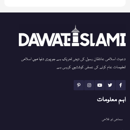
دعوت اسلامی عاشقان رسول کی دینی تحریک ہے جو پوری دنیا میں اسلامی
تعلیمات عام کرنے کی عملی کوششیں کررہی ہے
اہم معلومات
سماجی اور فلاحی