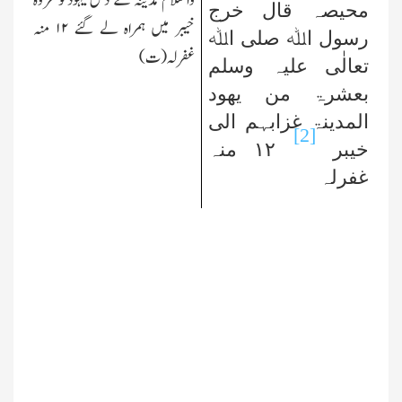
والسلام مدینہ کے دس یہودکو غزوہ
محیصہ قال خرج
خیبر میں ہمراہ لے گئے
۱۲
منہ
رسول اﷲ صلی اﷲ
غفرلہ(ت)
تعالٰی علیہ وسلم
بعشرۃ من یھود
المدینۃ غزابہم الی
[2]
خیبر
۱۲
منہ
غفرلہ