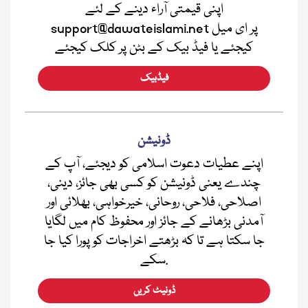
اپنی قیمتی آراء دینے کے لئے
support@dawateislami.net پر ای میل
کیجئے یا فیڈ بیک کے بٹن پر کلک کیجئے
فیڈبیک
ڈونیشن
اپنے عطیات دعوت اسلامی کو دیجئے، آپ کے
چندے یعنی ڈونیشن کو کسی بھی جائز، دینی،
اصلاحی، فلاحی، روحانی، خیرخواہی، بھلائی اور
آمدنی بڑھانے کے جائز اور محفوظ کام میں لگایا
جا سکتا ہے تا کہ بڑھتے اخراجات کو پورا کیا جا
سکے.
ڈونیٹ کریں