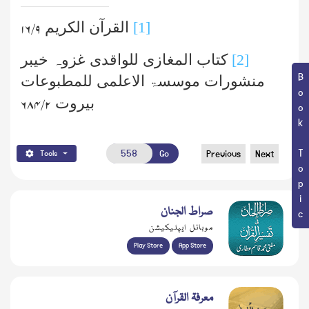
[1]
القرآن الکریم
۹/ ۱۶
[2]
کتاب المغازی للواقدی غزوہ خیبر
Book Topic
منشورات موسسۃ الاعلمی للمطبوعات
بیروت
۲/ ۶۸۴
Go
Previous
Next
Tools
صراط الجنان
موبائل ایپلیکیشن
Play Store
App Store
معرفۃ القرآن