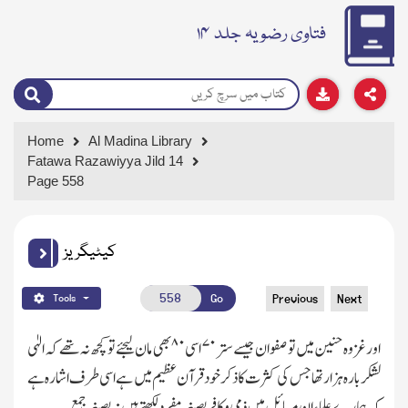
فتاوی رضویہ جلد ۱۴
Home
Al Madina Library
Fatawa Razawiyya Jild 14
Page 558
کیٹیگریز
Go
Previous
Next
Tools
۸۰
۷۰
اور غزوہ حنین میں تو صفوان جیسے ستر
اسی
بھی مان لیجئے تو کچھ نہ تھے کہ الہٰی
لشکر بارہ ہزار تھا جس کی کثر ت کا ذکر خود قرآن عظیم میں ہے اسی طرف اشارہ ہے
کہ ہمارے علماء ان مسائل میں ذمی وکافر بصیغہ مفرد لکھتے ہیں نہ بصیغہ جمع۔