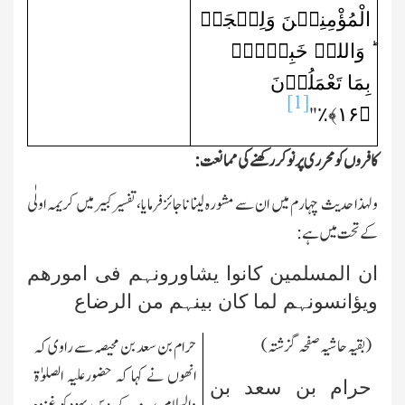
الْمُؤْمِنِیۡنَ وَلِیۡجَۃً
ؕ وَاللہُ خَبِیۡرٌۢ
بِمَا تَعْمَلُوۡنَ
[1]
﴾٪
۱۶
﴿
"
کافروں کو محرری پر نوکر رکھنے کی ممانعت:
ولہذا حدیث چہارم میں ان سے مشورہ لینا ناجائزفرمایا،تفسیر کبیرمیں کریمہ اولٰی
کے تحت میں ہے:
ان المسلمین کانوا یشاورونہم فی امورھم
ویؤانسونہم لما کان بینہم من الرضاع
(بقیہ حاشیہ صفحہ گزشتہ)
حرام بن سعد بن محیصہ سے راوی کہ
انھوں نے کہا کہ حضورعلیہ الصلوٰۃ
حرام بن سعد بن