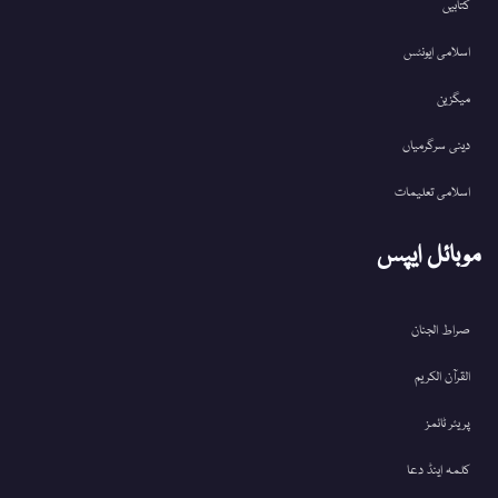
کتابیں
اسلامی ایونٹس
میگزین
دینی سرگرمیاں
اسلامی تعلیمات
موبائل ایپس
صراط الجنان
القرآن الکریم
پریئر ٹائمز
کلمہ اینڈ دعا