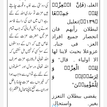
فَاِنَّ الۡعِزَّۃَ
الغلبۃ(
کی دوستی سے غلبہ وقوت چاہتے
لِلہِ جَمِیۡعًا
ہیں عزت تو ساری اﷲ کے لئے
ہے اس میں ان کی رائے فاسد
﴾ؕ
۱۳۹
﴿
)تعلیل
ہونے پر دلیل فرمائی کہ جب تمام
لبطلان رأیھم فان
عزتیں حضرت عزت کےلئے
انحصار جمیع افراد
خاص ہیں کہ اس کے دوستوں
العزۃ فی جنابہ
کے سواکسی کو نہیں مل سکتیں کہ
عزوعلا بحیث
لاینا لھا
اﷲ تعالٰی فرماتاہے عزت صرف
وَ
الا اولیاء ہ قال"
اﷲ تعالٰی ورسول اور مسلمانوں
لِلہِ الْعِزَّۃُ وَ
کے لئے ہے تو اس سے واجب ہو ا
لِرَسُوۡلِہٖ وَ
کہ غیروں سے عزت چاہنا باطل
لِلْمُؤْمِنِیۡنَ
"
اور ان سے نفع پہنچنا محال(مختصرا)
یقضی ببطلان التعزز
بغیرہ واستحالۃ
[2]