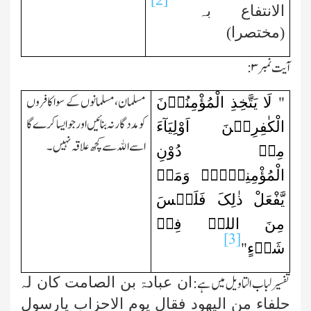
الانتفاع بہ
(مختصرا)
آیت نمبر
۳:
لَا یَتَّخِذِ الْمُؤْمِنُوۡنَ
مسلمان،مسلمانوں کے سوا کافروں
"
کو مدد گار نہ بنائیں اور جو ایسا کرے گا
الْکٰفِرِیۡنَ اَوْلِیَآءَ
اسے اﷲ سے کچھ علاقہ نہیں۔
مِنۡ دُوْنِ
الْمُؤْمِنِیۡنَۚ وَمَنۡ
یَّفْعَلْ ذٰلِکَ فَلَیۡسَ
مِنَ اللہِ فِیۡ
[3]
شَیۡءٍ
"
ان عبادۃ بن الصامت کان لہ
تفسیر لباب التاویل میں ہے:
حلفاء من الیھود فقال یوم الاحزاب یارسول