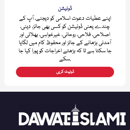
ڈونیشن
اپنے عطیات دعوت اسلامی کو دیجئے، آپ کے
چندے یعنی ڈونیشن کو کسی بھی جائز، دینی،
اصلاحی، فلاحی، روحانی، خیرخواہی، بھلائی اور
آمدنی بڑھانے کے جائز اور محفوظ کام میں لگایا
جا سکتا ہے تا کہ بڑھتے اخراجات کو پورا کیا جا
سکے.
ڈونیٹ کریں