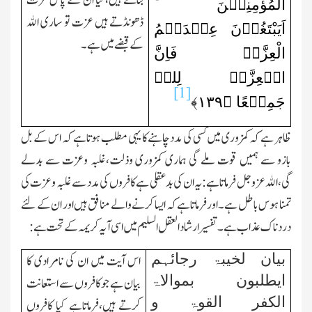
بناتے ہیں،کیا ان کے پاس عزت
الْمُؤْمِنِیۡنَ ؕ
ڈھونڈتے ہیں عزت تو ساری اﷲ
اَیَبْتَغُوۡنَ عِنۡدَہُمُ
کے قبضے میں ہے۔
الْعِزَّۃَ فَاِنَّ
الۡعِزَّۃَ لِلہِ
[1]
جَمِیۡعًا ﴿
۱۳۹
﴾
ظاہر ہے کہ کمزوری میں کسی کی مدد چاہنے کا یہی مطلب ہوتاہے کہ ا س کے بل
بازو سے ہمیں قوت ملے گی ہماری کمزوری وذلت،غلبہ وعزت سے بدلے
گی،اﷲ عزوجل فرماتاہے:یہ ان کی بدعقلی ہے کافروں کی مدد سے غلبہ وعزت کی
تمنا ہوس باطل ہے۔اورفرماتاہے کہ ایسا کرنے والے منافق ہیں اور ان کے لئے
دردناك عذاب ہے۔تفسیر ارشاد العقل السلیم میں اسی آیہ کریمہ کے تحت ہے:
بیان لخیبۃ رجائہم
اس آیت میں ان کی نامرادی کا
ایطلبون بموالاۃ
بیان ہے جو کافروں سے استعانت
الکفر القوۃ و
کرتے ہیں،فرماتاہے کیا کافروں