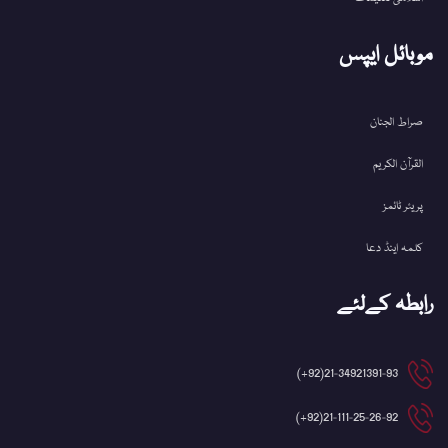
موبائل ایپس
صراط الجنان
القرآن الکریم
پریئر ٹائمز
کلمہ اینڈ دعا
رابطہ کےلئے
21-34921391-93(92+)
21-111-25-26-92(92+)