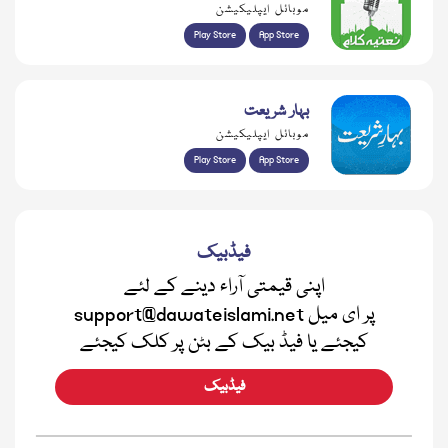
موبائل ایپلیکیشن
Play Store
App Store
بہار شریعت
موبائل ایپلیکیشن
Play Store
App Store
فیڈبیک
اپنی قیمتی آراء دینے کے لئے
support@dawateislami.net پر ای میل
کیجئے یا فیڈ بیک کے بٹن پر کلک کیجئے
فیڈبیک