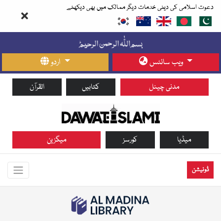
دعوت اسلامی کی دینی خدمات دیگر ممالک میں بھی دیکھئے
ویب سائٹس
اردو
مدنی چینل
کتابیں
القرآن
میڈیا
کورسز
میگزین
ڈونیشن