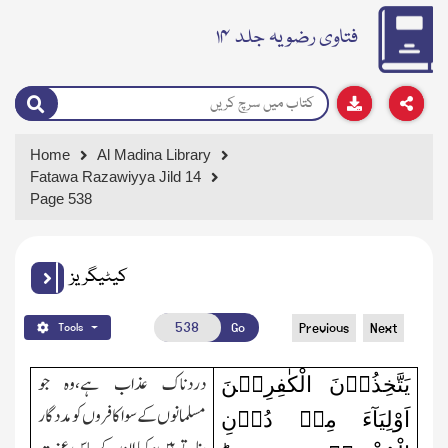
فتاوی رضویہ جلد ۱۴
Home
Al Madina Library
Fatawa Razawiyya Jild 14
Page 538
کیٹیگریز
Go
Previous
Next
Tools
یَتَّخِذُوۡنَ الْکٰفِرِیۡنَ
دردناك عذاب ہے،وہ جو
مسلمانوں کے سوا کافروں کو مددگار
اَوْلِیَآءَ مِنۡ دُوۡنِ