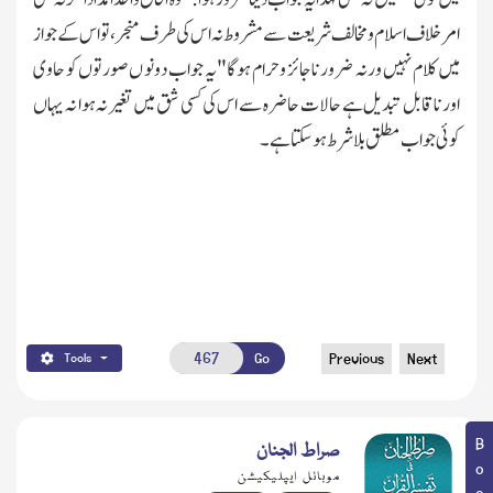
امرخلاف اسلام ومخالف شریعت سے مشروط نہ اس کی طرف منجر،تو اس کے جواز
میں کلام نہیں ورنہ ضرور ناجائز وحرام ہوگا"یہ جواب دونوں صورتوں کو حاوی
اور ناقابل تبدیل ہے حالات حاضرہ سے اس کی کسی شق میں تغیر نہ ہوا نہ یہاں
کوئی جواب مطلق بلاشرط ہوسکتاہے۔
Go
Previous
Next
Tools
صراط الجنان
موبائل ایپلیکیشن