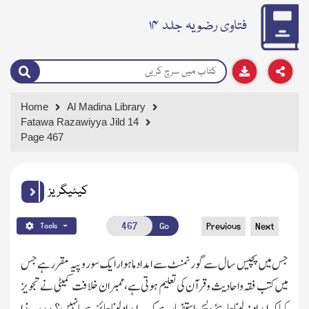
فتاوی رضویہ جلد ۱۴
Home
Al Madina Library
Fatawa Razawiyya Jild 14
Page 467
کیٹیگریز
Go
Previous
Next
Tools
جس میں پچیس سال سے گورنمنٹ سے امداد ماہوار ایك سوروپیہ مقرر ہے جس
میں کتب فقہ واحادیث وقرآن کی تعلیم ہوتی ہے،ممبران خلافت کمیٹی نے تجویز
کیا کہ امداد نہ لینا چاہئے،پس استفسار ہے کہ یہ امداد لینا جائزہے یا نہیں؟ مدرسہ ہذا