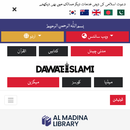
دعوت اسلامی کی دینی خدمات دیگر ممالک میں بھی دیکھئے
ویب سائٹس
اردو
مدنی چینل
کتابیں
القرآن
میڈیا
کورسز
میگزین
ڈونیشن