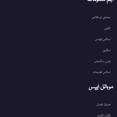
سماجی اور فلاحی
کتابیں
اسلامی ایونٹس
میگزین
دینی سرگرمیاں
اسلامی تعلیمات
موبائل ایپس
صراط الجنان
القرآن الکریم