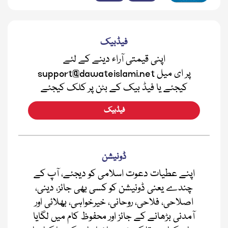
فیڈبیک
اپنی قیمتی آراء دینے کے لئے
support@dawateislami.net پر ای میل
کیجئے یا فیڈ بیک کے بٹن پر کلک کیجئے
فیڈبیک
ڈونیشن
اپنے عطیات دعوت اسلامی کو دیجئے، آپ کے
چندے یعنی ڈونیشن کو کسی بھی جائز، دینی،
اصلاحی، فلاحی، روحانی، خیرخواہی، بھلائی اور
آمدنی بڑھانے کے جائز اور محفوظ کام میں لگایا