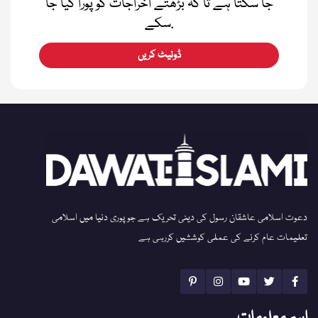
جا سکتا ہے تا کہ بڑھتے اخراجات کو پورا کیا جا
سکے.
ڈونیٹ کریں
دعوت اسلامی عاشقان رسول کی دینی تحریک ہے جو پوری دنیا میں اسلامی
تعلیمات عام کرنے کی عملی کوششیں کررہی ہے
اہم معلومات