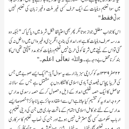
میں سوا تعلیم دینیات کے ایك حرف کسی غیر ملت وغیر زبان کی تعلیم نہیں
فقط
ہوتی
"
اس کا جواب مطلق جواز ہوتا مگر پھر بھی احتیاطًا شکل شرط میں دیا گیا کہ"جبکہ وہ
مدرسہ صرف دینیات کاہے اور امداد کی بناء پر انگریزی وغیرہ اس میں داخل نہ کی
گئی تو اس کے لینے میں شرعًا کوئی حرج نہیں تعلیم دینیات کو جو مدد پہنچتی تھی اس کا
واﷲ تعالٰی اعلم
بند کرنامحض بے وجہ ہے۔
۔"
۲۲
صفر
۱۳۳۹
ھ کو کراچی سبزبازار سے یہ سوال آیا:"ایك ایسے صوبے میں جس
کی قریبا پچاس فیصدی آبادی اسلامی کاشتکاروں پر مشتمل ہے جس کے سالانہ
محاصل کا ایك حصہ تعلیمی امداد کے ذیل وحصول کرکے حصہ رسدی مدارس
مروجہ امدادیہ کو تقسیم کیا جاتاہے اس سے استفادہ جائزہے یا ناجائز؟ خصوصا ایسے
مدارس کےلئے جو کامل اسلامی اہتمام کے ماتحت جاری ہیں جن کی دینی تعلیم پر
ارباب حکومت کسی نہج معترض نہیں ہوتے اور جن کی نصاب تعلیم کا سرکاری
حصہ مروجہ تعلیم بھی خفیف سے خفیف شائبہ موانع شرعیہ سے جزًاوکلًا پاك ہے