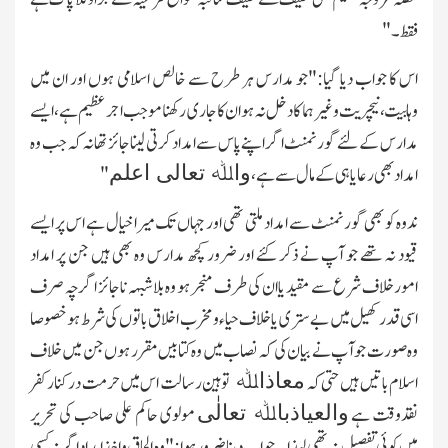
فقط۔"
اس کا جواب دیا گیا:"جو مدارس ہر طرح سے خالص اسلامی ہوں اور ان میں
وہابیت،نیچریت وغیرہما کا دخل نہ ہو ان کا جاری رکھنا موجب اجر عظیم ہے،ایسے
مدارس کے لئے گورنمنٹ اگر اپنے پاس سے امداد کرتی لینا جائز تھا نہ کہ جب وہ
واﷲ تعالی اعلم
امداد بھی رعایا ہی کے مال سے ہے،
"
ندوہ کو بھی گورنمنٹ سے امداد ملتی تھی اور جہاں تك میرا خیال ہے اس پر ایسے
قیود نہ تھے جو آپ نے ذکر کئے اور ضرور کچھ مدارس وہ بھی ہیں جن پر امداد
امورخلاف شرع سے مقید یاان کی طرف منجر ہو وہ بلاشبہہ ناجائز اگرچہ صرف
اسی قدر کھیل میں بے ستری یاخلاف حیاء ومخرب اخلاق باتوں کی شرط ہو خصوصا
وہ صورت جو آپ نے بیان کی کہ نصاب میں وہ کتابیں مقرر ہوں جن میں خلاف
معاذاﷲ
اسلام باتیں ہیں حتی کہ
توہین رسالت اس میں حرمت درکنار کفر
والعیاذباﷲ تعالٰی
نقدوقت ہے
مولوی حاکم علی صاحب کی تحریر
میں کوئی تفصیل نہ تھی لہذا یہ جواب دینا ضرور ہوا:"وہ الحاق واخذا مداد اگر نہ کسی