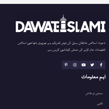
دعوت اسلامی عاشقان رسول کی دینی تحریک ہے جو پوری دنیا میں اسلامی
تعلیمات عام کرنے کی عملی کوششیں کررہی ہے
اہم معلومات
سماجی اور فلاحی
کتابیں