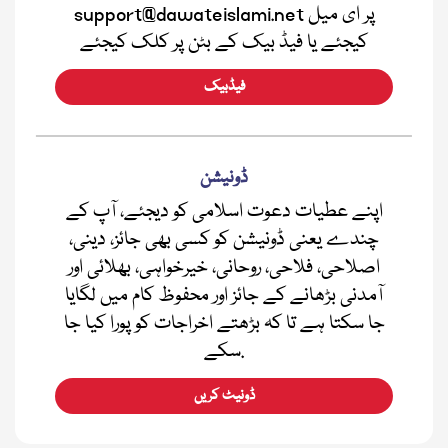
support@dawateislami.net پر ای میل
کیجئے یا فیڈ بیک کے بٹن پر کلک کیجئے
فیڈبیک
ڈونیشن
اپنے عطیات دعوت اسلامی کو دیجئے، آپ کے
چندے یعنی ڈونیشن کو کسی بھی جائز، دینی،
اصلاحی، فلاحی، روحانی، خیرخواہی، بھلائی اور
آمدنی بڑھانے کے جائز اور محفوظ کام میں لگایا
جا سکتا ہے تا کہ بڑھتے اخراجات کو پورا کیا جا
سکے.
ڈونیٹ کریں