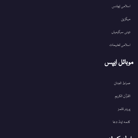
اسلامی ایونٹس
میگزین
دینی سرگرمیاں
اسلامی تعلیمات
موبائل ایپس
صراط الجنان
القرآن الکریم
پریئر ٹائمز
کلمہ اینڈ دعا