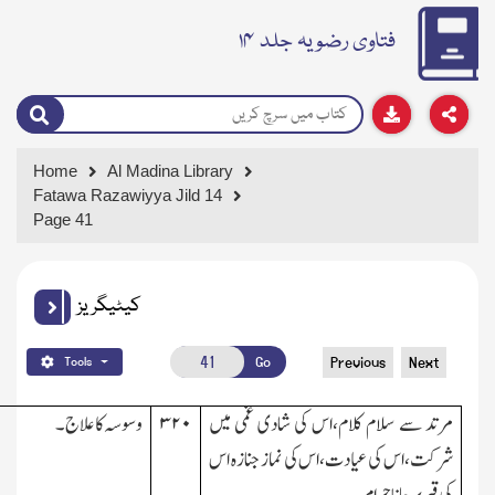
فتاوی رضویہ جلد ۱۴
Home
Al Madina Library
Fatawa Razawiyya Jild 14
Page 41
کیٹیگریز
Go
Previous
Next
Tools
مرتد سے سلام کلام،اس کی شادی غمی میں
۳۲۰
وسوسہ کا علاج۔
شرکت،اس کی عیادت،اس کی نماز جنازہ اس