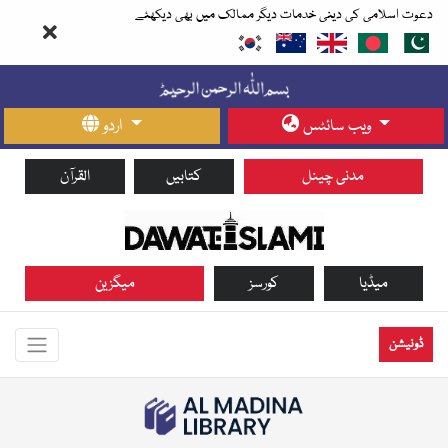
دعوت اسلامی کی دینی خدمات دیگر ممالک میں بھی دیکھئے
ویب سائٹس
اردو
مدنی چینل
کتابیں
القرآن
میڈیا
کورسز
میگزین
ڈونیشن