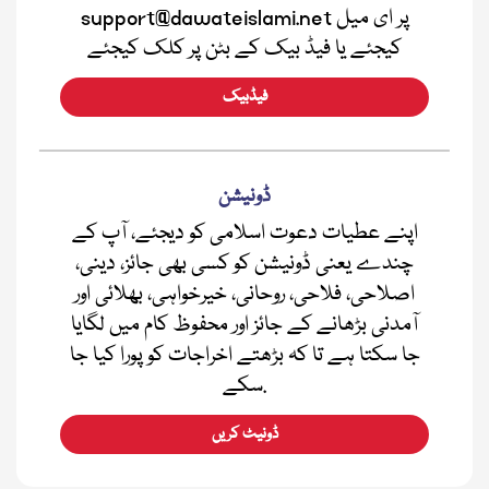
support@dawateislami.net پر ای میل
کیجئے یا فیڈ بیک کے بٹن پر کلک کیجئے
فیڈبیک
ڈونیشن
اپنے عطیات دعوت اسلامی کو دیجئے، آپ کے
چندے یعنی ڈونیشن کو کسی بھی جائز، دینی،
اصلاحی، فلاحی، روحانی، خیرخواہی، بھلائی اور
آمدنی بڑھانے کے جائز اور محفوظ کام میں لگایا
جا سکتا ہے تا کہ بڑھتے اخراجات کو پورا کیا جا
سکے.
ڈونیٹ کریں