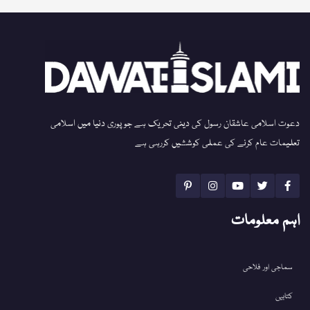
دعوت اسلامی عاشقان رسول کی دینی تحریک ہے جو پوری دنیا میں اسلامی
تعلیمات عام کرنے کی عملی کوششیں کررہی ہے
اہم معلومات
سماجی اور فلاحی
کتابیں