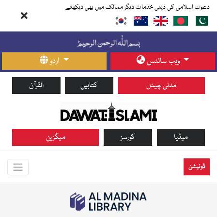
دعوت اسلامی کی دینی خدمات دیگر ممالک میں بھی دیکھئے
ویب سائٹس
اردو
مدنی چینل
کتابیں
القرآن
میڈیا
کورسز
میگزین
ڈونیشن