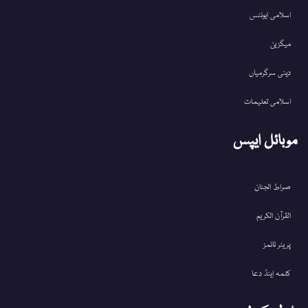
اسلامی ایونٹس
میگزین
دینی سرگرمیاں
اسلامی تعلیمات
موبائل ایپس
صراط الجنان
القرآن الکریم
پریئر ٹائمز
کلمہ اینڈ دعا