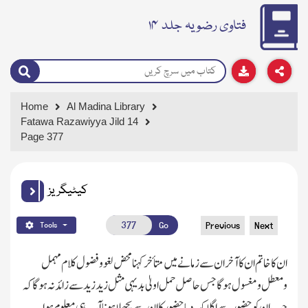
فتاوی رضویہ جلد ۱۴
Home
Al Madina Library
Fatawa Razawiyya Jild 14
Page 377
کیٹیگریز
Go
Previous
Next
Tools
ان کا خاتم ان کا آخر ان سے زمانے میں متأخر کہنا محض لغو وفضول کلام مہمل
ومعطل ومغسول ہوگا جس حاصل حمل اولیٰ بدیہی مثل زید زید سے زائد نہ ہوگا کہ
جب ان کو حضور سے اگلا کہہ دیا حضور کا ان سے پچھلا ہونا آپ ہی معلوم ہوا۔