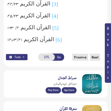
القرآن الکریم
۲۳/ ۴۴
[3]
القرآن الکریم
۲۳/ ۴۵
[4]
القرآن الکریم
۱۶۳
۴/
[5]
Book Topic
القرآن الکریم
۴۱/ ۱۳
و
۱۴
[6]
Go
Previous
Next
Tools
صراط الجنان
موبائل ایپلیکیشن
Play Store
App Store
معرفۃ القرآن