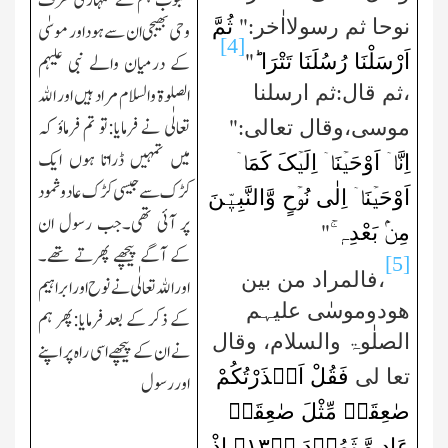
محبوب ہم نے تمہاری طرف
ثُمَّ
"
نوحا ثم رسولااٰخر:
وحی بھیجی ا ن سے ہود اور موسٰی
[4]
اَرْسَلْنَا رُسُلَنَا تَتْرَا ؕ
"
کے درمیان والے نبی علیہم
،ثم قال:ثم ارسلنا
الصلوۃ والسلام مراد ہیں اور اﷲ
تعالٰی نے فرمایا:
تو تم فرماؤ کہ
"
موسی،وقال
تعالی:
میں تمہیں ڈراتا ہوں ایك
اِنَّاۤ اَوْحَیۡنَاۤ اِلَیۡکَ کَمَاۤ
کڑك سے جیسی کڑك عاد وثمود
اَوْحَیۡنَاۤ اِلٰی نُوۡحٍ وَّالنَّبِیّٖنَ
پر آئی تھی۔جب رسول ان
مِنۡۢ بَعْدِہٖ ۚ
"
کے آگے پیچھے پھرتے تھے۔
[5]
،فالمراد من بین
اور اﷲ تعالٰی نے نوح اور ابراہیم
ھودوموسٰی علیہم
کے ذکر کے بعد فرمایا:پھر ہم
الصلٰوۃ والسلام، وقال
نے ان کے پیچھے اسی راہ پر اپنے
فَقُلْ اَنۡذَرْتُکُمْ
تع
ا لی
اور رسول
صٰعِقَۃً مِّثْلَ صٰعِقَۃِ
عَادٍ وَّ ثَمُوۡدَ ﴿ؕ
۱۳
﴾ اِذْ