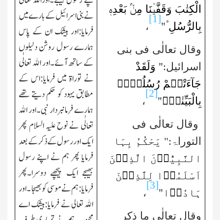
پے رسول بھیجے۔اوراﷲ تعالٰی
الْکِتٰبَ وَقَفَّیۡنَا مِنْۢ بَعْدِہٖ
نے بنی اسرائیل کے بارے میں
[1]
بِالرُّسُلِ ۫
"
،
فرمایا:اور بیشك ان کے پاس
ہمارے رسول روشن دلیلوں
وقال تعالٰی فی بنی
کے ساتھ آئے۔اور اﷲ تعالٰی
وَلَقَدْ
"
اسرائیل
:
نے توراۃ میں فرمایا:
اس کے
جَآءَتْہُمْ رُسُلُہُمۡ
[2]
مطابق یہود کو حکم
دیتے تھے
بِالْبَیِّنٰتِۚ
"
،
ہمارے فرمانبردار نبی۔اور اﷲ
وقال تعالٰی فی
تعالٰی نے نوح علیہ السلام پھر
یَحْکُمُ بِہَا
ایك اوررسول کے ذکر کے بعد
التوراۃ:"
فرمایا پھر ہم نے اپنے رسول
النَّبِیُّوۡنَ الَّذِیۡنَ
بھیجے ایك پیچھے دوسرا۔پھر
اَسْلَمُوۡا لِلَّذِیۡنَ
[3]
فرمایا:ہم نے موسی کو بھیجا ۔اور
ہَادُوۡا
"
،
الله تعالی نے فرمایا:بیشك اے
وقال
تعالٰی ما ذکر