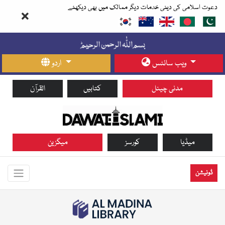
دعوت اسلامی کی دینی خدمات دیگر ممالک میں بھی دیکھئے
ویب سائٹس
اردو
مدنی چینل
کتابیں
القرآن
میڈیا
کورسز
میگزین
ڈونیشن