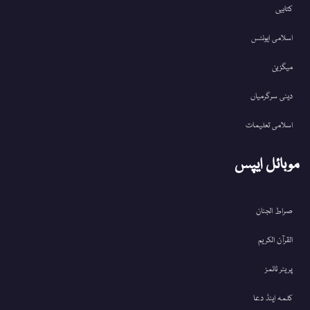
کتابیں
اسلامی ایونٹس
میگزین
دینی سرگرمیاں
اسلامی تعلیمات
موبائل ایپس
صراط الجنان
القرآن الکریم
پریئر ٹائمز
کلمہ اینڈ دعا