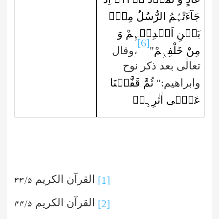
جَآءَتْہُمُ الرُّسُلُ مِنۡۢ
بَیۡنِ اَیۡدِیۡہِمْ وَ
[6]
مِنْ خَلْفِہِمْ
"
،وقال
تعالٰی بعد ذکر نوح
ثُمَّ قَفَّیۡنَا
وابراھیم:"
عَلٰۤی اٰثٰرِہِمۡ
القرآن الکریم
۵/ ۳۳
[1]
القرآن الکریم
۵/ ۴۴
[2]