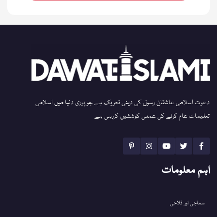
دعوت اسلامی عاشقان رسول کی دینی تحریک ہے جو پوری دنیا میں اسلامی
تعلیمات عام کرنے کی عملی کوششیں کررہی ہے
اہم معلومات
سماجی اور فلاحی