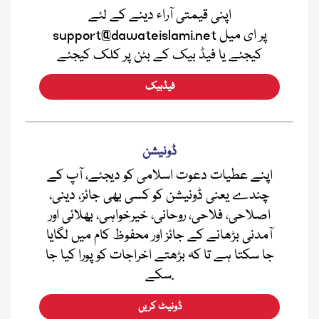
اپنی قیمتی آراء دینے کے لئے
support@dawateislami.net پر ای میل
کیجئے یا فیڈ بیک کے بٹن پر کلک کیجئے
فیڈبیک
ڈونیشن
اپنے عطیات دعوت اسلامی کو دیجئے، آپ کے
چندے یعنی ڈونیشن کو کسی بھی جائز، دینی،
اصلاحی، فلاحی، روحانی، خیرخواہی، بھلائی اور
آمدنی بڑھانے کے جائز اور محفوظ کام میں لگایا
جا سکتا ہے تا کہ بڑھتے اخراجات کو پورا کیا جا
سکے.
ڈونیٹ کریں