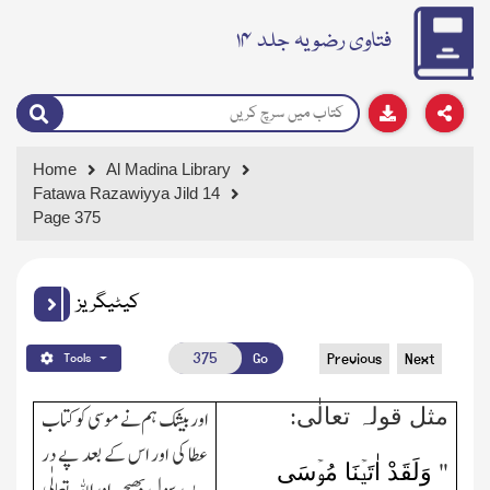
فتاوی رضویہ جلد ۱۴
Home
Al Madina Library
Fatawa Razawiyya Jild 14
Page 375
کیٹیگریز
Go
Previous
Next
Tools
مثل قولہ تعالٰی:
اور بیشك ہم نے موسی کو کتاب
عطا کی اور اس کے بعد پے در
وَلَقَدْ اٰتَیۡنَا مُوۡسَی
"