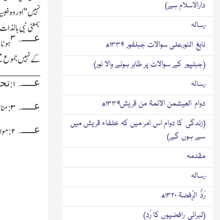
دارالاسلام ہے)
نہیں"اور وہ خبیث
رسالہ
بمعنی نبی بالذا
۳
عــــہ
ہونا 
نابغ النورعلی سوالات جبلفور ۱۳۳۹ھ
کے نہیں جموع محل
(جبلپور کے سوالات پر ظاہر ہونے والا نور)
عــــہ
تح
۱:
رسالہ
دوام العیشمن الائمۃ من قریش۱۳۳۹ھ
عــــہ
۳:مناظرہ احمدیہ
(زندگی کا دوام اس امر میں کہ خلفاء قریش میں
عــــہ
۲:مواہب الرحمٰن قادیانی
سے ہوں گے)
مقدمہ
رسالہ
رَدُّ الرِّفضۃ ۱۳۲۰ھ
(تبرائی رافضیوں کا رَد)