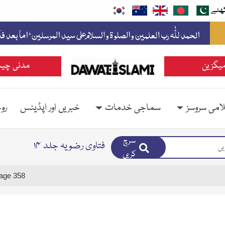
ھئے
یگزین
مدنی چین
امی سروسز
سماجی خدمات
خبریں اور اپڈیٹس
رو
سرچ
فتاوی رضویہ جلد ۱۴
کریں
age 358