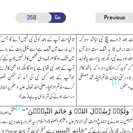
Go
Previous
مت بعد ازوے ہیچ نبی نباشد وہرکہ
تا قیامت آپ کے بعد کوئی نبی نہیں آئے گا جس ک
ست دراں نیز بہ شك ست ونہ آں
اس بارے میں شك ہے اسے پہلی بات کے بار
عد اووے نبی دیگر بودیا ہست یا خواہد
میں شك ہوگا صرف وہی شخص کافر نہیں جو یہ کہے ک
ہ گوید کہ امکان دار د کہ باشد کافر
آپ کے بعد نبی تھا یا ہے یا ہوگا بلکہ وہ بھی کافر ہ
 ستی ایمان بخاتم انبیاء محمد مصطفی
جوآپ کے بعد کسی نبی کی آمد کو ممکن تصو
[1]
لیہ وسلم۔
کرے،خاتم الانبیاء صلی اﷲتعالٰی علیہ وسلم پر ایما
درست ہونے کی شرط ہی یہ ہے(ت)
[2]
وَلٰکِنۡ رَّسُوۡلَ اللہِ وَ خَاتَمَ النَّبِیّٖنَ ؕ
"
"
مثل حدیث 
صیص نہ ہونے پر اجماعِ امت خیرالانام علیہ وعلیہم الصلوٰۃ والسلام،یہ ضروریات دین سے 
خاتم النبیین
ل دجال قادیانی بك رہاہے کہ"
سے ختم نبوت شریعت جدیدہ مراد ہے