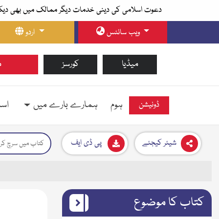
دعوت اسلامی کی دینی خدمات دیگر ممالک میں بھی دیک
ویب سائٹس
اردو
میڈیا
کورسز
م
ہوم
ہمارے بارے میں
اسل
ڈونیشن
شیئر کیجئے
پی ڈی ایف
کتاب کا موضوع