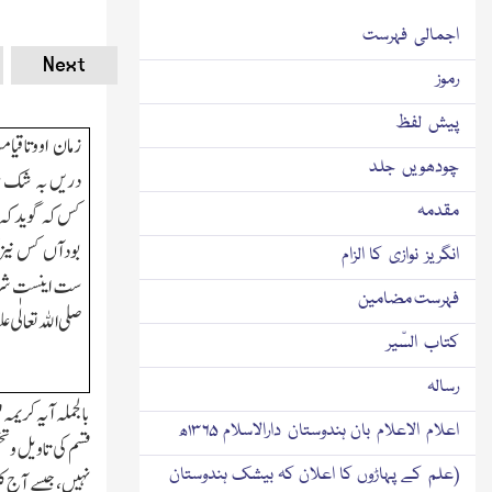
اجمالی فہرست
Next
رموز
پیش لفظ
زمان اووتاقیا
چودھویں جلد
دریں بہ شك 
مقدمہ
کس کہ گوید کہ ب
بودآں کس نیز ک
انگریز نوازی کا الزام
ست اینست شرط در
فہرست مضامین
صلی اﷲ تعالٰی ع
کتاب السّیر
رسالہ
بالجملہ آیہ کریمہ
اعلام الاعلام بان ہندوستان دارالاسلام ۱۳۶۵ھ
قسم کی تاویل وتخ
(علم کے پہاڑوں کا اعلان کہ بیشك ہندوستان
نہیں،جیسے آج ک