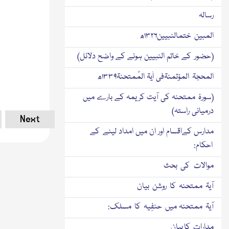
رسالہ
المبین ختمالنبیین۱۳۲۶ھ
(حضور کے خاتم النبیین ہونے کے واضح دلائل)
المحجۃ المؤتمنۃفی اٰیۃ المُمتحنۃ۱۳۳۹ھ
(سورۂ ممتحنہ کی آیت کریمہ کے بارے میں
درمیانی راستہ)
Next
مدارس کےاقسام اور ان میں امداد لینے کے
احکام:
موالات کی بحث
آیۃ ممتحنہ کا روشن بیان
آیۃ ممتحنہ میں حنفِیہ کا مسلک:
مدارات کا بیان