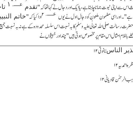
۱
عــــہ
تقدم
تا
 اس سے اپنی نبوت جمانا چاہتا ہے،یا ایك اور دجال نے کہا تھا کہ"
۲
عــــہ
خاتم النبی
ت ہے"۔ اور اسی مضمون ملعون کو دجال اول نے یوں
ادا کیا کہ"
حضرت رسالت صلی اﷲ تعالٰی علیہ وسلم کا بہ نسبت اس سلسلہ محدودہ کے ہے نہ بہ نسبت جمیع 
ے باللام امثال اس مقام پر مخصوص ہوتی ہیں"چند اور خبیثوں نے
ذیر الناس
نانوتی
۱۲
۱۲
۱۲