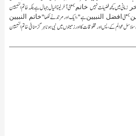
خر
خاتم
زمانی میں کچھ فضیلت نہیں
بمعنی آخر لیناخیال جہال ہے بلکہ خاتم النبیین
ین
افضل النبیین
خاتم النبیین
بمعنی
ہے"،ایك اور مرتدنے لکھا"
سلاسل عوالم کے،پس اور مخلوقات کا اورزمینوں میں نبی ہونا ہرگز منافی خاتم النبیین