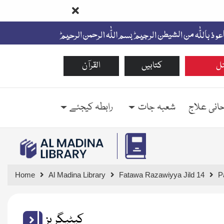
ل
کتابیں
القرآن
حانی علاج
شعبہ جات
رابطہ کیجئے
Home
Al Madina Library
Fatawa Razawiyya Jild 14
P
کیٹیگریز