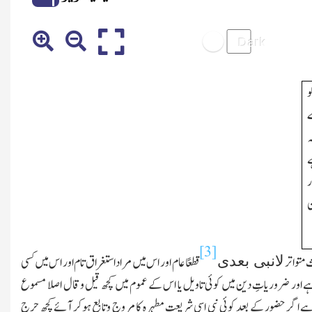
و
ے
ہ
ے
ر
ن
[3]
لانبی بعدی
متواتر
قطعًا عام اور اس میں مراد استغراق تام اور اس میں کسی
ہے اور ضروریاتِ دین میں کوئی تاویل یا اس کے عموم میں کچھ قیل وقال اصلا مسموع
 اگر حضور کے بعد کوئی نبی اسی شریعت مطہرہ کا مروج وتابع ہوکر آئے کچھ حرج