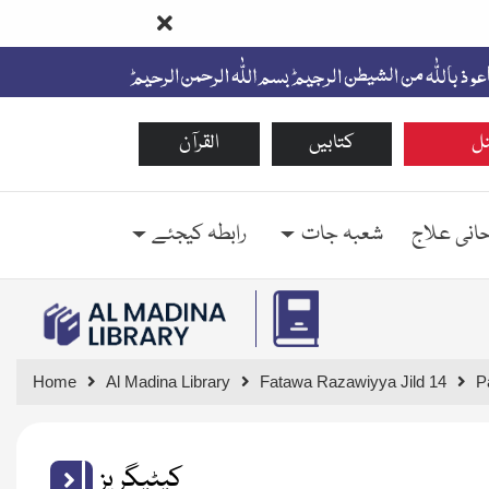
ل
کتابیں
القرآن
حانی علاج
شعبہ جات
رابطہ کیجئے
Home
Al Madina Library
Fatawa Razawiyya Jild 14
P
کیٹیگریز