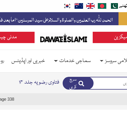
ھئے
یگزین
مدنی چین
امی سروسز
سماجی خدمات
خبریں اور اپڈیٹس
رو
سرچ
فتاوی رضویہ جلد ۱۴
کریں
age 338