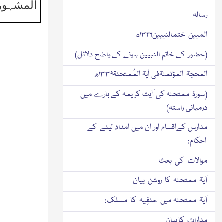
المشہور
رسالہ
المبین ختمالنبیین۱۳۲۶ھ
(حضور کے خاتم النبیین ہونے کے واضح دلائل)
المحجۃ المؤتمنۃفی اٰیۃ المُمتحنۃ۱۳۳۹ھ
(سورۂ ممتحنہ کی آیت کریمہ کے بارے میں
درمیانی راستہ)
مدارس کےاقسام اور ان میں امداد لینے کے
احکام:
موالات کی بحث
آیۃ ممتحنہ کا روشن بیان
آیۃ ممتحنہ میں حنفِیہ کا مسلک:
مدارات کا بیان