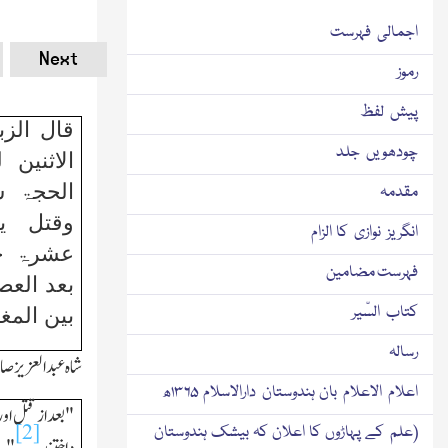
اجمالی فہرست
Next
رموز
پیش لفظ
قال الزب
چودھویں جلد
الاثنین
الحجۃ س
مقدمہ
وقتل یو
انگریز نوازی کا الزام
عشرۃ خ
فہرست مضامین
بعد العص
کتاب السّیر
بین المغ
رسالہ
شاہ عبدالعزیز صا
اعلام الاعلام بان ہندوستان دارالاسلام ۱۳۶۵ھ
"بعداز قتل اورا
[2]
(علم کے پہاڑوں کا اعلان کہ بیشك ہندوستان