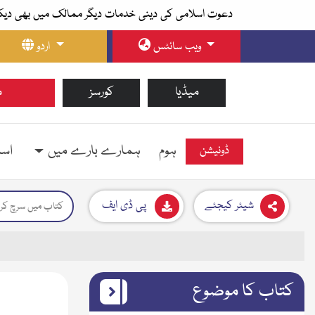
دعوت اسلامی کی دینی خدمات دیگر ممالک میں بھی دیک
ویب سائٹس
اردو
میڈیا
کورسز
م
ہوم
ہمارے بارے میں
اسل
ڈونیشن
شیئر کیجئے
پی ڈی ایف
کتاب کا موضوع