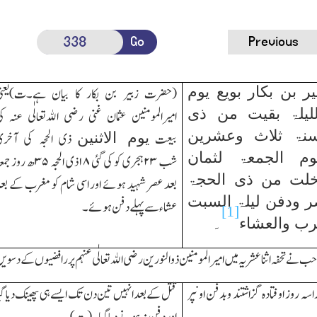
Go
Previous
یر بن بکار بویع یوم
(حضرت زبیر بن بکار کا بیان ہے۔ت)یعنی
 للیلۃ بقیت من ذی
امیرالمومنین عثمان غنی رضی اﷲتعالٰی عنہ ک
نۃ ثلاث وعشرین
یوم الاثنین
بیعت
ذی الحجہ کی آخری
م الجمعۃ لثمان
شب
۲۳
ہجری کو کی گئی
۱۸
ذی الحجہ
۳۵
ھ روز جمع
لت من ذی الحجۃ
بعد عصر شہید ہوئے اور اسی شام کو مغرب کے بع
ر ودفن لیلۃ السبت
عشاء سے پہلے دفن ہوئے۔
[1]
رب والعشاء
۔
حب نے تحفہ اثناعشریہ میں امیرالمومنین ذوالنورین رضی اﷲ تعالٰی عنہم پر رافضیوں کے دسوی
سہ روز اوفتادہ گزاشتند وبدفن او نپر
قتل کے بعدانہیں تین دن تك ایسے ہی پھینك دیا گی