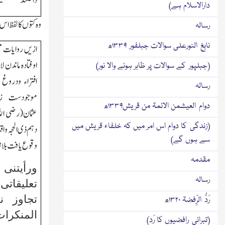
داختند
"۔
دارالاسلام ہے)
وہ کتوں کا لفظ ا
رسالہ
نابغ النورعلی سوالات جبلفور ۱۳۳۹ھ
ازیں روایات مش
اوفتادہ ماندن
(جبلپور کے سوالات پر ظاہر ہونے والا نور)
افتراء ودروغ
رسالہ
موجودست زیر
دوام العیشمن الائمۃ من قریش۱۳۳۹ھ
عثمان(رضی اﷲ ت
(زندگی کا دوام اس امر میں کہ خلفاء قریش میں
دہم ذی الحجہ و
سے ہوں گے)
وقوع یافت بلاش
مقدمہ
ورأیتن
رسالہ
تعلیقاتی
تجاوز
ن
رَدُّ الرِّفضۃ ۱۳۲۰ھ
المنکر
(تبرائی رافضیوں کا رَد)