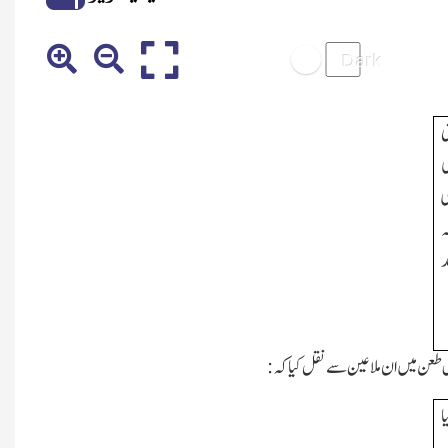
ی
ہ
د
ں طعن میں ان ملاعین سے نقل کیا کہ:
ا