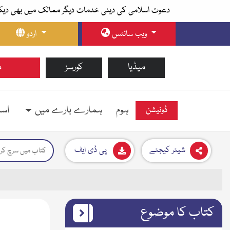
دعوت اسلامی کی دینی خدمات دیگر ممالک میں بھی دیک
ویب سائٹس
اردو
میڈیا
کورسز
م
ہوم
ہمارے بارے میں
اسل
ڈونیشن
شیئر کیجئے
پی ڈی ایف
کتاب کا موضوع