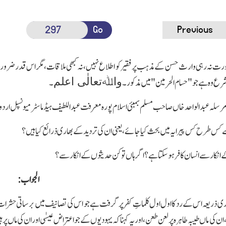
Go
Previous
 نہ رہی وارث حسن کے مذہب پر فقیر کو اطلاع نہیں،نہ کبھی ملاقات،مگر اس قدر ضرور ہے کہ و
واﷲتعالٰی اعلم
 شرع وہ ہے جو"حسام الحرمین"میں مذکور۔
۔
رسلہ عبدالواحدخاں صاحب مسلم بمبئی اسلام پورہ معرفت عبداللطیف ہیڈ ماسٹر میونسپل اردو
 کس طرح کس پیرایہ میں بحث کیاجائے،یعنی ان کی تردید کے بھاری ذرائع کیا ہیں؟
 انکار سے انسان کافر ہوسکتا ہے ؟اگر ہاں توکن حدیثوں کے انکار سے؟
الجواب:
ریعہ اس کے رد کا اول اول کلماتِ کفر پر گرفت ہے جو اس کی تصانیف میں برساتی حشرات کی طرح
ان کی ماں طیبہ طاہرہ پر لعن طعن،اور یہ کہنا کہ یہودیوں کے جو اعترا ض عیسٰی اور ان کی ماں پر ہ