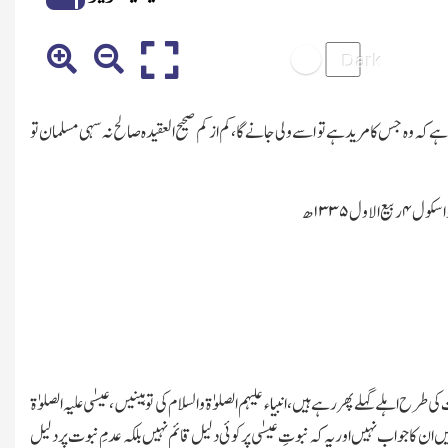
ہ جس کا مرید ہے تو اسے ولی جانے گا،کم از کم صحیح العقیدہ صالح نہ سہی مسلمان تو
 اسکول
۴
ربیع الاول
۱۳۳۵
ھ
 اہلے گہلے پھر رہے ہیں،انبیاء علیہم الصلوٰۃ والسلام کی توہینیں،عیسٰی علیہ الصلوٰۃ
یں ان کا جواب نہیں اور یہ کہ نبوتِ عیسٰی پر کوئی دلیل قائم نہیں بلکہ عدمِ نبوت پر دلیل