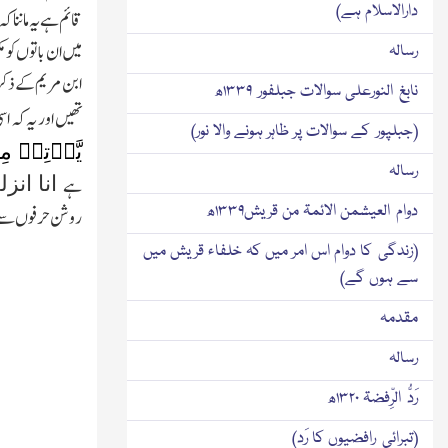
دارالاسلام ہے)
قائم ہے یہ ماننا ک
میں ان باتوں کو مک
رسالہ
ابن مریم کے ذکر کو
نابغ النورعلی سوالات جبلفور ۱۳۳۹ھ
تھیں اور یہ کہ اس
(جبلپور کے سوالات پر ظاہر ہونے والا نور)
یَّاۡتِیۡ مِ
رسالہ
انا انزل
ہے
دوام العیشمن الائمۃ من قریش۱۳۳۹ھ
روشن حرفوں سے ل
(زندگی کا دوام اس امر میں کہ خلفاء قریش میں
سے ہوں گے)
مقدمہ
رسالہ
رَدُّ الرِّفضۃ ۱۳۲۰ھ
(تبرائی رافضیوں کا رَد)