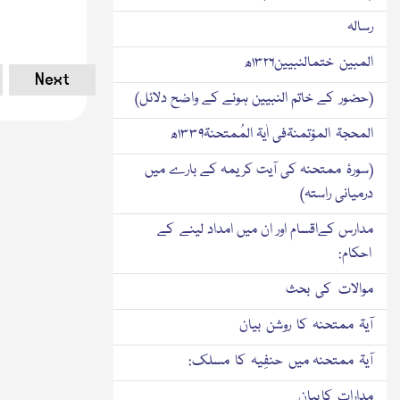
رسالہ
المبین ختمالنبیین۱۳۲۶ھ
Next
(حضور کے خاتم النبیین ہونے کے واضح دلائل)
المحجۃ المؤتمنۃفی اٰیۃ المُمتحنۃ۱۳۳۹ھ
(سورۂ ممتحنہ کی آیت کریمہ کے بارے میں
درمیانی راستہ)
مدارس کےاقسام اور ان میں امداد لینے کے
احکام:
موالات کی بحث
آیۃ ممتحنہ کا روشن بیان
آیۃ ممتحنہ میں حنفِیہ کا مسلک:
مدارات کا بیان