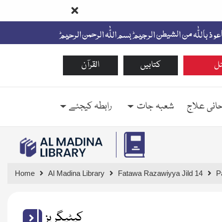
ل
کتابیں
القرآن
حانی علاج
شعبہ جات
رابطہ کیجئے
Home
Al Madina Library
Fatawa Razawiyya Jild 14
P
کیٹیگریز