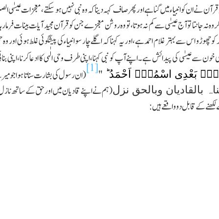
ہ قرآن نے ان کو انبیاء میں گنا ہے اور پھر صاف کہہ دینا کہ وہ نبی نہیں ہوسکتے،معجزات عیسٰی الصل
روہ نہ جانتا تو آج عیسٰی سے کم نہ ہوتا،تو وہ روشن معجزے جن کو قرآن مجید آیات بینات فرمارہا ہے
 چھوڑو اس سے بہتر غلام احمد ہے،اور یہ کہنا کہ اگلے چار سو انبیاء کی پیشگوئی غلط ہوئی اور وہ ج
ی خون سے عیسٰی کی پیدائش ہے۔اپنے آپ کو نبی کہنا،اپنی طرف وحی الٰہی کا ادعا کرنا،اپنی بنائی ہو
[1]
نۡۢ بَعْدِی اسْمُہٗۤ اَحْمَدُ ؕ
"
(ان رسول کی بشارت سناتا ہوا جو میر
ناہ بالقادیان وبالحق نزل
(ہم نے اپنے قادیان میں اور حق کے ساتھ نازل 
کھنے کے قابل دو واقعے ہیں: