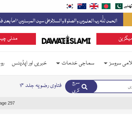
ھئے
یگزین
مدنی چین
امی سروسز
سماجی خدمات
خبریں اور اپڈیٹس
رو
سرچ
فتاوی رضویہ جلد ۱۴
کریں
age 297