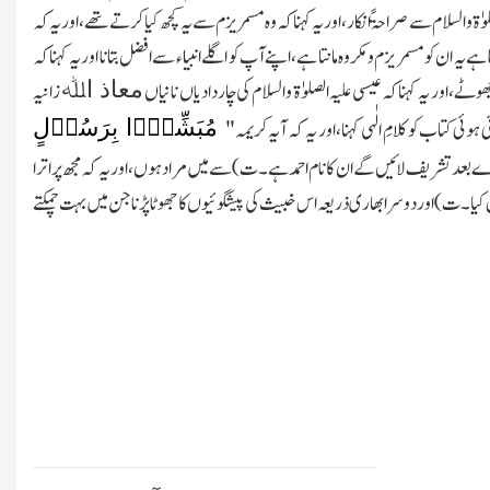
وٰۃ والسلام سے صراحۃً انکار،اور یہ کہنا کہ وہ مسمر یزم سے یہ کچھ کیا کرتے تھے،اور یہ کہ
 یہ ان کو مسمر یزم و مکروہ مانتا ہے،اپنے آپ کو اگلے انبیاء سے افضل بتانا اور یہ کہنا کہ
معاذ اﷲ
ھوٹے،اور یہ کہنا کہ عیسی علیہ الصلوٰۃ والسلام کی چاردادیاں نانیاں
زانیہ
مُبَشِّرًۢا بِرَسُوۡلٍ
ئی کتاب کو کلامِ الٰہی کہنا، اور یہ کہ آیہ کریمہ"
ے بعد تشریف لائیں گے ان کا نام احمد ہے۔ت)سے میں مراد ہوں،اور یہ کہ مجھ پر اترا
کیا۔ت)اوردوسرا بھاری ذریعہ اس خبیث کی پیشگوئیوں کا جھوٹا پڑنا جن میں بہت چمکتے