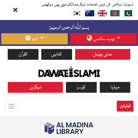
دعوت اسلامی کی دینی خدمات دیگر ممالک میں بھی دیکھئے
ویب سائٹس
اردو
مدنی چینل
کتابیں
القرآن
میڈیا
کورسز
میگزین
ڈونیشن