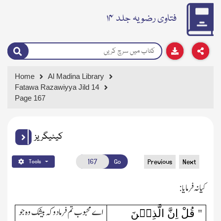
فتاوی رضویہ جلد ۱۴
Home
Al Madina Library
Fatawa Razawiyya Jild 14
Page 167
کیٹیگریز
Go
Previous
Next
Tools
کیا نہ فرمایا:
اے محبوب تم فرمادو کہ بیشك وہ جو
قُلْ اِنَّ الَّذِیۡنَ
"