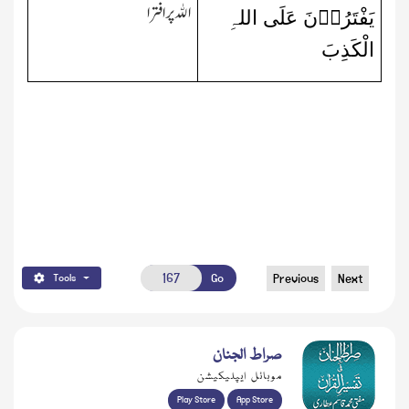
اﷲ پر افترا
یَفْتَرُوۡنَ عَلَی اللہِ
الْکَذِبَ
Go
Previous
Next
Tools
صراط الجنان
موبائل ایپلیکیشن
Play Store
App Store