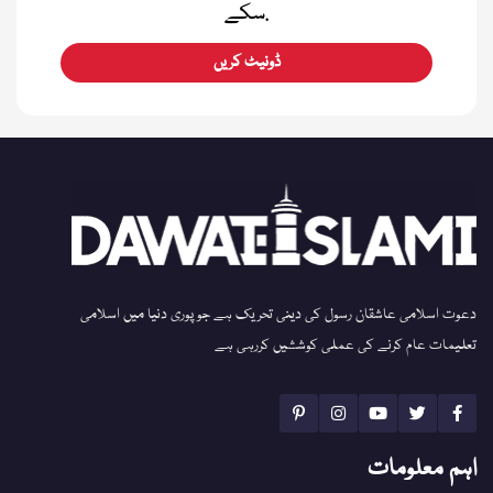
سکے.
ڈونیٹ کریں
دعوت اسلامی عاشقان رسول کی دینی تحریک ہے جو پوری دنیا میں اسلامی
تعلیمات عام کرنے کی عملی کوششیں کررہی ہے
اہم معلومات