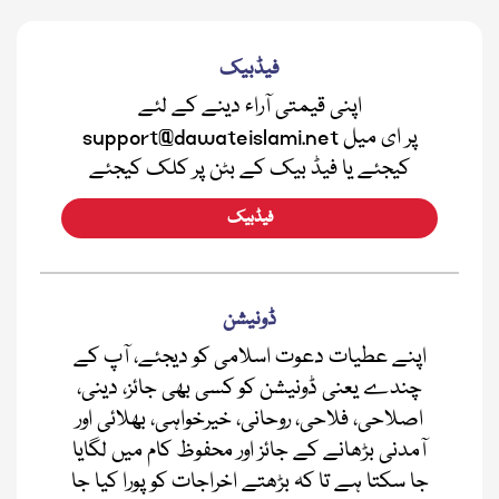
فیڈبیک
اپنی قیمتی آراء دینے کے لئے
support@dawateislami.net پر ای میل
کیجئے یا فیڈ بیک کے بٹن پر کلک کیجئے
فیڈبیک
ڈونیشن
اپنے عطیات دعوت اسلامی کو دیجئے، آپ کے
چندے یعنی ڈونیشن کو کسی بھی جائز، دینی،
اصلاحی، فلاحی، روحانی، خیرخواہی، بھلائی اور
آمدنی بڑھانے کے جائز اور محفوظ کام میں لگایا
جا سکتا ہے تا کہ بڑھتے اخراجات کو پورا کیا جا