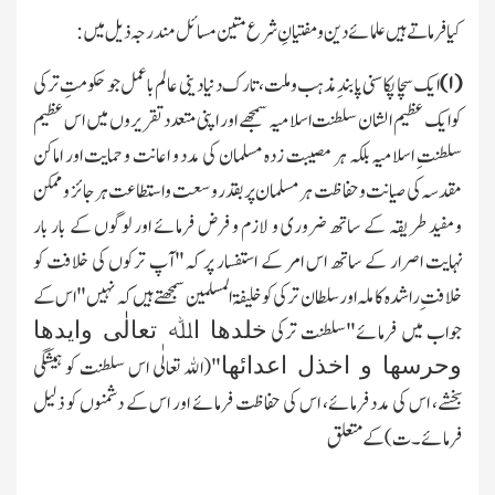
کیافرماتے ہیں علمائے دین ومفتیانِ شرع متین مسائل مندرجہ ذیل میں:
(
۱)
ایك سچا پکا سنی پابندِ مذہب و ملت، تارك دنیا دینی عالم باعمل جو حکومتِ ترکی
کوایك عظیم الشان سلطنت اسلامیہ سمجھے اور اپنی متعدد تقریروں میں اس عظیم
سلطنتِ اسلامیہ بلکہ ہر مصیبت زدہ مسلمان کی مدد و اعانت و حمایت اور اماکن
مقدسہ کی صیانت و حفاظت ہر مسلمان پر بقدر وسعت واستطاعت ہر جائز و ممکن
ومفید طریقہ کے ساتھ ضروری و لازم و فرض فرمائے اور لوگوں کے بار بار
نہایت اصرار کے ساتھ اس امر کے استفسار پر کہ"آپ ترکوں کی خلافت کو
خلافتِ راشدہ کاملہ اور سلطان ترکی کو خلیفۃ المسلمین سمجھتے ہیں کہ نہیں"اس کے
خلدھا اﷲ تعالٰی وایدھا
جواب میں فرمائے"سلطنت ترکی
وحرسھا و اخذل اعدائھا
"(اﷲ تعالٰی اس سلطنت کو ہمیشگی
بخشے، اس کی مدد فرمائے، اس کی حفاظت فرمائے اور اس کے دشمنوں کو ذلیل
فرمائے۔ت) کے متعلق