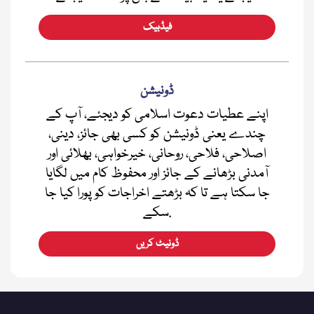
فیڈبیک
ڈونیشن
اپنے عطیات دعوت اسلامی کو دیجئے، آپ کے
چندے یعنی ڈونیشن کو کسی بھی جائز، دینی،
اصلاحی، فلاحی، روحانی، خیرخواہی، بھلائی اور
آمدنی بڑھانے کے جائز اور محفوظ کام میں لگایا
جا سکتا ہے تا کہ بڑھتے اخراجات کو پورا کیا جا
سکے.
ڈونیٹ کریں