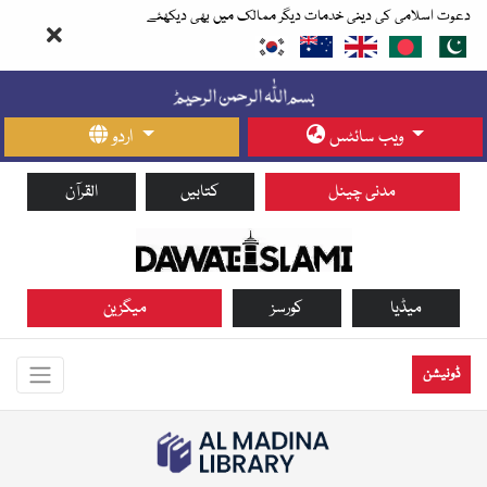
دعوت اسلامی کی دینی خدمات دیگر ممالک میں بھی دیکھئے
ویب سائٹس
اردو
مدنی چینل
کتابیں
القرآن
میڈیا
کورسز
میگزین
ڈونیشن