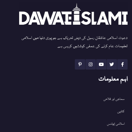
دعوت اسلامی عاشقان رسول کی دینی تحریک ہے جو پوری دنیا میں اسلامی
تعلیمات عام کرنے کی عملی کوششیں کررہی ہے
اہم معلومات
سماجی اور فلاحی
کتابیں
اسلامی ایونٹس