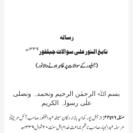
رسالہ
نابغ النور علی سوالات جبلفور
(جبلپور کے سوالات پر ظاہر ہونے والا نور)
بسم اﷲ الرحمٰن الرحیم ونحمدہ ونصلی
علٰی رسولہ الکریم
مسئلہ
۱۶
تا
۲۲:
ازجبل پور کمانیہ بازار دکان سیٹھ عبدالغفور صاحب آئل مرچنٹ
مرسلہ عبدالجبار صاحب ناظم جماعت خدام اہل سنت
۲۰
شوال
۱۳۳۹
ھ