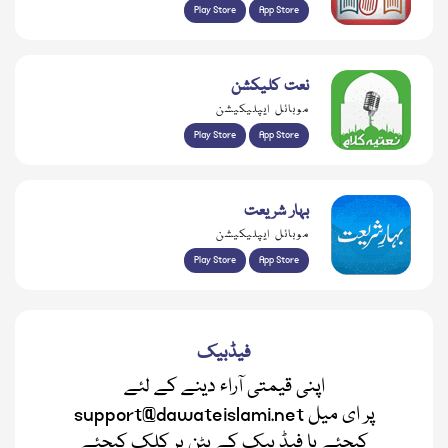
Play Store
App Store
نعت کلیکشن
موبائل ایپلیکیشن
Play Store
App Store
بہار شریعت
موبائل ایپلیکیشن
Play Store
App Store
فیڈبیک
اپنی قیمتی آراء دینے کے لئے
support@dawateislami.net پر ای میل
کیجئے یا فیڈ بیک کے بٹن پر کلک کیجئے