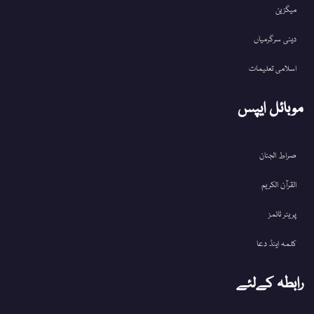
میگزین
دینی سرگرمیاں
اسلامی تعلیمات
موبائل ایپس
صراط الجنان
القرآن الکریم
پریئر ٹائمز
کلمہ اینڈ دعا
رابطہ کےلئے