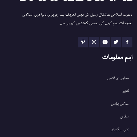
دعوت اسلامی عاشقان رسول کی دینی تحریک ہے جو پوری دنیا میں اسلامی
تعلیمات عام کرنے کی عملی کوششیں کررہی ہے
اہم معلومات
سماجی اور فلاحی
کتابیں
اسلامی ایونٹس
میگزین
دینی سرگرمیاں