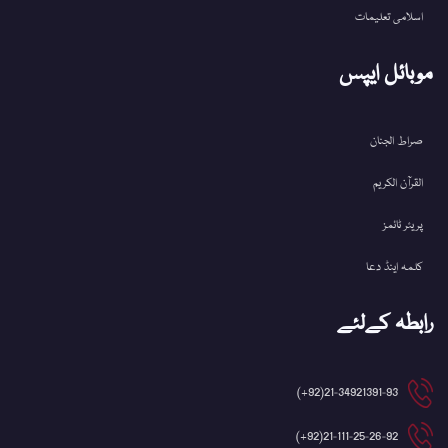
اسلامی تعلیمات
موبائل ایپس
صراط الجنان
القرآن الکریم
پریئر ٹائمز
کلمہ اینڈ دعا
رابطہ کےلئے
21-34921391-93(92+)
21-111-25-26-92(92+)