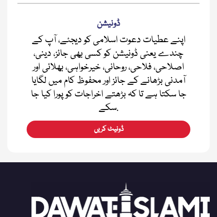
ڈونیشن
اپنے عطیات دعوت اسلامی کو دیجئے، آپ کے
چندے یعنی ڈونیشن کو کسی بھی جائز، دینی،
اصلاحی، فلاحی، روحانی، خیرخواہی، بھلائی اور
آمدنی بڑھانے کے جائز اور محفوظ کام میں لگایا
جا سکتا ہے تا کہ بڑھتے اخراجات کو پورا کیا جا
سکے.
ڈونیٹ کریں