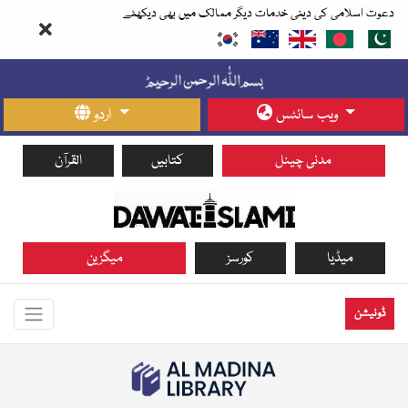
دعوت اسلامی کی دینی خدمات دیگر ممالک میں بھی دیکھئے
ویب سائٹس
اردو
مدنی چینل
کتابیں
القرآن
میڈیا
کورسز
میگزین
ڈونیشن