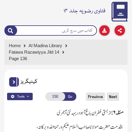
فتاوی رضویہ جلد ۱۴
Home
Al Madina Library
Fatawa Razawiyya Jild 14
Page 136
کیٹیگریز
Go
Previous
Next
Tools
مسئلہ
۶:
از بستی غفران باغ آہودربہہ نئی آجمری
بخدمت حضرت مولانا صاحب السلام علیکم ورحمۃ اﷲ وبرکاتہ،