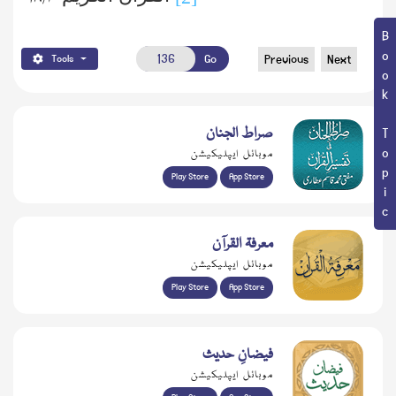
Book Topic
Go
Previous
Next
Tools
صراط الجنان
موبائل ایپلیکیشن
Play Store
App Store
معرفۃ القرآن
موبائل ایپلیکیشن
Play Store
App Store
فیضانِ حدیث
موبائل ایپلیکیشن