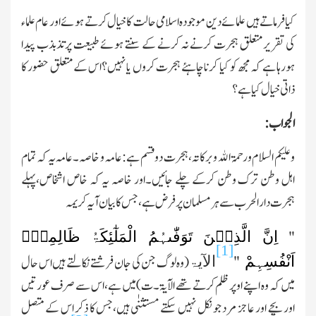
کیافرماتے ہیں علمائے دین موجودہ اسلامی حالت کا خیال کرتے ہوئے اور عام علماء
کی تقریر متعلق ہجرت کرنے نہ کرنے کے سنتے ہوئے طبیعت پر تذبذب پیدا
ہورہا ہے کہ مجھ کو کیا کرنا چاہئے ہجرت کروں یا نہیں؟اس کے متعلق حضور کا
ذاتی خیال کیا ہے؟
الجواب:
وعلیکم السلام ورحمۃ اﷲ وبرکاتہ،ہجرت دو قسم ہے:عامہ و خاصہ۔عامہ یہ کہ تمام
اہل وطن ترك وطن کرکے چلے جائیں۔اور خاصہ یہ کہ خاص اشخاص،پہلے
ہجرت دارالحرب سے ہر مسلمان پر فرض ہے،جس کا بیان آیہ کریمہ
اِنَّ الَّذِیۡنَ تَوَفّٰىہُمُ الْمَلٰٓئِکَۃُ ظَالِمِیۡۤ
"
[1]
اَنْفُسِہِمْ
"
الآیۃ
(وہ لوگ جن کی جان فرشتے نکالتے ہیں اس حال
میں کہ وہ اپنے اوپر ظلم کرتے تھے الآیۃ۔ت)میں ہے،اس سے صرف عورتیں
اور بچے اور عاجز مرد جو نکل نہیں سکتے مستثنٰی ہیں،جس کا ذکر اس کے متصل