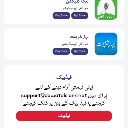
نعت کلیکشن
موبائل ایپلیکیشن
Play Store
App Store
بہار شریعت
موبائل ایپلیکیشن
Play Store
App Store
فیڈبیک
اپنی قیمتی آراء دینے کے لئے
support@dawateislami.net پر ای میل
کیجئے یا فیڈ بیک کے بٹن پر کلک کیجئے
فیڈبیک