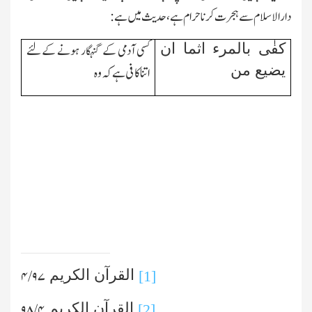
دارالاسلام سے ہجرت کرنا حرام ہے،حدیث میں ہے:
کفٰی بالمرء اثما ان
کسی آدمی کے گنہگار ہونے کےلئے
یضیع من
اتنا کافی ہے کہ وہ
القرآن الکریم
۴/۹۷
[1]
القرآن الکریم
۴/ ۹۸
[2]