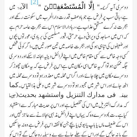
[2]
اِلَّا الْمُسْتَضْعَفِیۡنَ
الآیۃ
دوسری آیہ کریمہ"
"
میں
ہے،باقی سب پر فرض ہے جوباوصفِ قدرت دارالحرب میں سکونت رکھے اور
ہجرت نہ کرے مستحقِ عذاب ہے، رہا دارالاسلام اس سے ہجرتِ عامہ حرام ہے
کہ اس میں مساجد کی ویرانی وبے حرمتی،قبور مسلمین کی بربادی،عورتوں بچوں
اور ضعیفوں کی تباہی ہوگی اور ہجرت خاصہ میں تین صورتیں ہیں،اگر کوئی شخص
کسی وجہ خاص سے کسی مقام خاص میں اپنے فرائض دینیہ بجانہ لاسکے اور دوسری
جگہ ممکن ہوتو اگر یہ خاص اسی مکان میں ہے اس پر فرض ہے کہ یہ مکان چھوڑ کر
دوسرے مکان میں چلاجائے،اور اگر اس محلہ میں معذور ہوتو دوسرے محلہ میں
کما
اٹھ جائے اور اس شہر میں مجبور ہوتو دوسرے شہر میں وعلٰی ہذا لقیاس۔
بینہ فی مدارك التنزیل واستشھد بحدیث
(جیسا
کہ مدارك التنزیل میں اس کی تفصیل ہے اور اس پر حدیث مبارکہ سے استشہاد
کیا ہے۔ت)دوسرے وہ کہ یہاں اپنے فرائض مذہبی بجالانے سے عاجز نہیں اور
اس کے ضعیف ماں یا باپ یا بیوی یا بچے جن کا نفقہ اس پر فرض ہے وہ نہ جاسکیں
گے یا نہ جائیں گے اور اس کے چلے جانے سے بے وسیلہ رہ جائیں گے تو اس کو