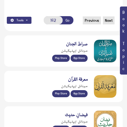
Book Topic
Go
Previous
Next
Tools
صراط الجنان
موبائل ایپلیکیشن
Play Store
App Store
معرفۃ القرآن
موبائل ایپلیکیشن
Play Store
App Store
فیضانِ حدیث
موبائل ایپلیکیشن