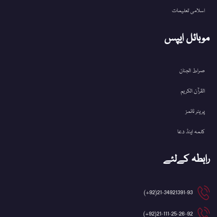
اسلامی تعلیمات
موبائل ایپس
صراط الجنان
القرآن الکریم
پریئر ٹائمز
کلمہ اینڈ دعا
رابطہ کےلئے
21-34921391-93(92+)
21-111-25-26-92(92+)