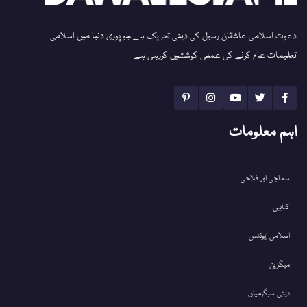
دعوت اسلامی عاشقان رسول کی دینی تحریک ہے جو پوری دنیا میں اسلامی
تعلیمات عام کرنے کی عملی کوششیں کررہی ہے
اہم معلومات
سماجی اور فلاحی
کتابیں
اسلامی ایونٹس
میگزین
دینی سرگرمیاں