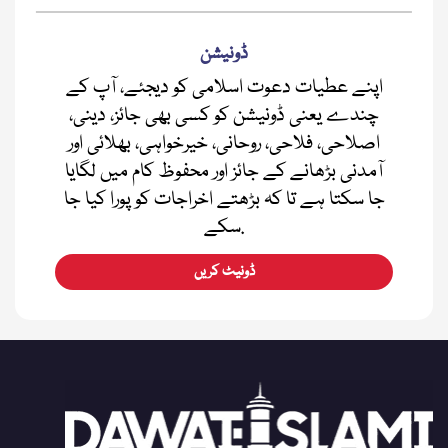
ڈونیشن
اپنے عطیات دعوت اسلامی کو دیجئے، آپ کے
چندے یعنی ڈونیشن کو کسی بھی جائز، دینی،
اصلاحی، فلاحی، روحانی، خیرخواہی، بھلائی اور
آمدنی بڑھانے کے جائز اور محفوظ کام میں لگایا
جا سکتا ہے تا کہ بڑھتے اخراجات کو پورا کیا جا
سکے.
ڈونیٹ کریں