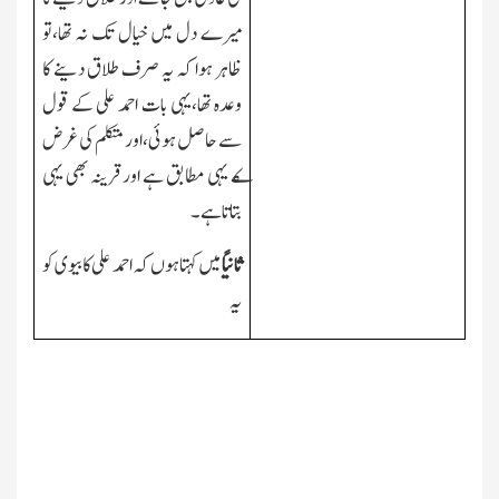
میرے دل میں خیال تك نہ تھا،تو
ظاہر ہوا کہ
یہ صرف طلاق دینے کا
وعدہ تھا،یہی بات احمد علی کے قول
سے حاصل ہوئی، اور متکلم کی غرض
ک
ے
یہی مطابق ہے اور قرینہ بھی یہی
بتاتا ہے۔
ثانیًا
میں کہتا ہوں کہ احمد علی کا بیوی کو
یہ