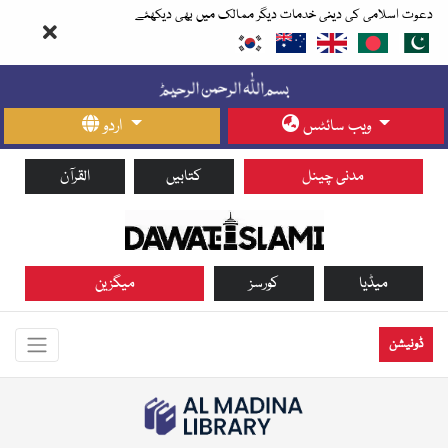
دعوت اسلامی کی دینی خدمات دیگر ممالک میں بھی دیکھئے
ویب سائٹس
اردو
مدنی چینل
کتابیں
القرآن
میڈیا
کورسز
میگزین
ڈونیشن