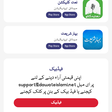
نعت کلیکشن
موبائل ایپلیکیشن
Play Store
App Store
بہار شریعت
موبائل ایپلیکیشن
Play Store
App Store
فیڈبیک
اپنی قیمتی آراء دینے کے لئے
support@dawateislami.net پر ای میل
کیجئے یا فیڈ بیک کے بٹن پر کلک کیجئے
فیڈبیک