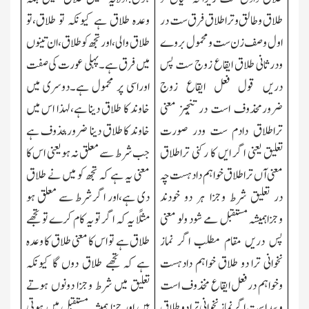
طلاق وطالق وترا طلاق فرق ست در
وعدہ طلاق ہے کیونکہ تو طلاق،تو
اول وصف زن ست ومحمول بروے
طلاق والی،اور تجھ کو طلاق،ان تینوں
ودر ثانی طلاق ایقاع زوج ست پس
میں
فرق ہے۔پہلی عورت کی صفت
دریں قول فعل ایقاع زوج
اوراسی پر محمول ہے۔دوسری میں
ضرورمحذوف است در تنجیز معنی
خاوند کا طلاق دینا ہے،لہذا اس میں
تراطلاق دادم ست ودر صورت
خاوند کا طلاق
دینا
ضرور م
ح
ذوف ہے
تعلیق یعنی اگر ایں کا رکنی تراطلاق
جب شرط سے معلق نہ ہو یعنی اس کا
معنی آں ترا طلاق خواہم دادہست چہ
معنی یہ ہے کہ تجھ کو میں نے طلاق
در تعلیق شرط وجزا ہر دو خودند
دی ہے،اور اگر شرط سے معلق ہو
وجزاہمیشہ مستقبل مے شود ولو معنی
مثلًا یہ کہ اگر تو یہ کام کرے تو تجھے
پس دریں مقام مطلب اگر نماز
طلاق ہے تو اس کا معنی طلاق کا وعدہ
نخوانی ترا دو طلاق خواہم دادہست
ہے کہ تجھے طلاق دوں گا کیونکہ
وخواہم درفعل ایقاع مخذوف است
تعلیق میں شرط وجزا دونوں ہوتے
وپیدا ست اگر نماز نخوانی ترا دو طلاق
ہیں
اور جزا ہمیشہ مستقبل میں ہوتی