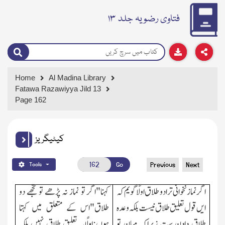
فتاوی رضویہ جلد ۱۳
Home
Al Madina Library
Fatawa Razawiyya Jild 13
Page 162
کیٹیگریز
Go
Previous
Next
Tools
اگر نماز نخوانی ترادو طلاق اولًا گویم کہ
کہنا"اگر تو نماز نہ پڑھے تو تجھے دو
ایں قول تعلیق طلاق نیست بلکہ وعدہ
طلاق"اس کے متعلق میں کہتا
طلاق دادن ست زیراکہ میان تو
ہوں:اولًایہ تعلیق طلاق نہیں بلکہ