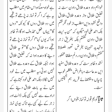
خواہم داد وعدہ طلاق دادن ست نہ
ہے خواہ معنًا ہو اس مقام میں مطلب
تعلیق طلاق واز وعدہ طلاق،طلاق
یہ ہے کہ اگر تو نماز نہ پڑھے تو تجھے
واقع نشود وایں مطلب از خود نگرفتم
میں دو طلاق دوں گا کیونکہ"دوں
بلکہ احمدعلی خود میگوید کہ من بہ نیت
گا"یہاں فعل محذوف ہوگا،تو ظاہر
طلاق دادن نگفتم بلکہ بطریق زجر
ہوا کہ یوں کہا"اگر تو نماز نہ پڑھے تو
وتہدید تنبیہًا بغرض تعود للصلاۃ
تجھے دو طلاق دوں گا"تو یہ طلاق
گفتم وطلاق دادن در دلم مطلقا مخطور
دینے کا وعدہ ہوا نہ کہ تعلیق طلاق
نشد وظاہر ست کہ وعدہ طلاق مفید
ہوا، جبکہ طلاق کے وعدہ سے طلاق
ایں مدعاست وباغراض متکلم خوب
نہیں ہوتی،یہ مطلب میں نے خود
چسپاں ومقتضائے قرینہ ہم ہمچنیں
نہیں
نکالا،بلکہ احمد علی خود کہتا ہے کہ
ست۔
میں نے یہ بات طلاق دینے کے
ارادے
سے
نہیں کہی
بلکہ ڈانٹ اور
ثانیًا
گویم قولہ تو نماز بخواں اگر
زجر کے لیے کہی ہے
تاکہ بیوی نماز
کی عادی بن جائے اور طلاق دینے کا