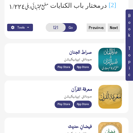
[2]
درمختار باب الکنایات
مطبع مجتبائی دہلی ١/٢٢٤
Book Topic
Go
Previous
Next
Tools
صراط الجنان
موبائل ایپلیکیشن
Play Store
App Store
معرفۃ القرآن
موبائل ایپلیکیشن
Play Store
App Store
فیضانِ حدیث