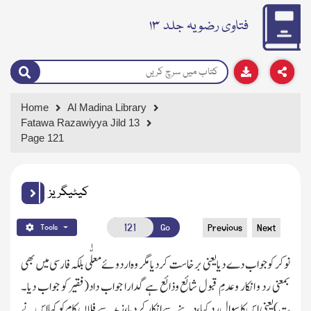
فتاوی رضویہ جلد ۱۳
Home
Al Madina Library
Fatawa Razawiyya Jild 13
Page 121
کیٹیگریز
Go
Previous
Next
Tools
نوکر کو جواب دے دیا یعنی برخاست کردیامگر وہ اردوئےمعلّٰی بلکہ فارسی میں بھی
بمعنی رد و انکار وعدمِ قبول شائع وذائع ہے گدارا جواب داد(فقیر کو جواب دیا۔
ت)یعنی اس کا سوال رد کیا،دینے سے انکار کردیا،زید سے فلاں کام کو کہا اس نے