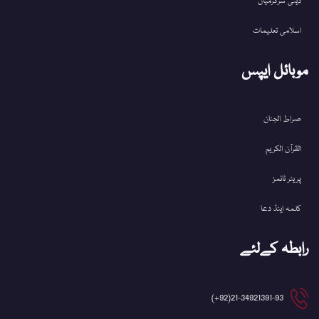
دینی سرگرمیاں
اسلامی تعلیمات
موبائل ایپس
صراط الجنان
القرآن الکریم
پریئر ٹائمز
کلمہ اینڈ دعا
رابطہ کےلئے
21-34921391-93(92+)