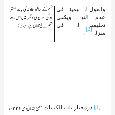
قسم کے ساتھ خاوند کی بات معتبر
والقول لہ بیمینہ فی
ہوگی اور بیوی کا گھر میں اس سے
عدم النیۃ ویکفی
تحلیفھا لہ فی
قسم لے لینا کافی ہے۔(ت)
[2]
منزلہ
۔
[1]
درمختار باب الکنایات
مطبع مجتبائی دہلی ١/٢٢٤