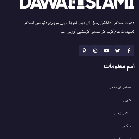
دعوت اسلامی عاشقان رسول کی دینی تحریک ہے جو پوری دنیا میں اسلامی
تعلیمات عام کرنے کی عملی کوششیں کررہی ہے
اہم معلومات
سماجی اور فلاحی
کتابیں
اسلامی ایونٹس
میگزین