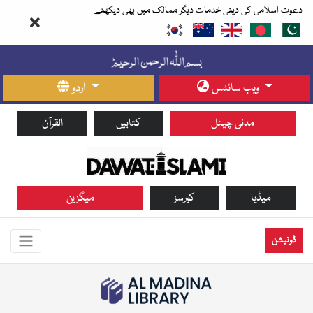
دعوت اسلامی کی دینی خدمات دیگر ممالک میں بھی دیکھئے
ویب سائٹس
اردو
مدنی چینل
کتابیں
القرآن
میڈیا
کورسز
میگزین
ڈونیشن