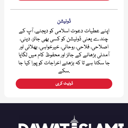
ڈونیشن
اپنے عطیات دعوت اسلامی کو دیجئے، آپ کے
چندے یعنی ڈونیشن کو کسی بھی جائز، دینی،
اصلاحی، فلاحی، روحانی، خیرخواہی، بھلائی اور
آمدنی بڑھانے کے جائز اور محفوظ کام میں لگایا
جا سکتا ہے تا کہ بڑھتے اخراجات کو پورا کیا جا
سکے.
ڈونیٹ کریں