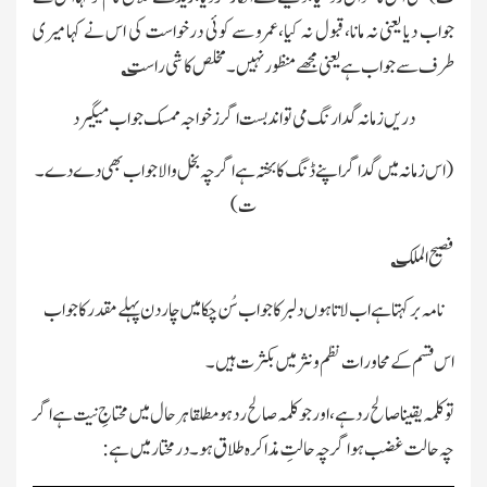
جواب دیا یعنی نہ مانا،قبول نہ کیا،عمرو سے کوئی درخواست کی اس نے کہا میری
طرف سے جواب ہے یعنی مجھے منظور نہیں۔مخلص کا شی راست
؎
دریں زمانہ گدارنگ می تواند بست اگر زخواجہ ممسك جواب میگیرد
(اس زمانہ میں گدا گر اپنے ڈنگ کا بختہ ہے اگر چہ بخل والاجواب بھی دے دے۔
ت)
فصیح الملك
؎
نامہ برکہتا ہے اب لاتا ہوں دلبر کا جواب سُن چکا میں چاردن پہلے مقدر کا جواب
اس قسم کے محاورات نظم ونثر میں بکثرت ہیں۔
تو کلمہ یقینا صالح رد ہے،اور جو کلمہ صالح رد ہو مطلقا ہر حال میں محتاجِ نیت ہے اگر
چہ حالت غضب ہو اگر چہ حالتِ مذاکرہ طلاق ہو۔درمختار میں ہے: