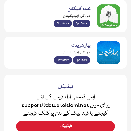
نعت کلیکشن
موبائل ایپلیکیشن
Play Store
App Store
بہار شریعت
موبائل ایپلیکیشن
Play Store
App Store
فیڈبیک
اپنی قیمتی آراء دینے کے لئے
support@dawateislami.net پر ای میل
کیجئے یا فیڈ بیک کے بٹن پر کلک کیجئے
فیڈبیک