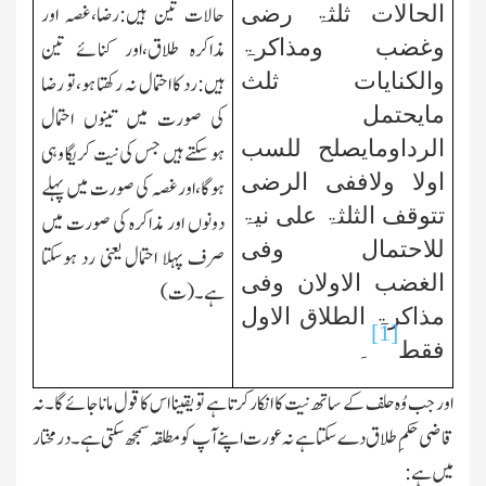
حالات تین ہیں:رضا،غصہ اور
الحالات ثلثۃ رضی
مذاکرہ طلاق،اور کنائے تین
وغضب ومذاکرۃ
والکنایات ثلث
ہیں:رد کا احتمال نہ رکھتا ہو،تو رضا
مایحتمل
کی صورت میں تینوں احتمال
الرداومایصلح للسب
ہوسکتے ہیں جس کی نیت کریگا وہی
اولا ولاففی الرضی
ہوگا،اورغصہ کی صورت میں پہلے
تتوقف الثلثۃ علی نیۃ
دونوں اور مذاکرہ کی صورت میں
للاحتمال وفی
صرف پہلا احتمال یعنی رد ہوسکتا
الغضب الاولان وفی
ہے۔(ت)
مذاکرۃ الطلاق الاول
[1]
فقط
۔
اور جب وُہ حلف کے ساتھ نیت کا انکار کرتا ہے تو یقینا اس کا قول ماناجائے گا۔نہ
قاضی حکمِ طلاق دے سکتاہے نہ عورت اپنے آپ کو مطلقہ سمجھ سکتی ہے۔درمختار
میں ہے: