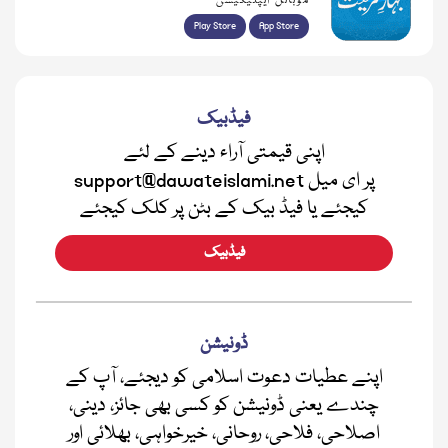
موبائل ایپلیکیشن
Play Store
App Store
فیڈبیک
اپنی قیمتی آراء دینے کے لئے
support@dawateislami.net پر ای میل
کیجئے یا فیڈ بیک کے بٹن پر کلک کیجئے
فیڈبیک
ڈونیشن
اپنے عطیات دعوت اسلامی کو دیجئے، آپ کے
چندے یعنی ڈونیشن کو کسی بھی جائز، دینی،
اصلاحی، فلاحی، روحانی، خیرخواہی، بھلائی اور