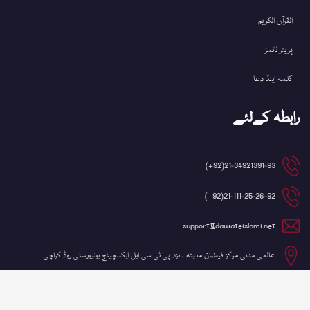
القرآن الکریم
پریئر ٹائمز
کلمہ اینڈ دعا
رابطہ کےلئے
21-34921391-93(92+)
21-111-25-26-92(92+)
support@dawateislami.net
عالمی مدنی مرکز فیضان مدینہ ، نزد پی ٹی سی ایل ایکسچینج یونیورسٹی روڈ کراچی
©کاپی رائٹ 2026 شعبہ آئی ٹی، دعوتِ اسلامی