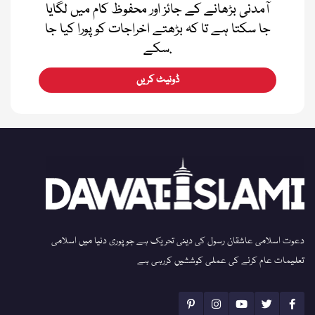
آمدنی بڑھانے کے جائز اور محفوظ کام میں لگایا
جا سکتا ہے تا کہ بڑھتے اخراجات کو پورا کیا جا
سکے.
ڈونیٹ کریں
دعوت اسلامی عاشقان رسول کی دینی تحریک ہے جو پوری دنیا میں اسلامی
تعلیمات عام کرنے کی عملی کوششیں کررہی ہے