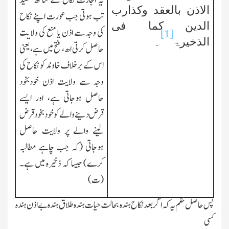
یہ
ا
جازت نکاح کے ساتھ مقید
الاذن بالعقد وکذارب
تب ہوتی جب عورت اپنے نکاح
الدین کما فی
کی وجہ سے اذن یا منع کی
و
لا
ی
ت
[1]
الذخیرۃ
۔
حاصل کرتی اھ، فتح میں ہے، یعنی
اس کے برخلاف خاوند کو نکاح کی
وجہ سے ولایت اذن خودبخود
حاصل ہوجاتی ہے، اور ایسے
قرض دینے والے کو خود بخود قرض
لینے والے پر ولایت حاصل
ہوجاتی (کہ جب چاہے مطالبہ
کرے) جیسا کہ ذخیرہ میں ہے۔
(ت)
پس حاصل حکم یہ کہ اگر بعد نکاح ہندہ بحالت حیات ہندہ طلاق ہندہ بے اذن ہندہ
کسی