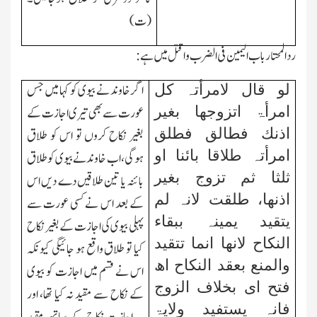
(ت)
ردالمحتار باب الیمین فی الضرب واقتل میں ہے:
اگر خاوند نے بیوی کو کہا میں
جس
لو قال لامرأتہ کل
عورت سے بھی تیری اجازت کے
امرأۃ اتزوجھا بغیر
اذنك فطالق فطلق
بغیر نکاح کروں تو اس کو طلاق
امرأتہ طلاقا
ب
ائنا او
ہوگی، اب خاوند نے بیوی کو طلاق
ثلثا ثم تزوج بغیر
بائنہ یا تین طلاقیں دے دیں اس
اذنھا، طلقت لانہ لم
کے بعد اس نے کسی عورت سے
یتقید یمینہ ببقاء
پہلی بیوی کی اجازت کے بغیر نکاح
ال
نکاح لانھا انما تتقید
کیا تو طلاق واقع ہو جائیگی کیونکہ
والمنع بعقد النکاح اھ
اس نے قسم میں اجازت کو بیوی
فتح ای بخلاف الزوج
کے نکاح سے مقید نہ کیا تھا، اور
فانہ یستفید ولایۃ