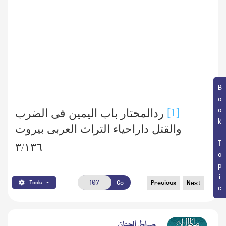
Book Topic
[1]
ردالمحتار باب الیمین فی الضرب
والقتل داراحیاء التراث العربی بیروت
٣/١٣٦
Go
Previous
Next
Tools
صراط الجنان