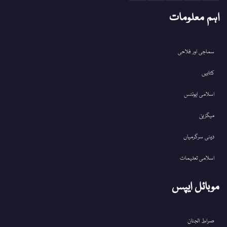
اہم معلومات
سماجی اور فلاحی
کتابیں
اسلامی ایونٹس
میگزین
دینی سرگرمیاں
اسلامی تعلیمات
موبائل ایپس
صراط الجنان