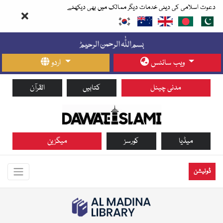
دعوت اسلامی کی دینی خدمات دیگر ممالک میں بھی دیکھئے
ویب سائٹس
اردو
مدنی چینل
کتابیں
القرآن
میڈیا
کورسز
میگزین
ڈونیشن