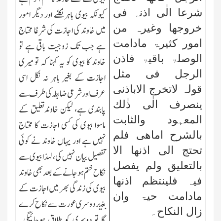
شرعا الٰی اذنہ فی
کیونکہ بیوی باہر نکلنے اور دیگر امور
خروجھا وغیرہ من
میں خاوند کی اجازت کی شرعًا محتاج
امور کثیرۃ مادامت
ہے جب تك زوجیت باقی ہے تو
الوصلۃ باقیۃ فاذن
خاوند کا بیوی کو یہ کہنا کہ تو میری
الرجل فی مثل
اجازت کے بغیر باہر نہ نکل اسی
قولہ لاتخرج الاباذنی
عرف اور شرعی ضابطہ کی طرف سے
ینصرف الٰی ذٰلك
پابندی ہے، لیکن خاوندتعلیق کے
المعہود والثابت
ماسوا بیوی کی کسی اجازت کا محتاج
بالشرح اماھی فلم
نہیں ہے اور یہاں خاوند نے کوئی
تحتج الی اذنھا الا
تفصیل بیان نہیں
کی، لہذا بیوی سے
بالتعلیق ولم یفصل
نکاح ختم ہوجانے کے بعد بھی خاوند
فیہ فلینتظم اذنھا
بیوی کی زندگی بھر میں اجازت کے
مادامت حیۃ وان
بغ
ی
ر دوسری عور
ت
سے نکاح کرے
زال النکاح۔
گا تو دوسری کو طلاق ہوجائیگی۔