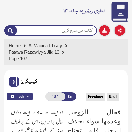
فتاوی رضویہ جلد ۱۳
Home
Al Madina Library
Fatawa Razawiyya Jild 13
Page 107
کیٹیگریز
Go
Previous
Next
Tools
زوجیت اور عدمِ زوجیت دونوں
فحال الزوجیۃ
حال برابر ہیں، اس کے برخلاف
وعدمھا
سواء بخلاف
الرجل فانھا تحتاج
بیوی کے لئے خاوند کا حکم الزم ہے