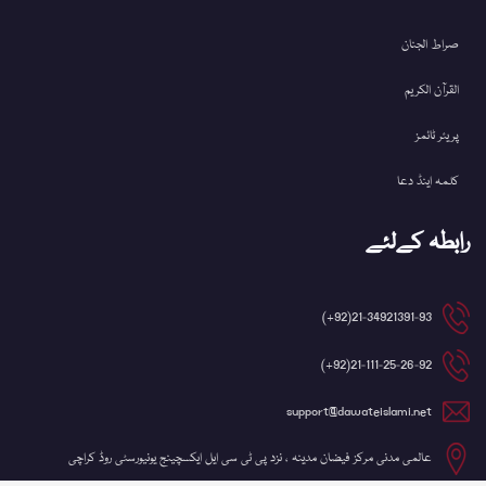
صراط الجنان
القرآن الکریم
پریئر ٹائمز
کلمہ اینڈ دعا
رابطہ کےلئے
21-34921391-93(92+)
21-111-25-26-92(92+)
support@dawateislami.net
عالمی مدنی مرکز فیضان مدینہ ، نزد پی ٹی سی ایل ایکسچینج یونیورسٹی روڈ کراچی