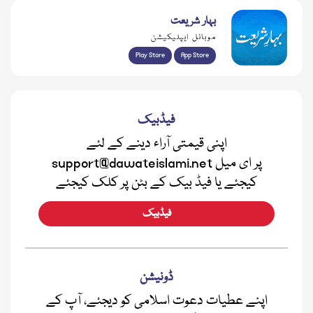
بہار شریعت
موبائل ایپلیکیشن
Play Store
App Store
فیڈبیک
اپنی قیمتی آراء دینے کے لئے
support@dawateislami.net پر ای میل
کیجئے یا فیڈ بیک کے بٹن پر کلک کیجئے
فیڈبیک
ڈونیشن
اپنے عطیات دعوت اسلامی کو دیجئے، آپ کے