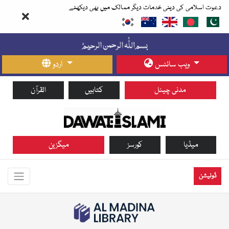
دعوت اسلامی کی دینی خدمات دیگر ممالک میں بھی دیکھئے
ویب سائٹس
اردو
مدنی چینل
کتابیں
القرآن
میڈیا
کورسز
میگزین
ڈونیشن