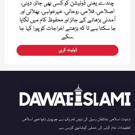
چندے یعنی ڈونیشن کو کسی بھی جائز، دینی،
اصلاحی، فلاحی، روحانی، خیرخواہی، بھلائی اور
آمدنی بڑھانے کے جائز اور محفوظ کام میں لگایا
جا سکتا ہے تا کہ بڑھتے اخراجات کو پورا کیا جا
سکے.
ڈونیٹ کریں
دعوت اسلامی عاشقان رسول کی دینی تحریک ہے جو پوری دنیا میں اسلامی
تعلیمات عام کرنے کی عملی کوششیں کررہی ہے