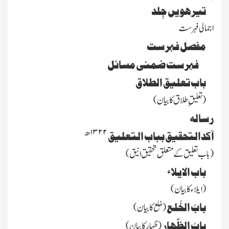
تیرھویں جِلد
اجمالی فہرست
مفصل فہرست
فہرست ضمنی مسائل
باب تعلیق الطلاق
(تعلیقِ طلاق کا بیان)
رسالہ
۱۳۲۲
ھ
آکدالتحقیق بباب التعلیق
(باب تعلیق کے متعلق تحقیق انیق)
باب الایلاء
(ایلاء کا بیان)
بابُ الخُلع
(خلع کا بیان)
بابُ الظّھار
(ظہار کابیان)