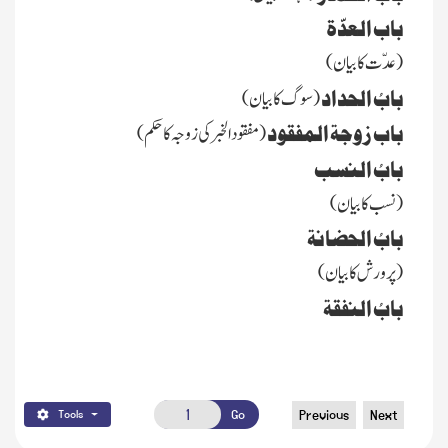
باب العدّۃ
(عدّت کا بیان)
بابُ الحداد
(سوگ کا بیان)
باب زوجۃ المفقود
(مفقود الخبر کی زوجہ
کا
حکم)
بابُ النسب
(نسب کا بیان)
بابُ الحضانۃ
(پرورش کا بیان)
بابُ النفقۃ
Go
Previous
Next
Tools