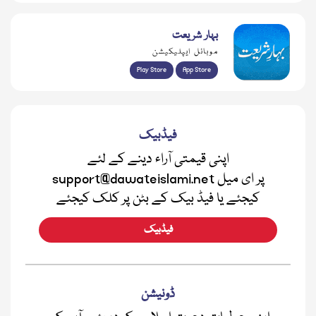
بہار شریعت
موبائل ایپلیکیشن
Play Store
App Store
فیڈبیک
اپنی قیمتی آراء دینے کے لئے
support@dawateislami.net پر ای میل
کیجئے یا فیڈ بیک کے بٹن پر کلک کیجئے
فیڈبیک
ڈونیشن