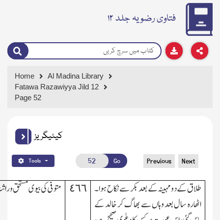
فتاوی رضویہ جلد ۱۲
Home
Al Madina Library
Fatawa Razawiyya Jild 12
Page 52
کیٹیگریز
Go
Previous
Next
Tools
طلاق کے دو مہینہ کے بعد بکر سے نکاح ہوا۔
٤٦٦
متوفی کی بیوی مستحق ورا
اٹھارہ سال بعد وہاں سے بھاگ کر خالد کے