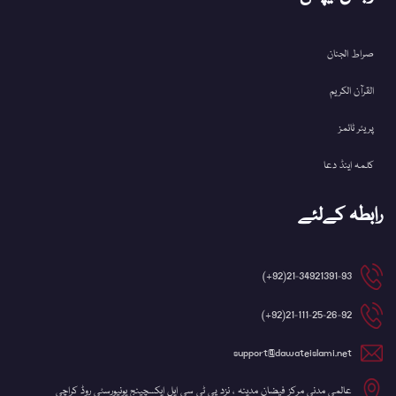
صراط الجنان
القرآن الکریم
پریئر ٹائمز
کلمہ اینڈ دعا
رابطہ کےلئے
21-34921391-93(92+)
21-111-25-26-92(92+)
support@dawateislami.net
عالمی مدنی مرکز فیضان مدینہ ، نزد پی ٹی سی ایل ایکسچینج یونیورسٹی روڈ کراچی