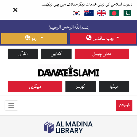
دعوت اسلامی کی دینی خدمات دیگر ممالک میں بھی دیکھئے
ویب سائٹس
اردو
مدنی چینل
کتابیں
القرآن
میڈیا
کورسز
میگزین
ڈونیشن