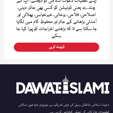
اپنے عطیات دعوت اسلامی کو دیجئے، آپ کے
چندے یعنی ڈونیشن کو کسی بھی جائز، دینی،
اصلاحی، فلاحی، روحانی، خیرخواہی، بھلائی اور
آمدنی بڑھانے کے جائز اور محفوظ کام میں لگایا
جا سکتا ہے تا کہ بڑھتے اخراجات کو پورا کیا جا
سکے.
ڈونیٹ کریں
دعوت اسلامی عاشقان رسول کی دینی تحریک ہے جو پوری دنیا میں اسلامی
تعلیمات عام کرنے کی عملی کوششیں کررہی ہے