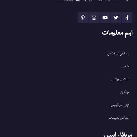
اہم معلومات
سماجی اور فلاحی
کتابیں
اسلامی ایونٹس
میگزین
دینی سرگرمیاں
اسلامی تعلیمات
موبائل ایپس