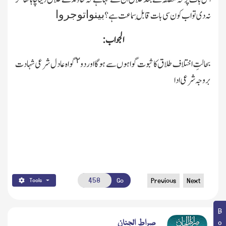
بینواتوجروا
نہ دی تو اب کون سی بات قابلِ سماعت ہے؟
الجواب:
٢
بحالتِ اختلاف طلاق کا ثبوت گواہوں سے ہوگا اور دو
گواہ عادل شرعی شہادت
بروجہ شرعی ادا
Go
Previous
Next
Tools
صراط الجنان