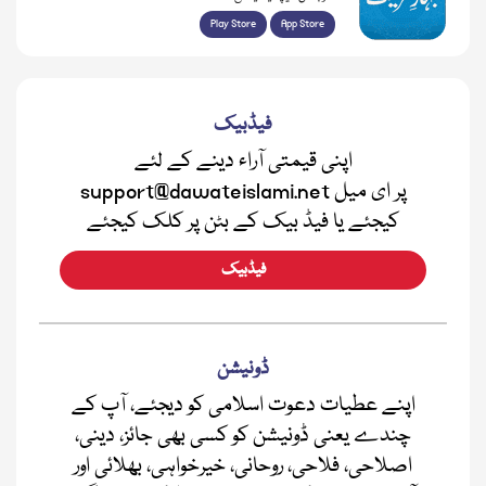
Play Store
App Store
فیڈبیک
اپنی قیمتی آراء دینے کے لئے
support@dawateislami.net پر ای میل
کیجئے یا فیڈ بیک کے بٹن پر کلک کیجئے
فیڈبیک
ڈونیشن
اپنے عطیات دعوت اسلامی کو دیجئے، آپ کے
چندے یعنی ڈونیشن کو کسی بھی جائز، دینی،
اصلاحی، فلاحی، روحانی، خیرخواہی، بھلائی اور