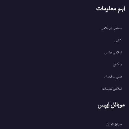
اہم معلومات
سماجی اور فلاحی
کتابیں
اسلامی ایونٹس
میگزین
دینی سرگرمیاں
اسلامی تعلیمات
موبائل ایپس
صراط الجنان