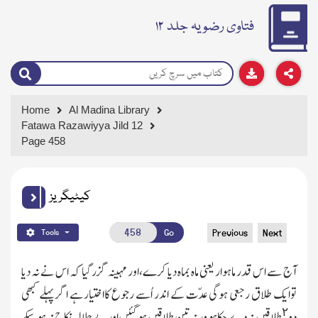
فتاوی رضویہ جلد ۱۲
Home
Al Madina Library
Fatawa Razawiyya Jild 12
Page 458
کیٹیگریز
Go
Previous
Next
Tools
آج سے اس قدر ماہوار یعنی ماہ بماہ دیا کرے،اور مہینہ گزرگیا کہ اس نے نہ دیا
توایك طلاق رجعی ہوگی عدّت کے اندر اُسے رجوع کااختیار ہے اگر پہلے کبھی
٢
دو
طلاقیں نہ دے چکا ہو ورنہ تین طلاقیں ہوگئیں اور بے حلالہ نکاح نہ ہوسکے