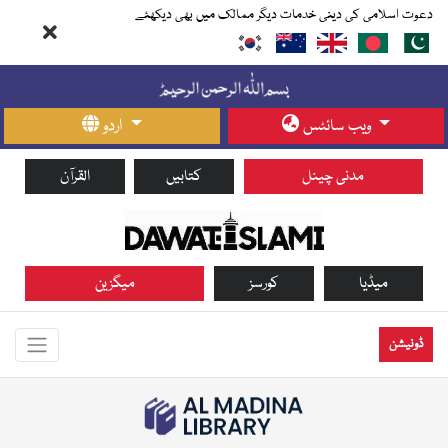
دعوت اسلامی کی دینی خدمات دیگر ممالک میں بھی دیکھئے
ویب سائٹس
اردو
مدنی چینل
کتابیں
القرآن
میڈیا
کورسز
میگزین
ڈونیشن