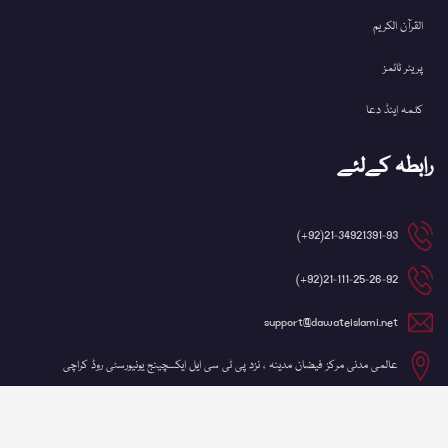
القرآن الکریم
پریئر ٹائمز
کلمہ اینڈ دعا
رابطہ کےلئے
21-34921391-93(92+)
21-111-25-26-92(92+)
support@dawateislami.net
عالمی مدنی مرکز فیضان مدینہ ، نزد پی ٹی سی ایل ایکسچینج یونیورسٹی روڈ کراچی
©کاپی رائٹ 2026 شعبہ آئی ٹی، دعوتِ اسلامی