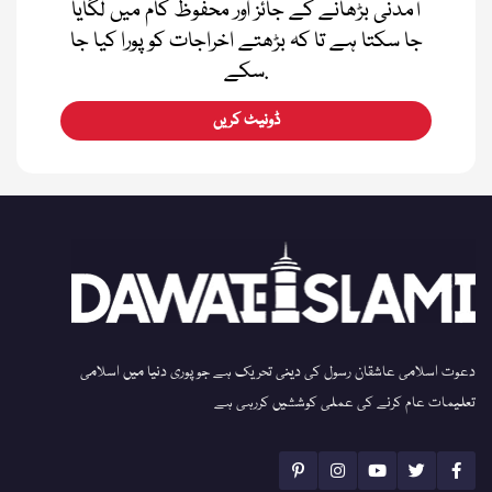
آمدنی بڑھانے کے جائز اور محفوظ کام میں لگایا
جا سکتا ہے تا کہ بڑھتے اخراجات کو پورا کیا جا
سکے.
ڈونیٹ کریں
دعوت اسلامی عاشقان رسول کی دینی تحریک ہے جو پوری دنیا میں اسلامی
تعلیمات عام کرنے کی عملی کوششیں کررہی ہے