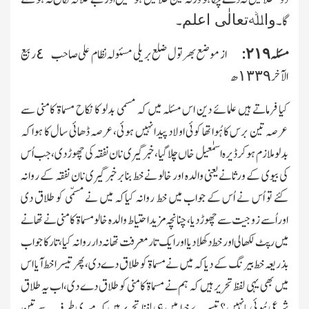
واﷲتعالٰی اعلم
گا۔
۔
مسئلہ ٢١٩:
از موضع بھر تول ضلع بریلی مسئولہ نظام علی صاحب ٤ ربیع
الآخر ١٣٣٩ھ
کیا فرماتے ہیں علمائے دین اس مسئلہ میں کہ مسمی بدلو کا نکاح مسماۃ کامنی سے
عرصہ تین برس کا ہُوا تھا کوئی اولاد پیدا نہیں ہوئی،عرصہ ڈھائی سال کا ہوا کہ
بدلو ملازم ہوکر ڈیرہ اسمٰعیل خاں چلاگیا،خبر گیری نان نفقہ کی چھوڑدی،جب اُس
کی بیوی کے ورثانے یعنی والدہ اور خالو نے خط بنابرخبر گیری نان نفقہ کے روانہ
کئے تو اُس نے اُس کے جواب میں خط روانہ کیاکہ میں نے مسمّی کو طلاق دی
اوراُسے زوجیت سے چھوڑدیا،چنانچہ مزیداحتیاط والدہ خالو مسماۃ کامنی نے تھانے
میں رپٹ لکھالی اور خط دکھلادیا اور ایك تار معرفت تھانہ دارروانہ کیا،تار کا جواب
بذریعہ خط بیرنگ کے دیا کہ میں نے مسماۃ کو طلاق دے دی،پھر تیسرا خط آیا اس
میں بھی یہی لفظ تحریر ہیں کہ ہم نے مسماۃ کامنی کو طلاق دے دی،اب یہ طلاق
شرعی ہُوئی یانہیں ؟ تیسرے خط میں ہی لفظ تحریر ہیں کہ میری طرف سے تین