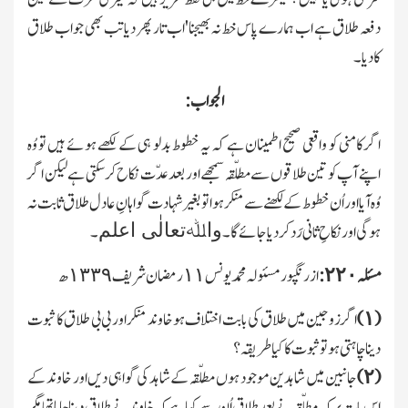
دفعہ طلاق ہے اب ہمارے پاس خط نہ بھیجنا'اب تار پھر دیا تب بھی جواب طلاق
کادیا۔
الجواب:
اگر کامنی کو واقعی صحیح اطمینان ہے کہ یہ خطوط بدلو ہی کے لکھے ہوئے ہیں تو وُہ
اپنے آپ کو تین طلاقوں سے مطلّقہ سمجھے اور بعد عدّت نکاح کرسکتی ہے لیکن اگر
وُہ آیا اور اُن خطوط کے لکھنے سے منکر ہوا تو بغیر شہادت گواہانِ عادل طلاق ثابت نہ
واﷲتعالٰی اعلم
ہوگی اور نکاحِ ثانی رَد کردیا جائے گا۔
۔
مسئلہ ٢٢٠:
از رنگپور مسئولہ محمد یونس ١١رمضان شریف ١٣٣٩ھ
(١)
اگر زوجین میں طلاق کی بابت اختلاف ہوخاوند منکر اور بی بی طلاق کا ثبوت
دینا چاہتی ہو تو ثبوت کا کیا طریقہ؟
(٢)
جانبین میں شاہدین موجود ہوں مطلّقہ کے شاہد کی گواہی دیں اور خاوند کے
اس بات پر کہ مطلّقہ نے بعد طلاق اُن سے کہا ہے کہ خاوند نے طلاق دینا چاہا تھا مگر