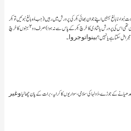
وت ہُوا، نابالغ بہنیں اپنے جوان بھائی بکر کی پرورش میں رہیں (جب وُہ بالغ ہُوئیں توبکر
٢
ی تھی اس کی پرورش یا شادی کا خرچ بکر کے پاس سے نہ ہوا) صرف دو
بہنوں کا خرچِ
بینواتوجروا
ا مل سکتا ہے یانہیں؟
۔
وغیر