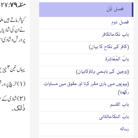
مسئلہ ٧٩:
فصل اوّل
کیا فرماتے ہیں عل
فصل دوم
نے ان کی شادیاں
باب نکاحالکافر
پرورش وشادی اس 
(کافر کے نکاح کا بیان)
بابُ المُعَاشِرَۃ
٣
یہاں تین
چیزی
(زوجین کے باہمی برتاؤکابیان)
(١) خرچِ پرورش
(بیویوں میں باری مقرر کرنا اور حقوق میں مساوات
رکھنا)
(٢) شادی کے مصارفِ بالائی یعنی جہیز کے سوا جو اور خرچ ہوتے ہیں جیسے برات کاکھانا، خدمتیوں کا انعام، سمدھیانے کے جوڑے، دُولہا کی سلامی، سواریوں کا کرایہ، برات کے پان چھالیا
باب القسم
ذٰلک
۔
بابُ النکاحالثانی
رسالہ