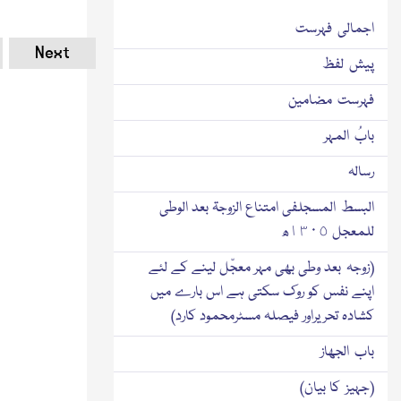
اجمالی فہرست
Next
پیش لفظ
فہرست مضامین
بابُ المہر
رسالہ
البسط المسجلفی امتناع الزوجۃ بعد الوطی
للمعجل ١٣٠٥ھ
(زوجہ بعد وطی بھی مہر معجّل لینے کے لئے
اپنے نفس کو روك سکتی ہے اس بارے میں
کشادہ تحریراور فیصلہ مسٹرمحمود کارد)
باب الجھاز
(جہیز کا بیان)