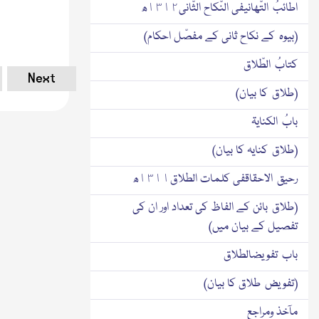
اطائبُ التّھانیفی النّکاح الثّانی١٣١٢ھ
(بیوہ کے نکاح ثانی کے مفصّل احکام)
کتابُ الطّلاق
Next
(طلاق کا بیان)
بابُ الکنایۃ
(طلاق کنایہ کا بیان)
رحیق الاحقاقفی کلمات الطلاق١٣١١ھ
(طلاق بائن کے الفاظ کی تعداد اور ان کی
تفصیل کے بیان میں)
باب تفویضالطلاق
(تفویض طلاق کا بیان)
مآخذ ومراجع