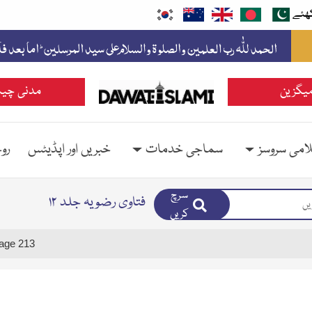
ھئے
یگزین
مدنی چین
امی سروسز
سماجی خدمات
خبریں اور اپڈیٹس
رو
سرچ
فتاوی رضویہ جلد ۱۲
کریں
age 213