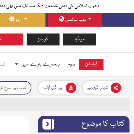
دعوت اسلامی کی دینی خدمات دیگر ممالک میں بھی دیک
ویب سائٹس
اردو
میڈیا
کورسز
م
ہوم
ہمارے بارے میں
اسل
ڈونیشن
شیئر کیجئے
پی ڈی ایف
کتاب کا موضوع