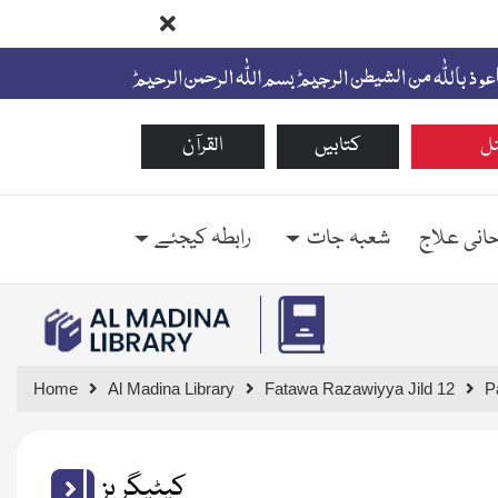
ل
کتابیں
القرآن
حانی علاج
شعبہ جات
رابطہ کیجئے
Home
Al Madina Library
Fatawa Razawiyya Jild 12
P
کیٹیگریز