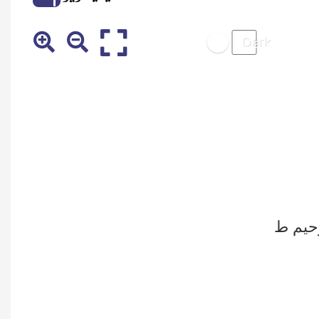
حیم
ط