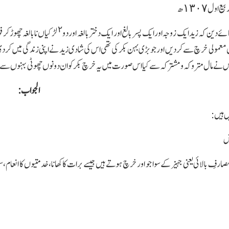
٢
مائے دین کہ زید ایك زوجہ اور ایك پسر بالغ اور ایك دختر بالغہ اور دو
لڑکیاں نابالغہ چھوڑکر ف
 معمولی خرچ سے کردیں اور جوبڑی بہن بکر کی تھی اس کی شادی زید نے اپنی زندگی میں کرد
نے مال متروکہ ومشترکہ سے کیا اس صورت میں یہ خرچ بکر کوان دونوں چھوٹی بہنوں سے مجر
الجواب:
ں ہیں: