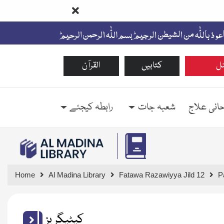
ل
کتابیں
القرآن
حانی علاج
شعبہ جات
رابطہ کیجئے
Home
Al Madina Library
Fatawa Razawiyya Jild 12
P
کیٹیگریز