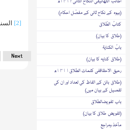
اطائبُ التّھانیفی النّکاح الثّانی١٣١٢ھ
(بیوہ کے نکاح ثانی کے مفصّل احکام)
[2]
السنن
کتابُ الطّلاق
(طلاق کا بیان)
بابُ الکنایۃ
Next
(طلاق کنایہ کا بیان)
رحیق الاحقاقفی کلمات الطلاق١٣١١ھ
(طلاق بائن کے الفاظ کی تعداد اور ان کی
تفصیل کے بیان میں)
باب تفویضالطلاق
(تفویض طلاق کا بیان)
مآخذ ومراجع