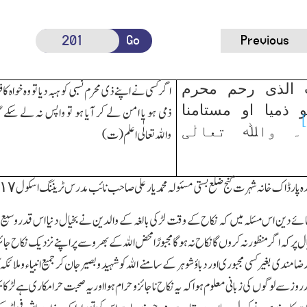
Go
Previous
 الذی رحم محرم
اگر کسی نے اپنے ذی محرم نسبی کو ہبہ دیا تو وہ خواہ کاف
و ذمیا او مستامنا
ذمی ہو یا امن لے کر آیا ہو تو واپس نہ لے سکے گ
۔ واﷲ تعالٰی
واﷲتعالٰی اعلم(ت)
دہ پار ڈاك خانہ شہرت گنج ضلع بستی مسئولہ محمد یار علی صاحب نائب مدرس ٹریننگ اسکول ١٧ذی الحجہ ١٣٣٩ھ
لمائے دین اس مسئلہ میں کہ نکاح کے وقت لڑکی بالغہ کے والدین نے بخیال دنیا اس قدر وسیع مہ
ر کہ اگر منظور نہ کروں گا نکاح نہ ہوگا مجبورًا محض اﷲ کے بھروسے پر اپنے نزدیك نکاح جائز سمجھ
رضامندی بغیر کسی مجبوری اور دباؤ شوہر کے سامنے اﷲکو شہید وبصیرجان کر جمیع انبیاء وملائ
روز سے لوگوں کی زبانی معلوم ہوا کہ یہ نکاح ناجائز و حرام ہوا اور یہ صحبت حرامکاری ہے 