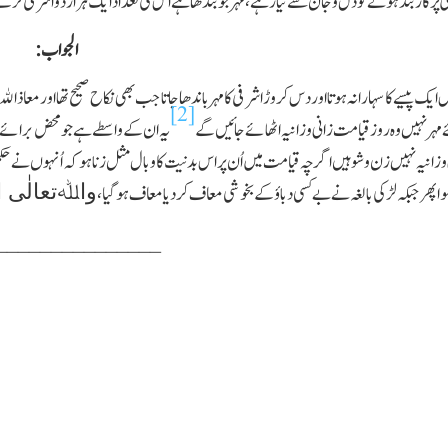
 پر کاربند ہونے کو دل وجان سے تیار ہے، مہر جو بندھا ہے اس کی تعداد ایك ہزار دو اشرفی لڑکے
الجواب:
ك پیسے کا سہارا نہ ہوتا اور دس کروڑ اشرفی کا مہر باندھا جاتا جب بھی نکاح صحیح تھا اور معاذا
[2]
مہر نہیں وہ روز قیامت زانی وزانیہ اٹھائے جائیں گے
یہ ان کے واسطے ہے جو محض برائے نام 
و زانیہ نہیں زن و شو ہیں اگر چہ قیامت میں اُن پر اس بدنیت کا وبال مثل زنا ہو کہ اُنہوں نے ح
واﷲتعالٰی 
ُوا پھر جبکہ لڑکی بالغہ نے بے کسی دباؤ کے بخوشی معاف کردیا معاف ہوگیا،
_______________