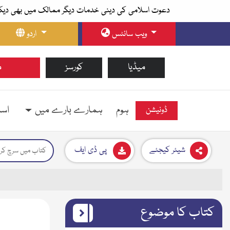
دعوت اسلامی کی دینی خدمات دیگر ممالک میں بھی دیک
ویب سائٹس
اردو
میڈیا
کورسز
م
ہوم
ہمارے بارے میں
اسل
ڈونیشن
شیئر کیجئے
پی ڈی ایف
کتاب کا موضوع