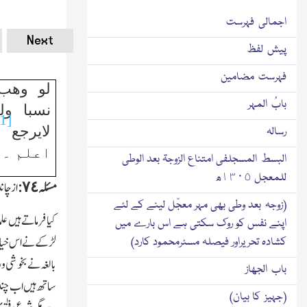
اجمالی فہرست
Next
پیش لفظ
فہرست مضامین
لو وھب
بابُ المہر
نسبا ول
[1]
لایرجع
رسالہ
اعلم ۔
البسط المسجلفی امتناع الزوجۃ بعد الوطی
للمعجل ١٣٠٥ھ
مسئلہ ٧٤:
از چان
(زوجہ بعد وطی بھی مہر معجّل لینے کے لئے
کیا فرماتے ہیں ع
اپنے نفس کو روك سکتی ہے اس بارے میں
لڑکے نے اس خیال پ
کشادہ تحریراور فیصلہ مسٹرمحمود کارد)
بالغہ نے بخوشی و
باب الجھاز
ساتھ ہیں اب چند 
(جہیز کا بیان)