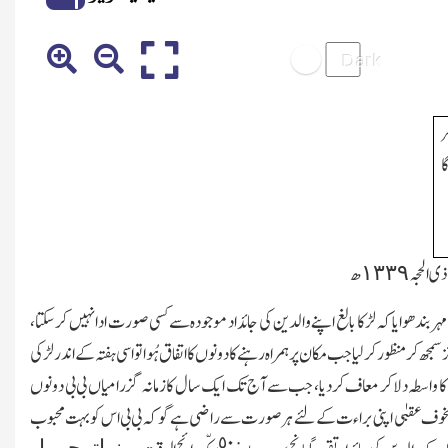
ر
ا
ر بندھوایا کہ لڑکا بالغ اپنے والدین کی جائداد موجودہ سے کسی صورت ادا نہیں کرسکتا،
 کر منظور کرلیا جب مکان پر ہمراہ رہنے کا دونوں کا اتفاق ہُوا تو اسی ہفتہ کے اندر لڑکی
کہ کا واسطہ دلاکر معاف کردیا، جب سے آج تك ایك سال کا زمانہ گزرا میاں بی بی دونوں
لڑکا بخوف عقبٰی اپنی براءت کے لئے ہرصورت سے راضی ہے گو کہ بی بی اس کو بہت محبوب
٥۰٠
بینواتوجروا