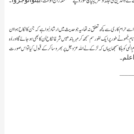
 کے والدین کی جائداد تقریبًا پانچ سو روپے
سکّہ رائج الوقت،
۔
ﷲ اسے حرام کاری سے کچھ تعلق نہ تھا، یہ جو حدیث میں ارشاد ہُوا ہے کہ جن کا نکاح ہوا ان
جُھوٹے طور پر ایك لغو رسم سمجھ کر مہر باندھیں شرعًا نکاح اُن کا بھی ہوجائے گا اور وُہ
کمِ الٰہی کو ہلکا سمجھا یہاں کہ لڑکے نے اﷲ عزوجل پر بھر وسا کرکے قبول کیا تو اس صورت
اعلم
۔
____