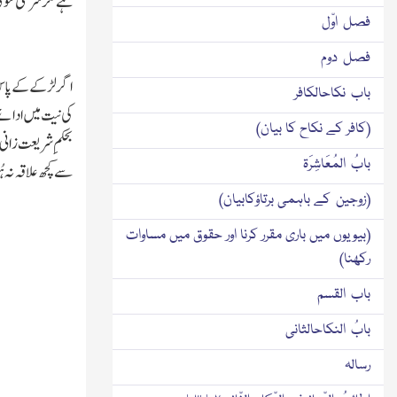
ہے مگر شرعی فتوٰی
فصل اوّل
فصل دوم
اگرلڑکے کے پاس ای
باب نکاحالکافر
کی نیت میں ادائے 
(کافر کے نکاح کا بیان)
بحکمِ شریعت زانی 
بابُ المُعَاشِرَۃ
سے کچھ علاقہ نہ ہ
(زوجین کے باہمی برتاؤکابیان)
(بیویوں میں باری مقرر کرنا اور حقوق میں مساوات
رکھنا)
باب القسم
بابُ النکاحالثانی
رسالہ