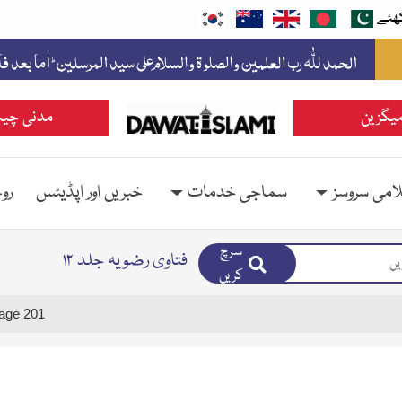
ھئے
یگزین
مدنی چین
امی سروسز
سماجی خدمات
خبریں اور اپڈیٹس
رو
سرچ
فتاوی رضویہ جلد ۱۲
کریں
age 201