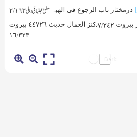
درمختار باب الرجوع فی الھبہ
مطبع مجتبائی دہلی ٢/١٦٣
ر بیروت
کنز العمال حدیث ٤٤٧٢٦ بیروت
٧/٢٤٢،
١٦/٣٢٣