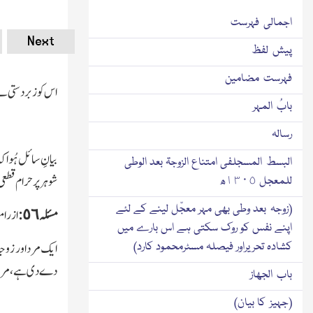
اجمالی فہرست
Next
پیش لفظ
فہرست مضامین
اس کو زبردستی لے 
بابُ المہر
رسالہ
بیانِ سائل ہُوا ک
البسط المسجلفی امتناع الزوجۃ بعد الوطی
شوہر پر حرام قطع
للمعجل ١٣٠٥ھ
(زوجہ بعد وطی بھی مہر معجّل لینے کے لئے
مسئلہ ٥٦:
از رام
اپنے نفس کو روك سکتی ہے اس بارے میں
ایك مرد اور زوج
کشادہ تحریراور فیصلہ مسٹرمحمود کارد)
دے دی ہے،مرد دخ
باب الجھاز
(جہیز کا بیان)