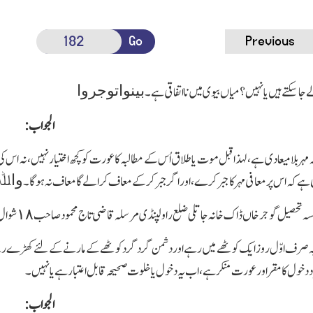
Go
Previous
بینواتوجروا
جاسکتے ہیں یا نہیں؟ میاں بیوی میں نا اتفاقی ہے۔
الجواب:
ہ مہر بلامیعادی ہے،لہذا قبل موت یا طلاق اُس کے مطالبہ کا عورت کو کچھ اختیار نہیں،نہ اس 
واﷲت
ی ہے کہ اس پر معافی مہر کا جبر کرے،اور اگر جبر کرکے معاف کرالے گا معاف نہ ہوگا۔
سہ تحصیل گوجرخاں ڈاك خانہ جاتلی ضلع راولپنڈی مرسلہ قاضی تاج محمود صاحب ١٨ شوال ١٣٣٨ھ
ہ صرف اوّل روز ایك کوٹھے میں رہے اوردشمن گردگرد کوٹھے کے مارنے کے لئے کھڑے رہے
ول کامقر اور عورت منکر ہے،اب یہ دخول یا خلوت صحیحہ قابل اعتبار ہے یا نہیں۔
الجواب: