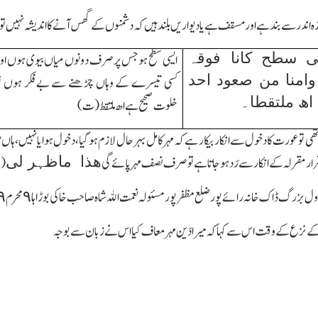
زہ اندر سے بند ہے اور مسقف ہے یا دیواریں بلند ہیں کہ دشمنوں کے گھس آنے کا اندیشہ نہیں ت
 سطح کانا فوقہ
ایسی سطح ہو جس پر صرف دونوں میاں بیوی ہوں او
وامنا من صعود احد
کسی تیسرے کے وہاں چڑھنے سے بےفکر ہوں ت
اھ ملتقطا۔
خلوت صحیح ہے اھ ملتقط(ت)
 تو عورت کا دخول سے انکار بیکار ہے کہ مہر کامل بہر حال لازم ہوگیا،دخول ہوا یا نہیں،ہاں صور
ھذا ماظہر لی
قرار مقرلہ کے انکار سے رَ د ہوجاتا ہے تو صرف نصف مہر پائے گی
(ی
ول بزرگ ڈاك خانہ رائے پور ضلع مظفر پور مسئولہ نعمت اﷲ شاہ صاحب خاکی بوڑاہا ٩ محرم ١٣٣٩ھ
 کے نزع کے وقت اس سے کہا کہ میرا دَین مہرمعاف کیا اس نے زبان سے بوجہ