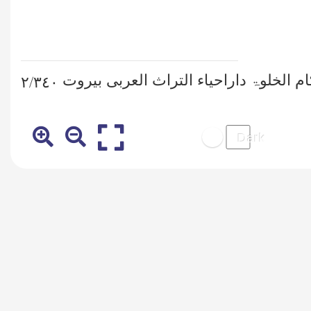
 الخلوۃ داراحیاء التراث العربی بیروت
٢/٣٤٠