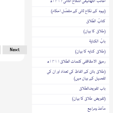
اطائبُ التّھانیفی النّکاح الثّانی١٣١٢ھ
(بیوہ کے نکاح ثانی کے مفصّل احکام)
کتابُ الطّلاق
(طلاق کا بیان)
بابُ الکنایۃ
Next
(طلاق کنایہ کا بیان)
رحیق الاحقاقفی کلمات الطلاق١٣١١ھ
(طلاق بائن کے الفاظ کی تعداد اور ان کی
تفصیل کے بیان میں)
باب تفویضالطلاق
(تفویض طلاق کا بیان)
مآخذ ومراجع