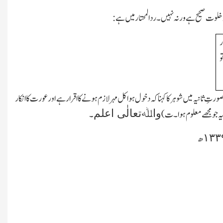
و خلوت صحیح ہے ورنہ نہیں۔ردالمحتار میں ہے:
ر
و
تِ ثانیہ میں شوہر کا کہناکہ دخول ہوا کل مہر لازم ہونے کا اقرار ہے اور عورت کا انکار
واﷲتعالٰی اعلم
ہ جو مجھے معلوم ہوا۔ت)
۔