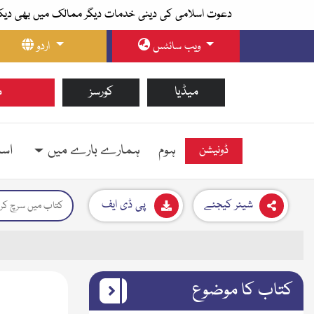
دعوت اسلامی کی دینی خدمات دیگر ممالک میں بھی دیک
ویب سائٹس
اردو
میڈیا
کورسز
م
ہوم
ہمارے بارے میں
اسل
ڈونیشن
شیئر کیجئے
پی ڈی ایف
کتاب کا موضوع