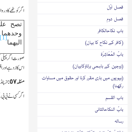
فصل اوّل
اگر کوٹھے کادروا
فصل دوم
تصح علی
باب نکاحالکافر
وحدھما 
[1]
الیھما
(کافر کے نکاح کا بیان)
بابُ المُعَاشِرَۃ
صورت اگر پہلی تھی
(زوجین کے باہمی برتاؤکابیان)
اس کا رَدہے اور ا
(بیویوں میں باری مقرر کرنا اور حقوق میں مساوات
مسئلہ ٥٧:
از پنڈ
رکھنا)
اگر کسی نے بی بی
باب القسم
بابُ النکاحالثانی
رسالہ