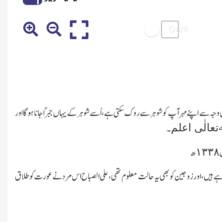
کی وجہ سے اپنے مہر آپ کو شوہر سے روك سکتی ہے،اُسے شوہر کے یہاں جبرًا جانا ہوگا اور
عالٰی اعلم
۔
 ہیں،اور زوجین کو بھی یہ حالت معلوم تھی،علی الصباح اس مرد نے عورت کو طلاق