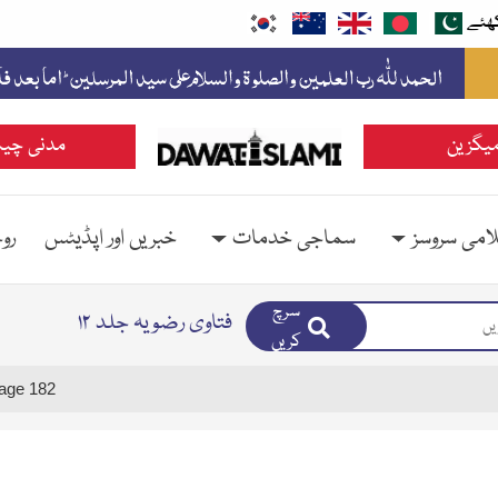
ھئے
یگزین
مدنی چین
امی سروسز
سماجی خدمات
خبریں اور اپڈیٹس
رو
سرچ
فتاوی رضویہ جلد ۱۲
کریں
age 182