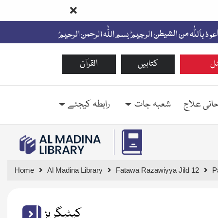
ل
کتابیں
القرآن
حانی علاج
شعبہ جات
رابطہ کیجئے
Home
Al Madina Library
Fatawa Razawiyya Jild 12
P
کیٹیگریز