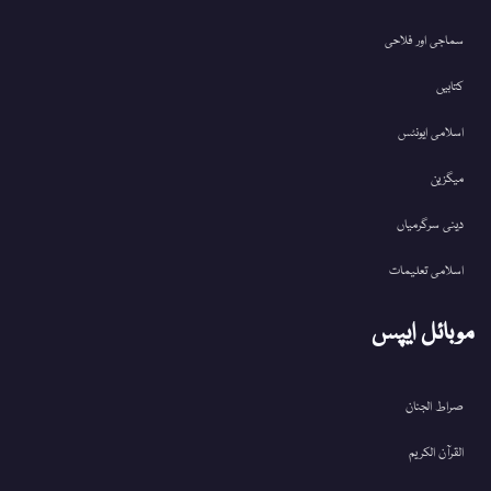
سماجی اور فلاحی
کتابیں
اسلامی ایونٹس
میگزین
دینی سرگرمیاں
اسلامی تعلیمات
موبائل ایپس
صراط الجنان
القرآن الکریم