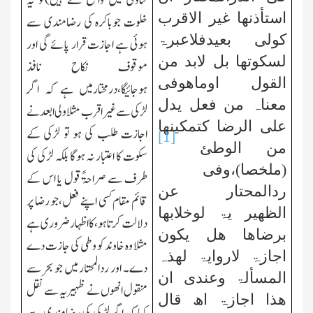
فتاوی میں واضح کئے ہیں)تو یہ
استأذنھا غیر الاقرب
خلوت جوباکرہ کی رضامندی سے
کولی بعیدفلاعبرۃ
ہوئی ہے اجازت قرار پائے گی اور
لسکوتھا بل لابد من
موقوف نکاح نافذ
القول اوماھوفی
ہوجائیگا،درمختارمیں ہے کہ اگر
معناہ من فعل یدل
لڑکی سے غیر اقرب مثلا ولی ابعد نے
علی الرضا کتمکینھا
اجازت طلب کی ہو تو لڑکی کے
[1]
من الوطئ
سکوت کا اعتبار نہ ہوگا بلکہ لڑکی کی
(ملخصا)،وفی
طرف سے صراحۃً قول یا اس کے
ردالمحتار عن
قائم مقام کسی اپنے فعل،جو رضا پر
الظھیر یۃ لوخلابھا
دلالت کرتاہو،کا اظہار ضروری ہے
برضاھا ھل یکون
مثلا وہ خاوند کو وطی کی جازت دے
اجازۃ لاروایۃ لھذہ
دے۔ اور ردالمحتار میں جو بحر سے
المسألۃ وعندی ان
منقول انھوں نے ظہیریہ سے نقل
ھذا اجازۃ اھ قال