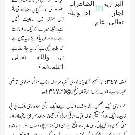
کیا کہ اگر لڑکی کی رضامندی سے
البزازیۃ الظاھرانہ
[2]
خلوت کی ہوتو کیا یہ رضا ہوگی،تو
اجازۃ
اھ۔واﷲ
اس مسئلہ میں روایت نہیں
تعالٰی اعلم۔
ہے،جبکہ میرے نزدیك یہ اجازت
ہے اھ،اور فرمایا کہ بزازیہ میں ہے
کہ ظاہر یہی ہے کہ یہ اجازت ہے
والله تعالٰی
اھ،
اعلم
۔(ت)
مسئلہ ٣٤٧:
از عظیم آبادپٹنہ لودی کٹرہ مرسلہ جناب مولٰنا مولوی قاضی
عبدالوحید صاحب رحمہ الله تعالٰی سلخ ربیع الآخر ١٣١٧ھ
عمرو نامی ایك شخص نے بوقت انتقال اپنے،ایك لڑکی ہندہ نامی،ایك بی بی
زبیدہ،ایك بھائی حقیقی خالد،ایك بھائی علاتی بکر چھوڑا،ہندہ ہمراہی اپنی مادر اور
نانی کے پرورش پاتی رہی،اب وہ بالغ ہے سن اس کا زائد چودہ سال سے ہے،ہندہ