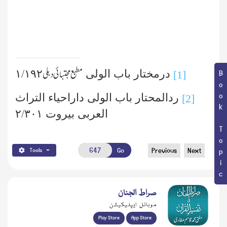
مطبع مجتبائی دہلی ١/١٩٢
درمختار باب الولی
Book Topic
[1]
ردالمحتار باب الولی داراحیاء التراث
[2]
٢/٣٠١
العربی بیروت
Go
Previous
Next
Tools
صراط الجنان
موبائل ایپلیکیشن
Play Store
App Store