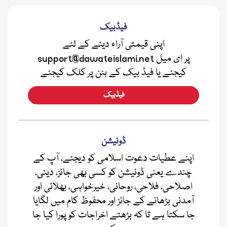
فیڈبیک
اپنی قیمتی آراء دینے کے لئے
support@dawateislami.net پر ای میل
کیجئے یا فیڈ بیک کے بٹن پر کلک کیجئے
فیڈبیک
ڈونیشن
اپنے عطیات دعوت اسلامی کو دیجئے، آپ کے
چندے یعنی ڈونیشن کو کسی بھی جائز، دینی،
اصلاحی، فلاحی، روحانی، خیرخواہی، بھلائی اور
آمدنی بڑھانے کے جائز اور محفوظ کام میں لگایا
جا سکتا ہے تا کہ بڑھتے اخراجات کو پورا کیا جا