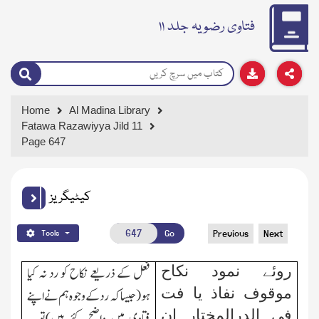
فتاوی رضویہ جلد ۱۱
Home
Al Madina Library
Fatawa Razawiyya Jild 11
Page 647
کیٹیگریز
Go
Previous
Next
Tools
روئے نمود نکاح
فعل کے ذریعے نکاح کو رد نہ کیا
موقوف نفاذ یا فت
ہو(جیسا کہ رد کے وجوہ ہم نے اپنے
فی الدرالمختار ان