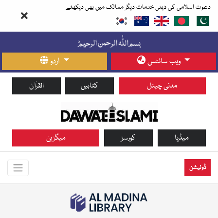
دعوت اسلامی کی دینی خدمات دیگر ممالک میں بھی دیکھئے
ویب سائٹس
اردو
مدنی چینل
کتابیں
القرآن
میڈیا
کورسز
میگزین
ڈونیشن