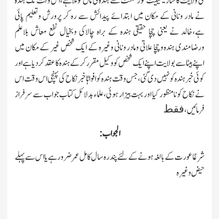
کی ولایت کا سارٹیفیکیٹ گورنمنٹ سے ہندہ کی ماں کو ملاہے،اس وقت تك ہندہ
نے مادر ونانی کے مکان میں ابتدائے پیدائش سے رہ کر پرورش وتعلیم پائی
ہے،خالد نے یعنی چچا حقیقی ہندہ کے براہ چالاکی وبخیال نفع معاش بلاعلم
ورضامندی ہندہ وچچا علاتی ومادر ونانی وغیرہ کے ایك شخص غیر کے مکان میں
اپنے بیٹا سے بولایت اپنے ایك شخص کووکیل مقرر کرکے ہندہ کا عقد کردیا ہے اور
کوئی خبر ہندہ کو نہیں دی گئی،جس وقت ہندہ کو افواہًا خبر نکاح کی پہنچی اس وقت اس
نے نکاح کو نامنظور کیا اور بہت بیزار ہوئی،علماء بدلائل کتاب جواب سے سرفراز
فقط
فرمائیں،
الجواب:
شرعًا عورت کے بالغہ ہونے کے لئے پندرہ سال کامل عمر ضرور ہے یااس سے پہلے
حیض وغیرہ