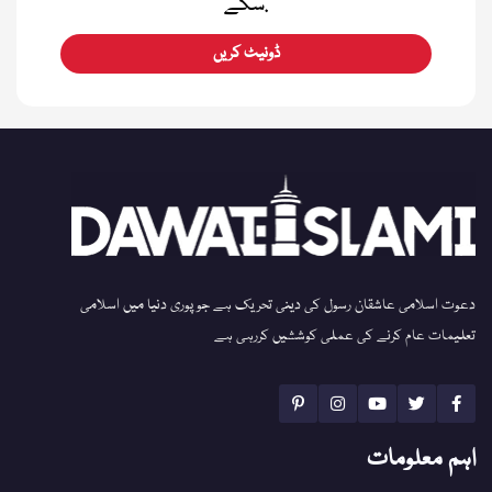
سکے.
ڈونیٹ کریں
دعوت اسلامی عاشقان رسول کی دینی تحریک ہے جو پوری دنیا میں اسلامی
تعلیمات عام کرنے کی عملی کوششیں کررہی ہے
اہم معلومات